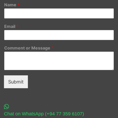
Name
*
Email
*
Comment or Message
*
Submit
Chat on WhatsApp (+94 77 359 6107)