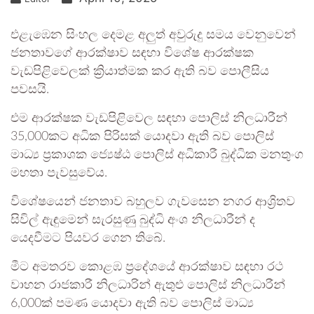
එළැඹෙන සිංහල දෙමළ අලුත් අවුරුදු සමය වෙනුවෙන්
ජනතාවගේ ආරක්ෂාව සඳහා විශේෂ ආරක්ෂක
වැඩපිළිවෙලක් ක්‍රියාත්මක කර ඇති බව පොලීසිය
පවසයි.
එම ආරක්ෂක වැඩපිළිවෙල සඳහා පොලිස් නිලධාරීන්
35,000කට අධික පිරිසක් යොදවා ඇති බව පොලිස්
මාධ්‍ය ප්‍රකාශක ජ්‍යෙෂ්ඨ පොලිස් අධිකාරී බුද්ධික මනතුංග
මහතා පැවසුවේය.
විශේෂයෙන් ජනතාව බහුලව ගැවසෙන නගර ආශ්‍රිතව
සිවිල් ඇඳුමෙන් සැරසුණු බුද්ධි අංශ නිලධාරීන් ද
යෙදවීමට පියවර ගෙන තිබේ.
මීට අමතරව කොළඹ ප්‍රදේශයේ ආරක්ෂාව සඳහා රථ
වාහන රාජකාරී නිලධාරින් ඇතුළු පොලිස් නිලධාරීන්
6,000ක් පමණ යොදවා ඇති බව පොලිස් මාධ්‍ය