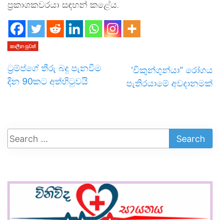
ප්‍රකාශකවරයා සඳහන් කළේය.
කාලීන පුවත්
ට්‍රම්ප්ගේ තීරු බදු පැනවීම
‘චිකුන්ගුන්යා” රෝගය
දින 90කට අත්හිටුවයි
පැතිරයාමේ අවදානමක්