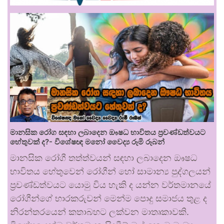
මානසික රෝග සඳහා ලබාදෙන ඖෂධ භාවිතය ප්‍රචණ්ඩත්වයට
හේතුවක් ද?- විශේෂඥ මනෝ වෛද්‍ය රූමි රූබන්
මානසික රෝගී තත්ත්වයන් සඳහා ලබාදෙන ඖෂධ
භාවිතය හේතුවෙන් රෝගීන් හෝ සාමාන්‍ය පුද්ගලයන්
ප්‍රචණ්ඩත්වයට යොමු විය හැකි ද යන්න වර්තමානයේ
රෝගීන්ගේ භාරකරුවන් මෙන්ම පොදු සමාජය තුළ ද
නිරන්තරයෙන් කතාබහට ලක්වන මාතෘකාවකි.