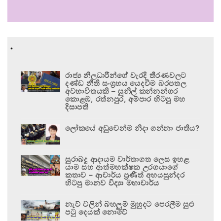
.
රාජ්‍ය නිලධාරීන්ගේ වැරදි තීරණවලට
දණ්ඩ නීති සංග්‍රහය යෙදවීම බරපතල
අවභාවිතයකි – සුනිල් කන්නන්ගර
කොළඹ, රත්නපුර, අම්පාර හිටපු මහ
දිසාපති
ලෝකයේ අඩුවෙන්ම නිදා ගන්නා ජාතිය?
සුරාබදු ආදායම වාර්තාගත ලෙස ඉහළ
යාම සහ ආත්මභක්ෂක උරගයාගේ
කතාව – ආචාර්ය ප්‍රණීත් අභයසුන්දර
හිටපු මානව විද්‍යා මහාචාර්ය
නැව් වලින් බහලුම් මුහුදට පෙරලීම සුළු
පටු දෙයක් නොවේ