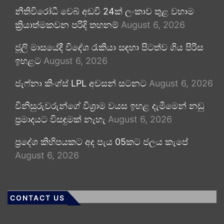
නීතිවිරෝධී වෙබ් අඩවි 24ක් ලංකාව තුළ වහාම
ක්‍රියාත්මකවන පරිදි තහනම්
August 6, 2026
ජූලි මාසයේදී විදේශ රැකියා සඳහා පිටත්ව ගිය පිරිස
ඉහළට
August 6, 2026
ජැෆ්නා කිංග්ස් LPL අවසන් සටනට
August 6, 2026
විනිසුරුවරුන්ගේ විශ්‍රාම වයස ඉහළ දැමීමෙන් නඩු
ප්‍රමාදයට විසඳුමක් නැහැ
August 6, 2026
ප්‍රදේශ කිහිපයකට අද පැය 05කට ජලය කැපේ
August 6, 2026
CONTACT US