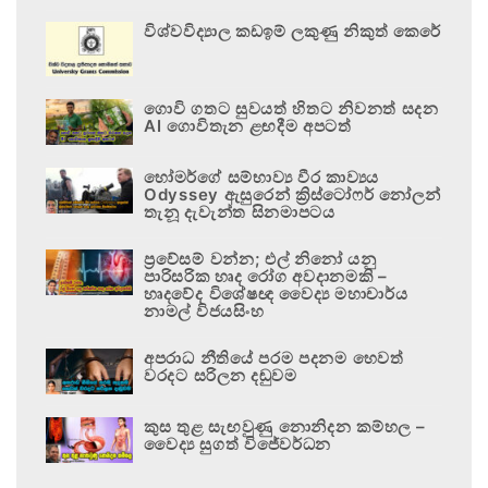
විශ්වවිද්‍යාල කඩඉම් ලකුණු නිකුත් කෙරේ
ගොවි ගතට සුවයත් හිතට නිවනත් සදන
AI ගොවිතැන ළඟදීම අපටත්
හෝමර්ගේ සම්භාව්‍ය වීර කාව්‍යය
Odyssey ඇසුරෙන් ක්‍රිස්ටෝෆර් නෝලන්
තැනූ දැවැන්ත සිනමාපටය
ප්‍රවේසම් වන්න; එල් නිනෝ යනු
පාරිසරික හෘද රෝග අවදානමකි –
හෘදවේද විශේෂඥ වෛද්‍ය මහාචාර්ය
නාමල් විජයසිංහ
අපරාධ නීතියේ පරම පදනම හෙවත්
වරදට සරිලන දඬුවම
කුස තුළ සැඟවුණු නොනිදන කම්හල –
වෛද්‍ය සුගත් විජේවර්ධන