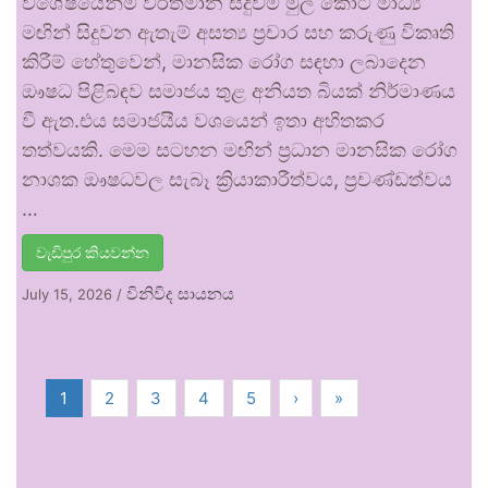
විශේෂයෙන්ම වර්තමාන සිදුවීම් මුල් කොට මාධ්‍ය
මඟින් සිදුවන ඇතැම් අසත්‍ය ප්‍රචාර සහ කරුණු විකෘති
කිරීම් හේතුවෙන්, මානසික රෝග සඳහා ලබාදෙන
ඖෂධ පිළිබඳව සමාජය තුළ අනියත බියක් නිර්මාණය
වී ඇත.එය සමාජයීය වශයෙන් ඉතා අහිතකර
තත්වයකි. මෙම සටහන මඟින් ප්‍රධාන මානසික රෝග
නාශක ඖෂධවල සැබෑ ක්‍රියාකාරීත්වය, ප්‍රචණ්ඩත්වය
…
වැඩිපුර කියවන්න
විනිවිද සායනය
July 15, 2026
/
1
2
3
4
5
›
»