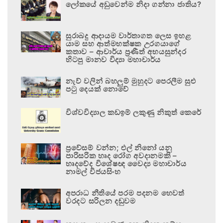
ලෝකයේ අඩුවෙන්ම නිදා ගන්නා ජාතිය?
සුරාබදු ආදායම වාර්තාගත ලෙස ඉහළ
යාම සහ ආත්මභක්ෂක උරගයාගේ
කතාව – ආචාර්ය ප්‍රණීත් අභයසුන්දර
හිටපු මානව විද්‍යා මහාචාර්ය
නැව් වලින් බහලුම් මුහුදට පෙරලීම සුළු
පටු දෙයක් නොවේ
විශ්වවිද්‍යාල කඩඉම් ලකුණු නිකුත් කෙරේ
ප්‍රවේසම් වන්න; එල් නිනෝ යනු
පාරිසරික හෘද රෝග අවදානමකි –
හෘදවේද විශේෂඥ වෛද්‍ය මහාචාර්ය
නාමල් විජයසිංහ
අපරාධ නීතියේ පරම පදනම හෙවත්
වරදට සරිලන දඬුවම