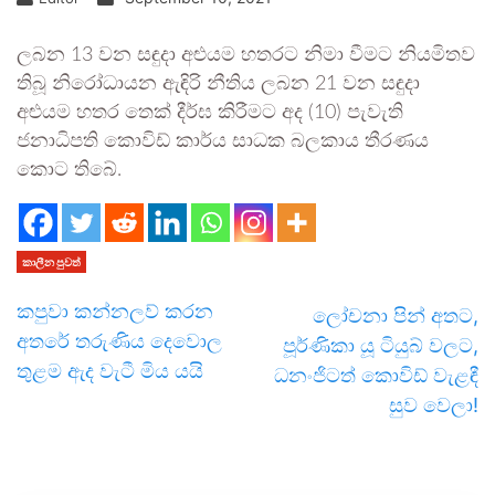
ලබන 13 වන සඳුදා අළුයම හතරට නිමා වීමට නියමිතව
තිබූ නිරෝධායන ඇඳිරි නීතිය ලබන 21 වන සඳුදා
අළුයම හතර තෙක් දීර්ඝ කිරීමට අද (10) පැවැති
ජනාධිපති කොවිඩ් කාර්ය සාධක බලකාය තීරණය
කොට තිබේ.
කාලීන පුවත්
කපුවා කන්නලව් කරන
ලෝචනා පින් අතට,
අතරේ තරුණිය දෙවොල
පූර්ණිකා යූ ටියුබ් වලට,
තුළම ඇද වැටී මිය යයි
ධනංජිටත් කොවිඩ් වැළඳී
සුව වෙලා!