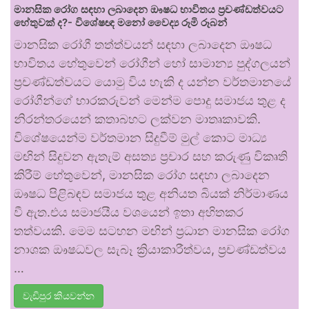
මානසික රෝග සඳහා ලබාදෙන ඖෂධ භාවිතය ප්‍රචණ්ඩත්වයට
හේතුවක් ද?- විශේෂඥ මනෝ වෛද්‍ය රූමි රූබන්
මානසික රෝගී තත්ත්වයන් සඳහා ලබාදෙන ඖෂධ
භාවිතය හේතුවෙන් රෝගීන් හෝ සාමාන්‍ය පුද්ගලයන්
ප්‍රචණ්ඩත්වයට යොමු විය හැකි ද යන්න වර්තමානයේ
රෝගීන්ගේ භාරකරුවන් මෙන්ම පොදු සමාජය තුළ ද
නිරන්තරයෙන් කතාබහට ලක්වන මාතෘකාවකි.
විශේෂයෙන්ම වර්තමාන සිදුවීම් මුල් කොට මාධ්‍ය
මඟින් සිදුවන ඇතැම් අසත්‍ය ප්‍රචාර සහ කරුණු විකෘති
කිරීම් හේතුවෙන්, මානසික රෝග සඳහා ලබාදෙන
ඖෂධ පිළිබඳව සමාජය තුළ අනියත බියක් නිර්මාණය
වී ඇත.එය සමාජයීය වශයෙන් ඉතා අහිතකර
තත්වයකි. මෙම සටහන මඟින් ප්‍රධාන මානසික රෝග
නාශක ඖෂධවල සැබෑ ක්‍රියාකාරීත්වය, ප්‍රචණ්ඩත්වය
…
වැඩිපුර කියවන්න