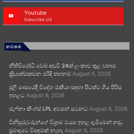
Youtube
Subscribe US
නවතම
නීතිවිරෝධී වෙබ් අඩවි 24ක් ලංකාව තුළ වහාම
ක්‍රියාත්මකවන පරිදි තහනම්
August 6, 2026
ජූලි මාසයේදී විදේශ රැකියා සඳහා පිටත්ව ගිය පිරිස
ඉහළට
August 6, 2026
ජැෆ්නා කිංග්ස් LPL අවසන් සටනට
August 6, 2026
විනිසුරුවරුන්ගේ විශ්‍රාම වයස ඉහළ දැමීමෙන් නඩු
ප්‍රමාදයට විසඳුමක් නැහැ
August 6, 2026