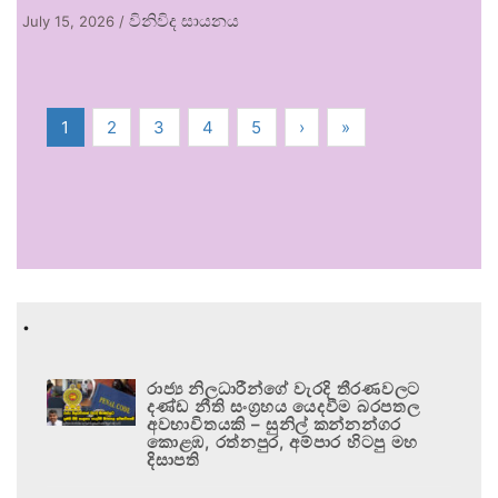
විනිවිද සායනය
July 15, 2026
/
1
2
3
4
5
›
»
.
රාජ්‍ය නිලධාරීන්ගේ වැරදි තීරණවලට
දණ්ඩ නීති සංග්‍රහය යෙදවීම බරපතල
අවභාවිතයකි – සුනිල් කන්නන්ගර
කොළඹ, රත්නපුර, අම්පාර හිටපු මහ
දිසාපති