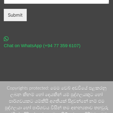
Submit
Chat on WhatsApp (+94 77 359 6107)
Copyrights protected: මෙම වෙබ් අඩවියේ පළකරනු
ලබන කිනම් හෝ දෙයකින් යම් පුද්ගලයකුට හෝ
පාර්ශවයකට යම්කිසි අගතියක් සිදුවන්නේ නම් එම
පුද්ගලයා හෝ පාර්ශවය විසින් තම අනන්‍යතාව තහවුරු