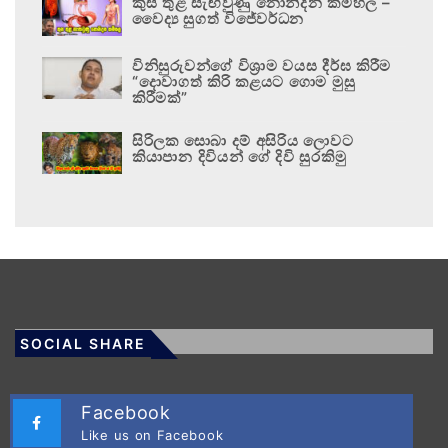
කුස තුළ සැඟවුණු නොනිදන කම්හල –
වෛද්‍ය සුගත් විජේවර්ධන
විනිසුරුවන්ගේ විශ්‍රාම වයස දීර්ඝ කිරීම
“දොවාගත් කිරි කළයට ගොම මුසු
කිරීමක්”
සිරිලක සොබා දම් අසිරිය ලොවට
කියාපාන දිවියන් ගේ දිවි සුරකිමු
SOCIAL SHARE
Facebook
Like us on Facebook