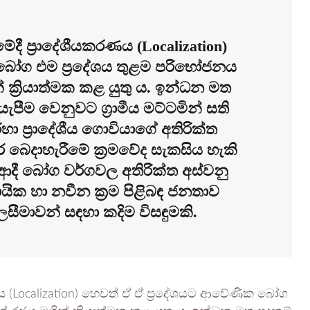
ේදී ප්‍රාදේශීයකරණය (Localization)
බෝග එම ප්‍රදේශය තුළම පරිභෝජනය
 ක්‍රියාත්මක කළ යුතු ය. ඉන්ධන මත
යැපීම වෙනුවට ග්‍රාමීය මට්ටමින් සති
හා ප්‍රාදේශීය ගොවියාගේ අතිරික්ත
 බෙදාහැරීමේ ක්‍රමවේද සැකසිය හැකි
ආදී බෝග වර්ගවල අතිරික්ත අස්වනු
දායික හා නවීන ක්‍රම පිළිබඳ ජනතාව
ාලසීමාවන් සඳහා කදිම විසඳුමකි.
ණය (Localization) හෙවත් ඒ ඒ ප්‍රදේශයට ආවේණික බෝග