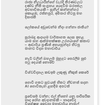
රාජ්‍ය නිලධාරීන්ගේ වැරදි තීරණවලට
දණ්ඩ නීති සංග්‍රහය යෙදවීම බරපතල
අවභාවිතයකි – සුනිල් කන්නන්ගර
කොළඹ, රත්නපුර, අම්පාර හිටපු මහ
දිසාපති
ලෝකයේ අඩුවෙන්ම නිදා ගන්නා ජාතිය?
සුරාබදු ආදායම වාර්තාගත ලෙස ඉහළ
යාම සහ ආත්මභක්ෂක උරගයාගේ කතාව
– ආචාර්ය ප්‍රණීත් අභයසුන්දර හිටපු
මානව විද්‍යා මහාචාර්ය
නැව් වලින් බහලුම් මුහුදට පෙරලීම සුළු
පටු දෙයක් නොවේ
විශ්වවිද්‍යාල කඩඉම් ලකුණු නිකුත් කෙරේ
ගොවි ගතට සුවයත් හිතට නිවනත් සදන
AI ගොවිතැන ළඟදීම අපටත්
ප්‍රවේසම් වන්න; එල් නිනෝ යනු පාරිසරික
හෘද රෝග අවදානමකි – හෘදවේද
විශේෂඥ වෛද්‍ය මහාචාර්ය නාමල්