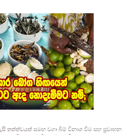
ැසි තත්ත්වයත් සමඟ වගා බිම් විනාශ වීම සහ ප්‍රවාහන