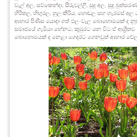
වැල් අල, සව්කෙන්දා, සීරුවල්ලි, සුදු අල, සුදු බුත
හිරිතල, හිඟුරල, හුලංකීරිය, හොඬල සහ හැරමස්‌ අල
ආහාර පිණිස යොදා ගත් ඵල-වැල බොහොමයක් ද නූත
සමාජයේ ගැමියා හේනට, කුඹුරට යන විට ඒ ආශ්‍රිතව ස්
බොහොමයක් ද නෙළා ගෙදරට ගෙනවුත් ආහාර වේලට 