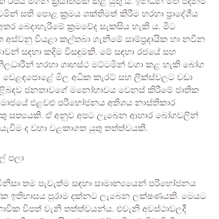
 රජය මගින් ක්‍රියාත්මක කළ යුතු ය. ඉන්ධන මත පදනම්
ටමින් සති පොළ ක්‍රමය ශක්තිමත් කිරීම හරහා ප්‍රාදේශීය
අතර බෙදාහැරීමේ ක්‍රමවේද සැකසිය හැකි ය. මීට
අස්වනු වියළා කල්තබා ගැනීමේ සාම්ප්‍රදායික හා නවීන
සීමාවන් සඳහා කදිම විසඳුමකි. මේ සඳහා රජයේ සහ
ම නිලධාරීන් හරහා ගෘහස්ථ මට්ටමින් වගා කළ හැකි බෝග
ම, වෙළඳපොළේ මිල අධික කැරට් සහ ලීක්ස්වලට වඩා
ිළිබඳව ජනතාවගේ මනෝභාවය වෙනස් කිරීමේ ජාතික
ප සමාජයේ එළවළු පරිභෝජනය අතිශය නාස්තිකාර
ුතු සත්‍යයකි. ඒ අනුව අපට ලැබෙන ආහාර බෝගවලින්
යැවීම ද වහා වළකාගත යුතු තත්ත්වයකි.
ල් පලා
 මිනිසා තම පැවැත්ම සඳහා සාමාන්‍යයෙන් පරිභෝජනය
ක ඉතිහාසය පුරාම දක්නට ලැබෙන ලක්ෂණයකි. මෙයට
වික විපත් වැනි තත්ත්වයන්ය. එවැනි අවස්ථාවලදී