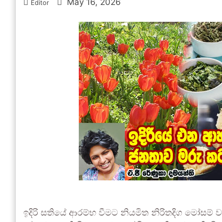
May 16, 2026
Editor
ඉදිරි සතියේ ආරම්භ වීමට නියමිත නිරිතදිග මෝසම් ව