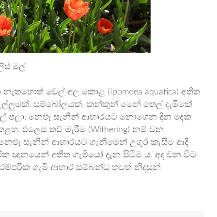
ලිප් මල්
ා නැතහොත් වෙල් අල කොළ (Ipomoea aquatica) අතීත
මැල්ලුමක්, සම්බෝලයක්, කන්කුන් මෙන් තෙල් දැමීමක්
වෙල් පලා, නෙළූ සැනින් ආහාරයට නොගෙන දින දෙක
 කළහ. එලෙස තව් මැරීම (Withering) නම් වන
 නෙළූ සැනින් ආහාරයට ගැනීමෙන් උගුර කැසීම ආදී
ික ඥානයෙන් අතීත ගැමියෝ දැන සිටීම ය. අද වන විට
පරික ගැමි ආහාර සම්බන්ධ තවත් නිදසුන්