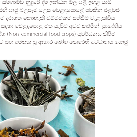
 සමගාමීව නුදුරේ දීම ඉන්ධන මිල යළි ඉහළ යාම
ත. එහි සෘජු බලපෑම ලෙස වෙළඳපොළේ පවතින එළවළු
වට දරාගත නොහැකි මට්ටමකට පත්වීම වැළැක්විය
සඳහා වෙළඳපොළ මත යැපීම අවම කරමින්, ප්‍රාදේශීය
on-commercial food crops) ප්‍රවර්ධනය කිරීම
ු වගාව සහ අමතක වූ ආහාර බෝග කෙරෙහි අවධානය යොමු