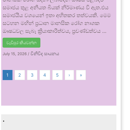
සමාජය තුළ අනියත බියක් නිර්මාණය වී ඇත.එය
සමාජයීය වශයෙන් ඉතා අහිතකර තත්වයකි. මෙම
සටහන මඟින් ප්‍රධාන මානසික රෝග නාශක
ඖෂධවල සැබෑ ක්‍රියාකාරීත්වය, ප්‍රචණ්ඩත්වය …
වැඩිපුර කියවන්න
විනිවිද සායනය
July 15, 2026
/
1
2
3
4
5
›
»
.