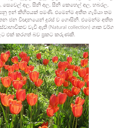
්සරණ, සෙවෙල් අල, සීනි අල, සීනි කෙහෙල් අල, හබරල,
 යනු ඉන් කිහිපයක් පමණි. එමෙන්ම අතීත ගැමියා තම
න ජන විඥානයෙන් දුරස් ව ගොසිනි. එමෙන්ම අතීත
වාභාවිකව වැවී ඇති (Natural collection) ශාක වර්ග
එක් කරගත් බව ප්‍රකට කරුණකි.