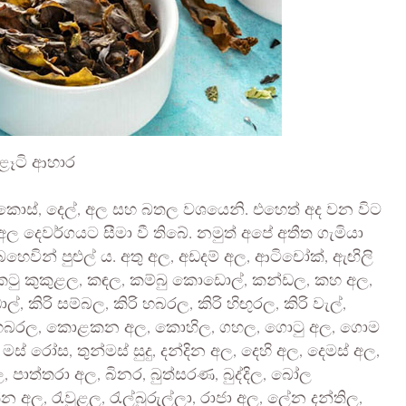
පැළෑටි ආහාර
ොස්, දෙල්, අල සහ බතල වශයෙනි. එහෙත් අද වන විට
ෙවර්ගයට සීමා වී තිබේ. නමුත් අපේ අතීත ගැමියා
ින් පුළුල් ය. අතු අල, අඩදම් අල, ආටිචෝක්‌, ඇඟිලි
ල, කටු කුකුළල, කඳල, කම්බු කොඩොල්, කන්ඩල, කහ අල,
කිරි සම්බල, කිරි හබරල, කිරි හිඟුරල, කිරි වැල්,
කොළ හබරල, කොළකන අල, කොහිල, ගහල, ගොටු අල, ගොම
‌ රෝස, තුන්මස්‌ සුදු, දන්දින අල, දෙහි අල, දෙමස්‌ අල,
අල, පාත්තරා අල, බිනර, බුත්සරණ, බුද්දිල, බෝල
 අල, රැවුළල, රැල්බුරුල්ලා, රාජා අල, ලේන දන්තිල,