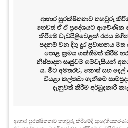
ආහාර සුරක්ෂිතතාව තහවුරු කිරීම
හෙවත් ඒ ඒ ප්‍රදේශයට ආවේණික 
කිරීමේ වැඩපිළිවෙළක් රජය මගින්
පදනම් වන දිගු දුර ප්‍රවාහනය මත 
පොළ ක්‍රමය ශක්තිමත් කිරීම හර
නිෂ්පාදන සෘජුවම ගම්වැසියන් අතර
ය. මීට අමතරව, කොස් සහ දෙල් 
වියළා කල්තබා ගැනීමේ සාම්ප්‍ර
දැනුවත් කිරීම අර්බුදකාරී ක
ආහාර සුරක්ෂිතතාව තහවුරු කිරීමේදී ප්‍රාදේශීයකර