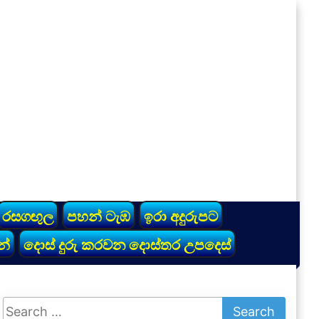
රසගඟුල
පහන් ටැඹ
ඉරා අදුරුපට
න්
දොස් දුරු කරවන දොස්තර උපදෙස්