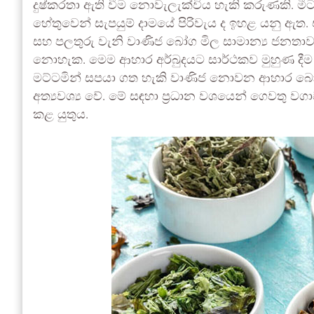
දුෂ්කරතා ඇති වීම නොවැලැක්විය හැකි කරුණකි. මීට
හේතුවෙන් සැපයුම් දාමයේ පිරිවැය ද ඉහළ යනු ඇ
සහ පලතුරු වැනි වාණිජ බෝග මිල සාමාන්‍ය ජනතා
නොහැක. මෙම ආහාර අර්බුදයට සාර්ථකව මුහුණ දීම 
මට්ටමින් සපයා ගත හැකි වාණිජ නොවන ආහාර බෝග (N
අත්‍යවශ්‍ය වේ. මේ සඳහා ප්‍රධාන වශයෙන් ගෙවත
කළ යුතුය.