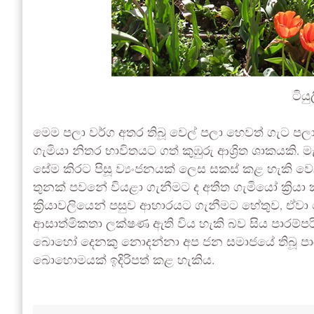
ටියු
මෙම පලා වර්ග අතර තිබූ වෙල් පලා හෙවත් ගැට පල
ගැමියා නිතර භාවිතයට ගත් කුඹුරු ආශ්‍රිත ශාකයකි. 
සේම කිරට පිසූ ව්‍යංජනයක් ලෙස සකස් කළ හැකි 
තුනක් පවනේ වියළා ගැනීමට ද අතීත ගැමියෝ ක්‍රියා
ක්‍රියාවලියෙන් පසුව ආහාරයට ගැනීමට හේතුව, ඒවා
ආසාත්මිකතා ලක්ෂණ ඇති විය හැකි බව සිය පාරම්පර
බොහෝ දෙනකු නොදන්නා අප ජන සමාජයේ තිබූ පාරම්
බොහොමයක් ඉදිරිපත් කළ හැකිය.