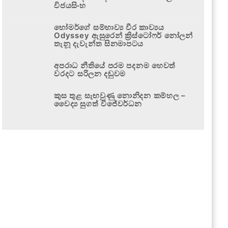
විජයසිංහ
හෝමර්ගේ සම්භාව්‍ය වීර කාව්‍යය
Odyssey ඇසුරෙන් ක්‍රිස්ටෝෆර් නෝලන්
තැනූ දැවැන්ත සිනමාපටය
අපරාධ නීතියේ පරම පදනම හෙවත්
වරදට සරිලන දඬුවම
කුස තුළ සැඟවුණු නොනිදන කම්හල –
වෛද්‍ය සුගත් විජේවර්ධන