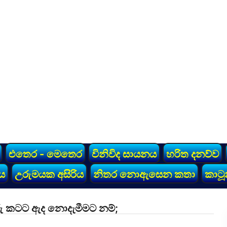
එතෙර - මෙතෙර
විනිවිද සායනය
හරිත දනව්ව
ය
උරුමයක අසිරිය
නිතර නොඇසෙන කතා
කාටූ
ු කටට ඇද නොදැමීමට නම්;