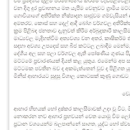
එම ප්‍රදේශය තුළම පරිභෝජනය කිරීමේ වැඩපිළිවෙළක්
වන දිගු දුර ප්‍රවාහනය මත යැපීම වෙනුවට ග්‍රාමීය මට්
ගොවියාගේ අතිරික්ත නිෂ්පාදන සෘජුවම ගම්වැසියන් 
අමතරව, කොස් සහ දෙල් ආදී බෝග වර්ගවල අතිරික්ත 
ක්‍රම පිළිබඳ ජනතාව දැනුවත් කිරීම අර්බුදකාරී කාල
මාධ්‍යවල මැදිහත්වීම අත්‍යවශ්‍ය වන අතර, කෘෂිකර්
සඳහා අවශ්‍ය උපදෙස් සහ බීජ කට්ටල ලබාදීම මෙන්
දේශීය අල සහ පලා වර්ගවල ඇති පෝෂණීය ගුණය ප
මට්ටමේ ප්‍රචාරණයක් දියත් කළ යුතුය. එමෙන්ම අ
මට්ටමක පවතින බව ද අකමැත්තෙන් වුව ද පිළිගත ය
මිනිස් ආහාරයට සුදුසු විශාල කොටසක් කුණු ගොඩට 
වෙ
ආහාර හිඟයක් හෝ දුෂ්කර කාලසීමාවක් උදා වූ විට,
නොකරන නව ආහාර ප්‍රභවයන් වෙත යොමු වීම ලෝ
ප්‍රධාන වශයෙන්ම බලපාන්නේ සාගත, යුද්ධ හෝ ස්වභා