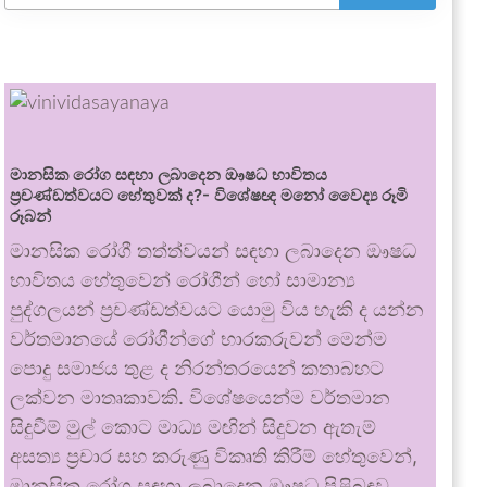
මානසික රෝග සඳහා ලබාදෙන ඖෂධ භාවිතය
ප්‍රචණ්ඩත්වයට හේතුවක් ද?- විශේෂඥ මනෝ වෛද්‍ය රූමි
රූබන්
මානසික රෝගී තත්ත්වයන් සඳහා ලබාදෙන ඖෂධ
භාවිතය හේතුවෙන් රෝගීන් හෝ සාමාන්‍ය
පුද්ගලයන් ප්‍රචණ්ඩත්වයට යොමු විය හැකි ද යන්න
වර්තමානයේ රෝගීන්ගේ භාරකරුවන් මෙන්ම
පොදු සමාජය තුළ ද නිරන්තරයෙන් කතාබහට
ලක්වන මාතෘකාවකි. විශේෂයෙන්ම වර්තමාන
සිදුවීම් මුල් කොට මාධ්‍ය මඟින් සිදුවන ඇතැම්
අසත්‍ය ප්‍රචාර සහ කරුණු විකෘති කිරීම් හේතුවෙන්,
මානසික රෝග සඳහා ලබාදෙන ඖෂධ පිළිබඳව