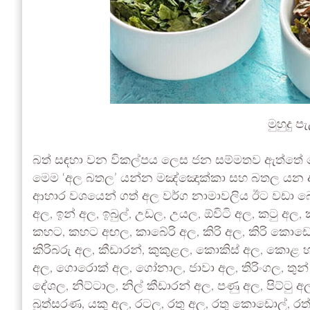
මුහුදු 
බත් සඳහා වන විකල්පය ලෙස ජන සම්මතව ඇත්තේ ක
මෙම ‘අල බතල’ යන්න මඤ්ඤොක්කා සහ බතල යන අල ද
ආහාර වශයෙන් ගත් අල වර්ග නාමාවලිය ඊට වඩා බෙහෙව
අල, ඉන් අල, ඉබුල්, උඩල, උයල, ඕවිටි අල, කටු අ
කහට, කහට අඟල, කාබේරි අල, කිරි අල, කිරි කොඩොල්, 
කිරිබරු අල, කීඩාරන්, කුකුළල, කොකිස්‌ අල, 
අල, ගොරොක්‌ අල, ගෝනාල, ජාවා අල, තිරිංගල, තුන් මස්
දේශල, නිට්‌ටාල, නිල් කීඩාරන් අල, පණු අල, පිට්‌ටු 
බුත්සරණ, යකු අල, රටල, රතු අල, රතු කොඩොල්, රත්න