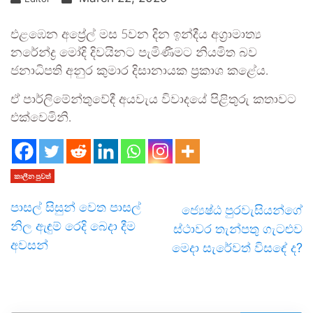
එළඹෙන අප්‍රේල් මස 5වන දින ඉන්දීය අග්‍රාමාත්‍ය
නරේන්ද්‍ර මෝදි දිවයිනට පැමිණීමට නියමිත බව
ජනාධිපති අනුර කුමාර දිසානායක ප්‍රකාශ කළේය.
ඒ පාර්ලිමේන්තුවේදී අයවැය විවාදයේ පිළිතුරු කතාවට
එක්වෙමිනි.
කාලීන පුවත්
පාසල් සිසුන් වෙත පාසල්
ජ්‍යෙෂ්ඨ පුරවැසියන්ගේ
නිල ඇඳුම් රෙදි බෙදා දීම
ස්ථාවර තැන්පතු ගැටළුව
අවසන්
මෙදා සැරේවත් විසඳේ ද?