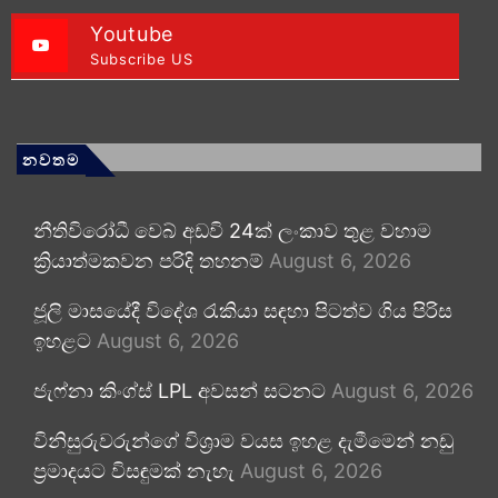
Youtube
Subscribe US
නවතම
නීතිවිරෝධී වෙබ් අඩවි 24ක් ලංකාව තුළ වහාම
ක්‍රියාත්මකවන පරිදි තහනම්
August 6, 2026
ජූලි මාසයේදී විදේශ රැකියා සඳහා පිටත්ව ගිය පිරිස
ඉහළට
August 6, 2026
ජැෆ්නා කිංග්ස් LPL අවසන් සටනට
August 6, 2026
විනිසුරුවරුන්ගේ විශ්‍රාම වයස ඉහළ දැමීමෙන් නඩු
ප්‍රමාදයට විසඳුමක් නැහැ
August 6, 2026