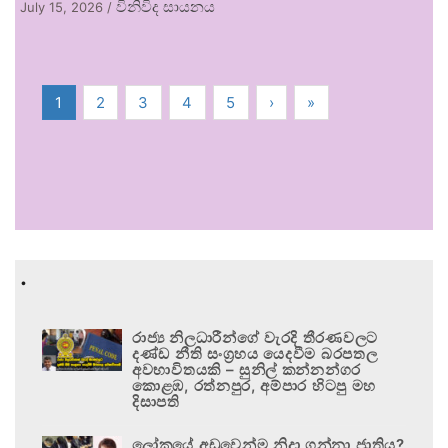
විනිවිද සායනය
July 15, 2026
/
1
2
3
4
5
›
»
.
රාජ්‍ය නිලධාරීන්ගේ වැරදි තීරණවලට
දණ්ඩ නීති සංග්‍රහය යෙදවීම බරපතල
අවභාවිතයකි – සුනිල් කන්නන්ගර
කොළඹ, රත්නපුර, අම්පාර හිටපු මහ
දිසාපති
ලෝකයේ අඩුවෙන්ම නිදා ගන්නා ජාතිය?