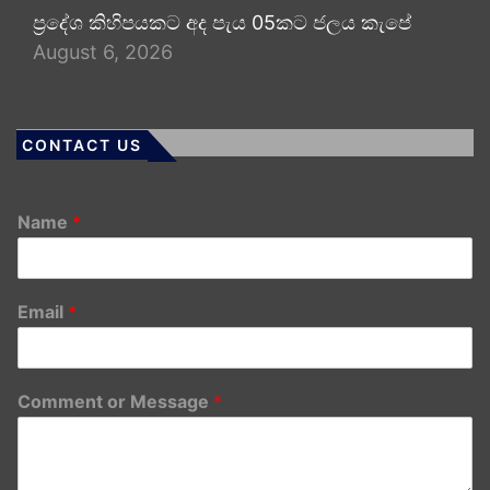
ප්‍රදේශ කිහිපයකට අද පැය 05කට ජලය කැපේ
August 6, 2026
CONTACT US
Name
*
Email
*
Comment or Message
*