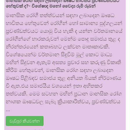
මානසික රෝග සඳහා ලබාදෙන ඖෂධ භාවිතය ප්‍රචණ්ඩත්වයට
හේතුවක් ද?- විශේෂඥ මනෝ වෛද්‍ය රූමි රූබන්
මානසික රෝගී තත්ත්වයන් සඳහා ලබාදෙන ඖෂධ
භාවිතය හේතුවෙන් රෝගීන් හෝ සාමාන්‍ය පුද්ගලයන්
ප්‍රචණ්ඩත්වයට යොමු විය හැකි ද යන්න වර්තමානයේ
රෝගීන්ගේ භාරකරුවන් මෙන්ම පොදු සමාජය තුළ ද
නිරන්තරයෙන් කතාබහට ලක්වන මාතෘකාවකි.
විශේෂයෙන්ම වර්තමාන සිදුවීම් මුල් කොට මාධ්‍ය
මඟින් සිදුවන ඇතැම් අසත්‍ය ප්‍රචාර සහ කරුණු විකෘති
කිරීම් හේතුවෙන්, මානසික රෝග සඳහා ලබාදෙන
ඖෂධ පිළිබඳව සමාජය තුළ අනියත බියක් නිර්මාණය
වී ඇත.එය සමාජයීය වශයෙන් ඉතා අහිතකර
තත්වයකි. මෙම සටහන මඟින් ප්‍රධාන මානසික රෝග
නාශක ඖෂධවල සැබෑ ක්‍රියාකාරීත්වය, ප්‍රචණ්ඩත්වය
…
වැඩිපුර කියවන්න