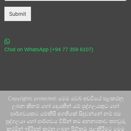
Submit
Chat on WhatsApp (+94 77 359 6107)
Copyrights protected: මෙම වෙබ් අඩවියේ පළකරනු
ලබන කිනම් හෝ දෙයකින් යම් පුද්ගලයකුට හෝ
පාර්ශවයකට යම්කිසි අගතියක් සිදුවන්නේ නම් එම
පුද්ගලයා හෝ පාර්ශවය විසින් තම අනන්‍යතාව තහවුරු
කරමින් ඉදිරිපත් කරනු ලබන පිළිතුරු පළකිරීමට මෙම