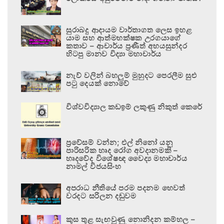
සුරාබදු ආදායම වාර්තාගත ලෙස ඉහළ
යාම සහ ආත්මභක්ෂක උරගයාගේ
කතාව – ආචාර්ය ප්‍රණීත් අභයසුන්දර
හිටපු මානව විද්‍යා මහාචාර්ය
නැව් වලින් බහලුම් මුහුදට පෙරලීම සුළු
පටු දෙයක් නොවේ
විශ්වවිද්‍යාල කඩඉම් ලකුණු නිකුත් කෙරේ
ප්‍රවේසම් වන්න; එල් නිනෝ යනු
පාරිසරික හෘද රෝග අවදානමකි –
හෘදවේද විශේෂඥ වෛද්‍ය මහාචාර්ය
නාමල් විජයසිංහ
අපරාධ නීතියේ පරම පදනම හෙවත්
වරදට සරිලන දඬුවම
කුස තුළ සැඟවුණු නොනිදන කම්හල –