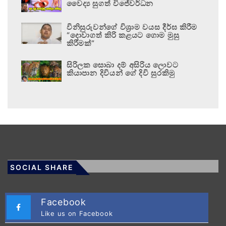
වෛද්‍ය සුගත් විජේවර්ධන
විනිසුරුවන්ගේ විශ්‍රාම වයස දීර්ඝ කිරීම
“දොවාගත් කිරි කළයට ගොම මුසු
කිරීමක්”
සිරිලක සොබා දම් අසිරිය ලොවට
කියාපාන දිවියන් ගේ දිවි සුරකිමු
SOCIAL SHARE
Facebook
Like us on Facebook