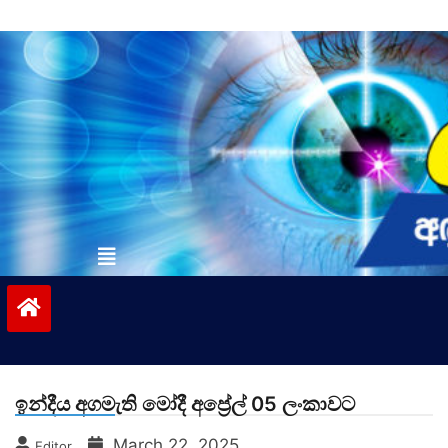
Skip
to
content
vinivida.lk
ඉන්දීය අගමැති මෝදී අප්‍රේල් 05 ලංකාවට
March 22, 2025
Editor