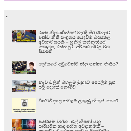
.
රාජ්‍ය නිලධාරීන්ගේ වැරදි තීරණවලට
දණ්ඩ නීති සංග්‍රහය යෙදවීම බරපතල
අවභාවිතයකි – සුනිල් කන්නන්ගර
කොළඹ, රත්නපුර, අම්පාර හිටපු මහ
දිසාපති
ලෝකයේ අඩුවෙන්ම නිදා ගන්නා ජාතිය?
නැව් වලින් බහලුම් මුහුදට පෙරලීම සුළු
පටු දෙයක් නොවේ
විශ්වවිද්‍යාල කඩඉම් ලකුණු නිකුත් කෙරේ
ප්‍රවේසම් වන්න; එල් නිනෝ යනු
පාරිසරික හෘද රෝග අවදානමකි –
හෘදවේද විශේෂඥ වෛද්‍ය මහාචාර්ය