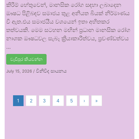
කිරීම් හේතුවෙන්, මානසික රෝග සඳහා ලබාදෙන
ඖෂධ පිළිබඳව සමාජය තුළ අනියත බියක් නිර්මාණය
වී ඇත.එය සමාජයීය වශයෙන් ඉතා අහිතකර
තත්වයකි. මෙම සටහන මඟින් ප්‍රධාන මානසික රෝග
නාශක ඖෂධවල සැබෑ ක්‍රියාකාරීත්වය, ප්‍රචණ්ඩත්වය
…
වැඩිපුර කියවන්න
විනිවිද සායනය
July 15, 2026
/
1
2
3
4
5
›
»