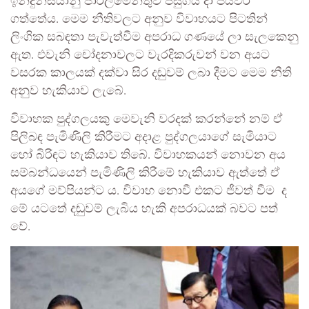
ඉන්දුනීසියානු පාර්ලිමේන්තුව පසුගිය දා පියවර
ගත්තේය. මෙම නීතිවලට අනුව විවාහයට පිටතින්
ලිංගික සබඳතා පැවැත්වීම අපරාධ ගණයේ ලා සැලකෙනු
ඇත. එවැනි චෝදනාවලට වැරදිකරුවන් වන අයට
වසරක කාලයක් දක්වා සිර දඬුවම් ලබා දීමට මෙම නීති
අනුව හැකියාව ලැබේ.
විවාහක පුද්ගලයකු මෙවැනි වරදක් කරන්නේ නම් ඒ
පිලිබඳ පැමිණිලි කිරීමට අදාළ පුද්ගලයාගේ සැමියාට
හෝ බිරිඳට හැකියාව තිබේ. විවාහකයන් නොවන අය
සම්බන්ධයෙන් පැමිණිලි කිරීමේ හැකියාව ඇත්තේ ඒ
අයගේ මව්පියන්ට ය. විවාහ නොවී එකට ජීවත් වීම ද
මේ යටතේ දඬුවම් ලැබිය හැකි අපරාධයක් බවට පත්
වේ.