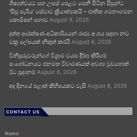
ශිෂ්‍යත්වයට සහ උසස් පෙළට පෙනී සිටින සිසුන්ට
‘සිසු සැරිය’ සේවාව ක්‍රියාත්මකයි – ජාතික ගමනාගමන
කොමිෂන් සභාව
August 8, 2026
දත්ත ආරක්ෂණ අධිකාරියෙන් රාජ්‍ය අංශය සඳහා නව
චක්‍ර ලේඛයක් නිකුත් කරයි
August 8, 2026
විනිසුරුවරුන්ගේ විශ්‍රාම වයස දීර්ඝ කිරීමේ
සංශෝධනයට ජනමත විචාරණයක් අවශ්‍ය වුවහොත්
ඊට සූදානම්
August 8, 2026
අද දිනයේ පළාත් කිහිපයකට වැසි
August 8, 2026
CONTACT US
Name
*