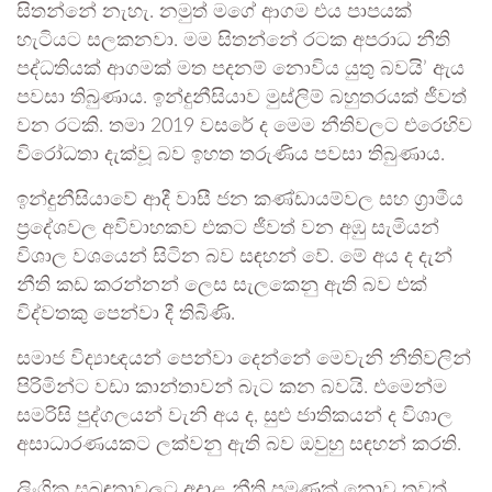
සිතන්නේ නැහැ. නමුත් මගේ ආගම එය පාපයක්
හැටියට සලකනවා. මම සිතන්නේ රටක අපරාධ නීති
පද්ධතියක් ආගමක් මත පදනම් නොවිය යුතු බවයි’ ඇය
පවසා තිබුණාය. ඉන්දුනීසියාව මුස්ලිම් බහුතරයක් ජීවත්
වන රටකි. තමා 2019 වසරේ ද මෙම නීතිවලට එරෙහිව
විරෝධතා දැක්වූ බව ඉහත තරුණිය පවසා තිබුණාය.
ඉන්දුනීසියාවේ ආදී වාසී ජන කණ්ඩායම්වල සහ ග්‍රාමීය
ප්‍රදේශවල අවිවාහකව එකට ජීවත් වන අඹු සැමියන්
විශාල වශයෙන් සිටින බව සඳහන් වේ. මේ අය ද දැන්
නීති කඩ කරන්නන් ලෙස සැලකෙනු ඇති බව එක්
විද්වතකු පෙන්වා දී තිබිණි.
සමාජ විද්‍යාඥයන් පෙන්වා දෙන්නේ මෙවැනි නීතිවලින්
පිරිමින්ට වඩා කාන්තාවන් බැට කන බවයි. එමෙන්ම
සමරිසි පුද්ගලයන් වැනි අය ද, සුළු ජාතිකයන් ද විශාල
අසාධාරණයකට ලක්වනු ඇති බව ඔවුහු සඳහන් කරති.
ලිංගික සබඳතාවලට අදාළ නීති පමණක් නොව තවත්