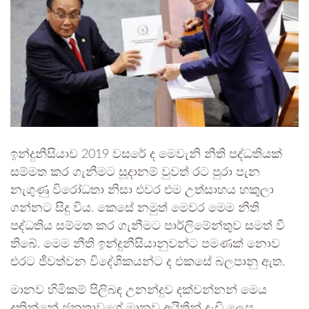
ඉන්දුනීසියාව 2019 වසරේ ද මෙවැනි නීති පද්ධතියක්
සම්මත කර ගැනීමට සූදානම් වුවත් රට පුරා පැන
නැගුණු විරෝධතා නිසා එවර එම උත්සාහය හකුලා
ගන්නට සිදු විය. කෙසේ නමුත් මෙවර මෙම නීති
පද්ධතිය සම්මත කර ගැනීමට පාර්ලිමේන්තුව සමත් වී
තිබේ. මෙම නීති ඉන්දුනීසියානුවන්ට පමණක් නොව
එරට ජීවත්වන විදේශිකයන්ට ද එකසේ බලපානු ඇත.
මානව හිමිකම් පිලිබඳ උනන්දුව දක්වන්නන් මෙය
දකින්නේ ජනතාවගේ මානව අයිතීන් දැඩි ලෙස