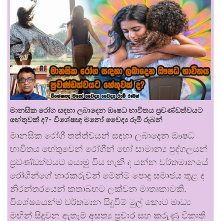
මානසික රෝග සඳහා ලබාදෙන ඖෂධ භාවිතය ප්‍රචණ්ඩත්වයට
හේතුවක් ද?- විශේෂඥ මනෝ වෛද්‍ය රූමි රූබන්
මානසික රෝගී තත්ත්වයන් සඳහා ලබාදෙන ඖෂධ
භාවිතය හේතුවෙන් රෝගීන් හෝ සාමාන්‍ය පුද්ගලයන්
ප්‍රචණ්ඩත්වයට යොමු විය හැකි ද යන්න වර්තමානයේ
රෝගීන්ගේ භාරකරුවන් මෙන්ම පොදු සමාජය තුළ ද
නිරන්තරයෙන් කතාබහට ලක්වන මාතෘකාවකි.
විශේෂයෙන්ම වර්තමාන සිදුවීම් මුල් කොට මාධ්‍ය
මඟින් සිදුවන ඇතැම් අසත්‍ය ප්‍රචාර සහ කරුණු විකෘති