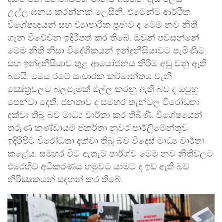
උල්ලංඝනය කරන්නක් ලෙසිනි. එමෙන්ම ආර්ථික
විශේෂඥයන් සහ ව්‍යාපාරික ප්‍රජාව ද මෙම නව නීති
ගැන විවේචන ඉදිරිපත් කර තිබේ. ඔවුන් පවසන්නේ
මෙම නීති නිසා විදේශිකයන් ඉන්දුනීසියාවට පැමිණීම
සහ ඉන්දුනීසියාව තුළ ආයෝජනය කිරීම අඩු වනු ඇති
බවයි. මෙය රටේ සංචාරක කර්මාන්තය වැනි
ක්‍ෂේත්‍රවලට බලපෑමක් එල්ල කරනු ඇති බව ද ඔවුහු
පෙන්වා දෙති. ජනතාව ද සමහර තැන්වල විරෝධතා
දක්වා තිබූ බව මාධ්‍ය වාර්තා කර තිබිණි. විශේෂයෙන්
තරුණ කණ්ඩායම් ජකර්තා නුවර පාර්ලිමේන්තුව
ඉදිරිපිට විරෝධතා දක්වා තිබූ බව විදෙස් මාධ්‍ය වාර්තා
කළේය. සමහර විට ඇතැම් පාර්ශ්ව මෙම නව නීතිවලට
එරෙහිව අධිකරණය හමුවට යාමට ද ඉඩ ඇති බව
නිරීක්‍ෂකයන් සඳහන් කර තිබේ.