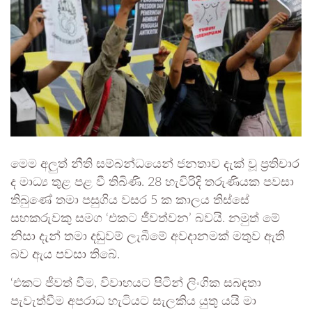
මෙම අලුත් නීති සම්බන්ධයෙන් ජනතාව දැක් වූ ප්‍රතිචාර
ද මාධ්‍ය තුළ පළ වී තිබිණි. 28 හැවිරිදි තරුණියක පවසා
තිබුණේ තමා පසුගිය වසර 5 ක කාලය තිස්සේ
සහකරුවකු සමග ‘එකට ජීවත්වන’ බවයි. නමුත් මේ
නිසා දැන් තමා දඬුවම් ලැබීමේ අවදානමක් මතුව ඇති
බව ඇය පවසා තිබේ.
‘එකට ජීවත් වීම, විවාහයට පිටින් ලිංගික සබඳතා
පැවැත්වීම අපරාධ හැටියට සැලකිය යුතු යයි මා