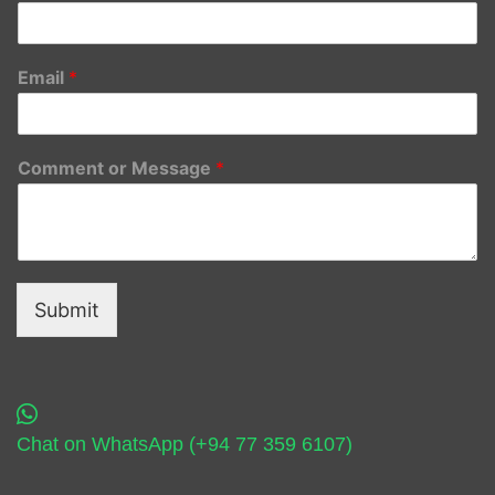
Email
*
Comment or Message
*
Submit
Chat on WhatsApp (+94 77 359 6107)