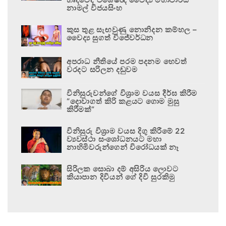
නාමල් විජයසිංහ
කුස තුළ සැඟවුණු නොනිදන කම්හල –
වෛද්‍ය සුගත් විජේවර්ධන
අපරාධ නීතියේ පරම පදනම හෙවත්
වරදට සරිලන දඬුවම
විනිසුරුවන්ගේ විශ්‍රාම වයස දීර්ඝ කිරීම
“දොවාගත් කිරි කළයට ගොම මුසු
කිරීමක්”
විනිසුරු විශ්‍රාම වයස දිගු කිරීමේ 22
ව්‍යවස්ථා සංශෝධනයට මහා
නාහිමිවරුන්ගෙන් විරෝධයක් නෑ
සිරිලක සොබා දම් අසිරිය ලොවට
කියාපාන දිවියන් ගේ දිවි සුරකිමු