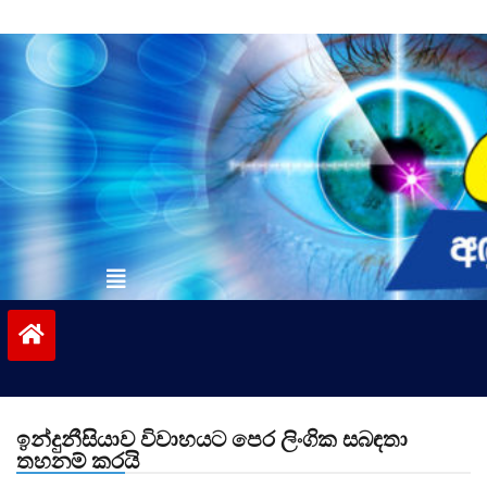
Skip
to
content
vinivida.lk
ඉන්දුනීසියාව විවාහයට පෙර ලිංගික සබඳතා
තහනම් කරයි