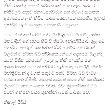
නීති රැසක් ද මෙවර සම්මත කරගෙන ඇත. සමහර
නීතිවලට අනුව ජනාධිපතිවරයා සහ රජයේ ආයතන
අපහාසයට ලක් කිරීම, රාජ්‍ය මතවාදයට එරෙහිව අදහස්
දැක්වීම වැනි කටයුතු ද තහනම් වනු ඇත.
කෙසේ වෙතත් මෙම නව නීතිවලට රටේ සම්ප්‍රදායික
මතවාදීන් ගේ සහය හිමි වී තිබේ. ඉන්දුනීසියාව තුළ මේ
වනවිට මෙවැනි කන්සර්වේටිව් කණ්ඩායම් වඩාත්
බලවත් වී සිටින බව නිරීක්‍ෂකයන්ගේ අදහසයි. ඕලන්ද
යටත් විජිත යුගයෙන් උරුම වූ නීති පද්ධතිය මේ
ආකාරයෙන් වෙනස් කිරීමට ලැබීම ගැන පාර්ලිමේන්තු
මන්ත්‍රීවරුන් ද මහත් සතුටට පත්ව සිටින බව මාධ්‍ය
වාර්තා කර තිබිණි. කෙසේ වෙතත් මෙම නීති ක්‍ෂණිකව
ක්‍රියාවට නොනැගෙන බවත්, ඒවා ක්‍රියාත්මක වීමට
පටන් ගන්නේ වසර තුනකින් බවත් වාර්තා වේ.
නිහාල් පීරිස්