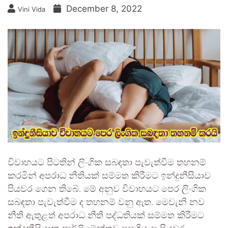
December 8, 2022
Vini Vida
විවාහයට පිටතින් ලිංගික සබඳතා පැවැත්වීම තහනම්
කරමින් අපරාධ නීතියක් සම්මත කිරීමට ඉන්දුනීසියාව
පියවර ගෙන තිබේ. මේ අනුව විවාහයට පෙර ලිංගික
සබඳතා පැවැත්වීම ද තහනම් වනු ඇත. මෙවැනි නව
නීති ඇතුළත් අපරාධ නීති පද්ධතියක් සම්මත කිරීමට