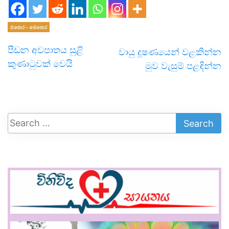
එතෙර - මෙතෙර
පීඩන අවපාතය සුළි
වායු දූෂණයෙන් වළකින්න
කුණාටුවක් වෙයි
මුව වැසුම් පළඳින්න