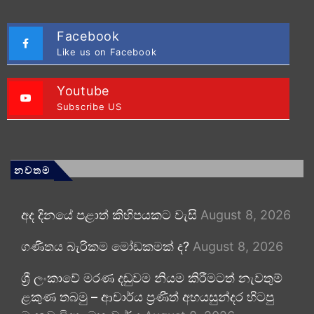
Facebook
Like us on Facebook
Youtube
Subscribe US
නවතම
අද දිනයේ පළාත් කිහිපයකට වැසි
August 8, 2026
ගණිතය බැරිකම මෝඩකමක් ද?
August 8, 2026
ශ්‍රී ලංකාවේ මරණ දඬුවම නියම කිරීමටත් නැවතුම්
ළකුණ තබමු – ආචාර්ය ප්‍රණීත් අභයසුන්දර හිටපු