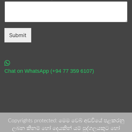
Submit
Chat on WhatsApp (+94 77 359 6107)
Copyrights protected: මෙම වෙබ් අඩවියේ පළකරනු
ලබන කිනම් හෝ දෙයකින් යම් පුද්ගලයකුට හෝ