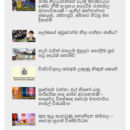
රාජ්‍ය නිලධාරීන්ගේ වැරදි තීරණවලට
දණ්ඩ නීති සංග්‍රහය යෙදවීම බරපතල
අවභාවිතයකි – සුනිල් කන්නන්ගර
කොළඹ, රත්නපුර, අම්පාර හිටපු මහ
දිසාපති
ලෝකයේ අඩුවෙන්ම නිදා ගන්නා ජාතිය?
නැව් වලින් බහලුම් මුහුදට පෙරලීම සුළු
පටු දෙයක් නොවේ
විශ්වවිද්‍යාල කඩඉම් ලකුණු නිකුත් කෙරේ
ප්‍රවේසම් වන්න; එල් නිනෝ යනු
පාරිසරික හෘද රෝග අවදානමකි –
හෘදවේද විශේෂඥ වෛද්‍ය මහාචාර්ය
නාමල් විජයසිංහ
කුස තුළ සැඟවුණු නොනිදන කම්හල –
වෛද්‍ය සුගත් විජේවර්ධන