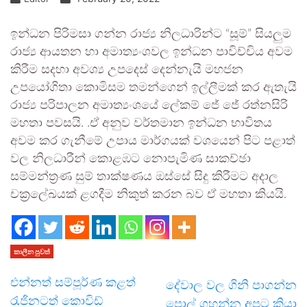
ඉන්ධන පිරිමසා ගන්න රාජ්‍ය නිලධාරින්ට “සූම්” සියලුම
රාජ්‍ය ආයතන හා අමාත්‍යංශවල ඉන්ධන පාවිච්චිය අවම
කිරීම සදහා අවශ්‍ය උපදෙස් දෙන්නැයි මහජන
උපයෝගිතා කොමිසම තමන්ගෙන් ඉල්ලීමක් කර ඇතැයි
රාජ්‍ය පරිපාලන අමාත්‍යංශයේ ලේකම් ජේ ජේ රත්නසිරි
මහතා පවසයි. .ඒ අනුව වර්තමාන ඉන්ධන භාවිතය
අවම කර ගැනීමේ උපාය මාර්ගයක් වශයෙන් පිට පළාත්
වල නිලධාරීන් කොළඹට නොපැමිණ සාකච්ඡා
සම්මන්ත්‍රණ සුම් තාක්ෂණය ඔස්සේ සිදු කිරීමට අදාල
චක්‍රලේඛයක් ළගදීම නිකුත් කරන බව ඒ මහතා කියයි.
කාලීන පුවත්
එන්නත් සම්පූර්ණ කළත්
දේවාල වල ගිනි පාගන්න
රැජිනටත් කොවිඩ්
පොල් ගහන්න අපට කියා