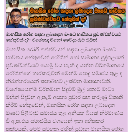
මානසික රෝග සඳහා ලබාදෙන ඖෂධ භාවිතය ප්‍රචණ්ඩත්වයට
හේතුවක් ද?- විශේෂඥ මනෝ වෛද්‍ය රූමි රූබන්
මානසික රෝගී තත්ත්වයන් සඳහා ලබාදෙන ඖෂධ
භාවිතය හේතුවෙන් රෝගීන් හෝ සාමාන්‍ය පුද්ගලයන්
ප්‍රචණ්ඩත්වයට යොමු විය හැකි ද යන්න වර්තමානයේ
රෝගීන්ගේ භාරකරුවන් මෙන්ම පොදු සමාජය තුළ ද
නිරන්තරයෙන් කතාබහට ලක්වන මාතෘකාවකි.
විශේෂයෙන්ම වර්තමාන සිදුවීම් මුල් කොට මාධ්‍ය
මඟින් සිදුවන ඇතැම් අසත්‍ය ප්‍රචාර සහ කරුණු විකෘති
කිරීම් හේතුවෙන්, මානසික රෝග සඳහා ලබාදෙන
ඖෂධ පිළිබඳව සමාජය තුළ අනියත බියක් නිර්මාණය
වී ඇත.එය සමාජයීය වශයෙන් ඉතා අහිතකර
තත්වයකි. මෙම සටහන මඟින් ප්‍රධාන මානසික රෝග