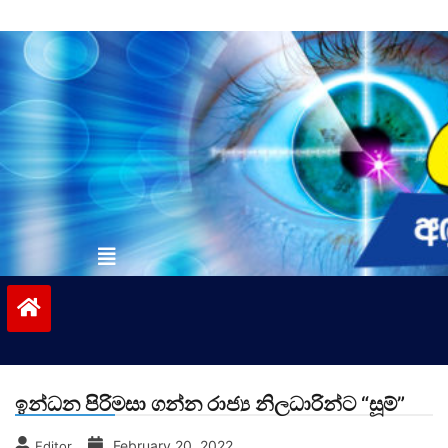
Skip
to
content
vinivida.lk
ඉන්ධන පිරිමසා ගන්න රාජ්‍ය නිලධාරින්ට “සූම්”
February 20, 2022
Editor