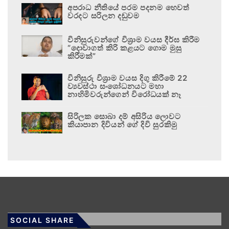
අපරාධ නීතියේ පරම පදනම හෙවත්
වරදට සරිලන දඬුවම
විනිසුරුවන්ගේ විශ්‍රාම වයස දීර්ඝ කිරීම
“දොවාගත් කිරි කළයට ගොම මුසු
කිරීමක්”
විනිසුරු විශ්‍රාම වයස දිගු කිරීමේ 22
ව්‍යවස්ථා සංශෝධනයට මහා
නාහිමිවරුන්ගෙන් විරෝධයක් නෑ
සිරිලක සොබා දම් අසිරිය ලොවට
කියාපාන දිවියන් ගේ දිවි සුරකිමු
SOCIAL SHARE