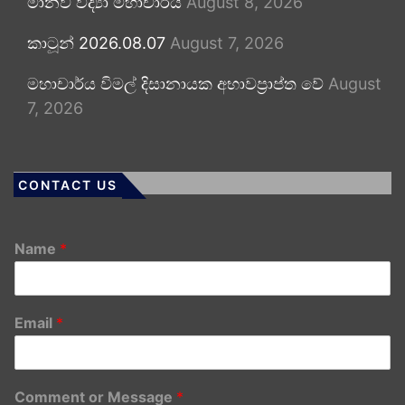
මානව විද්‍යා මහාචාර්ය
August 8, 2026
කාටූන් 2026.08.07
August 7, 2026
මහාචාර්ය විමල් දිසානායක අභාවප්‍රාප්ත වේ
August
7, 2026
CONTACT US
Name
*
Email
*
Comment or Message
*