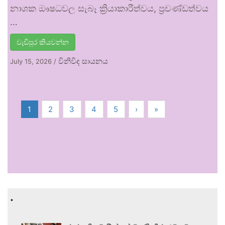
නාශක ඖෂධවල සැබෑ ක්‍රියාකාරීත්වය, ප්‍රචණ්ඩත්වය
…
වැඩිපුර කියවන්න
විනිවිද සායනය
July 15, 2026
/
1
2
3
4
5
›
»
.