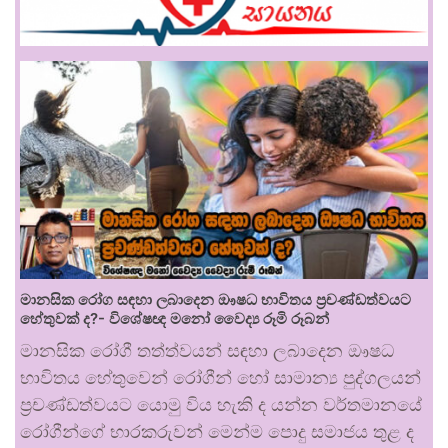
මානසික රෝග සඳහා ලබාදෙන ඖෂධ භාවිතය ප්‍රචණ්ඩත්වයට
හේතුවක් ද?- විශේෂඥ මනෝ වෛද්‍ය රූමි රූබන්
මානසික රෝගී තත්ත්වයන් සඳහා ලබාදෙන ඖෂධ
භාවිතය හේතුවෙන් රෝගීන් හෝ සාමාන්‍ය පුද්ගලයන්
ප්‍රචණ්ඩත්වයට යොමු විය හැකි ද යන්න වර්තමානයේ
රෝගීන්ගේ භාරකරුවන් මෙන්ම පොදු සමාජය තුළ ද