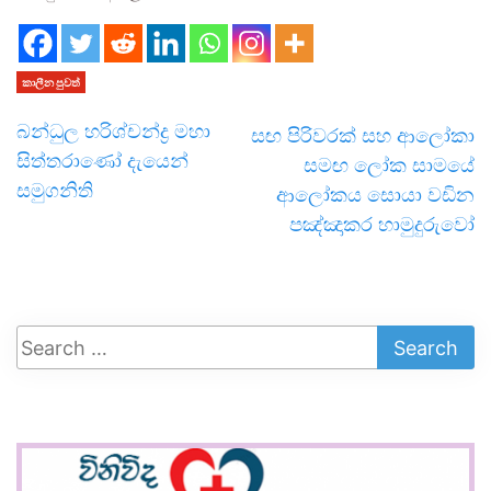
කාලීන පුවත්
බන්ධුල හරිශ්චන්ද්‍ර මහා
සඟ පිරිවරක් සහ ආලෝකා
සිත්තරාණෝ දැයෙන්
සමඟ ලෝක සාමයේ
සමුගනිති
ආලෝකය සොයා වඩින
පඤ්ඤාකර හාමුදුරුවෝ