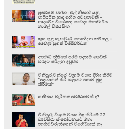
ප්‍රවේසම් වන්න; එල් නිනෝ යනු
පාරිසරික හෘද රෝග අවදානමකි –
හෘදවේද විශේෂඥ වෛද්‍ය මහාචාර්ය
නාමල් විජයසිංහ
කුස තුළ සැඟවුණු නොනිදන කම්හල –
වෛද්‍ය සුගත් විජේවර්ධන
අපරාධ නීතියේ පරම පදනම හෙවත්
වරදට සරිලන දඬුවම
විනිසුරුවන්ගේ විශ්‍රාම වයස දීර්ඝ කිරීම
“දොවාගත් කිරි කළයට ගොම මුසු
කිරීමක්”
ගණිතය බැරිකම මෝඩකමක් ද?
විනිසුරු විශ්‍රාම වයස දිගු කිරීමේ 22
ව්‍යවස්ථා සංශෝධනයට මහා
නාහිමිවරුන්ගෙන් විරෝධයක් නෑ