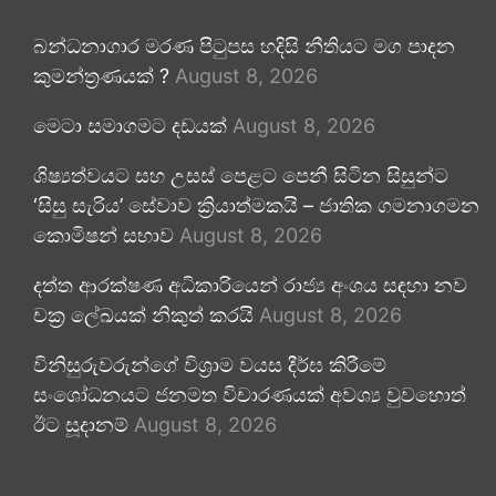
බන්ධනාගාර මරණ පිටුපස හදිසි නීතියට මග පාදන
කුමන්ත්‍රණයක් ?
August 8, 2026
මෙටා සමාගමට දඩයක්
August 8, 2026
ශිෂ්‍යත්වයට සහ උසස් පෙළට පෙනී සිටින සිසුන්ට
‘සිසු සැරිය’ සේවාව ක්‍රියාත්මකයි – ජාතික ගමනාගමන
කොමිෂන් සභාව
August 8, 2026
දත්ත ආරක්ෂණ අධිකාරියෙන් රාජ්‍ය අංශය සඳහා නව
චක්‍ර ලේඛයක් නිකුත් කරයි
August 8, 2026
විනිසුරුවරුන්ගේ විශ්‍රාම වයස දීර්ඝ කිරීමේ
සංශෝධනයට ජනමත විචාරණයක් අවශ්‍ය වුවහොත්
ඊට සූදානම්
August 8, 2026