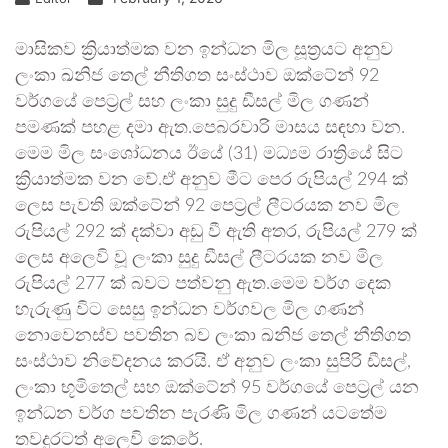
මාසිකව ක්‍රියාත්මක වන ඉන්ධන මිල සූත්‍රයට අනුව
ලංකා ඛනිජ තෙල් නීතිගත සංස්ථාව ඔක්ටේන් 92
වර්ගයේ පෙට්‍රල් සහ ලංකා සුදු ඩීසල් මිල ගණන්
පමණක් පහළ දමා ඇත.පෙබරවාරි මාසය සඳහා වන.
මෙම මිල සංශෝධනය ඊයේ (31) මධ්‍යම රාත්‍රියේ සිට
ක්‍රියාත්මක වන වේ.ඒ අනුව මීට පෙර රුපියල් 294 ක්
ලෙස පැවති ඔක්ටේන් 92 පෙට්‍රල් ලීටරයක නව මිල
රුපියල් 292 ක් දක්වා අඩු වී ඇති අතර, රුපියල් 279 ක්
ලෙස අලෙවි වූ ලංකා සුදු ඩීසල් ලීටරයක නව මිල
රුපියල් 277 ක් බවට පත්වනු ඇත.මෙම වර්ග දෙක
හැරුණු විට සෙසු ඉන්ධන වර්ගවල මිල ගණන්
නොවෙනස්ව පවතින බව ලංකා ඛනිජ තෙල් නීතිගත
සංස්ථාව නිවේදනය කරයි. ඒ අනුව ලංකා සුපිරි ඩීසල්,
ලංකා භූමිතෙල් සහ ඔක්ටේන් 95 වර්ගයේ පෙට්‍රල් යන
ඉන්ධන වර්ග පවතින පැරණි මිල ගණන් යටතේම
තවදුරටත් අලෙවි කෙරේ.