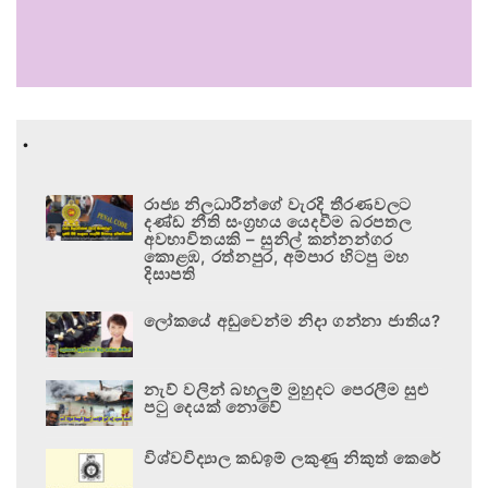
.
රාජ්‍ය නිලධාරීන්ගේ වැරදි තීරණවලට
දණ්ඩ නීති සංග්‍රහය යෙදවීම බරපතල
අවභාවිතයකි – සුනිල් කන්නන්ගර
කොළඹ, රත්නපුර, අම්පාර හිටපු මහ
දිසාපති
ලෝකයේ අඩුවෙන්ම නිදා ගන්නා ජාතිය?
නැව් වලින් බහලුම් මුහුදට පෙරලීම සුළු
පටු දෙයක් නොවේ
විශ්වවිද්‍යාල කඩඉම් ලකුණු නිකුත් කෙරේ