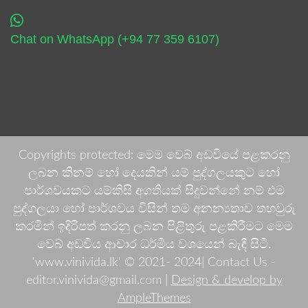
Chat on WhatsApp (+94 77 359 6107)
Copyrights protected: මෙම වෙබ් අඩවියේ පළකරනු
ලබන කිනම් හෝ දෙයකින් යම් පුද්ගලයකුට හෝ
පාර්ශවයකට යම්කිසි අගතියක් සිදුවන්නේ නම් එම
පුද්ගලයා හෝ පාර්ශවය විසින් තම අනන්‍යතාව තහවුරු
කරමින් ඉදිරිපත් කරනු ලබන පිළිතුරු පළකිරීමට මෙම
වෙබ් අඩවිය ආචාර ධර්මීය වශයෙන් බැඳී සිටී.
'www.vinivida.lk' © 2021- 2024| Contact Us -
editor.vinivida@gmail.com |
Design & develop by
AmpleThemes