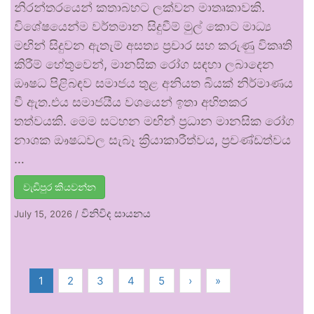
නිරන්තරයෙන් කතාබහට ලක්වන මාතෘකාවකි.
විශේෂයෙන්ම වර්තමාන සිදුවීම් මුල් කොට මාධ්‍ය
මඟින් සිදුවන ඇතැම් අසත්‍ය ප්‍රචාර සහ කරුණු විකෘති
කිරීම් හේතුවෙන්, මානසික රෝග සඳහා ලබාදෙන
ඖෂධ පිළිබඳව සමාජය තුළ අනියත බියක් නිර්මාණය
වී ඇත.එය සමාජයීය වශයෙන් ඉතා අහිතකර
තත්වයකි. මෙම සටහන මඟින් ප්‍රධාන මානසික රෝග
නාශක ඖෂධවල සැබෑ ක්‍රියාකාරීත්වය, ප්‍රචණ්ඩත්වය
…
වැඩිපුර කියවන්න
විනිවිද සායනය
July 15, 2026
/
1
2
3
4
5
›
»