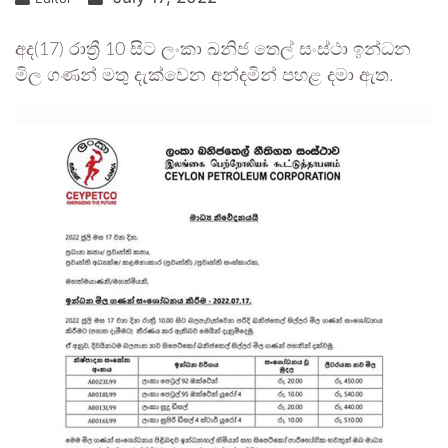
අද(17) රාත්‍රී 10 සිට ලංකා ඛනිජ තෙල් සංස්ථා ඉන්ධන
මිල ගණන් මතු දැක්වෙන අන්දමින් පහළ දමා ඇත.