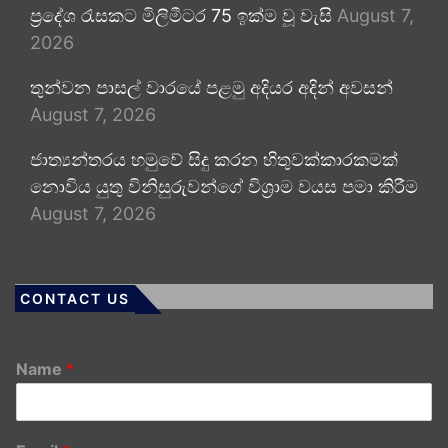
ප්‍රදේශ රැසකට මිලිමීටර 75 ඉක්ම වූ වැසි
August 7,
2026
තුන්වන පාසල් වාරයේ පළමු අදියර අදින් අවසන්
August 7, 2026
ජාත්‍යන්තරය හමුවේ සිදු කරන හිතුවක්කාරකමක්
නොවිය යුතු විනිසුරුවන්ගේ විශ්‍රාම වයස පමා කිරීම
August 7, 2026
CONTACT US
Name
*