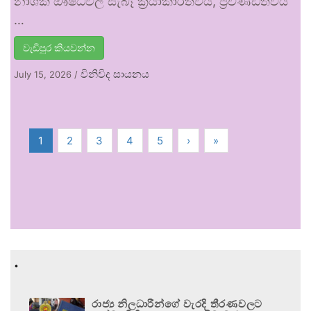
නාශක ඖෂධවල සැබෑ ක්‍රියාකාරීත්වය, ප්‍රචණ්ඩත්වය
…
වැඩිපුර කියවන්න
විනිවිද සායනය
July 15, 2026
/
1
2
3
4
5
›
»
.
රාජ්‍ය නිලධාරීන්ගේ වැරදි තීරණවලට