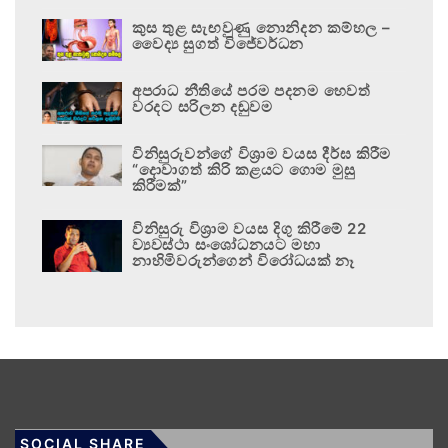
කුස තුළ සැඟවුණු නොනිදන කම්හල –
වෛද්‍ය සුගත් විජේවර්ධන
අපරාධ නීතියේ පරම පදනම හෙවත්
වරදට සරිලන දඬුවම
විනිසුරුවන්ගේ විශ්‍රාම වයස දීර්ඝ කිරීම
“දොවාගත් කිරි කළයට ගොම මුසු
කිරීමක්”
විනිසුරු විශ්‍රාම වයස දිගු කිරීමේ 22
ව්‍යවස්ථා සංශෝධනයට මහා
නාහිමිවරුන්ගෙන් විරෝධයක් නෑ
SOCIAL SHARE