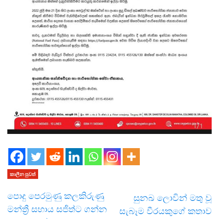
කාලීන පුවත්
පොදු පෙරමුණු කලකිරුණු
සුනඛ ලොවින් මතු වූ
මන්ත්‍රී සහාය සජිත්ට ගන්න
සැබෑම වීරයකුගේ කතාව