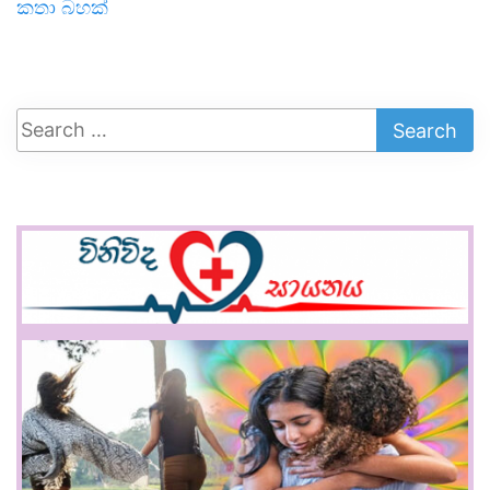
කතා බහක්