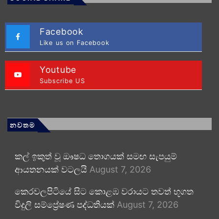
Facebook
Like us on Facebook
Youtube
Subscribe US
නවතම
කල් ඉකුත් වූ ඖෂධ තොගයක් සමඟ සැපයුම්
ආයතනයක් වටලයි
August 7, 2026
කෙරවලපිටියේ සිට කොළඹ වරායට තවත් භූගත
විදුලි සම්ප්‍රේෂණ පද්ධතියක්
August 7, 2026