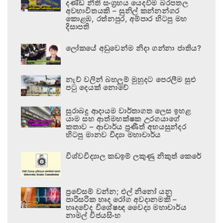
දණ්ඩ නීති සංග්‍රහය යෙදවීම බරපතල
අවභාවිතයකි – සුනිල් කන්නන්ගර
කොළඹ, රත්නපුර, අම්පාර හිටපු මහ
දිසාපති
ලෝකයේ අඩුවෙන්ම නිදා ගන්නා ජාතිය?
නැව් වලින් බහලුම් මුහුදට පෙරලීම සුළු
පටු දෙයක් නොවේ
සුරාබදු ආදායම වාර්තාගත ලෙස ඉහළ
යාම සහ ආත්මභක්ෂක උරගයාගේ
කතාව – ආචාර්ය ප්‍රණීත් අභයසුන්දර
හිටපු මානව විද්‍යා මහාචාර්ය
විශ්වවිද්‍යාල කඩඉම් ලකුණු නිකුත් කෙරේ
ප්‍රවේසම් වන්න; එල් නිනෝ යනු
පාරිසරික හෘද රෝග අවදානමකි –
හෘදවේද විශේෂඥ වෛද්‍ය මහාචාර්ය
නාමල් විජයසිංහ