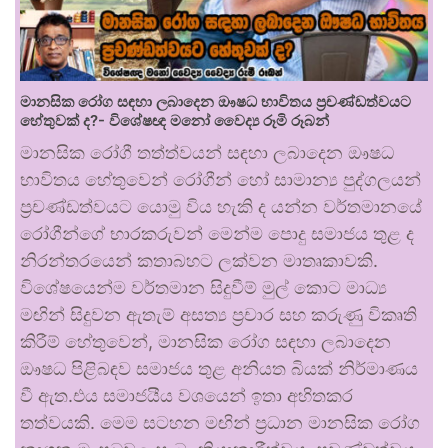
මානසික රෝග සඳහා ලබාදෙන ඖෂධ භාවිතය ප්‍රචණ්ඩත්වයට
හේතුවක් ද?- විශේෂඥ මනෝ වෛද්‍ය රූමි රූබන්
මානසික රෝගී තත්ත්වයන් සඳහා ලබාදෙන ඖෂධ
භාවිතය හේතුවෙන් රෝගීන් හෝ සාමාන්‍ය පුද්ගලයන්
ප්‍රචණ්ඩත්වයට යොමු විය හැකි ද යන්න වර්තමානයේ
රෝගීන්ගේ භාරකරුවන් මෙන්ම පොදු සමාජය තුළ ද
නිරන්තරයෙන් කතාබහට ලක්වන මාතෘකාවකි.
විශේෂයෙන්ම වර්තමාන සිදුවීම් මුල් කොට මාධ්‍ය
මඟින් සිදුවන ඇතැම් අසත්‍ය ප්‍රචාර සහ කරුණු විකෘති
කිරීම් හේතුවෙන්, මානසික රෝග සඳහා ලබාදෙන
ඖෂධ පිළිබඳව සමාජය තුළ අනියත බියක් නිර්මාණය
වී ඇත.එය සමාජයීය වශයෙන් ඉතා අහිතකර
තත්වයකි. මෙම සටහන මඟින් ප්‍රධාන මානසික රෝග