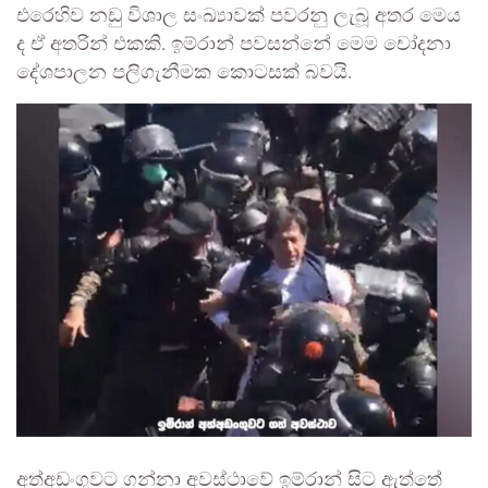
එරෙහිව නඩු විශාල සංඛ්‍යාවක් පවරනු ලැබූ අතර මෙය
ද ඒ අතරින් එකකි. ඉම්රාන් පවසන්නේ මෙම චෝදනා
දේශපාලන පලිගැනීමක කොටසක් බවයි.
අත්අඩංගුවට ගන්නා අවස්ථාවේ ඉම්රාන් සිට ඇත්තේ