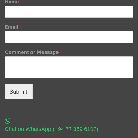
Name
*
Email
*
Comment or Message
*
Submit
Chat on WhatsApp (+94 77 359 6107)