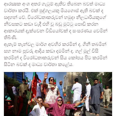
ආරක්‍ෂක අංශ අතර ගැටුම් ඇතිව තිබෙන බවත් මාධ්‍ය
වාර්තා කරයි. එක් පුද්ගලයකු මියගොස් ඇති බවක් ද
සඳහන් වේ. විරෝධතාකරුවන් හමුදා නිලධාරියකුගේ
නිවසකට කඩා වැදී එහි වූ බඩු මුට්ටු පොඩි කරන
ආකාරයක් දැක්වෙන විඩියෝවක් ද සංසරණය වෙමින්
තිබිණි.
ඇතැම් තැන්වල මාර්ග අවහිර කරමින් ද, ගිනි තබමින්
සහ නාම පුවරු ආදිය කඩා දමමින් ද, ගල් මුල් විසි
කරමින් ද විරෝධතාකරුවන් සිය කෝපය පිට කරමින්
සිටින බවක් ද මාධ්‍ය වාර්තා කළේය.