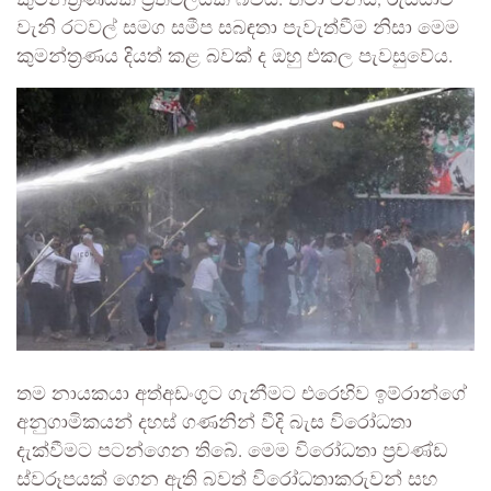
වැනි රටවල් සමග සමීප සබඳතා පැවැත්වීම නිසා මෙම
කුමන්ත්‍රණය දියත් කළ බවක් ද ඔහු එකල පැවසුවේය.
තම නායකයා අත්අඩංගුට ගැනීමට එරෙහිව ඉම්රාන්ගේ
අනුගාමිකයන් දහස් ගණනින් වීදි බැස විරෝධතා
දැක්වීමට පටන්ගෙන තිබේ. මෙම විරෝධතා ප්‍රචණ්ඩ
ස්වරූපයක් ගෙන ඇති බවත් විරෝධතාකරුවන් සහ