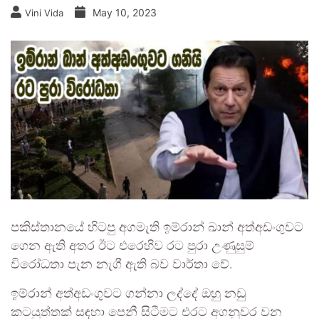
May 10, 2023
Vini Vida
පකිස්තානයේ හිටපු අගමැති ඉම්රාන් ඛාන් අත්අඩංගුවට
ගෙන ඇති අතර ඊට එරෙහිව රට පුරා උණුසුම්
විරෝධතා පැන නැගී ඇති බව වාර්තා වේ.
ඉම්රාන් අත්අඩංගුවට ගන්නා ලද්දේ ඔහු නඩු
කටයුත්තක් සඳහා පෙනී සිටීමට එරට අගනුවර වන