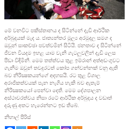
මේ වනවිට පකිස්තානය ද සිටින්නේ දැඩි ආර්ථික
අර්බුදයක් මැද ය. ජාත්‍යන්තර මූල්‍ය අරමුදල සමග ද
ඔවුන් සාකච්ඡා පවත්වමින් සිටියි. ජනතාව ද සිටින්නේ
ජීවන වියදම ඉහළ යාම වැනි ගැටලුවලින් දැඩි ලෙස
පීඩා විඳිමිනි. මෙම තත්ත්වය තුළ ඉම්රාන් අත්අඩංගුවට
ගැනීම ඔවුන් තවදුරටත් කෝප ගන්වන්නක් වනු ඇති
බව නිරීක්‍ෂකයන්ගේ අදහසයි. රට තුළ විශාල
අරාජිකත්වයක් පැන නැගිය හැකි බව ඇතැම්
නිරීක්‍ෂකයෝ පෙන්වා දෙති. මෙම දේශපාලන
අස්ථාවරත්වය නිසා රටේ ආර්ථික අර්බුදය ද වඩාත්
දරුණු අතට හැරෙන්නට ඉඩ තිබේ.
නිහාල් පීරිස්