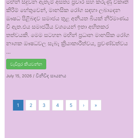
මඟින් සිදුවන ඇතැම් අසත්‍ය ප්‍රචාර සහ කරුණු විකෘති
කිරීම් හේතුවෙන්, මානසික රෝග සඳහා ලබාදෙන
ඖෂධ පිළිබඳව සමාජය තුළ අනියත බියක් නිර්මාණය
වී ඇත.එය සමාජයීය වශයෙන් ඉතා අහිතකර
තත්වයකි. මෙම සටහන මඟින් ප්‍රධාන මානසික රෝග
නාශක ඖෂධවල සැබෑ ක්‍රියාකාරීත්වය, ප්‍රචණ්ඩත්වය
…
වැඩිපුර කියවන්න
විනිවිද සායනය
July 15, 2026
/
1
2
3
4
5
›
»