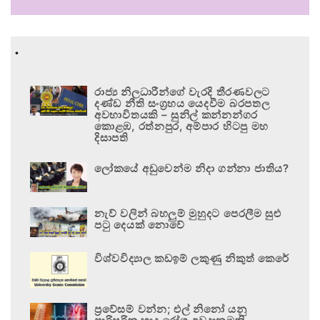
.
රාජ්‍ය නිලධාරීන්ගේ වැරදි තීරණවලට
දණ්ඩ නීති සංග්‍රහය යෙදවීම බරපතල
අවභාවිතයකි – සුනිල් කන්නන්ගර
කොළඹ, රත්නපුර, අම්පාර හිටපු මහ
දිසාපති
ලෝකයේ අඩුවෙන්ම නිදා ගන්නා ජාතිය?
නැව් වලින් බහලුම් මුහුදට පෙරලීම සුළු
පටු දෙයක් නොවේ
විශ්වවිද්‍යාල කඩඉම් ලකුණු නිකුත් කෙරේ
ප්‍රවේසම් වන්න; එල් නිනෝ යනු