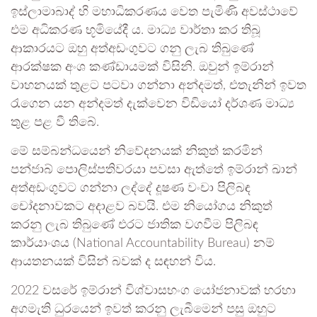
ඉස්ලාමාබාද් හි මහාධිකරණය වෙත පැමිණි අවස්ථාවේ
එම අධිකරණ භූමියේදී ය. මාධ්‍ය වාර්තා කර තිබූ
ආකාරයට ඔහු අත්අඩංගුවට ගනු ලැබ තිබුණේ
ආරක්ෂක අංශ කණ්ඩායමක් විසිනි. ඔවුන් ඉම්රාන්
වාහනයක් තුළට පටවා ගන්නා අන්දමත්, එතැනින් ඉවත
රැගෙන යන අන්දමත් දැක්වෙන විඩියෝ දර්ශණ මාධ්‍ය
තුළ පළ වී තිබේ.
මේ සම්බන්ධයෙන් නිවේදනයක් නිකුත් කරමින්
පන්ජාබ් පොලිස්පතිවරයා පවසා ඇත්තේ ඉම්රාන් ඛාන්
අත්අඩංගුවට ගන්නා ලද්දේ දූෂණ වංචා පිලිබඳ
චෝදනාවකට අදාළව බවයි. එම නියෝගය නිකුත්
කරනු ලැබ තිබුණේ එරට ජාතික වගවීම පිලිබඳ
කාර්යාංශය (National Accountability Bureau) නම්
ආයතනයක් විසින් බවක් ද සඳහන් විය.
2022 වසරේ ඉම්රාන් විශ්වාසභංග යෝජනාවක් හරහා
අගමැති ධුරයෙන් ඉවත් කරනු ලැබීමෙන් පසු ඔහුට