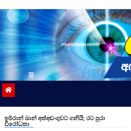
Skip
to
content
vinivida.lk
ඉම්රාන් ඛාන් අත්අඩංගුවට ගනියි; රට පුරා
විරෝධතා