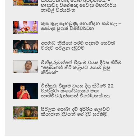
පාරිසරික හෘද රෝග අවදානමකි –
හෘදවේද විශේෂඥ වෛද්‍ය මහාචාර්ය
නාමල් විජයසිංහ
කුස තුළ සැඟවුණු නොනිදන කම්හල –
වෛද්‍ය සුගත් විජේවර්ධන
අපරාධ නීතියේ පරම පදනම හෙවත්
වරදට සරිලන දඬුවම
විනිසුරුවන්ගේ විශ්‍රාම වයස දීර්ඝ කිරීම
“දොවාගත් කිරි කළයට ගොම මුසු
කිරීමක්”
විනිසුරු විශ්‍රාම වයස දිගු කිරීමේ 22
ව්‍යවස්ථා සංශෝධනයට මහා
නාහිමිවරුන්ගෙන් විරෝධයක් නෑ
සිරිලක සොබා දම් අසිරිය ලොවට
කියාපාන දිවියන් ගේ දිවි සුරකිමු