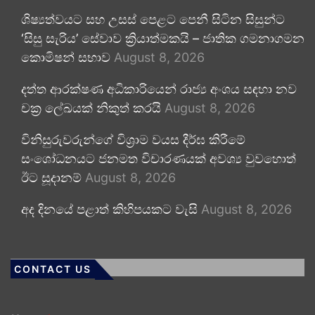
ශිෂ්‍යත්වයට සහ උසස් පෙළට පෙනී සිටින සිසුන්ට
‘සිසු සැරිය’ සේවාව ක්‍රියාත්මකයි – ජාතික ගමනාගමන
කොමිෂන් සභාව
August 8, 2026
දත්ත ආරක්ෂණ අධිකාරියෙන් රාජ්‍ය අංශය සඳහා නව
චක්‍ර ලේඛයක් නිකුත් කරයි
August 8, 2026
විනිසුරුවරුන්ගේ විශ්‍රාම වයස දීර්ඝ කිරීමේ
සංශෝධනයට ජනමත විචාරණයක් අවශ්‍ය වුවහොත්
ඊට සූදානම්
August 8, 2026
අද දිනයේ පළාත් කිහිපයකට වැසි
August 8, 2026
CONTACT US