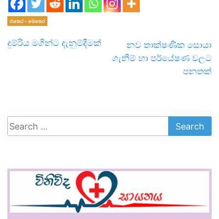
එතෙර - මෙතෙර
දුම්රිය මගීන්ට දැනුම්දීමක්
නව තාක්ෂණික සොයා
ගැනීම් හා පර්යේෂණ වලට
පනතක්