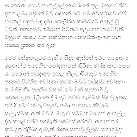
අධිකරණ ගොඩනැගිල්ලේ කාමරයක් තුළ ඔහුගේ ජීව
දත්ත ලබා දෙමින් බව සඳහන් වේ. එම අවස්ථාවේ එහි
ජනෙල් වීදුරු බිඳ දමා පොලිසිය කාමරයට ඇතුල් වූ
බවත්, අනතුරුව ඉම්රාන් පිටතට ඇදගෙන ගිය බවත්
ඔහුගේ පක්‍ෂය වන පකිස්තාන තෙහ්රීක්-ඉ-ඉන්සාෆ්
පක්‍ෂය ප්‍රකාශ කර ඇත.
මෙම අත්අඩංගුවට ගැනීම සිදුව ඇත්තේ එරට හමුදාව ද
ඉම්රාන්ට එරෙහිව චෝදනාවක් කිරීමෙන් දිනකට පසුව
ය. ඉම්රාන් හමුදාවේ ඉහළ නිලධාරියකුට එරෙහිව
පදනම් විරහිත චෝදනා කරන බවට හමුදාව චෝදනා
කර තිබිණි. පසුගිය වසරේ ඉම්රාන් සහභාගි වූ
දේශපාලන රැළියක දී ඔහුට වෙඩි තැබීමක් සිදු වූ අතර
එහි දී ඉම්රාන් පැවසුවේ තමා ඝාතනය කිරීමේ
සැලැස්මක් ඇති බවයි. ඔහු ඒ සම්බන්ධයෙන් ඇඟිල්ල
දිගු කළේ එරට අගමැති ෂෙබාස් ෂරීෆ්ට, අභ්‍යන්තර
කටයුතු පිලිබඳ ඇමැති රානා සනාවුල්ලාට සහ හමුදා