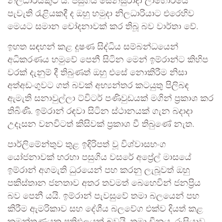
නිලධාරියකුට ය. පසුගිය සෙනසුරාදා ලාහෝරයේ
පැවැති රැළියකදී ද ඔහු හමුදා නිලධාරියාට එරෙහිව
මෙයට සමාන චෝදනාවක් කර තිබූ බව වාර්තා වේ.
ඉහත සඳහන් කළ දූෂණ සිද්ධිය සම්බන්ධයෙන්
අධිකරණය හමුවේ පෙනී සිටින මෙන් ඉම්රාන්ට කිහිප
වරක් දැනුම් දී තිබුණත් ඔහු එසේ නොකිරීම නිසා
අත්අඩංගුවට ගත් බවක් අභ්‍යන්තර කටයුතු පිලිබඳ
ඇමැති සනාවුල්ලා ට්විටර් පණිවුඩයක් මගින් ප්‍රකාශ කර
තිබිණි. ඉම්රාන් රඳවා සිටින ස්ථානයක් ගැන බදාදා
උදෑසන වනවිටත් කිසිවක් ප්‍රකාශ වී තිබුණේ නැත.
පාර්ලිමේන්තුව තුළ ඉදිරිපත් වූ විශ්වාසභංග
යෝජනාවක් හරහා පසුගිය වසරේ අප්‍රේල් මාසයේ
ඉම්රාන් අගමැති ධුරයෙන් පහ කරනු ලැබූවත් ඔහු
පකිස්තාන ජනතාව අතර තවමත් බෙහෙවින් ජනප්‍රිය
බව පෙනී යයි. ඉම්රාන් පැවසුවේ තමා බලයෙන් පහ
කිරීම ඇමරිකාව සහ දේශීය බලවේග එක්ව දියත් කළ
කුමන්ත්‍රණයක ප්‍රතිඵලයක් බවයි. තමා චීනය, රුසියාව