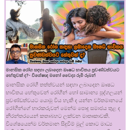
මානසික රෝග සඳහා ලබාදෙන ඖෂධ භාවිතය ප්‍රචණ්ඩත්වයට
හේතුවක් ද?- විශේෂඥ මනෝ වෛද්‍ය රූමි රූබන්
මානසික රෝගී තත්ත්වයන් සඳහා ලබාදෙන ඖෂධ
භාවිතය හේතුවෙන් රෝගීන් හෝ සාමාන්‍ය පුද්ගලයන්
ප්‍රචණ්ඩත්වයට යොමු විය හැකි ද යන්න වර්තමානයේ
රෝගීන්ගේ භාරකරුවන් මෙන්ම පොදු සමාජය තුළ ද
නිරන්තරයෙන් කතාබහට ලක්වන මාතෘකාවකි.
විශේෂයෙන්ම වර්තමාන සිදුවීම් මුල් කොට මාධ්‍ය