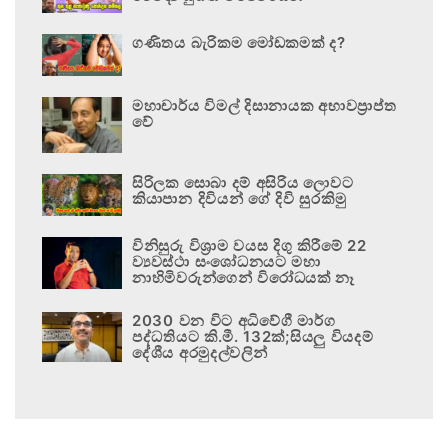
ගණිතය බැරිකම මෝඩකමක් ද?
මහාචාර්ය විමල් දිසානායක අභාවප්‍රාප්ත
වේ
සිරිලක සොබා දම් අසිරිය ලොවට
කියාපාන දිවියන් ගේ දිවි සුරකිමු
විනිසුරු විශ්‍රාම වයස දිගු කිරීමේ 22
ව්‍යවස්ථා සංශෝධනයට මහා
නාහිමිවරුන්ගෙන් විරෝධයක් නෑ
2030 වන විට අධිවේගී මාර්ග
පද්ධතියට කි.මී. 132ක්;සියලු වියදම්
දේශීය අරමුදල්වලින්