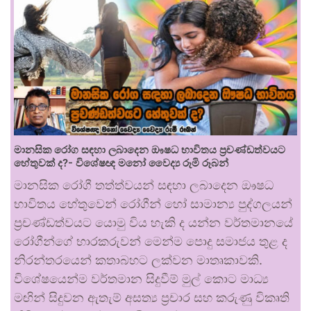
මානසික රෝග සඳහා ලබාදෙන ඖෂධ භාවිතය ප්‍රචණ්ඩත්වයට
හේතුවක් ද?- විශේෂඥ මනෝ වෛද්‍ය රූමි රූබන්
මානසික රෝගී තත්ත්වයන් සඳහා ලබාදෙන ඖෂධ
භාවිතය හේතුවෙන් රෝගීන් හෝ සාමාන්‍ය පුද්ගලයන්
ප්‍රචණ්ඩත්වයට යොමු විය හැකි ද යන්න වර්තමානයේ
රෝගීන්ගේ භාරකරුවන් මෙන්ම පොදු සමාජය තුළ ද
නිරන්තරයෙන් කතාබහට ලක්වන මාතෘකාවකි.
විශේෂයෙන්ම වර්තමාන සිදුවීම් මුල් කොට මාධ්‍ය
මඟින් සිදුවන ඇතැම් අසත්‍ය ප්‍රචාර සහ කරුණු විකෘති