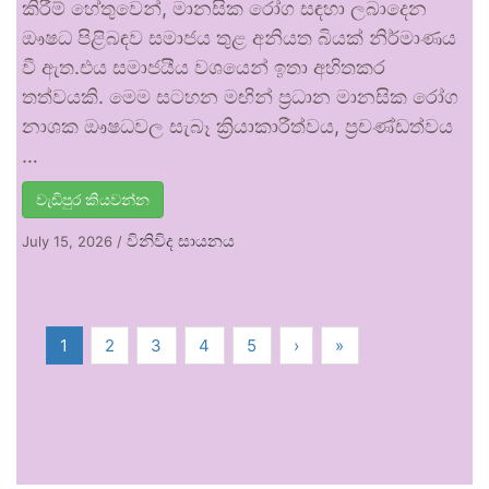
කිරීම් හේතුවෙන්, මානසික රෝග සඳහා ලබාදෙන
ඖෂධ පිළිබඳව සමාජය තුළ අනියත බියක් නිර්මාණය
වී ඇත.එය සමාජයීය වශයෙන් ඉතා අහිතකර
තත්වයකි. මෙම සටහන මඟින් ප්‍රධාන මානසික රෝග
නාශක ඖෂධවල සැබෑ ක්‍රියාකාරීත්වය, ප්‍රචණ්ඩත්වය
…
වැඩිපුර කියවන්න
විනිවිද සායනය
July 15, 2026
/
1
2
3
4
5
›
»