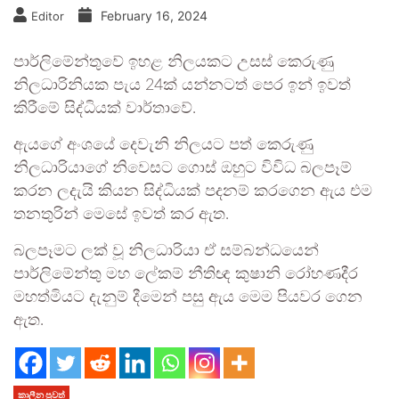
February 16, 2024
Editor
පාර්ලිමේන්තුවේ ඉහළ නිලයකට උසස් කෙරුණු
නිලධාරිනියක පැය 24ක් යන්නටත් පෙර ඉන් ඉවත්
කිරීමේ සිද්ධියක් වාර්තාවේ.
ඇයගේ අංශයේ දෙවැනි නිලයට පත් කෙරුණු
නිලධාරියාගේ නිවෙසට ගොස් ඔහුට විවිධ බලපෑම්
කරන ලදැයි කියන සිද්ධියක් පදනම් කරගෙන ඇය එම
තනතුරින් මෙසේ ඉවත් කර ඇත.
බලපෑමට ලක් වූ නිලධාරියා ඒ සම්බන්ධයෙන්
පාර්ලිමේන්තු මහ ලේකම් නීතිඥ කුෂානි රෝහණදීර
මහත්මියට දැනුම් දීමෙන් පසු ඇය මෙම පියවර ගෙන
ඇත.
කාලීන පුවත්