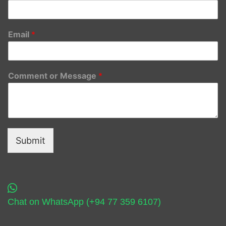
Email
*
Comment or Message
*
Submit
Chat on WhatsApp (+94 77 359 6107)