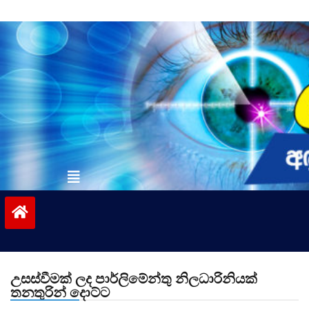
Skip
to
content
vinivida.lk
උසස්වීමක් ලද පාර්ලිමේන්තු නිලධාරිනියක්
තනතුරින් දොට්ට