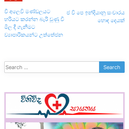
වී අලෙවි මණ්ඩලයට
ජ වි පෙ ඉන්දියානු සංචාරය
හරියට කරන්න බැරි වුණු වී
හොඳ දෙයක්
මිල දී ගැනීමට
ව්‍යාපාරිකයන්ට උත්තේජන