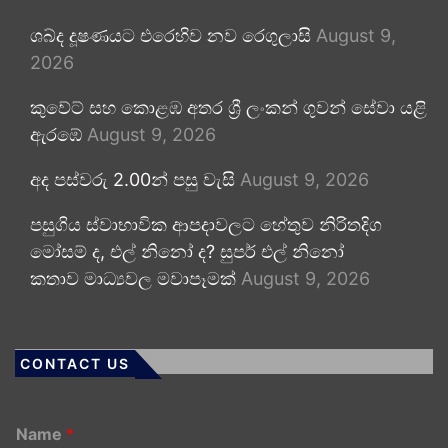
ශබ්ද දූෂණයට එරෙහිව නව රෙගුලාසි
August 9,
2026
කුවේට් සහ කොළඹ අතර ශ්‍රී ලංකන් ගුවන් සේවා යළි
ඇරඹේ
August 9, 2026
අද පස්වරු 2.00න් පසු වැසි
August 9, 2026
පසුගිය ස්වාභාවික ආපදාවලට හේතුව නිරිතදිග
මෝසම් ද, එල් නිනෝ ද? සුපර් එල් නිනෝ
කතාව මාධ්‍යවල මවාපෑමක්
August 9, 2026
CONTACT US
Name
*