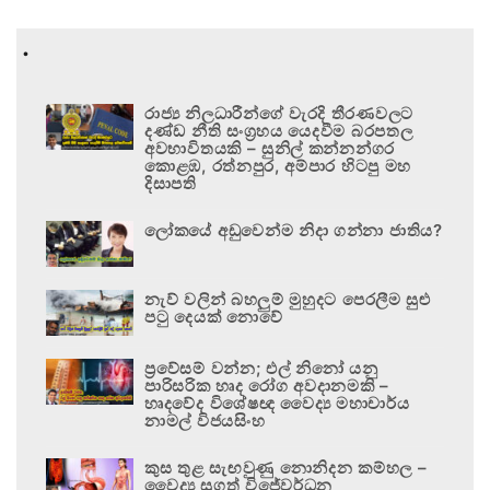
.
රාජ්‍ය නිලධාරීන්ගේ වැරදි තීරණවලට
දණ්ඩ නීති සංග්‍රහය යෙදවීම බරපතල
අවභාවිතයකි – සුනිල් කන්නන්ගර
කොළඹ, රත්නපුර, අම්පාර හිටපු මහ
දිසාපති
ලෝකයේ අඩුවෙන්ම නිදා ගන්නා ජාතිය?
නැව් වලින් බහලුම් මුහුදට පෙරලීම සුළු
පටු දෙයක් නොවේ
ප්‍රවේසම් වන්න; එල් නිනෝ යනු
පාරිසරික හෘද රෝග අවදානමකි –
හෘදවේද විශේෂඥ වෛද්‍ය මහාචාර්ය
නාමල් විජයසිංහ
කුස තුළ සැඟවුණු නොනිදන කම්හල –
වෛද්‍ය සුගත් විජේවර්ධන