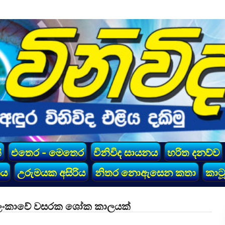
්
එතෙර - මෙතෙර
විනිවිද සායනය
හරිත දනව්ව
කය
උරුමයක අසිරිය
නිතර නොඇසෙන කතා
කාටූ
රී ලංකාවේ වසරක ශෝක කාලයක්