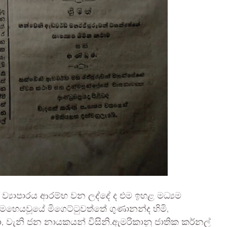
රුද ව්‍යාපාරය ආරම්භ වන ලද්දේ ද එම ඉහළ මධ්‍යම
මෙහෙයවූයේ මිගෙට්ටුවත්තේ ගුණානන්ද හිමි,
, වැනි ජන නායකයන් විසිනි.ඇමරිකානු ජාතික කර්නල්