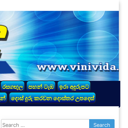
රසගඟුල
පහන් ටැඹ
ඉරා අදුරුපට
න්
දොස් දුරු කරවන දොස්තර උපදෙස්