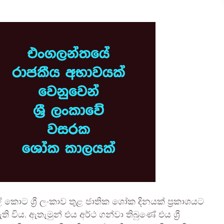
ල් කොට ශ්‍රී ලංකාව තුළ ජාතික ශෝක දිනයක් ප්‍රකාශයට
ි විය. ඇතැමුන් එය අර්ථ ගන්වා තිබුණේ එය ශ්‍රී