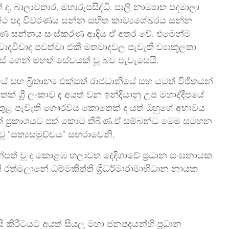
ද, බාලාවතාර, මහාරූපසිද්ධි, පාලි නාම්‍යාත පදමාලා
 ග්‍රන්ථ පද විවරණය සන්න සහිත කාව්‍යශේඛරය සන්න
ුරාණ සන්නය සංස්කරණ ආදිය ඒ අතර වේ. එමෙන්ම
ධ වාදවිවාද පවත්වා එකී මතවාදවල පැවැති ව්‍යාකූලතා
ේ ගෙන් මහත් සේවයක් වූ බව පැවැසෙයි.
ේ සහ බ්‍රිතාන්‍ය එක්සත් රාජධානියේ සහ යටත් විජිතයන්
ෙක් ශ්‍රී ලංකාව ද අයත් වන ඉන්දියානු උප මහාද්දීපයේ
යන් තුළ පැවැති ගෞරවය කොතෙක් ද යත් ඔහුගේ අභාවය
ක් ප්‍රකාශයට පත් කොට තිබිණ.ඒ සම්බන්ධ මෙම සටහන
වූ “සත්‍යසමුච්චය” සඟරාවෙනි.
ැන්පත් වූ ද කොළඹ හලාවත දෙදිශාවේ ප්‍රධාන සංඝනායක
ි රත්මලානේ ධම්මකිත්ති ශ්‍රීධර්මාරාමාභිධාන නායක
සි කිරීටයට අයත් සියලු මහා ජනපදයන්හි ප්‍රධාන