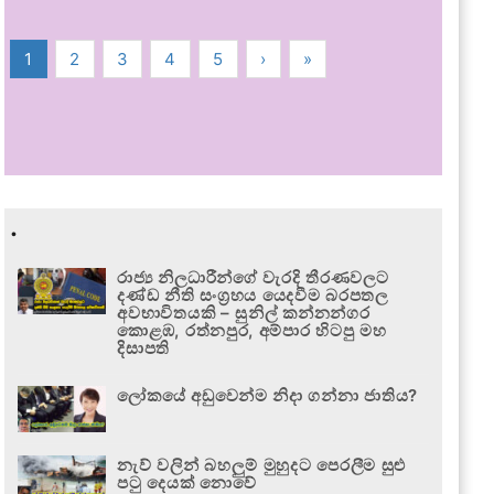
1
2
3
4
5
›
»
.
රාජ්‍ය නිලධාරීන්ගේ වැරදි තීරණවලට
දණ්ඩ නීති සංග්‍රහය යෙදවීම බරපතල
අවභාවිතයකි – සුනිල් කන්නන්ගර
කොළඹ, රත්නපුර, අම්පාර හිටපු මහ
දිසාපති
ලෝකයේ අඩුවෙන්ම නිදා ගන්නා ජාතිය?
නැව් වලින් බහලුම් මුහුදට පෙරලීම සුළු
පටු දෙයක් නොවේ