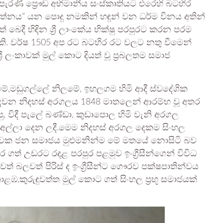
රණි ප්‍රෞඩ අභිමානීය සංස්කෘතියට එරෙහි බටහිර
 රත්නය” යන පොදු නමකින් හඳුන් වන ධර්ම විනය අතින්
 බෙදී හිඳින ශ්‍රී ලාංකේය භික්ෂු පරපුරට කරන පරම
කි. වර්ෂ 1505 අප රට බටහිර රට වලට නතු වීමෙන්
ී ලංකාවක් මුල් කොට දියත් වූ ප්‍රබලතම සමාජ
ඩුගල්ලේ නිලමේ, ඉහලගම හිමි ආදී ස්වදේශික
 දෙවන නිදහස් අරගලය 1848 මාතලෙන් ආරම්භ වූ අතර
, විදී පැලේ බණ්ඩා, කුඩාපොල හිමි වැනි අරගල
න්ට අල්ලා දෙන ලදී.මෙම නිදහස් අරගල දෙකම සිංහල
එවක ජන සමාජය මුළුමනින්ම මේ මතයේ නොසිටි බව
 ගත් උඩරට රදළ පරපුර පළමුව ඉංග්‍රීසීන්ගෙන් විවිධ
 බලවත් පිරිස් ද ඉංග්‍රීසීන්ට ගෞරව පක්ෂපාතින්වය
ළඹ,කුරුඳුවත්ත මුල් කොට ගත් සිංහල ප්‍රභූ සමාජයක්