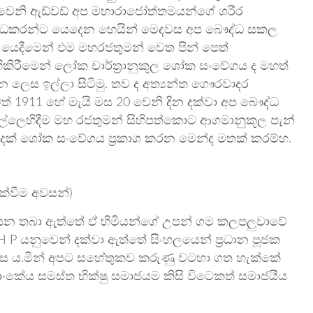
 සත්වෙනි ඇඩ්වඩ් අප මහාරාජෝත්තමයන්ගේ ශරීර
න සිද්ධකරන්ට යෙදෙන හෙයින් මෙදවස අප බෞද්ධ සකල
ා වල යෙදීමෙන් එම මහරජතුමන් වෙත පින් පෙත්
කිරීමෙන් ලෝක චාර්ත්‍රානුකූල ශෝක සංවේගය ද මහත්
කරන ලෙස ඉල්ලා සිටිමු. තව ද අත්‍යන්‍ත ගෞරවාදර
වත් 1911 හේ මැයි මස 20 වෙනි දින දක්වා අප බෞද්ධ
ල්ලෙහිදීම මහ රජතුමන් සිහිපත්කොට ආගමානුකූල පැන්
රුද්දක් ශෝක සංවේගය ප්‍රකාශ කරන මෙන්ද මතක් කරම්හ.
ක්වීම අවසන්)
අත්සන තබා ඇත්තේ ඒ හිමියන්ගේ උපන් ගම කලපලුවාවේ
 P යනුවෙන් දක්වා ඇත්තේ සිංහලයෙන් ප්‍රධාන පූජක
ිස ය.මින් අපට සහේතුකව කරුණු වටහා ගත හැක්කේ
ලාංකේය සමස්ත භික්ෂු සමාජයම කිසි විටෙකත් සමාජයීය