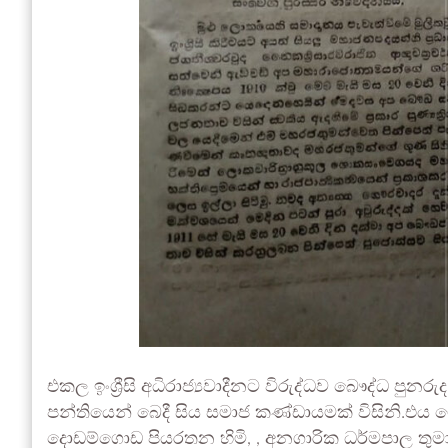
එකල ඉංශ්‍රීසි අධිරාජ්‍යවාදීනට විරුද්ධව බෞද්ධ පුන
පන්තියෙන් බෙදී සිය සමාජ කණ්ඩායමක් විසිනි.එය 
දොඩම්ගොඩ පියරතන හිමි, , අනගාරික ධර්මපාල තුමා