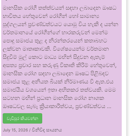
මානසික රෝගී තත්ත්වයන් සඳහා ලබාදෙන ඖෂධ
භාවිතය හේතුවෙන් රෝගීන් හෝ සාමාන්‍ය
පුද්ගලයන් ප්‍රචණ්ඩත්වයට යොමු විය හැකි ද යන්න
වර්තමානයේ රෝගීන්ගේ භාරකරුවන් මෙන්ම
පොදු සමාජය තුළ ද නිරන්තරයෙන් කතාබහට
ලක්වන මාතෘකාවකි. විශේෂයෙන්ම වර්තමාන
සිදුවීම් මුල් කොට මාධ්‍ය මඟින් සිදුවන ඇතැම්
අසත්‍ය ප්‍රචාර සහ කරුණු විකෘති කිරීම් හේතුවෙන්,
මානසික රෝග සඳහා ලබාදෙන ඖෂධ පිළිබඳව
සමාජය තුළ අනියත බියක් නිර්මාණය වී ඇත.එය
සමාජයීය වශයෙන් ඉතා අහිතකර තත්වයකි. මෙම
සටහන මඟින් ප්‍රධාන මානසික රෝග නාශක
ඖෂධවල සැබෑ ක්‍රියාකාරීත්වය, ප්‍රචණ්ඩත්වය …
වැඩිපුර කියවන්න
විනිවිද සායනය
July 15, 2026
/