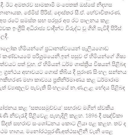
 ලදී. ඊට අමතරව සාමකාමී මංපෙතක් ඔස්සේ නිදහස
ායක, ජේමිස් පීරිස්, දොස්තර සී.ඒ. හේවාවිතාරණ,
ක අප රටේ සමස්ත සඟ පරපුර අප රට පාලනය කළ
ග්‍රීසි අධිරාජ්‍ය වාදීන්ට විරුද්ධ වූ ගිහි පැවිදි පිරිස්
ලදී.
ාලෝක හිමියන්ගේ ප්‍රධානත්වයෙන් පෑලියගොඩ
ණ්ඩායමේ පරිශ්‍රමයෙනි.ඉන් පසුව ඒ හිමියන්ගේ ශිෂ්‍ය
යට පත් වූහ. ඒ හිමියන් ධර්ම ශාස්ත්‍රීය විෂයන් පිළිබඳ
ග්‍රන්ථය අභාවයට ගොස් තිබිය දී පුරාණ සිංහල සන්නය
නකීහරණ මහා කාව්‍යය ප්‍රතිනිර්මාණය කළ ධර්මාරාම
් ව්‍යාකූලව පැවැති සිංහලයේ න,ණ,ල,ළ භේදය පිළිබඳ
යෝජනය කළ “සත්‍යසමුච්චය’ සඟරාව මගින් ස්වකීය
ි නිවැරැදි පිළිවෙළ පැහැදිලි කළහ. 1896 දී පඤ්චිකා
 දී සිදත් සඟරාව සංශෝධනය කොට ලියා පළ කළහ. තව ද
 ප්‍රථම භාගය, මනෝරථපූරණී,අත්ථසාලිනී වැනි පෙළ