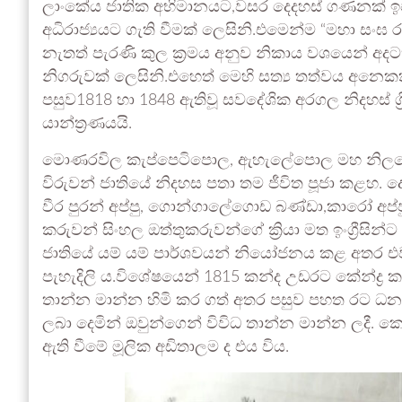
ලාංකේය ජාතික අභිමානයට,වසර දෙදහස් ගණනක් ඉපැ
අධිරාජ්‍යයට ගැති වීමක් ලෙසිනි.එමෙන්ම “මහා සංඝ
නැතත් පැරණි කුල ක්‍රමය අනුව නිකාය වශයෙන් අදටත්
නිගරුවක් ලෙසිනි.එහෙත් මෙහි සත්‍ය තත්වය අනෙක
පසුව1818 හා 1848 ඇතිවූ සවදේශික අරගල නිදහස් ශ්‍ර
යාන්ත්‍රණයයි.
මොණරවිල කැප්පෙටිපොල, ඇහැලේපොල මහ නිලමේ,ම
විරුවන් ජාතියේ නිදහස පතා තම ජීවිත පූජා කළහ.
වීර පුරන් අප්පු, ගොන්ගාලේගොඩ බණ්ඩා,කාරෝ අප්පු
කරුවන් සිංහල ඔත්තුකරුවන්ගේ ක්‍රියා මත ඉංග්‍රීසි
ජාතියේ යම් යම් පාර්ශවයන් නියෝජනය කළ අතර 
පැහැදිලි ය.විශේෂයෙන් 1815 කන්ද උඩරට කේන්ද්‍ර කර
තාන්න මාන්න හිමි කර ගත් අතර පසුව පහත රට ධනවත්
ලබා දෙමින් ඔවුන්ගෙන් විවිධ තාන්න මාන්න ලදී. කො
ඇති වීමේ මූලික අඩිතාලම ද එය විය.