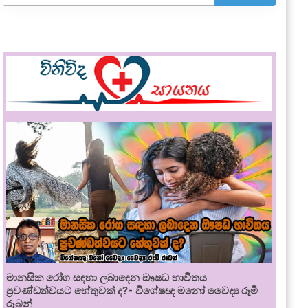
මානසික රෝග සඳහා ලබාදෙන ඖෂධ භාවිතය
ප්‍රචණ්ඩත්වයට හේතුවක් ද?- විශේෂඥ මනෝ වෛද්‍ය රූමි
රූබන්