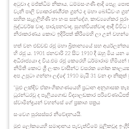
අටුවා ද මජ්ක්‍ධිම නිකාය, ධම්මසංගණී ආදි පෙළ පොත් 
වැනි පාලි ව්‍යාකරණශි‍්‍රත ග්‍රන්ථ ද මහා බෝධිවංශ
සහිත සැළලිහිණි හා හංස සන්දේශ, කාව්‍යශේකර ප
බුද්ධවර්ෂ වාද, පාරුපනවාද, සුගත්වියත්වාද ආදී විවි
නිරාකරණය කොට ඉදිරිපත් කිරීමෙහි ලා උන් වහන්ස
හත් වන එඩ්වඩ් රජු මහා බ්‍රිතාන්‍යයේ සහ අයර්ලන්තය
හි රජු ය. 1901 ජනවාරි 22 සිට 1910 දී ඔහු මිය යන ත
අධිරාජ්‍යයා ද විය.එම රජු කෙරෙහි ධර්මාරාම හිමි
නිමිති කොට ශ්‍රී ලංකා වාසීන්ට වසරක ශෝක කාලය
අප උපුටා ගන්නා ලද්දේ 1910 මැයි 31 වන දා නිකුත් 
“මුළු ලක්දිව ඒකාංගිකගණයෙහි ප්‍රධාන අනුශාසක ත
ධූරන්‍ධරවූ ද පෑලියගොඩ විද්‍යාලඬකාර පරිවේණාධිපත
ස්වාමීන්ද්‍රයන් වහන්සේ ගේ ප්‍රකාශ පත්‍රය
සංවෙග පුරසස්සර නිවේදනයයි.
මුළු ලෝකයෙහි සමාදානය පැවැත්වීමේ මූලිකවූද ඉංග්‍රී