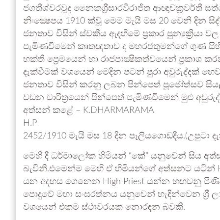
ජගතීශ්වරවූද නෛකශ්‍රීසාරවිරාජිත ආඥාචක්‍රවර්තී
නිඃක්‍ෂෙපය 1910 ක්වූ මෙම මැයි මස 20 වෙනි දි
ජනතාව විසින් ස්වකීය ඇදහීමේ ප්‍රකාර පුන්‍යක්‍රිය
පැමිණවීමෙන් කෘතඥතාව ද මහරජතුමන්ගේ ගුණ සිහි
භක්ති ප්‍රෙමයෙන් හා රාජපාක්‍ෂිකත්‍වයෙන් ප්‍රකාශ 
දැක්වීමක් වශයෙන් මෙදින පටන් පුරා අවුරුද්දක් හෙ
ජනතාව විසින් කරනු ලබන පින්පෙත් පූජෝත්සව සිය
වඩන චාරිත්‍රයෙන් පින්පෙත් පැමිණවීමෙන් මුළු අවු
අත්සන් කළේ – K.DHARMARAMA
H.P
2452/1910 මැයි මස 18 දින පෑලියගොඩදීය.(උපුටා දැ
මෙහි දී ධර්මාලෝක හිමියන් “කේ” යනුවෙන් සිය 
බැවිනි.එමෙන්ම මෙහි ඒ හිමියන්ගේ අත්සනට යටින් H
යන අදහස ගෙනෙන High Priest යන්න හඟවනු පිණ
පොදුවේ මහා සංඝරත්නය යනුවෙන් හැඳින්වෙන ශ්‍රී 
වශයෙන් එකම ස්ථාවරයක නොරඳන බවකි.