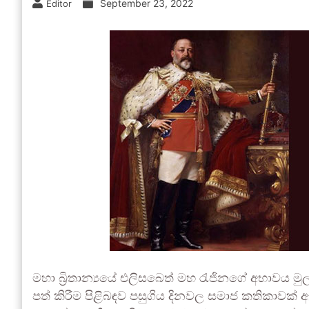
September 23, 2022
Editor
මහා බ්‍රිතා‍න්‍යයේ එලිසබෙත් මහ රැජිනගේ අභාවය මු
පත් කිරීම පිළිබඳව පසුගිය දිනවල සමාජ කතිකාවක් ඇත