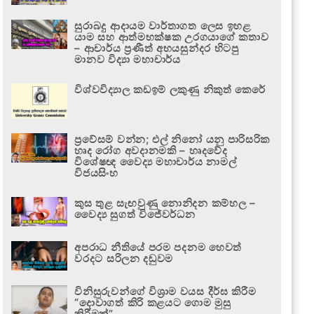
සුරාබදු ආදායම වාර්තාගත ලෙස ඉහළ
යාම සහ ආත්මභක්ෂක උරගයාගේ කතාව
– ආචාර්ය ප්‍රණීත් අභයසුන්දර හිටපු
මානව විද්‍යා මහාචාර්ය
විශ්වවිද්‍යාල කඩඉම් ලකුණු නිකුත් කෙරේ
ප්‍රවේසම් වන්න; එල් නිනෝ යනු පාරිසරික
හෘද රෝග අවදානමකි – හෘදවේද
විශේෂඥ වෛද්‍ය මහාචාර්ය නාමල්
විජයසිංහ
කුස තුළ සැඟවුණු නොනිදන කම්හල –
වෛද්‍ය සුගත් විජේවර්ධන
අපරාධ නීතියේ පරම පදනම හෙවත්
වරදට සරිලන දඬුවම
විනිසුරුවන්ගේ විශ්‍රාම වයස දීර්ඝ කිරීම
“දොවාගත් කිරි කළයට ගොම මුසු
කිරීමක්”