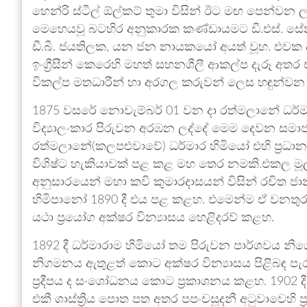
හෙන්රි ස්ටීල් ඕල්කට් තුමා විසින් ඊට මඟ පෙන්වන
මෙහෙයවූ බටහිර අනුකාරක කණ්ඩායමට ඩී.එස්. සේනාන
ඩී.බී. ජයතිලක, යන ජන නායකයෝ අයත් වූහ. එව
ඉංග්‍රීසීන් කෙරෙහි මහත් සහනශීලී ආකල්ප දැරූ අතර එවක ඉං
විකල්ප මතධාරීන් හා අරගල කරුවන් ලෙස හඳුන්වන 
1875 වසරේ නොවැම්බර් 01 වන දා රත්මලානේ ධර්ම
විද්‍යාලංකාර පිරුවන අරඹන ලද්දේ මෙම දෙවන සමාජ ක
රත්මලානේ(කලපළුවාවේ) ධර්මාර හිමියෝ එහි ප්‍රධානත්ව
විශිෂ්ට හැකියාවක් පළ කළ මහ තෙර නමකි.එකල මූල 
අනුසාරයෙන් මහා කවි කුමාරදාසයන් විසින් රචිත ජා
හිමිපානෝ 1890 දී එය පළ කළහ. එමෙන්ම ඒ වනතුරුත
යථා ප්‍රයෝග අක්ෂර වින්‍යාසය හෙළිදරව් කළහ.
1892 දී ධර්මාරාම හිමියෝ තම පිරුවන පාර්ශවය නි
නිගමනය ඇතුළත් කොට අක්ෂර වින්‍යාසය පිළිබඳ පැරැණ
ප්‍රදීපය ද සංශෝධනය කොට ප්‍රකාශනය කළහ. 1902
එකී ශාස්ත්‍රීය පොත පත අතර පපංචසූදනී අටුවාවෙහි