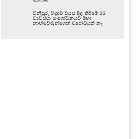
විනිසුරු විශ්‍රාම වයස දිගු කිරීමේ 22
ව්‍යවස්ථා සංශෝධනයට මහා
නාහිමිවරුන්ගෙන් විරෝධයක් නෑ