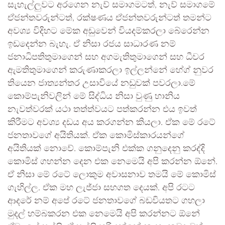
සැහැල්ලුවට අරගෙන නැව් සමාගමටත්, නැව් සමාගමේ
ඒජන්තවරුන්ටත්, රක්ෂණය ඒජන්තවරුන්ටත් තමන්ට
අවශ්‍ය විදිහට මේක අඩුවෙන් වියදම්කරලා බේරෙන්න
ඉඩදෙන්න බැහැ. ඒ නිසා රජය සාධාරණ නම්
ජනාධිපතිතුමාගෙන් සහ අගමැතිතුමාගෙන් සහ ධීවර
ඇමතිතුමාගෙන් කරුණාකරලා ඉල්ලන්නේ හේග් නුවර
තියෙන ජාත්‍යන්තර උසාවියේ නඩුවක් පවරලා.මේ
කොම්පැනිවලින් මේ සිද්ධිය නිසා වුණු හානිය
නැවත්වරක් යථා තත්ත්වයට පත්කරන්න එය ඉවත්
කිරීමට අවශ්‍ය දඩය අය කරගන්න කියලා. ඒක මේ රටේ
ජනතාවගේ අයිතියක්. ඒක කොමිස්කාරයන්ගේ
අයිතියක් නොවේ. කොම්පැනි එක්ක ගනුදෙනු කරද්දි
කොමිස් ගහන්න දෙන එක නෙමෙයි අපි කරන්න ඕනේ.
ඒ නිසා මේ රටේ ලොකුම අවාසනාව තමයි මේ කොමිස්
ගැහිල්ල. ඒක මහ ලැජ්ජා සහගත දෙයක්. අපි රටට
ආදරේ නම් අපේ රටේ ජනතාවගේ බඩවියතට ගහලා
මුදල් හම්බකරන එක නෙමෙයි අපි කරන්නට ඕනේ