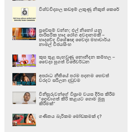
විශ්වවිද්‍යාල කඩඉම් ලකුණු නිකුත් කෙරේ
ප්‍රවේසම් වන්න; එල් නිනෝ යනු
පාරිසරික හෘද රෝග අවදානමකි –
හෘදවේද විශේෂඥ වෛද්‍ය මහාචාර්ය
නාමල් විජයසිංහ
කුස තුළ සැඟවුණු නොනිදන කම්හල –
වෛද්‍ය සුගත් විජේවර්ධන
අපරාධ නීතියේ පරම පදනම හෙවත්
වරදට සරිලන දඬුවම
විනිසුරුවන්ගේ විශ්‍රාම වයස දීර්ඝ කිරීම
“දොවාගත් කිරි කළයට ගොම මුසු
කිරීමක්”
ගණිතය බැරිකම මෝඩකමක් ද?