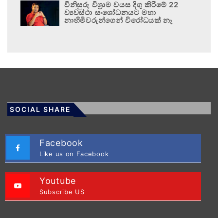
විනිසුරු විශ්‍රාම වයස දිගු කිරීමේ 22
ව්‍යවස්ථා සංශෝධනයට මහා
නාහිමිවරුන්ගෙන් විරෝධයක් නෑ
SOCIAL SHARE
Facebook
Like us on Facebook
Youtube
Subscribe US