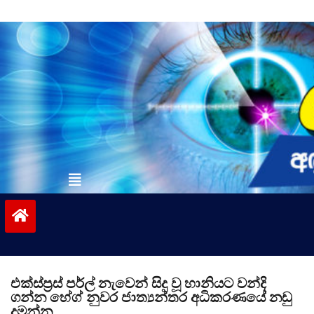
Skip
to
content
vinivida.lk
එක්ස්ප්‍රස් පර්ල් නැවෙන් සිදු වූ හානියට වන්දි
ගන්න හේග් නුවර ජාත්‍යන්තර අධිකරණයේ නඩු
දමන්න