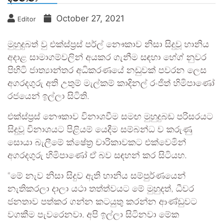
October 27, 2021
Editor
මුහුදුබත් වු එක්ස්ප්‍රස් පර්ල් නෞකාව නිසා සිදුවූ හානිය
අදාළ සාමාගම්වලින් අයකර ගැනීම සඳහා හේග් නුවර
පිහිටි ජාත්‍යාන්තර අධිකරණයේ නඩුවක් පවරන ලෙස
අගරදගුරු අති උතුම් මැල්කම් කාදිනල් රංජිත් හිමිපාණෝ
රජයෙන් ඉල්ලා සිටිති.
එක්ස්ප්‍රස් නෞකාව විනාශවීම සමඟ මුහුදුබඩ පරිසරයට
සිදුවූ විනාශයට පිළියම් යෙදීම සම්බන්ධ ව කරුණු
සොයා බැලීමේ ක්ෂේත්‍ර චාරිකාවකට එක්වෙමින්
අගරදගුරු හිමිපාණෝ ඒ බව සඳහන් කර සිටියහ.
“මේ නැව නිසා සිදුව ඇති හානිය සම්පුර්ණයෙන්
නැතිකරලා දාලා යථා තත්ත්වයට මේ මුහුදත්, ධීවර
ජනතාව පත්කර ගන්න කටයුතු කරන්න ආණ්ඩුවට
වගකීම පැවරෙනවා. අපි ඉල්ලා සිටිනවා මේක