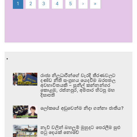
1
2
3
4
5
›
»
.
රාජ්‍ය නිලධාරීන්ගේ වැරදි තීරණවලට
දණ්ඩ නීති සංග්‍රහය යෙදවීම බරපතල
අවභාවිතයකි – සුනිල් කන්නන්ගර
කොළඹ, රත්නපුර, අම්පාර හිටපු මහ
දිසාපති
ලෝකයේ අඩුවෙන්ම නිදා ගන්නා ජාතිය?
නැව් වලින් බහලුම් මුහුදට පෙරලීම සුළු
පටු දෙයක් නොවේ