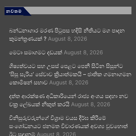
නවතම
බන්ධනාගාර මරණ පිටුපස හදිසි නීතියට මග පාදන
කුමන්ත්‍රණයක් ?
August 8, 2026
මෙටා සමාගමට දඩයක්
August 8, 2026
ශිෂ්‍යත්වයට සහ උසස් පෙළට පෙනී සිටින සිසුන්ට
‘සිසු සැරිය’ සේවාව ක්‍රියාත්මකයි – ජාතික ගමනාගමන
කොමිෂන් සභාව
August 8, 2026
දත්ත ආරක්ෂණ අධිකාරියෙන් රාජ්‍ය අංශය සඳහා නව
චක්‍ර ලේඛයක් නිකුත් කරයි
August 8, 2026
විනිසුරුවරුන්ගේ විශ්‍රාම වයස දීර්ඝ කිරීමේ
සංශෝධනයට ජනමත විචාරණයක් අවශ්‍ය වුවහොත්
ඊට සූදානම්
August 8, 2026