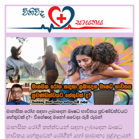
මානසික රෝග සඳහා ලබාදෙන ඖෂධ භාවිතය ප්‍රචණ්ඩත්වයට
හේතුවක් ද?- විශේෂඥ මනෝ වෛද්‍ය රූමි රූබන්
මානසික රෝගී තත්ත්වයන් සඳහා ලබාදෙන ඖෂධ
භාවිතය හේතුවෙන් රෝගීන් හෝ සාමාන්‍ය පුද්ගලයන්