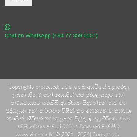
Chat on WhatsApp (+94 77 359 6107)
Copyrights protected: මෙම වෙබ් අඩවියේ පළකරනු
ලබන කිනම් හෝ දෙයකින් යම් පුද්ගලයකුට හෝ
පාර්ශවයකට යම්කිසි අගතියක් සිදුවන්නේ නම් එම
පුද්ගලයා හෝ පාර්ශවය විසින් තම අනන්‍යතාව තහවුරු
කරමින් ඉදිරිපත් කරනු ලබන පිළිතුරු පළකිරීමට මෙම
වෙබ් අඩවිය ආචාර ධර්මීය වශයෙන් බැඳී සිටී.
'www.vinivida.lk' © 2021- 2024| Contact Us -