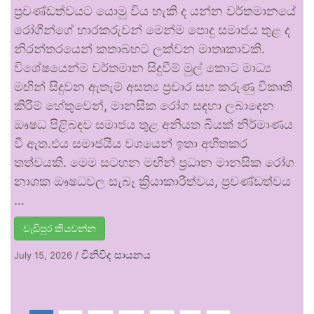
ප්‍රචණ්ඩත්වයට යොමු විය හැකි ද යන්න වර්තමානයේ
රෝගීන්ගේ භාරකරුවන් මෙන්ම පොදු සමාජය තුළ ද
නිරන්තරයෙන් කතාබහට ලක්වන මාතෘකාවකි.
විශේෂයෙන්ම වර්තමාන සිදුවීම් මුල් කොට මාධ්‍ය
මඟින් සිදුවන ඇතැම් අසත්‍ය ප්‍රචාර සහ කරුණු විකෘති
කිරීම් හේතුවෙන්, මානසික රෝග සඳහා ලබාදෙන
ඖෂධ පිළිබඳව සමාජය තුළ අනියත බියක් නිර්මාණය
වී ඇත.එය සමාජයීය වශයෙන් ඉතා අහිතකර
තත්වයකි. මෙම සටහන මඟින් ප්‍රධාන මානසික රෝග
නාශක ඖෂධවල සැබෑ ක්‍රියාකාරීත්වය, ප්‍රචණ්ඩත්වය
…
වැඩිපුර කියවන්න
විනිවිද සායනය
July 15, 2026
/