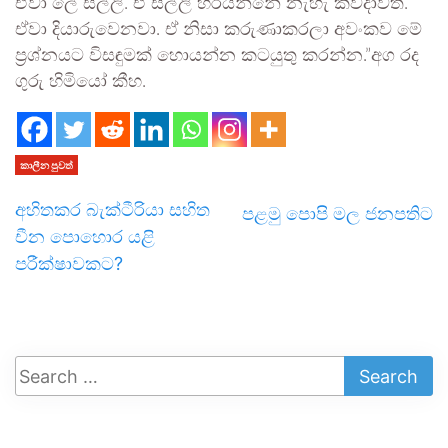
ඒවා ලේ සල්ලි. ඒ සල්ලි හරියන්නේ නැහැ කවදාවත්.
ඒවා දියාරුවෙනවා. ඒ නිසා කරුණාකරලා අවංකව මේ
ප්‍රශ්නයට විසඳුමක් හොයන්න කටයුතු කරන්න.”අග රද
ගුරු හිමියෝ කීහ.
කාලීන පුවත්
අහිතකර බැක්ටීරියා සහිත
පළමු පොපි මල ජනපතිට
චීන පොහොර යළි
පරීක්ෂාවකට?