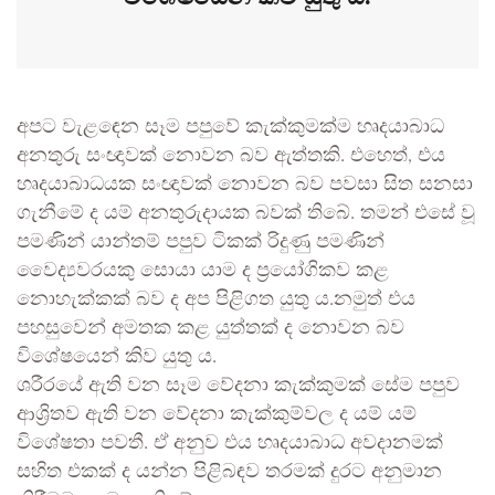
අපට වැළඳෙන සෑම පපුවේ කැක්කුමක්ම හෘදයාබාධ
අනතුරු සංඥාවක් නොවන බව ඇත්තකි. එහෙත්, එය
හෘදයාබාධයක සංඥාවක් නොවන බව පවසා සිත සනසා
ගැනීමේ ද යම් අනතුරුදායක බවක් තිබේ. තමන් එසේ වූ
පමණින් යාන්තම් පපුව ටිකක් රිදුණු පමණින්
වෛද්‍යවරයකු සොයා යාම ද ප්‍රයෝගිකව කළ
නොහැක්කක් බව ද අප පිළිගත යුතු ය.නමුත් එය
පහසුවෙන් අමතක කළ යුත්තක් ද නොවන බව
විශේෂයෙන් කිව යුතු ය.
ශරීරයේ ඇති වන සෑම වේදනා කැක්කුමක් සේම පපුව
ආශ්‍රිතව ඇති වන වේදනා කැක්කුම්වල ද යම් යම්
විශේෂතා පවතී. ඒ අනුව එය හෘදයාබාධ අවදානමක්
සහිත එකක් ද යන්න පිළිබඳව තරමක් දුරට අනුමාන