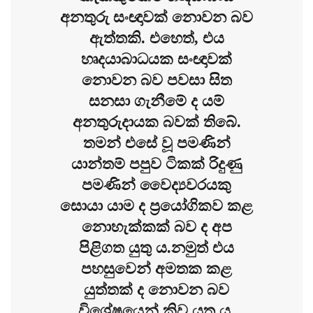
අනතුරු සංඥාවක් නොවන බව
ඇත්තකි. එහෙත්, එය
හෘදයාබාධයක සංඥාවක්
නොවන බව පවසා සිත
සනසා ගැනීමේ ද යම්
අනතුරුදායක බවක් තිබේ.
තමන් එසේ වූ පමණින්
යාන්තම් පපුව ටිකක් රිදුණු
පමණින් වෛද්‍යවරයකු
සොයා යාම ද ප්‍රයෝගිකව කළ
නොහැක්කක් බව ද අප
පිළිගත යුතු ය.නමුත් එය
පහසුවෙන් අමතක කළ
යුත්තක් ද නොවන බව
විශේෂයෙන් කිව යුතු ය.