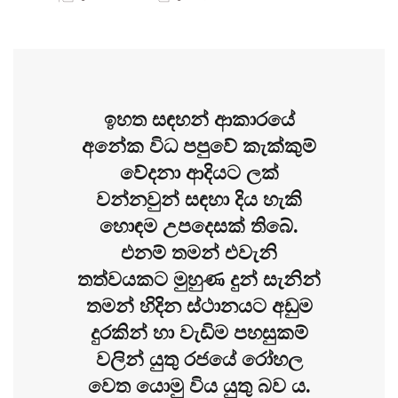
ඉහත සඳහන් ආකාරයේ
අනේක විධ පපුවේ කැක්කුම්
වේදනා ආදියට ලක්
වන්නවුන් සඳහා දිය හැකි
හොඳම උපදෙසක් තිබේ.
එනම් තමන් එවැනි
තත්වයකට මුහුණ දුන් සැනින්
තමන් හිදින ස්ථානයට අඩුම
දුරකින් හා වැඩිම පහසුකම්
වලින් යුතු රජයේ රෝහල
වෙත යොමු විය යුතු බව ය.