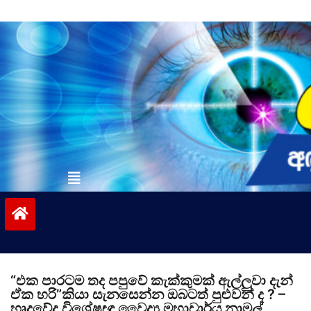
Skip
to
content
vinivida.lk
“එක පාරටම තද පපුවේ කැක්කුමක් ඇල්ලුවා දැන්
ඒක හරි”කියා සැනසෙන්න ඔබටත් පුළුවන් ද ? –
හෘදවේද විශේෂඥ වෛද්‍ය මහාචාර්ය නාමල්