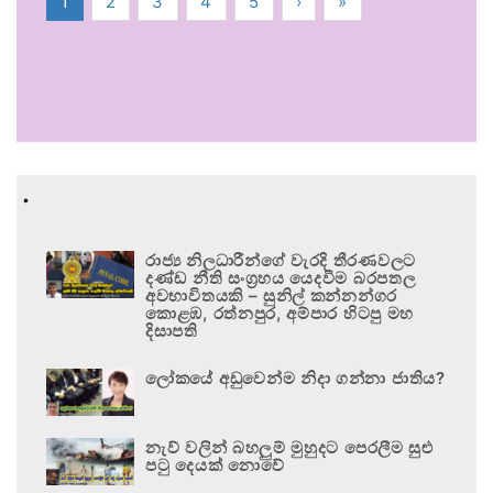
1
2
3
4
5
›
»
.
රාජ්‍ය නිලධාරීන්ගේ වැරදි තීරණවලට
දණ්ඩ නීති සංග්‍රහය යෙදවීම බරපතල
අවභාවිතයකි – සුනිල් කන්නන්ගර
කොළඹ, රත්නපුර, අම්පාර හිටපු මහ
දිසාපති
ලෝකයේ අඩුවෙන්ම නිදා ගන්නා ජාතිය?
නැව් වලින් බහලුම් මුහුදට පෙරලීම සුළු
පටු දෙයක් නොවේ