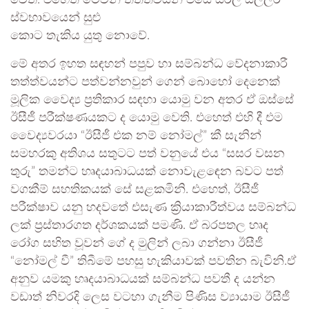
වෙති. එහෙත් මෙවන් තත්ත්වයන් එසේ සරල සිල්ලර
ස්වභාවයෙන් සුළු
කොට තැකිය යුතු නොවේ.
මේ අතර ඉහත සඳහන් පපුව හා සම්බන්ධ වේදනාකාරී
තත්ත්වයන්ට පත්වන්නවුන් ගෙන් බොහෝ දෙනෙක්
මූලික වෛද්‍ය ප්‍රතිකාර සඳහා යොමු වන අතර ඒ ඔස්සේ
ඊසීජී පරීක්ෂණයකට ද යොමු වෙති. එහෙත් එහි දී එම
වෛද්‍යවරයා “ඊසීජී එක නම් නෝමල්” කී සැනින්
සමහරකු අතිශය සතුටට පත් වනුයේ එය “සසර වසන
තුරු” තමන්ට හෘදයාබාධයක් නොවැළඳෙන බවට පත්
වගකීම් සහතිකයක් සේ සළකමිනි. එහෙත්, ඊසීජී
පරීක්ෂාව යනු හදවතේ එසැණ ක්‍රියාකාරීත්වය සම්බන්ධ
ලක් ප්‍රස්තාරගත දර්ශකයක් පමණි. ඒ බරපතල හෘද
රෝග සහිත වූවන් ගේ ද මුලින් ලබා ගන්නා ඊසීජී
“නෝමල් වී” තිබීමේ පහසු හැකියාවක් පවතින බැවිනි.ඒ
අනුව යමකු හෘදයාබාධයක් සම්බන්ධ පවතී ද යන්න
වඩාත් නිවරදි ලෙස වටහා ගැනීම පිණිස ව්‍යායාම ඊසීජී