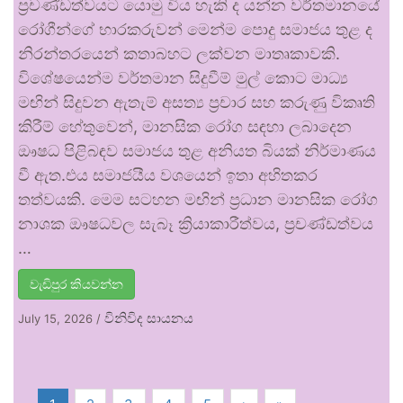
ප්‍රචණ්ඩත්වයට යොමු විය හැකි ද යන්න වර්තමානයේ
රෝගීන්ගේ භාරකරුවන් මෙන්ම පොදු සමාජය තුළ ද
නිරන්තරයෙන් කතාබහට ලක්වන මාතෘකාවකි.
විශේෂයෙන්ම වර්තමාන සිදුවීම් මුල් කොට මාධ්‍ය
මඟින් සිදුවන ඇතැම් අසත්‍ය ප්‍රචාර සහ කරුණු විකෘති
කිරීම් හේතුවෙන්, මානසික රෝග සඳහා ලබාදෙන
ඖෂධ පිළිබඳව සමාජය තුළ අනියත බියක් නිර්මාණය
වී ඇත.එය සමාජයීය වශයෙන් ඉතා අහිතකර
තත්වයකි. මෙම සටහන මඟින් ප්‍රධාන මානසික රෝග
නාශක ඖෂධවල සැබෑ ක්‍රියාකාරීත්වය, ප්‍රචණ්ඩත්වය
…
වැඩිපුර කියවන්න
විනිවිද සායනය
July 15, 2026
/