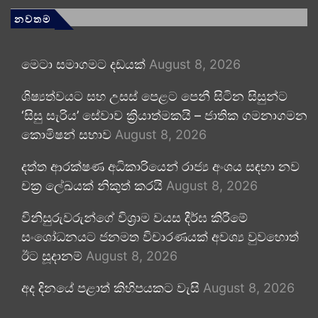
නවතම
මෙටා සමාගමට දඩයක්
August 8, 2026
ශිෂ්‍යත්වයට සහ උසස් පෙළට පෙනී සිටින සිසුන්ට
‘සිසු සැරිය’ සේවාව ක්‍රියාත්මකයි – ජාතික ගමනාගමන
කොමිෂන් සභාව
August 8, 2026
දත්ත ආරක්ෂණ අධිකාරියෙන් රාජ්‍ය අංශය සඳහා නව
චක්‍ර ලේඛයක් නිකුත් කරයි
August 8, 2026
විනිසුරුවරුන්ගේ විශ්‍රාම වයස දීර්ඝ කිරීමේ
සංශෝධනයට ජනමත විචාරණයක් අවශ්‍ය වුවහොත්
ඊට සූදානම්
August 8, 2026
අද දිනයේ පළාත් කිහිපයකට වැසි
August 8, 2026