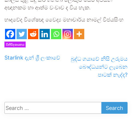
කාලය තුළ සිදු කර ගන්නා ලොකුම සේම අවසන්
අඥානකම හා ආත්ම වංචාව ද විය හැක.
හෘදවේද විශේෂඥ වෛද්‍ය මහාචාර්ය නාමල් විජයසිංහ
විනිවිද සායනය
Starlink දැන් ශ්‍රී ලංකාවේ
බුද්ධ ගයාවේ නිසි උරුමය
බෞද්ධයන්ට ලැබෙන
පාටක් නැද්ද?