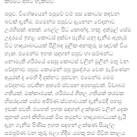
කිරීමට අපට හැකිවේ.
පපුව, විශේෂයෙන් පපුවේ වම් පස කොටස තදවන
බවක් දැනීම, එමෙන්ම පපුවට දැනෙන වේදනාව
උරහිසක්, අතක්, බෙල්ල පිට කොන්ද, හකු, දත්මුල් සේම
උදරයේ ඉහළ කොටස් දක්වා පැතිර යනු දැනීම ඇතැම්
විට හෘදයාබාධයක් පිළිබඳ මූලික අනතුරු සංඥාවක් විය
හැක. එමෙන්ම ඉහත සඳහන් පපුව හා සම්බන්ධ
නොමැති ශරීරයේ සෙසු කොටස් වලින් මුලින් මතු වන
වේදනාව පසුව කෙමෙන් පපු ප්‍රදේශය වෙත පැමිණෙන
අයුරක් ද මෙහි දී දක්නට පුළුවන. එමෙන්ම මෙම
වේදනාව පවතින අතරේ ස්වසන අපහසුවක්, විඩාබර
ගතියක්, ඔක්කාරයක්, ශරීරයේ ශීතල ගතියක් තරමක
හිසරදයක් සේම අජීර්ණ ස්වභාවයක් දැනීමේදී පහසු
ඉඩක් පවතී. එහෙත් ඉහත සඳහන් ලක්ෂණ වලින් දෙක
තුනක් හෝ කිහිපයක් මිස තමුන්ට හෘදයාබාධයක් දැයි
දැන ගැනීම පිණිස ඉහත සඳහන් ලක්ෂණ සියල්ල
සම්පූර්ණ වන තුරු බලා හිදීම යමකු තම ජීවිත කාලය