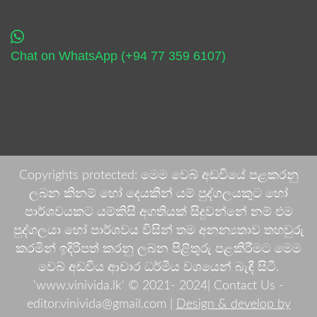
Chat on WhatsApp (+94 77 359 6107)
Copyrights protected: මෙම වෙබ් අඩවියේ පළකරනු
ලබන කිනම් හෝ දෙයකින් යම් පුද්ගලයකුට හෝ
පාර්ශවයකට යම්කිසි අගතියක් සිදුවන්නේ නම් එම
පුද්ගලයා හෝ පාර්ශවය විසින් තම අනන්‍යතාව තහවුරු
කරමින් ඉදිරිපත් කරනු ලබන පිළිතුරු පළකිරීමට මෙම
වෙබ් අඩවිය ආචාර ධර්මීය වශයෙන් බැඳී සිටී.
'www.vinivida.lk' © 2021- 2024| Contact Us -
editor.vinivida@gmail.com |
Design & develop by