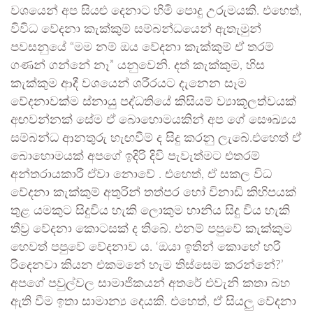
වශයෙන් අප සියළු දෙනාට හිමි පොදු උරුමයකි. එහෙත්,
විවිධ වේදනා කැක්කුම් සම්බන්ධයෙන් ඇතැමුන්
පවසනුයේ “මම නම් ඔය වේදනා කැක්කුම් ඒ තරම්
ගණන් ගන්නේ නෑ” යනුවෙනි. දත් කැක්කුම, හිස
කැක්කුම ආදී වශයෙන් ශරීරයට දැනෙන සෑම
වේදනාවක්ම ස්නායු පද්ධතියේ කිසියම් ව්‍යාකූලත්වයක්
අඟවන්නක් සේම ඒ බොහොමයකින් අප ගේ සෞඛ්‍යය
සම්බන්ධ ආනතුරු හැඟවීම් ද සිදු කරනු ලැබේ.එහෙත් ඒ
බොහොමයක් අපගේ ඉදිරි දිවි පැවැත්මට එතරම්
අන්තරායකාරී ඒවා නොවේ . එහෙත්, ඒ සකල විධ
වේදනා කැක්කුම් අතුරින් තත්පර හෝ විනාඩි කිහිපයක්
තුළ යමකුට සිදුවිය හැකි ලොකුම හානිය සිදු විය හැකි
තීව්‍ර වේදනා කොටසක් ද තිබේ. එනම් පපුවේ කැක්කුම
හෙවත් පපුවේ වේදනාව ය. ‘ඔයා ඉතින් කොහේ හරි
රිදෙනවා කියන එකමනේ හැම තිස්සෙම කරන්නේ?’
අපගේ පවුල්වල සාමාජිකයන් අතරේ එවැනි කතා බහ
ඇති වීම ඉතා සාමාන්‍ය දෙයකි. එහෙත්, ඒ සියලු වේදනා