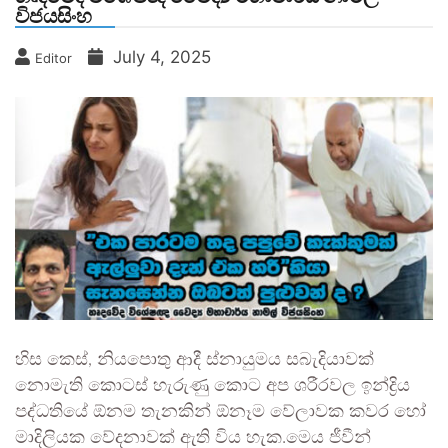
විජයසිංහ
July 4, 2025
Editor
හිස කෙස්, නියපොතු ආදී ස්නායුමය සබැදියාවක්
නොමැති කොටස් හැරුණු කොට අප ශරීරවල ඉන්ද්‍රිය
පද්ධතියේ ඕනම තැනකින් ඕනෑම වේලාවක කවර හෝ
මාදිලියක වේදනාවක් ඇති විය හැක.මෙය ජීවීන්