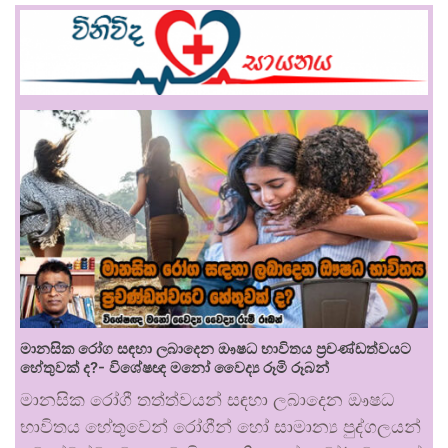
මානසික රෝග සඳහා ලබාදෙන ඖෂධ භාවිතය ප්‍රචණ්ඩත්වයට
හේතුවක් ද?- විශේෂඥ මනෝ වෛද්‍ය රූමි රූබන්
මානසික රෝගී තත්ත්වයන් සඳහා ලබාදෙන ඖෂධ
භාවිතය හේතුවෙන් රෝගීන් හෝ සාමාන්‍ය පුද්ගලයන්