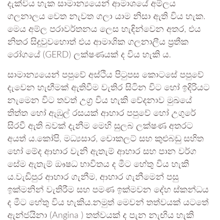
දැක්විය හැක සාමාන්‍යයෙන් ආමාශයේ අම්ලය
ගලනාලය වෙත නැවත ගලා යාම නිසා ඇති විය හැක.
මෙය අම්ල පරාවර්තනය ලෙස හැඳින්වෙන අතර, එය
නිතර සිදුවුවහොත් එය ආමාශික ගලනාලීය ප්‍රතීක
රෝගයේ (GERD) ලක්ෂණයක් ද විය හැකි ය.
සාමාන්‍යයෙන් පපුවේ අස්ථිය පිටුපස කොටසේ පපුවේ
දැවෙන හැඟීමක් ඇතිවීම වැතිර සිටින විට හෝ ඉදිරියට
නැමෙන විට තවත් උග්‍ර විය හැකි වේදනාව මුඛයේ
තිත්ත හෝ ඇඹුල් රසයක් ආහාර පපුවේ හෝ උගුරේ
සිරවී ඇති බවක් දැනීම මෙහි සුලබ ලක්ෂණ අතරට
අයත් ය.කෝපි, මධ්‍යසාර, චොකලට් සහ කුළුබඩු සහිත
හෝ මේද ආහාර වැනි ඇතැම් ආහාර සහ පාන වර්ග
සේම ඇතැම් ඖෂධ භාවිතය ද මීට හේතු විය හැකි
ය.වැඩිපුර ආහාර ගැනීම, ආහාර ගැනීමෙන් පසු
ඉක්මනින් වැතිරීම සහ පමණ ඉක්මවන දේහ ස්කන්ධය
ද මීට හේතු විය හැකිය.නමුත් මෙවන් තත්වයක් යටතේ
ඇන්ජයිනා (Angina ) තත්වයක් ද පැන නැඟිය හැකි