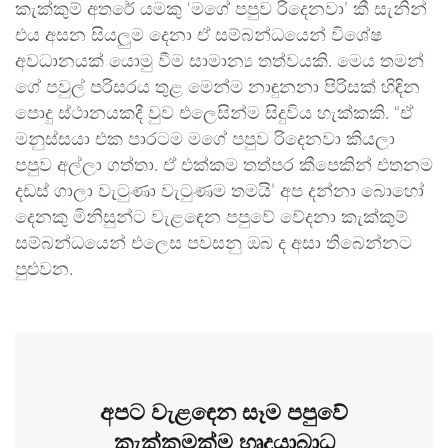
කැක්කුම් අතරේ යමකු ‘මගේ පපුව රිදෙනවා’ කී සැනින්
එය අසන සියලුම දෙනා ඒ සම්බන්ධයෙන් විශේෂ
අවධානයක් යොමු වීම සාමාන්‍ය තත්වයකි. මෙය තමන්
ගේ පවුල් පරිසරය තුළ මෙන්ම නාඳුනනා පිරිසක් හිඳින
පොදු ස්ථානයකදී වුව එලෙසින්ම සිදුවිය හැක්කකි. “ඒ
මනුස්සයා එක පාරටම මගේ පපුව රිදෙනවා කියලා
පපුව අල්ලා ගත්තා. ඒ එක්කම තත්පර කීපෙකින් එතනම
දඩස් ගාලා වැටුණා වැටුණම තමයි’ අප දන්නා බොහෝ
දෙනකු මිනිසුන්ට වැළඳෙන පපුවේ වේදනා කැක්කුම්
සම්බන්ධයෙන් එලෙස පවසනු ඔබ ද අසා තිබෙන්නට
පුළුවන.
අපට වැළඳෙන සෑම පපුවේ
කැක්කුමක්ම හෘදයාබාධ