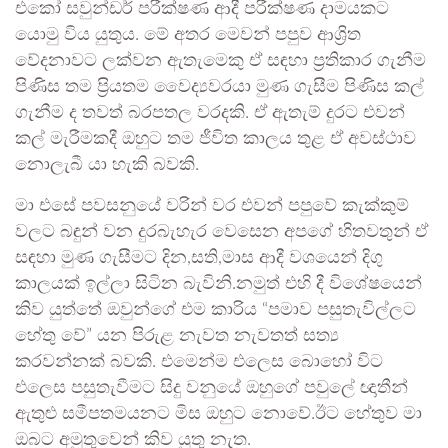
එකෝ සවුන්ඩර් පරීක්ෂණ ආදී පරීක්ෂණ දාමයකට
යොමු විය යුතුය. මේ අතර මෙවන් පපුව ආශ්‍රිත
වේදනාවට ලක්වන ඇතැමෙකු ඒ සඳහා ප්‍රතිකාර ගැනීම
පිණිස තම ප්‍රියතම වෛද්‍යවරයා මුණ ගැසීම පිණිස කල්
ගැනීම ද තවත් බරපතල වරදකි. ඒ ඇතැම් දුරට එවන්
කල් මැරීමකදී ඔහුට තම ජීවිත කාලය තුළ ඒ අවස්ථාව
නොලැබී යා හැකි බවකි.
මා එසේ පවසනුයේ වරින් වර එවන් පපුවේ කැක්කුම්
වලට බඳුන් වන දුරබැහැර වෙසෙන අපගේ හිතවතුන් ඒ
සඳහා මුණ ගැසීමට දින,සති,මාස ආදී වශයෙන් දිගු
කාලයක් ඉල්ලා සිටින බැවිනි.නමුත් එහි දී විශේෂයෙන්
කිව යුත්තේ ඔවුන්ගේ එම කාරිය “පමාව පසුතැවිල්ලට
හේතු වේ” යන පිරුළ නැවත නැවතත් සත්‍ය
කරවන්නක් බවකි. එමෙන්ම එලෙස බොහෝ විට
එලෙස පසුතැවීමට සිදු වනුයේ ඔහුගේ පවුලේ ඥාතීන්
ඇතුළු සමීපතමයනට මිස ඔහුට නොවේ.ඊට හේතුව මා
ඔබට අමුතුවෙන් කිව යුතු නැත.