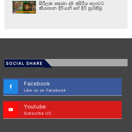
සිරිලක සොබා දම් අසිරිය ලොවට
කියාපාන දිවියන් ගේ දිවි සුරකිමු
SOCIAL SHARE
Facebook
Like us on Facebook
Youtube
Subscribe US