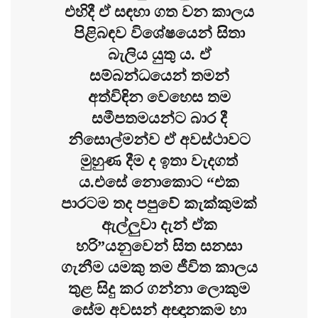
එහිදී ඒ සඳහා ගත වන කාලය
පිළිබඳව විශේෂයෙන් සිතා
බැලිය යුතු ය. ඒ
සම්බන්ධයෙන් තමන්
අත්විඳින වෙහෙස තම
සමීපතමයන්ට බාර දී
නිසොල්මන්ව ඒ අවස්ථාවට
මුහුණ දීම ද ඉතා වැදගත්
ය.එසේ නොකොට “එක
පාරටම තද පපුවේ කැක්කුමක්
ඇල්ලුවා දැන් ඒක
හරි”යනුවෙන් සිත සනසා
ගැනීම යමකු තම ජීවිත කාලය
තුළ සිදු කර ගන්නා ලොකුම
සේම අවසන් අඥානකම හා