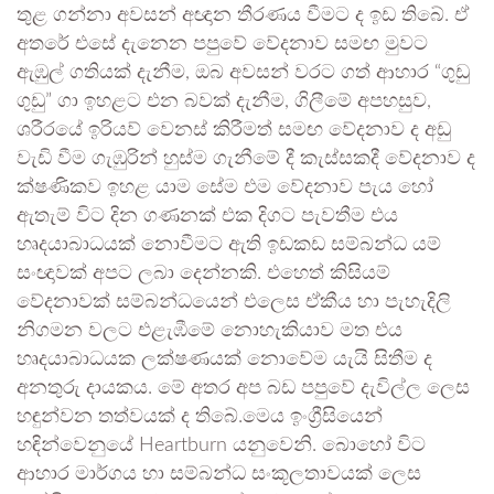
තුළ ගන්නා අවසන් අඥාන තීරණය වීමට ද ඉඩ තිබේ. ඒ
අතරේ එසේ දැනෙන පපුවේ වේදනාව සමඟ මුවට
ඇඹුල් ගතියක් දැනීම, ඔබ අවසන් වරට ගත් ආහාර “ගුඩු
ගුඩු” ගා ඉහළට එන බවක් දැනීම, ගිලීමේ අපහසුව,
ශරීරයේ ඉරියව් වෙනස් කිරීමත් සමඟ වේදනාව ද අඩු
වැඩි වීම ගැඹුරින් හුස්ම ගැනීමේ දී කැස්සකදී වේදනාව ද
ක්ෂණිකව ඉහළ යාම සේම එම වේදනාව පැය හෝ
ඇතැම් විට දින ගණනක් එක දිගට පැවතීම එය
හෘදයාබාධයක් නොවීමට ඇති ඉඩකඩ සම්බන්ධ යම්
සංඥාවක් අපට ලබා දෙන්නකි. එහෙත් කිසියම්
වේදනාවක් සම්බන්ධයෙන් එලෙස ඒකීය හා පැහැදිලි
නිගමන වලට එළැඹීමේ නොහැකියාව මත එය
හෘදයාබාධයක ලක්ෂණයක් නොවේම යැයි සිතීම ද
අනතුරු දායකය. මේ අතර අප බඩ පපුවේ දැවිල්ල ලෙස
හඳුන්වන තත්වයක් ද තිබේ.මෙය ඉංග්‍රීසියෙන්
හඳින්වෙනුයේ Heartburn යනුවෙනි. බොහෝ විට
ආහාර මාර්ගය හා සම්බන්ධ සංකූලතාවයක් ලෙස