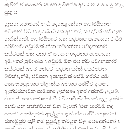
බැවින් ඒ සම්බන්ධයෙන් ද විශේෂ අවධානය යොමු කළ
යුතු ය.
නූතන සමාජයේ වැඩි දෙනකු දන්නා ඇන්ජයිනාව
බොහෝ විට හෘදයාබාධයක අනතුරු සංඥාවක් සේ පැන
නඟින්නකි. ඇන්ජයිකාව යනු හදවතට සැපයෙන රුධිර
පරිමාවේ අඩුවීමක් නිසා හටගන්නා වේදනාකාරී
තත්වයක් වන අතර ඒ සමඟම හදවතට සැපයෙන
අම්ලකර ප්‍රමාණය ද අඩුවීම මත එය තීව්‍ර වේදනාකාරී
තත්වයක් බවට පත්වේ. හදවත තදින් තෙරපවන
බවක්දැනීම, ස්වසන අපහසුවක් සේම ශරීරය යම්
තෙහෙට්ටුවකට ක්ලාන්ත බවකට පත්වීම ද මෙම
ඇන්ජයිකාවක සාමාන්‍ය ලක්ෂණ අතර දක්නට ලැබේ.
එහෙත් මෙය බොහෝ විට විනාඩි කිහිපයක් තුළ ඉබේම
පහව යන තත්ත්වයක් වන බැවින් “එක පාරටම තද
පපුවේ කැක්කුමක් ඇල්ලුවා දැන් ඒක හරි” යනුවෙන්
සිනාමුසුව යළි තම සුපුරුදු කටයුතු වල යෙදෙන්නෝ ද