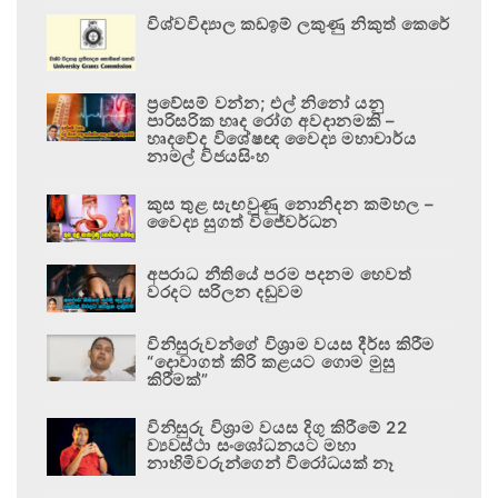
විශ්වවිද්‍යාල කඩඉම් ලකුණු නිකුත් කෙරේ
ප්‍රවේසම් වන්න; එල් නිනෝ යනු
පාරිසරික හෘද රෝග අවදානමකි –
හෘදවේද විශේෂඥ වෛද්‍ය මහාචාර්ය
නාමල් විජයසිංහ
කුස තුළ සැඟවුණු නොනිදන කම්හල –
වෛද්‍ය සුගත් විජේවර්ධන
අපරාධ නීතියේ පරම පදනම හෙවත්
වරදට සරිලන දඬුවම
විනිසුරුවන්ගේ විශ්‍රාම වයස දීර්ඝ කිරීම
“දොවාගත් කිරි කළයට ගොම මුසු
කිරීමක්”
විනිසුරු විශ්‍රාම වයස දිගු කිරීමේ 22
ව්‍යවස්ථා සංශෝධනයට මහා
නාහිමිවරුන්ගෙන් විරෝධයක් නෑ