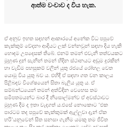
ආත්ම වංචාව ද විය හැක.
ඒ අනුව ඉහත සඳහන් ආකාරයේ අනේක විධ පපුවේ
කැක්කුම් වේදනා ආදියට ලක් වන්නවුන් සඳහා දිය හැකි
හොඳම උපදෙසක් තිබේ. එනම් තමන් එවැනි තත්වයකට
මුහුණ දුන් සැනින් තමන් හිදින ස්ථානයට අඩුම දුරකින්
හා වැඩිම පහසුකම් වලින් යුතු රජයේ රෝහල වෙත
යොමු විය යුතු බව ය. එහිදී ඒ සඳහා ගත වන කාලය
පිළිබඳව විශේෂයෙන් සිතා බැලිය යුතු ය. ඒ
සම්බන්ධයෙන් තමන් අත්විඳින වෙහෙස තම
සමීපතමයන්ට බාර දී නිසොල්මන්ව ඒ අවස්ථාවට
මුහුණ දීම ද ඉතා වැදගත් ය.එසේ නොකොට “එක
පාරටම තද පපුවේ කැක්කුමක් ඇල්ලුවා දැන් ඒක
හරි”යනුවෙන් සිත සනසා ගැනීම යමකු තම ජීවිත