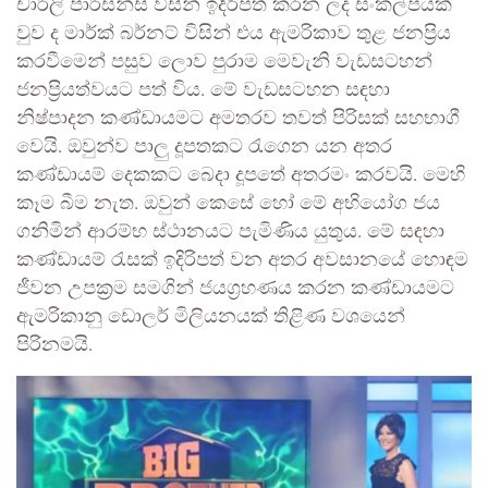
චාර්ලි පාර්සන්ස් විසින් ඉදිරිපත් කරන ලද සංකල්පයක්
වුව ද මාර්ක් බර්නට් විසින් එය ඇමරිකාව තුළ ජනප්‍රිය
කරවීමෙන් පසුව ලොව පුරාම මෙවැනි වැඩසටහන්
ජනප්‍රියත්වයට පත් විය. මේ වැඩසටහන සඳහා
නිෂ්පාදන කණ්ඩායමට අමතරව තවත් පිරිසක් සහභාගී
වෙයි. ඔවුන්ව පාලු දූපතකට රැගෙන යන අතර
කණ්ඩායම් දෙකකට බෙදා දූපතේ අතරමං කරවයි. මෙහි
කෑම බීම නැත. ඔවුන් කෙසේ හෝ මේ අභියෝග ජය
ගනිමින් ආරම්භ ස්ථානයට පැමිණිය යුතුය. මේ සඳහා
කණ්ඩායම් රැසක් ඉදිරිපත් වන අතර අවසානයේ හොඳම
ජීවන උපක්‍රම සමගින් ජයග්‍රහණය කරන කණ්ඩායමට
ඇමරිකානු ඩොලර් මිලියනයක් තිළිණ වශයෙන්
පිරිනමයි.