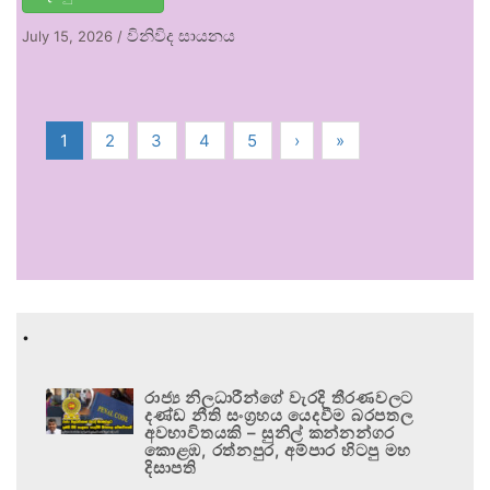
විනිවිද සායනය
July 15, 2026
/
1
2
3
4
5
›
»
.
රාජ්‍ය නිලධාරීන්ගේ වැරදි තීරණවලට
දණ්ඩ නීති සංග්‍රහය යෙදවීම බරපතල
අවභාවිතයකි – සුනිල් කන්නන්ගර
කොළඹ, රත්නපුර, අම්පාර හිටපු මහ
දිසාපති