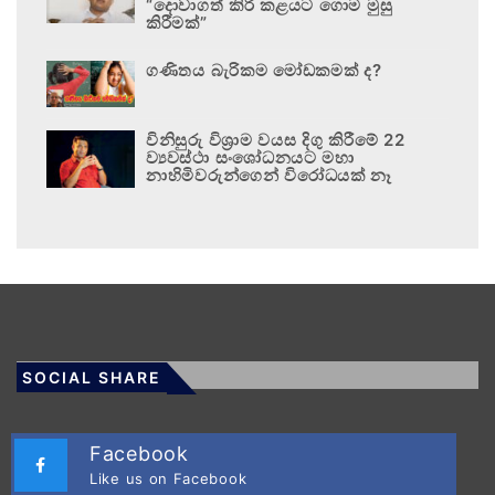
“දොවාගත් කිරි කළයට ගොම මුසු
කිරීමක්”
ගණිතය බැරිකම මෝඩකමක් ද?
විනිසුරු විශ්‍රාම වයස දිගු කිරීමේ 22
ව්‍යවස්ථා සංශෝධනයට මහා
නාහිමිවරුන්ගෙන් විරෝධයක් නෑ
SOCIAL SHARE
Facebook
Like us on Facebook