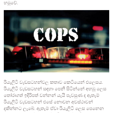
හමුවේ.
රියැලිටි වැඩසටහන්වල කතාව කෙටියෙන් එලෙසය.
රියැලිටි වැඩසටහන් සඳහා පෙනී සිටින්නේ අහඹු ලෙස
තෝරාගත් ඉදිරිපත් වන්නන් යැයි පැවසුණ ද ඇතැම්
රියැලිටි වැඩසටහන් එසේ නොවන අවස්ථාවන්
දකින්නට ලැබේ. ඇතැම් ඒවා රියැලිටි ලෙස පෙනෙන