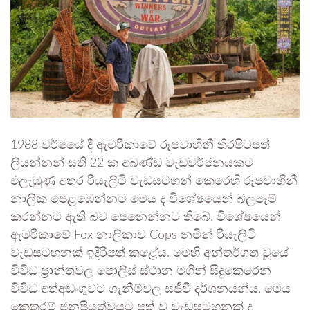
1988 වර්ෂයේ දී ඇමරිකාවේ රූපවාහිනී තිරපිටපත්
ලියන්නන් සති 22 ක අඛණ්ඩ වැඩවර්ජනයකට
එලැඹුණු අතර රියැලිටි වැඩසටහන් කෙරෙහි රූපවාහිනී
නාලික පෙළඹෙන්නට මෙය ද විශේෂයෙන් බලපෑම්
කරන්නට ඇති බව පෙනෙන්නට තිබේ. විශේෂයෙන්
ඇමරිකාවේ Fox නාලිකාව Cops නමින් රියැලිටි
වැඩසටහනක් ඉදිරිපත් කළේය. මෙහි අන්තර්ගත වූයේ
විවිධ ප්‍රාන්තවල පොලිස් ස්ථාන මගින් සිදුකෙරෙන
විවිධ අත්අඩංගුවට ගැනීම්වල සජීවී දර්ශනයන්ය. මෙය
කෙතරම් ජනප්‍රියත්වයට පත් වූ වැඩසටහනක් ද