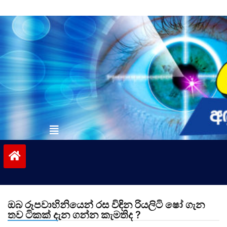
Skip
to
content
vinivida.lk
ඔබ රූපවාහිනියෙන් රස විඳින රියලිටි ෂෝ ගැන
තව ටිකක් දැන ගන්න කැමතිද ?