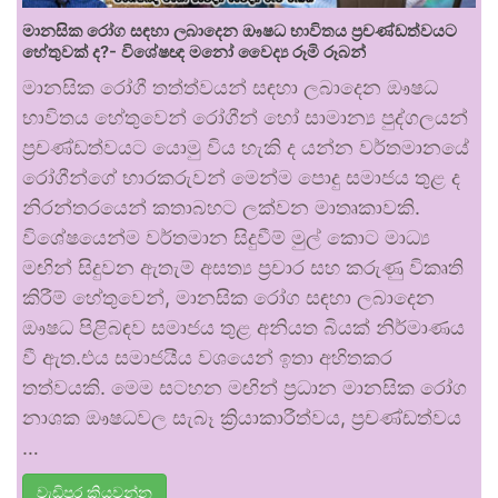
මානසික රෝග සඳහා ලබාදෙන ඖෂධ භාවිතය ප්‍රචණ්ඩත්වයට
හේතුවක් ද?- විශේෂඥ මනෝ වෛද්‍ය රූමි රූබන්
මානසික රෝගී තත්ත්වයන් සඳහා ලබාදෙන ඖෂධ
භාවිතය හේතුවෙන් රෝගීන් හෝ සාමාන්‍ය පුද්ගලයන්
ප්‍රචණ්ඩත්වයට යොමු විය හැකි ද යන්න වර්තමානයේ
රෝගීන්ගේ භාරකරුවන් මෙන්ම පොදු සමාජය තුළ ද
නිරන්තරයෙන් කතාබහට ලක්වන මාතෘකාවකි.
විශේෂයෙන්ම වර්තමාන සිදුවීම් මුල් කොට මාධ්‍ය
මඟින් සිදුවන ඇතැම් අසත්‍ය ප්‍රචාර සහ කරුණු විකෘති
කිරීම් හේතුවෙන්, මානසික රෝග සඳහා ලබාදෙන
ඖෂධ පිළිබඳව සමාජය තුළ අනියත බියක් නිර්මාණය
වී ඇත.එය සමාජයීය වශයෙන් ඉතා අහිතකර
තත්වයකි. මෙම සටහන මඟින් ප්‍රධාන මානසික රෝග
නාශක ඖෂධවල සැබෑ ක්‍රියාකාරීත්වය, ප්‍රචණ්ඩත්වය
…
වැඩිපුර කියවන්න