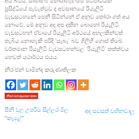
අය බවය. සාමාන්‍ය තෝරාගැනීමේ පටිපාටියක්
ප්‍රසිද්ධියේ පැවැත්වුව ද අවසානයේ රියැලිටි
වැඩසටහනේ පෙනී සිටින්නේ ඒ අනුව තෝරා ගත් අය
නොවේ. මේ අනුව අද අප දකින බොහෝ රියැලිටි
වැඩසටහන් ඒවායේ රියැලිටි අර්ථයේ අහලකින්වත්
තැබිය නොහැකි පරිදි ‘සැබෑ’ බව ගිලිහී ගොස් තිබේ.
වර්තමාන රියැලිටි වැඩසටහන්වල ‘රියැලිටි’ තත්ත්වය
හෙවත් යථාර්ථය එයය.
නිරංජන් චාමින්ද කරුණාතිලක
නිතර නොඇසෙන කතා
සීනි වල උපරිම සිල්ලර මිල
අද සවසත් වහිනවාලු
“කැළේ”