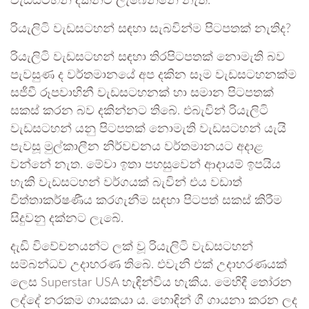
වැඩසටහන් දක්නට ලැබෙන්නේ නැත.
රියැලිටි වැඩසටහන් සඳහා සැබවින්ම පිටපතක් නැතිද?
රියැලිටි වැඩසටහන් සඳහා තිරපිටපතක් නොමැති බව
පැවසුණ ද වර්තමානයේ අප දකින සෑම වැඩසටහනක්ම
සජීවී රූපවාහිනී වැඩසටහනක් හා සමාන පිටපතක්
සකස් කරන බව දකින්නට තිබේ. එබැවින් රියැලිටි
වැඩසටහන් යනු පිටපතක් නොමැති වැඩසටහන් යැයි
පැවසූ මුල්කාලීන නිර්වචනය වර්තමානයට අදාළ
වන්නේ නැත. මේවා ඉතා පහසුවෙන් ආදායම් ඉපයිය
හැකි වැඩසටහන් වර්ගයක් බැවින් එය වඩාත්
චිත්තාකර්ෂණීය කරගැනීම සඳහා පිටපත් සකස් කිරීම
සිදුවනු දක්නට ලැබේ.
දැඩි විවේචනයන්ට ලක් වූ රියැලිටි වැඩසටහන්
සම්බන්ධව උදාහරණ තිබේ. එවැනි එක් උදාහරණයක්
ලෙස Superstar USA හැඳින්විය හැකිය. මෙහිදී තෝරන
ලද්දේ නරකම ගායකයා ය. හොඳින් ගී ගායනා කරන ලද