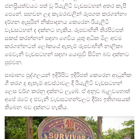
ජනප්‍රියත්වයට පත් වූ රියැලිටි වැඩසටහන් අතර කැපී
පෙනේ. සඟවන ලද කැමරාවලින් රූපගත කරගන්නා
දර්ශන ඇසුරින් නිෂ්පාදනය කෙරෙන රියැලිටි
වැඩසටහන් ද දක්නට හැකිය. රූපවාහිනී තිරපිටපත්
සකස් කරන්නන් සඳහා ගෙවිය යුතු අධික මිල අවම
කරගන්නටත් ලෝකයේ ඇතැම් රූපවාහිනී නාලිකා
මෙවැනි වැඩසටහන් සඳහා යොමුවී සිටින බව දක්නට
පුළුවන.
සාමාන්‍ය පුද්ගලයන් ඉදිරිපිට ඉදිරිපත් කෙරෙන ආධුනික
ගී තරග ද ඇතැම් අවස්ථාවල දී රියැලිටි වැඩසටහන්
ලෙස වර්ග කරනු දක්නට ලැබේ. ඒ අනුව බැලුවහොත්
අපේ රටේ ද එවැනි වැඩසටහන්වලට දීර්ඝ ඉතිහාසයක්
තිබෙන බව දක්නට හැකිය.