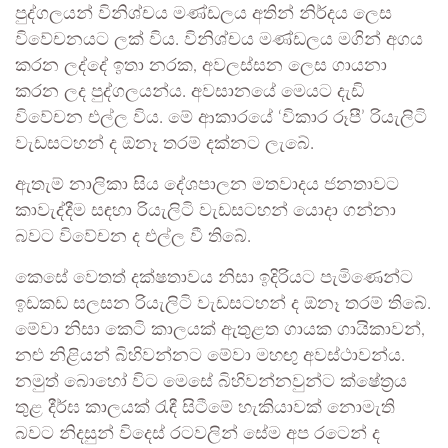
පුද්ගලයන් විනිශ්චය මණ්ඩලය අතින් නිර්දය ලෙස
විවේචනයට ලක් විය. විනිශ්චය මණ්ඩලය මගින් අගය
කරන ලද්දේ ඉතා නරක, අවලස්සන ලෙස ගායනා
කරන ලද පුද්ගලයන්ය. අවසානයේ මෙයට දැඩි
විවේචන එල්ල විය. මේ ආකාරයේ ‘විකාර රූපී’ රියැලිටි
වැඩසටහන් ද ඕනෑ තරම් දක්නට ලැබේ.
ඇතැම් නාලිකා සිය දේශපාලන මතවාදය ජනතාවට
කාවැද්දීම සඳහා රියැලිටි වැඩසටහන් යොදා ගන්නා
බවට විවේචන ද එල්ල වී තිබේ.
කෙසේ වෙතත් දක්ෂතාවය නිසා ඉදිරියට පැමිණෙන්ට
ඉඩකඩ සලසන රියැලිටි වැඩසටහන් ද ඕනෑ තරම් තිබේ.
මේවා නිසා කෙටි කාලයක් ඇතුළත ගායක ගායිකාවන්,
නළු නිළියන් බිහිවන්නට මේවා මහඟු අවස්ථාවන්ය.
නමුත් බොහෝ විට මෙසේ බිහිවන්නවුන්ට ක්ෂේත්‍රය
තුළ දීර්ඝ කාලයක් රැඳී සිටීමේ හැකියාවක් නොමැති
බවට නිදසුන් විදෙස් රටවලින් සේම අප රටෙන් ද