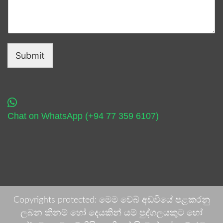
Submit
Chat on WhatsApp (+94 77 359 6107)
Copyrights protected: මෙම වෙබ් අඩවියේ පළකරනු
ලබන කිනම් හෝ දෙයකින් යම් පුද්ගලයකුට හෝ