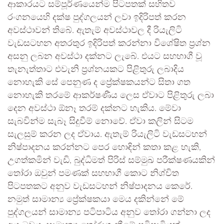
ආකාරයට සම්පූර්ණයෙන්ම පිටපතක් සහිතව
රංගනයෙහි දක්ෂ පුද්ගලයන් ලවා ඉදිරිපත් කරන
අවස්ථාවන් තිබේ. ඇතැම් අවස්ථාවල දී රියැලිටි
වැඩසටහන අතරතුර ඉදිරිපත් කරන්නා විශේෂිත ප්‍රශ්න
අසනු ලබන අවස්ථා දක්නට ලැබේ. එයට සහභාගී වූ
තැනැත්තාට එවැනි ප්‍රශ්නයකට පිළිතුරු ලබාදිය
නොහැකි සේ පෙනුණ ද ප්‍රේක්ෂකයන්ට සිතා ගත
නොහැකි තරමේ ආකර්ෂණීය ලෙස ඒවාට පිළිතුරු ලබා
දෙන අවස්ථා ඕනෑ තරම් දක්නට හැකිය. මේවා
සැබවින්ම සැබෑ සිදුවීම් නොවේ. ඒවා කලින් සිටම
සැලසුම් කරන ලද ඒවාය. ඇතැම් රියැලිටි වැඩසටහන්
නිෂ්පාදනය කරන්නට පෙර හොඳින් කතා කළ හැකි,
උගත්කමින් වැඩි, බුද්ධිමත් පිරිස් සම්මුඛ පරීක්ෂණයකින්
තෝරා ඔවුන් පමණක් සහභාගී කොට නිශ්චිත
පිටපතකට අනුව වැඩසටහන් නිෂ්පාදනය කෙරේ.
නමුත් සාමාන්‍ය ප්‍රේක්ෂකයා මෙය දකින්නේ මේ
පුද්ගලයන් සාමාන්‍ය පටිපාටිය අනුව තෝරා ගන්නා ලද