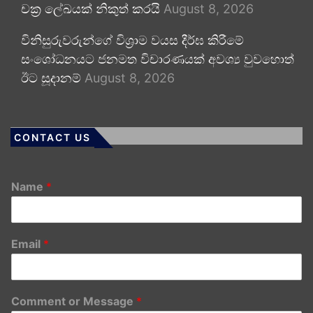
චක්‍ර ලේඛයක් නිකුත් කරයි
August 8, 2026
විනිසුරුවරුන්ගේ විශ්‍රාම වයස දීර්ඝ කිරීමේ
සංශෝධනයට ජනමත විචාරණයක් අවශ්‍ය වුවහොත්
ඊට සූදානම්
August 8, 2026
CONTACT US
Name
*
Email
*
Comment or Message
*