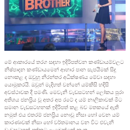
මේ ආකාරයේ තරග සඳහා ඉදිරිපත්වන කණ්ඩායම්වලට
නිෂ්පාදන කණ්ඩායමෙන් ආහාර පාන සැපයීමක් සිදු
නොකළ ද ඔවුහු නිරන්තර අධීක්ෂණය මේවා සඳහා
යොමුකරයි. ඔවුන් මැදිහත් වන්නේ යම්කිසි හදිසි
අවස්ථාවක දී පමණි. මෙවැනි වැඩසටහන් ලෝකය පුරා
අතිශය ජනප්‍රිය වූ අතර අප රටේ ද යම් නාලිකාවක් මීට
සමාන වැඩසටහනක් ඉදිරිපත් කළ බව මතකයේ ඇති
නමුත් එය එතරම් ජනප්‍රිය නොවූ නිසා හෝ වෙන යම්
කාරණාවක් නිසා හෝ වර්තමානය වන විට එවැනි