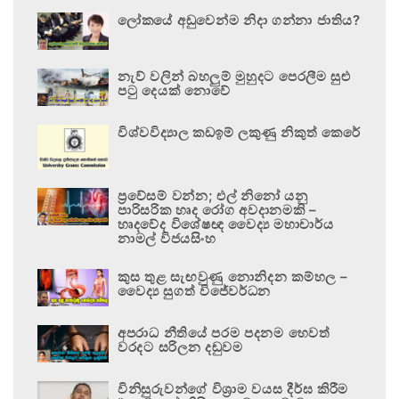
ලෝකයේ අඩුවෙන්ම නිදා ගන්නා ජාතිය?
නැව් වලින් බහලුම් මුහුදට පෙරලීම සුළු
පටු දෙයක් නොවේ
විශ්වවිද්‍යාල කඩඉම් ලකුණු නිකුත් කෙරේ
ප්‍රවේසම් වන්න; එල් නිනෝ යනු
පාරිසරික හෘද රෝග අවදානමකි –
හෘදවේද විශේෂඥ වෛද්‍ය මහාචාර්ය
නාමල් විජයසිංහ
කුස තුළ සැඟවුණු නොනිදන කම්හල –
වෛද්‍ය සුගත් විජේවර්ධන
අපරාධ නීතියේ පරම පදනම හෙවත්
වරදට සරිලන දඬුවම
විනිසුරුවන්ගේ විශ්‍රාම වයස දීර්ඝ කිරීම