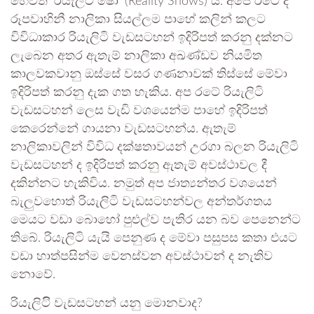
හෙවත් ‘රියැලිටි ෂෝ’ (Reality Shows) ය. අපේ රටේ ද
රූපවාහිනී නාලිකා සියල්ලම පාහේ කලින් කලට
විවිධාකාර රියැලිටි වැඩසටහන් ඉදිරිපත් කරනු දක්නට
ලැබෙන අතර ඇතැම් නාලිකා අඛණ්ඩව නියමිත
කාලවකවානු ඔස්සේ වසර ගණනාවක් තිස්සේ මේවා
ඉදිරිපත් කරනු දැක ගත හැකිය. අප රටේ රියැලිටි
වැඩසටහන් ලෙස වැඩි වශයෙන්ම පාහේ ඉදිරිපත්
කෙරෙන්නේ ගායනා වැඩසටහන්ය. ඇතැම්
නාලිකාවලින් විවිධ දක්ෂතාවයන් උරගා බලන රියැලිටි
වැඩසටහන් ද ඉදිරිපත් කරනු ඇතැම් අවස්ථාවල දී
දකින්නට හැකිවිය. නමුත් අප ජාත්‍යන්තර වශයෙන්
බැලුවහොත් රියැලිටි වැඩසටහන්වල අන්තර්ගතය
මෙයට වඩා බොහෝ පුළුල්ව පැතිර යන බව පෙනෙන්ට
තිබේ. රියැලිටි යැයි පෙනුණ ද මේවා පසුපස කතා එයට
වඩා හාත්පසින්ම වෙනස්වන අවස්ථාවන් ද නැතිව
නොවේ.
රියැලිටිි වැඩසටහන් යනු මොනවාද?