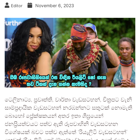
November 6, 2023
Editor
ටෙලිනාට්‍ය, ප්‍රවෘත්ති, වාර්තා වැඩසටහන්, චිත්‍රපට වැනි
සාම්ප්‍රදායික වැඩසටහන් නරඹන්නට සතුටක් නොමැති
බොහෝ ප්‍රේක්ෂකයන් අතර ඉතා ශීඝ්‍රයෙන්
ජනප්‍රියත්වයට පත්ව ඇති රූපවාහිනි වැඩසටහන
විශේෂයක් බවට පත්ව ඇත්තේ ‘රියැලිටි වැඩසටහන්’