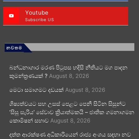
Youtube
Subscribe US
නවතම
බන්ධනාගාර මරණ පිටුපස හදිසි නීතියට මග පාදන
කුමන්ත්‍රණයක් ?
August 8, 2026
මෙටා සමාගමට දඩයක්
August 8, 2026
ශිෂ්‍යත්වයට සහ උසස් පෙළට පෙනී සිටින සිසුන්ට
‘සිසු සැරිය’ සේවාව ක්‍රියාත්මකයි – ජාතික ගමනාගමන
කොමිෂන් සභාව
August 8, 2026
දත්ත ආරක්ෂණ අධිකාරියෙන් රාජ්‍ය අංශය සඳහා නව