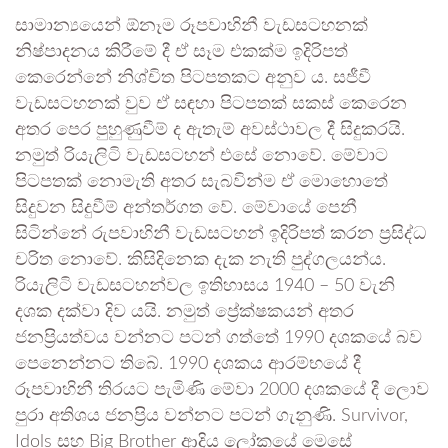
සාමාන්‍යයෙන් ඕනෑම රූපවාහිනී වැඩසටහනක්
නිෂ්පාදනය කිරීමේ දී ඒ සෑම එකක්ම ඉදිරිපත්
කෙරෙන්නේ නිශ්චිත පිටපතකට අනුව ය. සජීවී
වැඩසටහනක් වුව ඒ සඳහා පිටපතක් සකස් කෙරෙන
අතර පෙර පුහුණුවීම් ද ඇතැම් අවස්ථාවල දී සිදුකරයි.
නමුත් රියැලිටි වැඩසටහන් එසේ නොවේ. මේවාට
පිටපතක් නොමැති අතර සැබවින්ම ඒ මොහොතේ
සිදුවන සිදුවීම් අන්තර්ගත වේ. මේවායේ පෙනී
සිටින්නේ රුපවාහිනී වැඩසටහන් ඉදිරිපත් කරන ප්‍රසිද්ධ
චරිත නොවේ. කිසිදිනෙක දැක නැති පුද්ගලයන්ය.
රියැලිටි වැඩසටහන්වල ඉතිහාසය 1940 – 50 වැනි
දශක දක්වා දිව යයි. නමුත් ප්‍රේක්ෂකයන් අතර
ජනප්‍රියත්වය වන්නට පටන් ගත්තේ 1990 දශකයේ බව
පෙනෙන්නට තිබේ. 1990 දශකය ආරම්භයේ දී
රූපවාහිනී තිරයට පැමිණි මේවා 2000 දශකයේ දී ලොව
පුරා අතිශය ජනප්‍රිය වන්නට පටන් ගැනුණි. Survivor,
Idols සහ Big Brother ආදිය ලෝකයේ මෙසේ