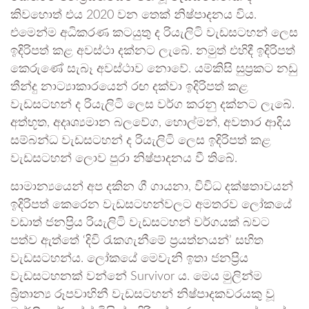
කිවහොත් එය 2020 වන තෙක් නිෂ්පාදනය විය.
එමෙන්ම අධිකරණ කටයුතු ද රියැලිටි වැඩසටහන් ලෙස
ඉදිරිපත් කළ අවස්ථා දක්නට ලැබේ. නමුත් එහිදී ඉදිරිපත්
කෙරුණේ සැබෑ අවස්ථාව නොවේ. යම්කිසි සුප්‍රකට නඩු
තීන්දු නාට්‍යාකාරයෙන් රඟ දක්වා ඉදිරිපත් කළ
වැඩසටහන් ද රියැලිටි ලෙස වර්ග කරනු දක්නට ලැබේ.
අත්භූත, අදෘශ්‍යමාන බලවේග, හොල්මන්, අවතාර ආදිය
සම්බන්ධ වැඩසටහන් ද රියැලිටි ලෙස ඉදිරිපත් කළ
වැඩසටහන් ලොව පුරා නිෂ්පාදනය වී තිබේ.
සාමාන්‍යයෙන් අප දකින ගී ගායනා, විවිධ දක්ෂතාවයන්
ඉදිරිපත් කෙරෙන වැඩසටහන්වලට අමතරව ලෝකයේ
වඩාත් ජනප්‍රිය රියැලිටි වැඩසටහන් වර්ගයක් බවට
පත්ව ඇත්තේ ‘දිවි රැකගැනීමේ ප්‍රයත්නයන්’ සහිත
වැඩසටහන්ය. ලෝකයේ මෙවැනි ඉතා ජනප්‍රිය
වැඩසටහනක් වන්නේ Survivor ය. මෙය මුලින්ම
බ්‍රිතාන්‍ය රූපවාහිනී වැඩසටහන් නිෂ්පාදකවරයකු වූ