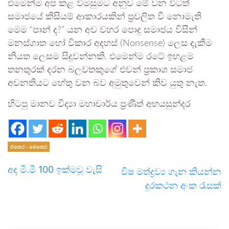
එමෙන්ම අප කළ විමසුමට අනුව මේ වන විටත්
සමාජයේ කිසියම් ආකාරයකින් ප්‍රචලිත වී නොමැති
මෙම “පාන් ද?” යන අව වහර පොදු සමාජය විසින්
මනස්ගාත හෝ විකාර අදහස් (Nonsense) ලෙස දැකීම
නියත ලෙසම සිදුවන්නකි. එමෙන්ම රටේ ඉහළම
තනතුරක් දරන බලවතකුගේ එවන් ප්‍රකාශ සමාජ
අවනතියට හේතු වන බව අමුතුවෙන් කිව යුතු නැත.
හිටපු මානව විද්‍යා මහාචාර්ය ප්‍රණීත් අභයසුන්දර
එතෙර - මෙතෙර
අද මි.මී 100 ඉක්මවූ වැසි
විෂ මත්ද්‍රව්‍ය ගැන කියන්න
දුරකථන අංක රැසක්