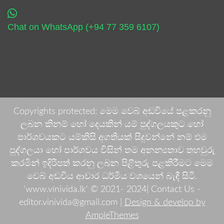
Chat on WhatsApp (+94 77 359 6107)
Copyrights protected: මෙම වෙබ් අඩවියේ පළකරනු
ලබන කිනම් හෝ දෙයකින් යම් පුද්ගලයකුට හෝ
පාර්ශවයකට යම්කිසි අගතියක් සිදුවන්නේ නම් එම
පුද්ගලයා හෝ පාර්ශවය විසින් තම අනන්‍යතාව තහවුරු
කරමින් ඉදිරිපත් කරනු ලබන පිළිතුරු පළකිරීමට මෙම
වෙබ් අඩවිය ආචාර ධර්මීය වශයෙන් බැඳී සිටී.
'www.vinivida.lk' © 2021- 2024| Contact Us -
editor.vinivida@gmail.com |
Design & develop by
AmpleThemes