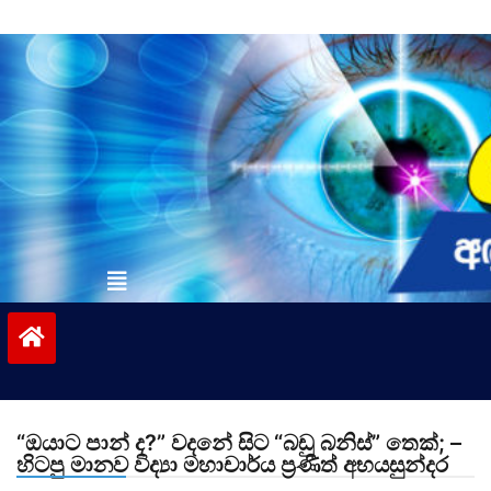
Skip
to
content
vinivida.lk
“ඔයාට පාන් ද?” වදනේ සිට “බඩු බනිස්” තෙක්; –
හිටපු මානව විද්‍යා මහාචාර්ය ප්‍රණීත් අභයසුන්දර