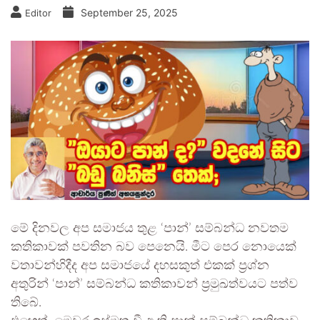
September 25, 2025
Editor
මේ දිනවල අප සමාජය තුළ ‘පාන්’ සම්බන්ධ නවතම
කතිකාවක් පවතින බව පෙනෙයි. මීට පෙර නොයෙක්
වතාවන්හිදීද අප සමාජයේ දහසකුත් එකක් ප්‍රශ්න
අතුරින් ‘පාන්’ සම්බන්ධ කතිකාවන් ප්‍රමුඛත්වයට පත්ව
තිබේ.