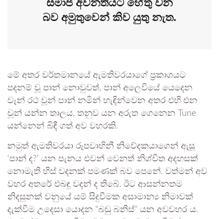
සමාජ අවනතියට හේතු වන
බව අමුතුවෙන් කිව යුතු නැත.
මේ අතර වර්තමානයේ ඇමතිවරයාගේ ප්‍රකාශයට
පදනම් වූ පාන් නොවුවත්, පාන් අලෙවියේ යෙදෙන
වෑන් රථ චූන් පාන් නමින් හැඳින්වෙන අතර එහි එන
චූන් යන්න තාලය, තනුව යන අරුත ගෙනෙන Tune
යන්නෙන් බිඳී ගත් අව වහරකි.
නමුත් ඇමතිවරයා රූපවාහිනී නිවේදකයාගෙන් ඇසූ
‘පාන් ද?’ යන පැනය එවන් වෙනත් නිශ්චිත අදහසක්
නොමැති හිස් වදනක් පමණක් බව පෙනේ. වත්මන් අව
වහර අතරේ එබඳු වදන් ද තිබේ. ඊට ආසන්නතම
නිදසුනක් වනුයේ යම් සිදුවීමක අසාමාන්‍ය නිමාවක්
දැක්වීම උදෙසා යොදන “බඩු බනිස්” යන අවවහර ය.