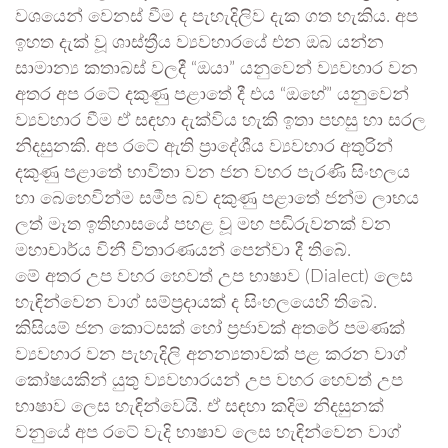
වශයෙන් වෙනස් වීම ද පැහැදිලිව දැක ගත හැකිය. අප
ඉහත දැක් වූ ශාස්ත්‍රීය ව්‍යවහාරයේ එන ඔබ යන්න
සාමාන්‍ය කතාබස් වලදී “ඔයා” යනුවෙන් ව්‍යවහාර වන
අතර අප රටේ දකුණු පළාතේ දී එය “ඔහේ” යනුවෙන්
ව්‍යවහාර වීම ඒ සඳහා දැක්විය හැකි ඉතා පහසු හා සරල
නිදසුනකි. අප රටේ ඇති ප්‍රාදේශීය ව්‍යවහාර අතුරින්
දකුණු පළාතේ භාවිතා වන ජන වහර පැරණි සිංහලය
හා බෙහෙවින්ම සමීප බව දකුණු පළාතේ ජන්ම ලාභය
ලත් මෑත ඉතිහාසයේ පහළ වූ මහ පඬිරුවනක් වන
මහාචාර්ය විනී විතාරණයන් පෙන්වා දී තිබේ.
මේ අතර උප වහර හෙවත් උප භාෂාව (Dialect) ලෙස
හැඳින්වෙන වාග් සම්ප්‍රදායක් ද සිංහලයෙහි තිබේ.
කිසියම් ජන කොටසක් හෝ ප්‍රජාවක් අතරේ පමණක්
ව්‍යවහාර වන පැහැදිලි අනන්‍යතාවක් පළ කරන වාග්
කෝෂයකින් යුතු ව්‍යවහාරයන් උප වහර හෙවත් උප
භාෂාව ලෙස හැඳින්වෙයි. ඒ සඳහා කදිම නිදසුනක්
වනුයේ අප රටේ වැදි භාෂාව ලෙස හැඳින්වෙන වාග්