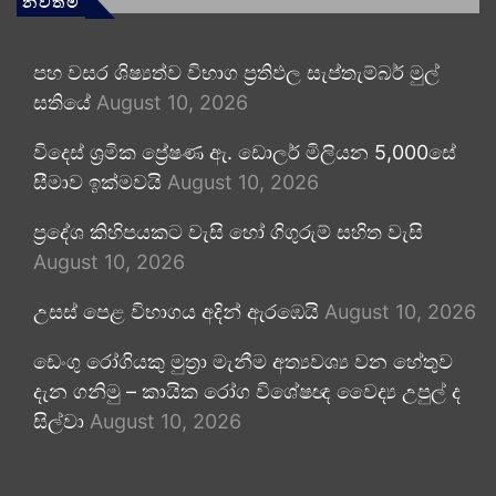
නවතම
පහ වසර ශිෂ්‍යත්ව විභාග ප්‍රතිඵල සැප්තැම්බර් මුල්
සතියේ
August 10, 2026
විදෙස් ශ්‍රමික ප්‍රේෂණ ඇ. ඩොලර් මිලියන 5,000සේ
සීමාව ඉක්මවයි
August 10, 2026
ප්‍රදේශ කිහිපයකට වැසි හෝ ගිගුරුම් සහිත වැසි
August 10, 2026
උසස් පෙළ විභාගය අදින් ඇරඹෙයි
August 10, 2026
ඩෙංගු රෝගියකු ⁣මුත්‍රා මැනීම අත්‍යවශ්‍ය වන හේතුව
දැන ගනිමු – කායික රෝග විශේෂඥ වෛද්‍ය උපුල් ද
සිල්වා
August 10, 2026