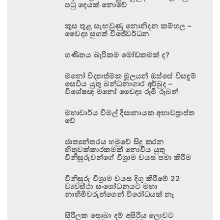
පටු දෙයක් නොවේ
කුස තුළ සැඟවුණු නොනිදන කම්හල –
වෛද්‍ය සුගත් විජේවර්ධන
ගණිතය බැරිකම මෝඩකමක් ද?
මනෝ විද්‍යාත්මක මූලයන් ඔස්සේ විසඳුම්
සෙවිය යුතු බන්ධනාගාර අර්බුද –
විශේෂඥ මනෝ වෛද්‍ය රූමි රූබන්
මහාචාර්ය විමල් දිසානායක අභාවප්‍රාප්ත
වේ
ජාත්‍යන්තරය හමුවේ සිදු කරන
හිතුවක්කාරකමක් නොවිය යුතු
විනිසුරුවන්ගේ විශ්‍රාම වයස පමා කිරීම
විනිසුරු විශ්‍රාම වයස දිගු කිරීමේ 22
ව්‍යවස්ථා සංශෝධනයට මහා
නාහිමිවරුන්ගෙන් විරෝධයක් නෑ
සිරිලක සොබා දම් අසිරිය ලොවට