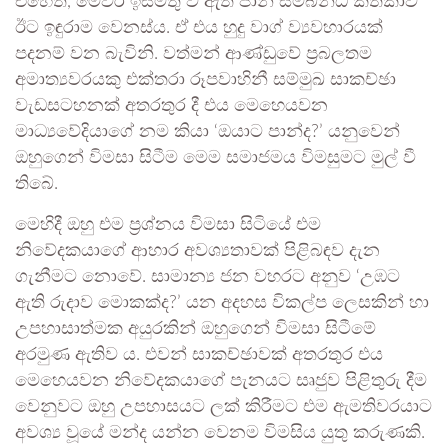
එහෙත්, මෙවර ඉස්මතු වී ඇති පාන් සම්බන්ධ කතිකාව
ඊට ඉඳුරාම වෙනස්ය. ඒ එය හුදු වාග් ව්‍යවහාරයක්
පදනම් වන බැවිනි. වත්මන් ආණ්ඩුවේ ප්‍රබලතම
අමාත්‍යවරයකු එක්තරා රූපවාහිනී සම්මුඛ සාකච්ඡා
වැඩසටහනක් අතරතුර දී එය මෙහෙයවන
මාධ්‍යවේදියාගේ නම කියා ‘ඔයාට පාන්ද?’ යනුවෙන්
ඔහුගෙන් විමසා සිටීම මෙම සමාජමය විමසුමට මුල් වී
තිබේ.
මෙහිදී ඔහු එම ප්‍රශ්නය විමසා සිටියේ එම
නිවේදකයාගේ ආහාර අවශ්‍යතාවක් පිළිබඳව දැන
ගැනීමට නොවේ. සාමාන්‍ය ජන වහරට අනුව ‘උඹට
ඇති රුදාව මොකක්ද?’ යන අදහස විකල්ප ලෙසකින් හා
උපහාසාත්මක අයුරකින් ඔහුගෙන් විමසා සිටීමේ
අරමුණ ඇතිව ය. එවන් සාකච්ඡාවක් අතරතුර එය
මෙහෙයවන නිවේදකයාගේ පැනයට සෘජුව පිළිතුරු දීම
වෙනුවට ඔහු උපහාසයට ලක් කිරීමට එම ඇමතිවරයාට
අවශ්‍ය වූයේ මන්ද යන්න වෙනම විමසිය යුතු කරුණකි.