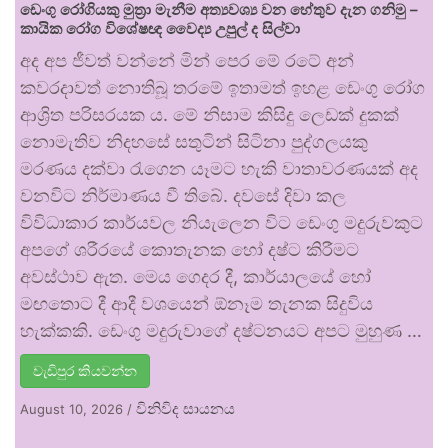
ඩෙංගු රෝගියකු ⁣මුත්‍රා මැනීම අත්‍යවශ්‍ය වන හේතුව දැන ගනිමු –
කායික රෝග විශේෂඥ වෛද්‍ය උපුල් ද සිල්වා
අද අප ජීවත් වන්නේ මින් පෙර මේ රටේ අන්
කවරදාවත් නොතිබූ තරමේ ඉතාමත් ඉහළ ඩෙංගු රෝග
ආශ්‍රිත පරිසරයක ය. මේ නිසාම කිසිදු ලෙඩක් දුකක්
නොමැතිව නිදහසේ සතුටින් සිටිනා පුද්ගලයකු
මරණය දක්වා රැගෙන යෑමට හැකි වාතාවරණයක් අද
වනවිට නිර්මාණය වී තිබේ. දවසේ දිවා කල
විවිධාකාර කාර්යවල නියැලෙන විට ඩෙංගු මදුරුවකුට
අපගේ ශරීරයේ කොතැනක හෝ දෂ්ට කිරීමට
අවස්ථාව ඇත. මෙය ගෙදර දී, කාර්යාලයේ හෝ
මඟතොට දී ආදී වශයෙන් ඕනෑම තැනක සිදුවිය
හැක්කකි. ඩෙංගු මදුරුවාගේ දෂ්ටනයට අපට මුහුණ …
වැඩිපුර කියවන්න
විනිවිද සායනය
August 10, 2026
/