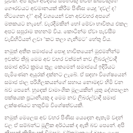
වූවකි. අප කුඩා අවදියේ සමහරකු තවත් කිසිවකුගේ
ගෞරවයට අවමානයක් කිරීම පිණිස යෙදූ “දවල් ද?
හිටගෙන ද?” ආදී වශයෙන් වන අවවහර අපගේ
මතකයට නැඟේ. වැරදීමකින් හෝ මේවා භාවිතය එකල
අපට සපුරාම තහනම් විය. කොටින්ම ඒවා පැවසීම
වැඩිහිටියන් ලවා “කට තලා ගැනීමට” හේතු විය.
නමුත් අතීත සමාජයේ පොදු භාවිතයෙන් මුළුමනින්ම
ඉවත්ව තිබූ මෙම අව වහර වත්මන් නව ලිබරල්වාදී
සමාජ අර්ථ ක්‍රමය තුළ කෙමෙන් සමාජයේ ඉදිරියට
පැමිණෙන අයුරක් දක්නට ලැබේ. ඒ සඳහා විශේෂයෙන්
සමාජ ජාල පරිශීලකයන්ගේ සහාය නොමඳව හිමි වන
බව පෙනේ. හුදෙක් වාමාංශික මූලයකින් යුතු දේශපාලන
පක්ෂයක ප්‍රධානියකු ද මෙම නව ලිබරල්වාදී සමාජ
ලක්ෂණයට නතුවීම විශේෂත්වයකි.
නමුත් මෙලෙස අව වහර පිණිස යෙදෙන ඇතැම් වදන්
වල ඒ සම්බන්ධ මූලික අර්ථයක් ද ඇති බව පෙනේ. අපි