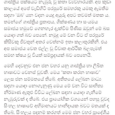
ශාස්ත්‍රීය පක්ෂයට නැඹුරු වූ කතා ව්‍යවහාරයකි. අප කුඩා
කාලයේ අපේ වැඩිහිටි පරපුරේ සමහරකු යමකු ඇමතීම
සඳහා ‘ඔබ’ යන වදන යෙදූ අයුරු අපට තවමත් මතක ය.
තමන්ගේ ශාස්ත්‍රීය ප්‍රතාපය, ශික්ෂණය හා සංයමය
සමාජය හමුවේ ගෙනහැර දැක්වීම පිණිස ඔවුන් මේ බස
යොදා ගත් බව පෙනේ. නමුදු මේ වන විට ඒ පරපුරේ
කිසිවකු ජීවතුන් අතර වෙත්නම් ඉතා කලාතුරකිනි. එය
අප සමාජය වෙත එල්ල වූ විවෘත ආර්ථික බලපෑමත්
සමඟ ක්ෂය වූ වියත් සම්ප්‍රදායක් බව පෙනෙයි.
මෙහි දෙවනුව එන ජන වහර යනු ශාස්ත්‍රීය හා ලිඛිත
භාෂාවට වෙනස් වූවකි. මෙය “කතා කරන භාෂාව”
ලෙස ජන සම්මතයේ තිබේ. අතීතයේ ලේඛන මාධ්‍ය
සඳහා යොදා නොගැනුණු මෙය මේ වන විට සාහිත්‍ය
නිර්මාණ ඇතුළු විවිධ ලේඛන සඳහා යොදා ගැනීමේ
නැඹුරුවක් ද තිබේ. එය ප්‍රායෝගික වශයෙන් පහසු වුවද
සිංහල භාෂාවේ අභිමානයට හානිදායක බවට මතයක් ද
තිබේ. සිංහලය පදනම් කරගත් මෙම ජන වහර ප්‍රාදේශීය