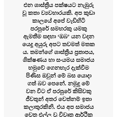
එන ශාස්ත්‍රීය පක්ෂයට නැඹුරු
වූ කතා ව්‍යවහාරයකි. අප කුඩා
කාලයේ අපේ වැඩිහිටි
පරපුරේ සමහරකු යමකු
ඇමතීම සඳහා ‘ඔබ’ යන වදන
යෙදූ අයුරු අපට තවමත් මතක
ය. තමන්ගේ ශාස්ත්‍රීය ප්‍රතාපය,
ශික්ෂණය හා සංයමය සමාජය
හමුවේ ගෙනහැර දැක්වීම
පිණිස ඔවුන් මේ බස යොදා
ගත් බව පෙනේ. නමුදු මේ
වන විට ඒ පරපුරේ කිසිවකු
ජීවතුන් අතර වෙත්නම් ඉතා
කලාතුරකිනි. එය අප සමාජය
වෙත එල්ල වූ විවෘත ආර්ථික