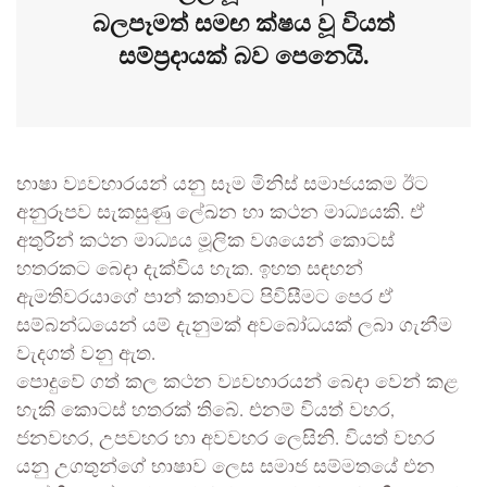
බලපෑමත් සමඟ ක්ෂය වූ වියත්
සම්ප්‍රදායක් බව පෙනෙයි.
භාෂා ව්‍යවහාරයන් යනු සෑම මිනිස් සමාජයකම ඊට
අනුරූපව සැකසුණු ලේඛන හා කථන මාධ්‍යයකි. ඒ
අතුරින් කථන මාධ්‍යය මූලික වශයෙන් කොටස්
හතරකට බෙදා දැක්විය හැක. ඉහත සඳහන්
ඇමතිවරයාගේ පාන් කතාවට පිවිසීමට පෙර ඒ
සම්බන්ධයෙන් යම් දැනුමක් අවබෝධයක් ලබා ගැනීම
වැදගත් වනු ඇත.
පොදුවේ ගත් කල කථන ව්‍යවහාරයන් බෙදා වෙන් කළ
හැකි කොටස් හතරක් තිබේ. එනම් වියත් වහර,
ජනවහර, උපවහර හා අවවහර ලෙසිනි. වියත් වහර
යනු උගතුන්ගේ භාෂාව ලෙස සමාජ සම්මතයේ එන