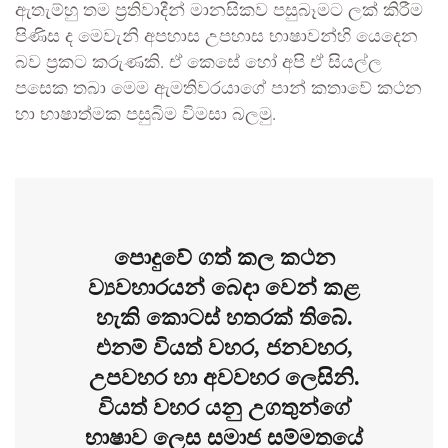
ඇතැම්හු තම ප්‍රතිවාදීන් මානසිකව පසුබෑමට ලක් කිරීම
පිණිස ද මෙවැනි අපහාස උපහාස භාෂාවන්හි යෙදෙන
බව ප්‍රකට කරුණකි. ඒ කෙසේ හෝ අපි ඒ සියල්ල
පසෙක තබා මෙම ඇමතිවරයාගේ පාන් කතාවේ කථන
හා භාෂාත්මක පසුබිම විමසා බලමු.
පොදුවේ ගත් කල කථන
ව්‍යවහාරයන් බෙදා වෙන් කළ
හැකි කොටස් හතරක් තිබේ.
එනම් වියත් වහර, ජනවහර,
උපවහර හා අවවහර ලෙසිනි.
වියත් වහර යනු උගතුන්ගේ
භාෂාව ලෙස සමාජ සම්මතයේ