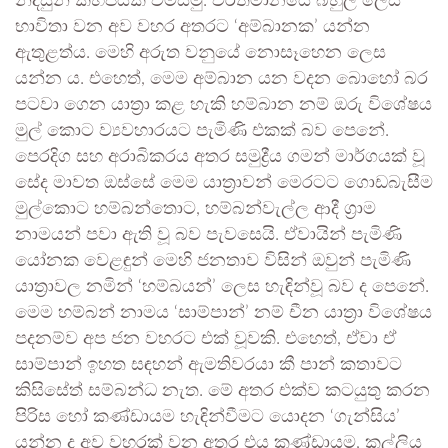
නිදසුන් කිහිපයක් විමසමු. වර්තමානයේ බහුල ලෙස
භාවිතා වන අව වහර අතරට ‘අම්බානක’ යන්න
ඇතුළත්ය. මෙහි අරුත වනුයේ නොසෑහෙන ලෙස
යන්න ය. එහෙත්, මෙම අම්බාන යන වදන බොහෝ බර
පටවා ගෙන යාත්‍රා කළ හැකි හම්බාන නම් ඔරු විශේෂය
මුල් කොට ව්‍යවහාරයට පැමිණි එකක් බව පෙනේ.
පෙරදිග සහ අරාබිකරය අතර සමුද්‍රීය ගමන් මාර්ගයක් වූ
සේද මාවත ඔස්සේ මෙම යාත්‍රාවන් මෙරටට ගොඩබැසීම
මුල්කොට හම්බන්තොට, හම්බන්වැල්ල ආදී ග්‍රාම
නාමයන් පවා ඇති වූ බව පැවසෙයි. ඒවායින් පැමිණි
යෝනක වෙළඳුන් මෙහි ජනතාව විසින් ඔවුන් පැමිණි
යාත්‍රාවල නමින් ‘හම්බයන්’ ලෙස හැඳින්වූ බව ද පෙනේ.
මෙම හම්බන් නාමය ‘සාම්පාන්’ නම් චීන යාත්‍රා විශේෂය
පදනම්ව අප ජන වහරට එක් වූවකි. එහෙත්, ඒවා ඒ
සාම්පාන් ඉහත සඳහන් ඇමතිවරයා කී පාන් කතාවට
කිසිසේත් සම්බන්ධ නැත. මේ අතර එක්ව කටයුතු කරන
පිරිස හෝ කණ්ඩායම හැඳින්වීමට යොදන ‘ගැන්සිය’
යන්න ද අව වහරක් වන අතර එය කණ්ඩායම, කල්ලිය