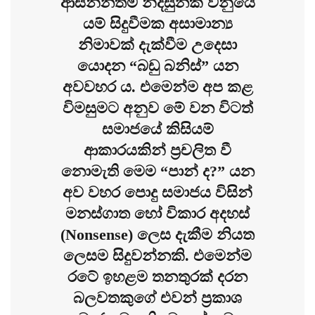
ආසන්නතම නිදසුනක් වනුයේ
යම් සිදුවීමක අසාමාන්‍ය
නිමාවක් දැක්වීම උදෙසා
යොදන “බඩු බනිස්” යන
අවවහර ය.
එමෙන්ම අප කළ
විමසුමට අනුව මේ වන විටත්
සමාජයේ කිසියම්
ආකාරයකින් ප්‍රචලිත වී
නොමැති මෙම “පාන් ද?” යන
අව වහර පොදු සමාජය විසින්
මනස්ගාත හෝ විකාර අදහස්
(Nonsense) ලෙස දැකීම නියත
ලෙසම සිදුවන්නකි. එමෙන්ම
රටේ ඉහළම තනතුරක් දරන
බලවතකුගේ එවන් ප්‍රකාශ