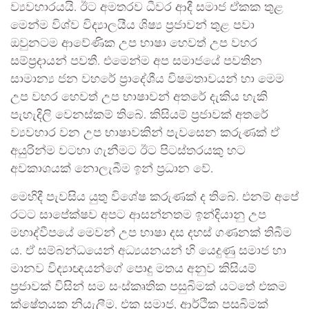
ව්‍යවහාරයයි. ඊට අමතරව ධීවර ආදී සමාජ ඒකක තුළ
මෙන්ම විශ්ව විද්‍යාලයීය ශිෂ්‍ය ප්‍රජාවන් තුළ පවා
ඔවුනටම ආවේණික උප භාෂා හෙවත් උප වහර
සම්ප්‍රදායන් පවතී. එමෙන්ම අප සමාජයේ පවතින
සාමාන්‍ය ජන වහරේ ප්‍රාදේශීය විෂමතාවයන් හා මෙම
උප වහර හෙවත් උප භාෂාවන් අතරේ දැකිය හැකි
පැහැදිලි වෙනස්කම් තිබේ. කිසියම් ප්‍රජාවක් අතරේ
ව්‍යවහාර වන උප භාෂාවකින් පැවසෙන කරුණක් ඒ
අයුරින්ම වටහා ගැනීමට ඊට පිටස්තරයකු හට
අවකාශයක් නොලැබීම ඉන් ප්‍රධාන වේ.
මෙහිදී පැවසිය යුතු විශේෂ කරුණක් ද තිබේ. එනම් අපේ
රටට සාපේක්ෂව අපට ආසන්නතම ඉන්දියානු උප
මහාද්වීපයේ මෙවන් උප භාෂා දස දහස් ගණනක් තිබීම
ය. ඒ සම්බන්ධයෙන් අධ්‍යයනයන් හි යෙදුණු සමාජ හා
මානව විද්‍යාඥයන්ගේ පොදු මතය අනුව කිසියම්
ප්‍රජාවක් විසින් සම සංස්කෘතික පසුබිමක් යටතේ එකම
ක්ෂේත්‍රයක නියැලීම, එක සමාජ, ආර්ථික පසුබිමක්