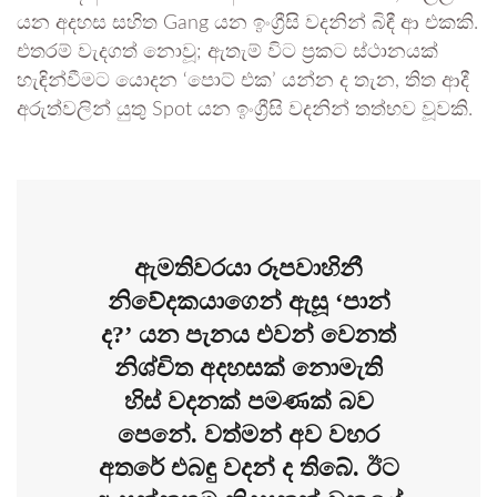
යන අදහස සහිත Gang යන ඉංග්‍රීසි වදනින් බිඳී ආ එකකි.
එතරම් වැදගත් නොවූ; ඇතැම් විට ප්‍රකට ස්ථානයක්
හැඳින්වීමට යොදන ‘පොට් එක’ යන්න ද තැන, තිත ආදී
අරුත්වලින් යුතු Spot යන ඉංග්‍රීසි වදනින් තත්භව වූවකි.
ඇමතිවරයා රූපවාහිනී
නිවේදකයාගෙන් ඇසූ ‘පාන්
ද?’ යන පැනය එවන් වෙනත්
නිශ්චිත අදහසක් නොමැති
හිස් වදනක් පමණක් බව
පෙනේ. වත්මන් අව වහර
අතරේ එබඳු වදන් ද තිබේ. ඊට