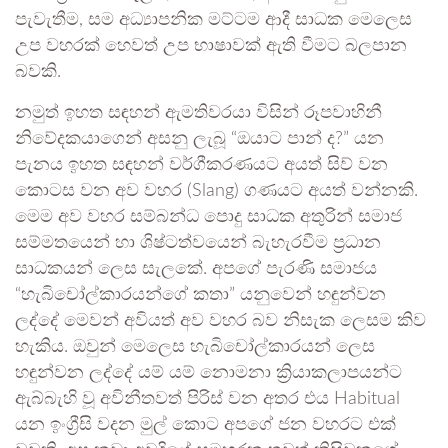
පැවැතීම, සම අධ්‍යාපනික මට්ටම ආදී සාධක මෙලෙස
උප වහරක් හෙවත් උප භාෂාවක් ඇති වීමට බලපාන
බවකි.
නමුත් ඉහත සඳහන් ඇමතිවරයා විසින් රූපවාහිනී
නිවේදකයාගෙන් අසනු ලැබූ “ඔයාට පාන් ද?” යන
පැනය ඉහත සඳහන් වර්ගීකරණයට අයත් සිව් වන
කොටස වන අව වහර (Slang) ගණයට අයත් වන්නකි.
මෙම අව වහර සම්බන්ධ පොදු සාධක අතුරින් සමාජ
සම්මතයෙන් හා ශිෂ්ටත්වයෙන් බැහැරවීම ප්‍රධාන
සාධකයන් ලෙස සැලකේ. අපගේ පැරණි සමාජය
“හැබිචෝල්කාරයන්ගේ කතා” යනුවෙන් හඳුන්වන
ලද්දේ මෙවන් අවියත් අව වහර බව නිසැක ලෙසම කිව
හැකිය. ඔවුන් මෙලෙස හැබිචෝල්කාරයන් ලෙස
හඳුන්වන ලද්දේ යම් යම් නොමනා ක්‍රියාකලාපයන්ට
ඇබ්බැහි වූ අවිනීතවත් පිරිස් වන අතර එය Habitual
යන ඉංග්‍රීසි වදන මුල් කොට අපගේ ජන වහරට එක්