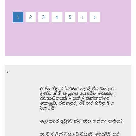
1
2
3
4
5
›
»
.
රාජ්‍ය නිලධාරීන්ගේ වැරදි තීරණවලට
දණ්ඩ නීති සංග්‍රහය යෙදවීම බරපතල
අවභාවිතයකි – සුනිල් කන්නන්ගර
කොළඹ, රත්නපුර, අම්පාර හිටපු මහ
දිසාපති
ලෝකයේ අඩුවෙන්ම නිදා ගන්නා ජාතිය?
නැව් වලින් බහලුම් මුහුදට පෙරලීම සුළු