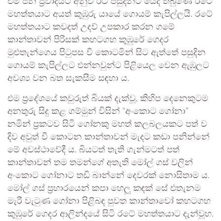
එම ජන ප්‍රවාදයට අනුව ඊට පසුදිනට යෙදී තිබුණේ රටේ
මහත්තයාට අයත් කුඹුරු යායේ ගොයම් කැපිල්ලයි. රටේ
මහත්තයාට කවදත් උදව් උපකාර කරන ගමේ
කාන්තාවන් පිරිසක් කහටගහ කුඹුරේ ගෙදර
මුළුතැන්ගෙය පිටුපස වී කොටමින් සිට ඇත්තේ පසුදින
ගොයම් කැපිල්ලට එන්නවුන්ට පිළියෙල වෙන ඇඹුලට
අවශ්‍ය වන බත සැකසීම සඳහා ය.
එම ප්‍රදේශයේ කවුරුත් බියක් දැක්වූ, කිහිප දෙනෙකුටම
අනතුරු සිදු කළ ගම්මුන් විසින් “අංකොට ගෝනා”
නමින් ප්‍රකටව සිටි ගෝනකු මහත් කලබලයකට පත් ව
දිව අවුත් වී කොටන කාන්තාවන් මැදට කඩා පනින්නේ
මේ අවස්ථාවේදී ය. බියටත් තැති ගැන්මටත් පත්
කාන්තාවන් තම තමන්ගේ අතැති මෝල් ගස් වලින්
අංකොට ගෝනාට තඩි බාන්නේ දෙවරක් නොසිතාම ය.
මෝල් ගස් ප්‍රහාරයෙන් කපා හෙලූ කඳක් සේ එතැනම
මැරී වැටුණ ගෝනා පිළිබඳ පුවත කාන්තාවෝ කහටගහ
කුඹුරේ ගෙදර ආලින්දයේ සිටි රටේ මහත්තයාට දැන්වූහ.