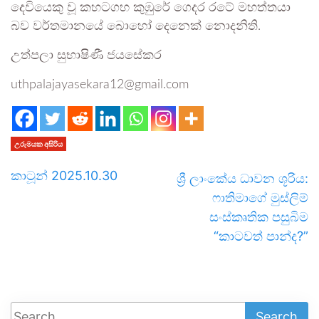
දෙවියෙකු වූ කහටගහ කුඹුරේ ගෙදර රටේ මහත්තයා
බව වර්තමානයේ බොහෝ දෙනෙක් නොදනිති.
උත්පලා සුභාෂිණී ජයසේකර
uthpalajayasekara12@gmail.com
උරුමයක අසිරිය
කාටූන් 2025.10.30
ශ්‍රී ලාංකේය ධාවන ශූරිය:
ෆාතිමාගේ මුස්ලිම්
සංස්කෘතික පසුබිම
“කාටවත් පාන්ද?”