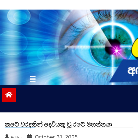
Skip
to
content
vinivida.lk
කටේ වරදකින් දෙවියකු වූ රටේ මහත්තයා
October 31, 2025
Editor