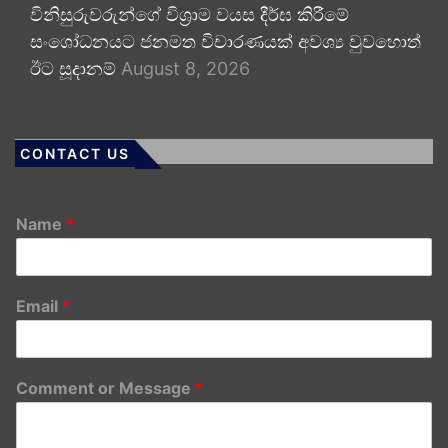
විනිසුරුවරුන්ගේ විශ්‍රාම වයස දීර්ඝ කිරීමේ
සංශෝධනයට ජනමත විචාරණයක් අවශ්‍ය වුවහොත්
ඊට සූදානම්
August 8, 2026
CONTACT US
Name
*
Email
*
Comment or Message
*