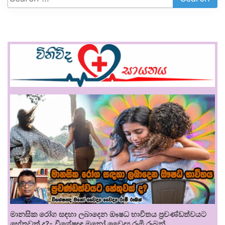
මානසික රෝග සඳහා ලබාදෙන ඖෂධ භාවිතය ප්‍රචණ්ඩත්වයට
හේතුවක් ද?- විශේෂඥ මනෝ වෛද්‍ය රූමි රූබන්