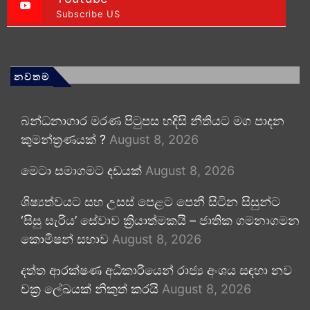
Subscribe US
නවතම
බන්ධනාගාර මරණ පිටුපස හදිසි නීතියට මග පාදන
කුමන්ත්‍රණයක් ?
August 8, 2026
මෙටා සමාගමට දඩයක්
August 8, 2026
ශිෂ්‍යත්වයට සහ උසස් පෙළට පෙනී සිටින සිසුන්ට
‘සිසු සැරිය’ සේවාව ක්‍රියාත්මකයි – ජාතික ගමනාගමන
කොමිෂන් සභාව
August 8, 2026
දත්ත ආරක්ෂණ අධිකාරියෙන් රාජ්‍ය අංශය සඳහා නව
චක්‍ර ලේඛයක් නිකුත් කරයි
August 8, 2026