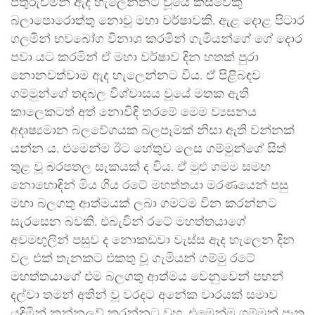
පතුරුවමින් ඇද හැලෙන්නට වූයේ කිසිවෙකු
බලාපොරොත්තු නොවූ මහා වර්ෂාවකි. ඇළ දොළ පිටාර
ගලමින් භවබෝග විනාශ කරමින් ගැමියන්ගේ ගේ දොර
පවා යට කරමින් ඒ මහා වර්ෂාව දින හතක් පුරා
නොනවත්වාම ඇද හැලෙන්නට විය. ඒ පිළිබඳව
ගම්මුන්ගේ තදබල විශ්වාසය වූයේ මතක ඇති
කාලෙකටත් අත් නොවිඳි තරමේ මෙම ව්‍යසනය
අදෘෂ්‍යමාන බලවේගයක බලපෑමක් නිසා ඇති වන්නක්
යන්න ය. එමෙන්ම ඊට හේතුව ලෙස ගම්මුන්ගේ සිත්
තුළ වූ බරපතල සැකයක් ද විය. ඒ මුළු ගමම සමඟ
නොහොඳින් මිය ගිය රටේ මහත්තයා මරණයෙන් පසු
මහා බලගතු ආත්මයක් ලබා ගමටම වින කරන්නට
සැරසෙන බවකි. එබැවින් රටේ මහත්තයාගේ
අවමඟුලින් පසුව ද නොකඩවා වැස්ස ඇද හැලෙන දින
වල එක් තැනකට එකතු වූ ගැමියන් ගම්මු රටේ
මහත්තයාගේ එම බලගතු ආත්මය වෙනුවෙන් පහන්
දල්වා තමන් අතින් වූ වරදට අනේක වාරයක් සමාව
යදිමින් කන්නලව් කරන්නට වූහ. එමෙන්ම ගම්මුන් පැතූ