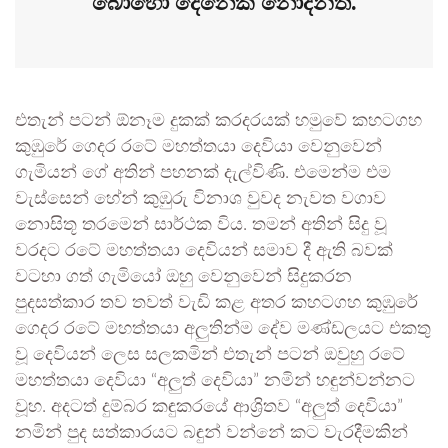
බොහෝ දෙනෙක් නොදනිති.
එතැන් පටන් ඕනෑම දුකක් කරදරයක් හමුවේ කහටගහ
කුඹුරේ ගෙදර රටේ මහත්තයා දෙවියා වෙනුවෙන්
ගැමියන් ගේ අතින් පහනක් දැල්විණි. එමෙන්ම එම
වැස්සෙන් හේන් කුඹුරු විනාශ වුවද නැවත වගාව
නොසිතූ තරමෙන් සාර්ථක විය. තමන් අතින් සිදු වූ
වරදට රටේ මහත්තයා දෙවියන් සමාව දී ඇති බවක්
වටහා ගත් ගැමියෝ ඔහු වෙනුවෙන් සිදුකරන
පුදසත්කාර තව තවත් වැඩි කළ අතර කහටගහ කුඹුරේ
ගෙදර රටේ මහත්තයා අලුතින්ම දේව මණ්ඩලයට එකතු
වූ දෙවියන් ලෙස සලකමින් එතැන් පටන් ඔවුහු රටේ
මහත්තයා දෙවියා “අලුත් දෙවියා” නමින් හඳුන්වන්නට
වූහ. අදටත් දුම්බර කඳුකරයේ ආශ්‍රිතව “අලුත් දෙවියා”
නමින් පුද සත්කාරයට බඳුන් වන්නේ කට වැරදීමකින්