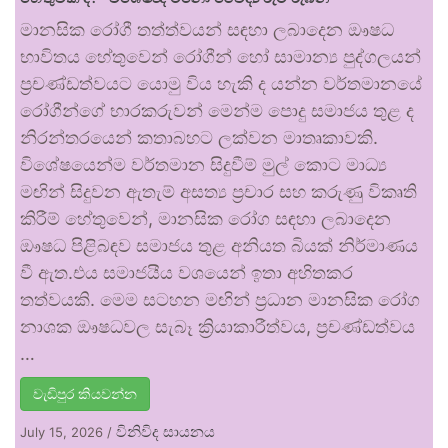
මානසික රෝගී තත්ත්වයන් සඳහා ලබාදෙන ඖෂධ
භාවිතය හේතුවෙන් රෝගීන් හෝ සාමාන්‍ය පුද්ගලයන්
ප්‍රචණ්ඩත්වයට යොමු විය හැකි ද යන්න වර්තමානයේ
රෝගීන්ගේ භාරකරුවන් මෙන්ම පොදු සමාජය තුළ ද
නිරන්තරයෙන් කතාබහට ලක්වන මාතෘකාවකි.
විශේෂයෙන්ම වර්තමාන සිදුවීම් මුල් කොට මාධ්‍ය
මඟින් සිදුවන ඇතැම් අසත්‍ය ප්‍රචාර සහ කරුණු විකෘති
කිරීම් හේතුවෙන්, මානසික රෝග සඳහා ලබාදෙන
ඖෂධ පිළිබඳව සමාජය තුළ අනියත බියක් නිර්මාණය
වී ඇත.එය සමාජයීය වශයෙන් ඉතා අහිතකර
තත්වයකි. මෙම සටහන මඟින් ප්‍රධාන මානසික රෝග
නාශක ඖෂධවල සැබෑ ක්‍රියාකාරීත්වය, ප්‍රචණ්ඩත්වය
…
වැඩිපුර කියවන්න
විනිවිද සායනය
July 15, 2026
/