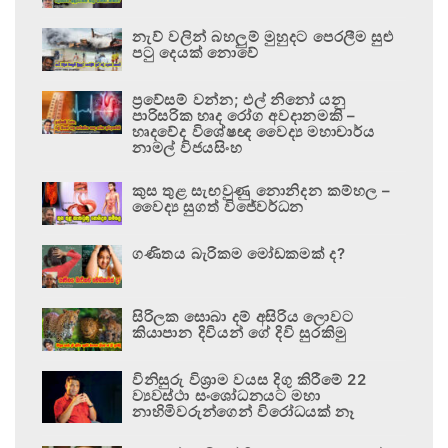
නැව් වලින් බහලුම් මුහුදට පෙරලීම සුළු
පටු දෙයක් නොවේ
ප්‍රවේසම් වන්න; එල් නිනෝ යනු
පාරිසරික හෘද රෝග අවදානමකි –
හෘදවේද විශේෂඥ වෛද්‍ය මහාචාර්ය
නාමල් විජයසිංහ
කුස තුළ සැඟවුණු නොනිදන කම්හල –
වෛද්‍ය සුගත් විජේවර්ධන
ගණිතය බැරිකම මෝඩකමක් ද?
සිරිලක සොබා දම් අසිරිය ලොවට
කියාපාන දිවියන් ගේ දිවි සුරකිමු
විනිසුරු විශ්‍රාම වයස දිගු කිරීමේ 22
ව්‍යවස්ථා සංශෝධනයට මහා
නාහිමිවරුන්ගෙන් විරෝධයක් නෑ