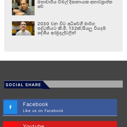
මහාචාර්ය විමල් දිසානායක අභාවප්‍රාප්ත
වේ
2030 වන විට අධිවේගී මාර්ග
පද්ධතියට කි.මී. 132ක්;සියලු වියදම්
දේශීය අරමුදල්වලින්
SOCIAL SHARE
Facebook
Like us on Facebook
Youtube