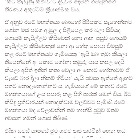
“කට කැඩුණු කතාව”ට දඬුවම් දෙමින් ගම්මුන්ගේ
තීරණය අකුරටම ක්‍රියාත්මක විය.
ඒ අනුව රටේ මහත්තයා බොහෝ පිරිසකට සෑහෙන්නට
ගෝන මස් සමග ඇඹුල ද පිළියෙල කර බලා සිටියද
ගොයම් කැපිල්ලට කිසිවෙක් නො ආහ. පසුව ගොයම්
කැපිල්ලට කිසිවෙකුත් නො ආ හේතු සොයා විමසුම්
කළ රටේ මහත්තයට ගැමියෙකු “ඇයි ඔබ තුමා කියලා
තියෙන්නේ අං කොට ගෝනා කුඹුරු යාය කපල දෙයි
කියලා අපිත් ඉතින් කතා වෙලා අං කොට ගෝනාටම ඒ
වැඩේ බාර දීලා නිකම් හිටියා” යැයි පවසා ඇත්තේ ඇඟට
පතට නොදැනෙන්නට ය. ගැමියාගේ මේ කතාව රටේ
මහත්තයාගේ ළය පසාරු කළ පිහි පාරක් මෙන් විය. ඊට
කිසිදු ප්‍රතිචාරයක් නොදක්වාම වලව්වට පැමිණි රටේ
මහත්තයා මද වේලාවකින් තම හාන්සි පුටුව මතම
අවසන් ගමන් ගොස් තිබිණ.
එදින සවස් යාමයේ මුළු ගමම කළු කරමින් හෙන හඬ