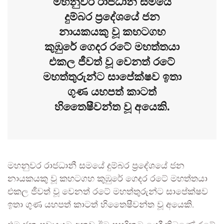
මහනුවර රාජධානී සමයේ
දුම්බර ප්‍රදේශයේ ජන
නායකයකු වූ කහටගහ
කුඹුරේ ගෙදර රටේ මහත්තයා
එකල ජීවත් වූ වෙනත් රටේ
මහත්තුරුන්ට සාපේක්ෂව ඉතා
ගුණ යහපත් කාටත්
හිතෛෂීවන්ත වූ අයෙකි.
මහනුවර රාජධානී සමයේ දුම්බර ප්‍රදේශයේ ජන
නායකයකු වූ කහටගහ කුඹුරේ ගෙදර රටේ මහත්තයා
එකල ජීවත් වූ වෙනත් රටේ මහත්තුරුන්ට සාපේක්ෂව
ඉතා ගුණ යහපත් කාටත් හිතෛෂීවන්ත වූ අයෙකි.