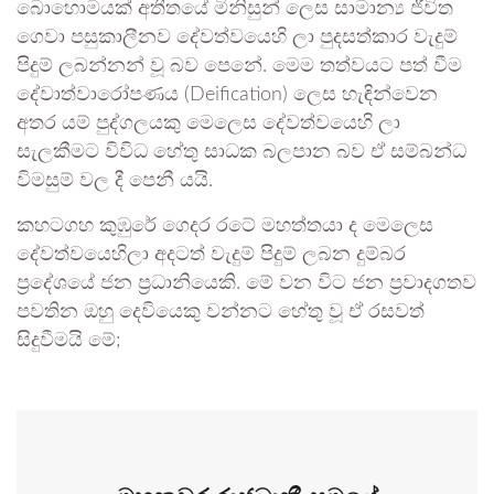
බොහොමයක් අතීතයේ මිනිසුන් ලෙස සාමාන්‍ය ජීවිත
ගෙවා පසුකාලීනව දේවත්වයෙහි ලා පුදසත්කාර වැදුම්
පිදුම් ලබන්නන් වූ බව පෙනේ. මෙම තත්වයට පත් වීම
දේවාත්වාරෝපණය (Deification) ලෙස හැඳින්වෙන
අතර යම් පුද්ගලයකු මෙලෙස දේවත්වයෙහි ලා
සැලකීමට විවිධ හේතු සාධක බලපාන බව ඒ සම්බන්ධ
විමසුම් වල දී පෙනී යයි.
කහටගහ කුඹුරේ ගෙදර රටේ මහත්තයා ද මෙලෙස
දේවත්වයෙහිලා අදටත් වැදුම් පිදුම් ලබන දුම්බර
ප්‍රදේශයේ ජන ප්‍රධානියෙකි. මේ වන විට ජන ප්‍රවාදගතව
පවතින ඔහු දෙවියෙකු වන්නට හේතු වූ ඒ රසවත්
සිදුවීමයි මේ;