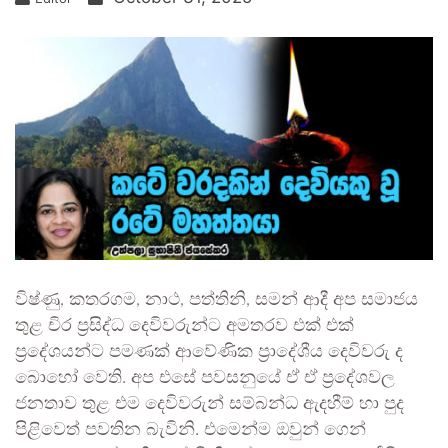
විෂ්ණු, කතරගම, නාථ, පත්තිනි, සමන් ආදී අප සමාජය
තුළ චිර ප්‍රසිද්ධ දෙවිවරුන්ට අමතරව එක් එක්
ප්‍රදේශයන්ට පමණක් ආවේණික ප්‍රාදේශීය දෙවිවරු ද
බොහෝ වෙති. අප එසේ පවසනුයේ ඒ ඒ ප්‍රදේශවල
ජනතාව තුළ එම දෙවිවරුන් සම්බන්ධ ඇදහීම් හා පුද
පිළිවෙත් පවතින බැවිනි. එමෙන්ම ඔවුන් ගෙන්