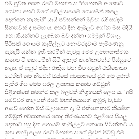
එම පුවත අසන රටේ මහත්තයා “එහෙනම් අංකොට
ගෝනා හෙට මගේ වෙල්යායෙම ගොයමත් කපල
දෙන්නෙ නැතැයි” යැයි පවසන්නේ මුවඟ රැඳි සරදම්
සිනහවක් ද සමඟ ය. හෙට දින ඇඹුලට ගෝන මස මදියි
නොකියන්නට ලැබෙන බව දන්නා ගම්මුන් විශාල
පිරිසක් ගොයම් කැපිල්ලට නොවරදවාම පැමිණෙනු
ඇතැයි යන්න ඉඟි කරමින් පැවසූ මෙම උපහාසාත්මක
කතාව වී කොටමින් සිටි ඇතැම් කාන්තාවන්ට රිස්සුවේ
නැත. ඒ අනුව එදින රාත්‍රිය වන විට ඔවුන් එකිනෙකා
වෙතින් තම නිවෙස් ඔස්සේ අවසානයේ මුළු ගම පුරාත්
පැතිර ගිය මෙම සරල උපහාස කතාව ගම්මුන්
පිළිගත්තේ තමන්ට කල බලවත් නිග්‍රහයක් ලෙස ය. “අපි
මෙච්චර කාලයක් රටේ මහත්තයාගේ කුඹුරු වැඩට
ආවේ ගෝන මස් බලාගෙන දැ”යි එකිනෙකාට කියමින්
ගම්මුන් අවසානයේ පොදු තීරණයකට එළඹියේ සියලු
දෙනාට පසු දින ගොයම් කැපිල්ලට නොයා සිටින්නට ය.
ඉතා අහඹු ලෙස රටේ මහත්තයාගේ මුවින් පිටවූ එම