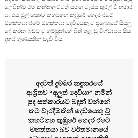
ලෙසින්ම එම කන්නලව්වත් සමඟ වැස්ස තුරල් වී හමාර
ය. එය මුල් කොට කහටගහ කුඹුරේ ගෙදර රටේ
මහත්තයා රටේ මහත්තයා දෙවියෙකු ව ප්‍රදේශයේ සියලු
දේ කරන බවට වූ ගම්මුන්ගේ සිත් තුළ වූ විශ්වාසය සිය
දහස් ගුණයකින් වැඩි විය.
අදටත් දුම්බර කඳුකරයේ
ආශ්‍රිතව “අලුත් දෙවියා” නමින්
පුද සත්කාරයට බඳුන් වන්නේ
කට වැරදීමකින් දෙවියෙකු වූ
කහටගහ කුඹුරේ ගෙදර රටේ
මහත්තයා බව වර්තමානයේ