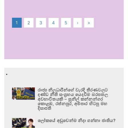
1
2
3
4
5
›
»
.
රාජ්‍ය නිලධාරීන්ගේ වැරදි තීරණවලට
දණ්ඩ නීති සංග්‍රහය යෙදවීම බරපතල
අවභාවිතයකි – සුනිල් කන්නන්ගර
කොළඹ, රත්නපුර, අම්පාර හිටපු මහ
දිසාපති
ලෝකයේ අඩුවෙන්ම නිදා ගන්නා ජාතිය?