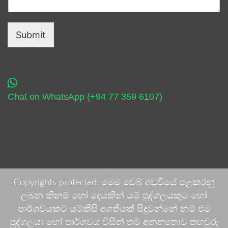
Submit
Chat on WhatsApp (+94 77 359 6107)
Copyrights protected: මෙම වෙබ් අඩවියේ පළකරනු
ලබන කිනම් හෝ දෙයකින් යම් පුද්ගලයකුට හෝ
පාර්ශවයකට යම්කිසි අගතියක් සිදුවන්නේ නම් එම
පුද්ගලයා හෝ පාර්ශවය විසින් තම අනන්‍යතාව තහවුරු