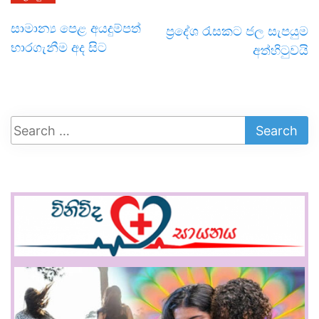
සාමාන්‍ය පෙළ අයදුම්පත්
ප්‍රදේශ රැසකට ජල සැපයුම
භාරගැනීම අද සිට
අත්හිටුවයි