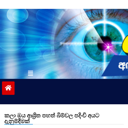
Skip
to
content
vinivida.lk
කලා ඔය ආශ්‍රිත පහත් බිම්වල පදිංචි අයට
දැනුම්දීමක්