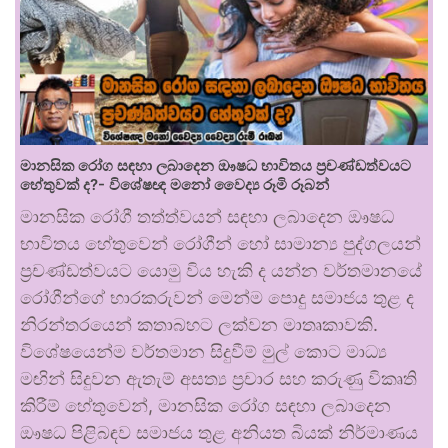
මානසික රෝග සඳහා ලබාදෙන ඖෂධ භාවිතය ප්‍රචණ්ඩත්වයට
හේතුවක් ද?- විශේෂඥ මනෝ වෛද්‍ය රූමි රූබන්
මානසික රෝගී තත්ත්වයන් සඳහා ලබාදෙන ඖෂධ
භාවිතය හේතුවෙන් රෝගීන් හෝ සාමාන්‍ය පුද්ගලයන්
ප්‍රචණ්ඩත්වයට යොමු විය හැකි ද යන්න වර්තමානයේ
රෝගීන්ගේ භාරකරුවන් මෙන්ම පොදු සමාජය තුළ ද
නිරන්තරයෙන් කතාබහට ලක්වන මාතෘකාවකි.
විශේෂයෙන්ම වර්තමාන සිදුවීම් මුල් කොට මාධ්‍ය
මඟින් සිදුවන ඇතැම් අසත්‍ය ප්‍රචාර සහ කරුණු විකෘති
කිරීම් හේතුවෙන්, මානසික රෝග සඳහා ලබාදෙන
ඖෂධ පිළිබඳව සමාජය තුළ අනියත බියක් නිර්මාණය