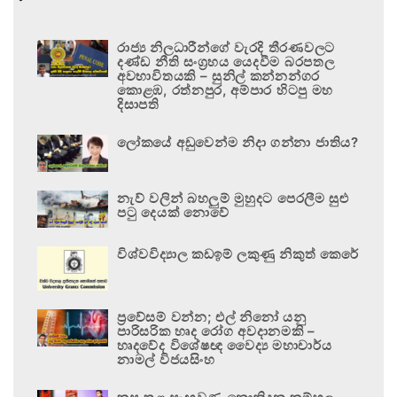
රාජ්‍ය නිලධාරීන්ගේ වැරදි තීරණවලට
දණ්ඩ නීති සංග්‍රහය යෙදවීම බරපතල
අවභාවිතයකි – සුනිල් කන්නන්ගර
කොළඹ, රත්නපුර, අම්පාර හිටපු මහ
දිසාපති
ලෝකයේ අඩුවෙන්ම නිදා ගන්නා ජාතිය?
නැව් වලින් බහලුම් මුහුදට පෙරලීම සුළු
පටු දෙයක් නොවේ
විශ්වවිද්‍යාල කඩඉම් ලකුණු නිකුත් කෙරේ
ප්‍රවේසම් වන්න; එල් නිනෝ යනු
පාරිසරික හෘද රෝග අවදානමකි –
හෘදවේද විශේෂඥ වෛද්‍ය මහාචාර්ය
නාමල් විජයසිංහ