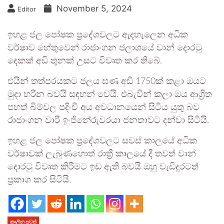
November 5, 2024
Editor
ඉහළ ජල පෝෂක ප්‍රදේශවලට ඇදහැලෙන අධික
වර්ෂාව හේතුවෙන් රාජාංගන ජලාශයේ වාන් දොරටු
දෙකක් අඩි තුනක් උසට විවෘත කර තිබේ.
එයින් තත්පරයකට ජලය ඝණ අඩි 1750ක් කළා ඔයට
මුදා හරින බවයි සඳහන් වෙයි. එබැවින් කලා ඔය ආශ්‍රිත
පහත් බිම්වල පදිංචි අය අවධානයෙන් සිටිය යුතු බව
රාජාංගන වාරි ඉංජිනේරුවරයා ජනතාවට දන්වා සිටියි.
ඉහළ ජල පෝෂක ප්‍රදේශවලට සවස් කාලයේ අධික
වර්ෂාවක් ලැබුණහොත් රාත්‍රී කාලයේ දී තවත් වාන්
දොරටු විවෘත කිරීමට ඉඩ ඇති බවයි ඔහු වැඩිදුරටත්
ප්‍රකාශ කර සිටියි.
කාලීන පුවත්