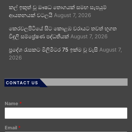
කල් ඉකුත් වූ ඖෂධ තොගයක් සමඟ සැපයුම්
ආයතනයක් වටලයි
August 7, 2026
කෙරවලපිටියේ සිට කොළඹ වරායට තවත් භූගත
විදුලි සම්ප්‍රේෂණ පද්ධතියක්
August 7, 2026
ප්‍රදේශ රැසකට මිලිමීටර 75 ඉක්ම වූ වැසි
August 7,
2026
CONTACT US
Name
*
Email
*