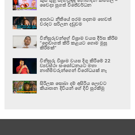
කුස තුළ සැඟවුණු නොනිදන කම්හල –
වෛද්‍ය සුගත් විජේවර්ධන
අපරාධ නීතියේ පරම පදනම හෙවත්
වරදට සරිලන දඬුවම
විනිසුරුවන්ගේ විශ්‍රාම වයස දීර්ඝ කිරීම
“දොවාගත් කිරි කළයට ගොම මුසු
කිරීමක්”
විනිසුරු විශ්‍රාම වයස දිගු කිරීමේ 22
ව්‍යවස්ථා සංශෝධනයට මහා
නාහිමිවරුන්ගෙන් විරෝධයක් නෑ
සිරිලක සොබා දම් අසිරිය ලොවට
කියාපාන දිවියන් ගේ දිවි සුරකිමු