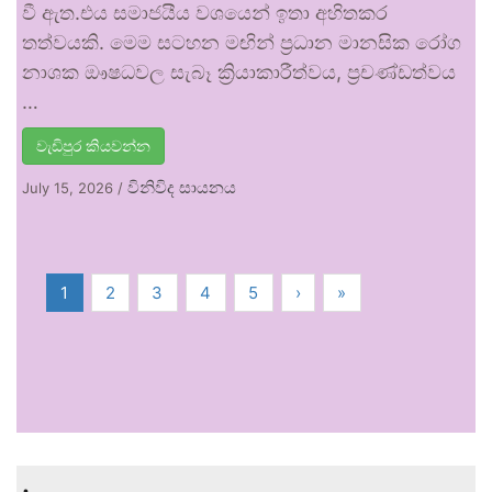
වී ඇත.එය සමාජයීය වශයෙන් ඉතා අහිතකර
තත්වයකි. මෙම සටහන මඟින් ප්‍රධාන මානසික රෝග
නාශක ඖෂධවල සැබෑ ක්‍රියාකාරීත්වය, ප්‍රචණ්ඩත්වය
…
වැඩිපුර කියවන්න
විනිවිද සායනය
July 15, 2026
/
1
2
3
4
5
›
»
.