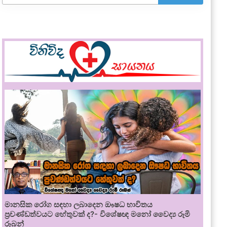
මානසික රෝග සඳහා ලබාදෙන ඖෂධ භාවිතය
ප්‍රචණ්ඩත්වයට හේතුවක් ද?- විශේෂඥ මනෝ වෛද්‍ය රූමි
රූබන්