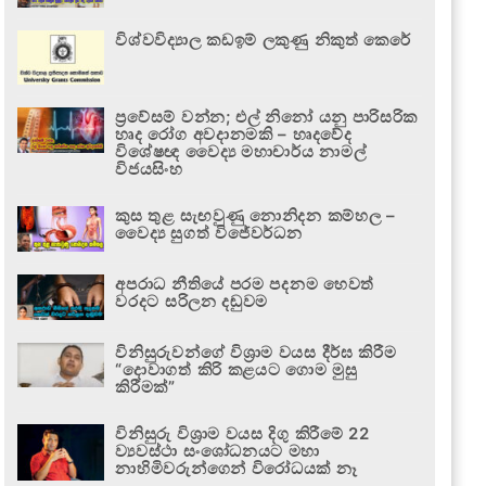
විශ්වවිද්‍යාල කඩඉම් ලකුණු නිකුත් කෙරේ
ප්‍රවේසම් වන්න; එල් නිනෝ යනු පාරිසරික
හෘද රෝග අවදානමකි – හෘදවේද
විශේෂඥ වෛද්‍ය මහාචාර්ය නාමල්
විජයසිංහ
කුස තුළ සැඟවුණු නොනිදන කම්හල –
වෛද්‍ය සුගත් විජේවර්ධන
අපරාධ නීතියේ පරම පදනම හෙවත්
වරදට සරිලන දඬුවම
විනිසුරුවන්ගේ විශ්‍රාම වයස දීර්ඝ කිරීම
“දොවාගත් කිරි කළයට ගොම මුසු
කිරීමක්”
විනිසුරු විශ්‍රාම වයස දිගු කිරීමේ 22
ව්‍යවස්ථා සංශෝධනයට මහා
නාහිමිවරුන්ගෙන් විරෝධයක් නෑ