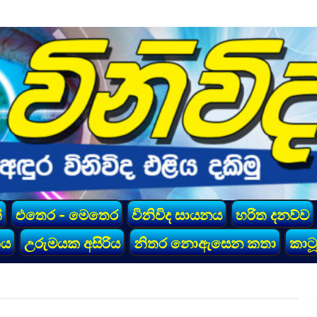
්
එතෙර - මෙතෙර
විනිවිද සායනය
හරිත දනව්ව
කය
උරුමයක අසිරිය
නිතර නොඇසෙන කතා
කාටූ