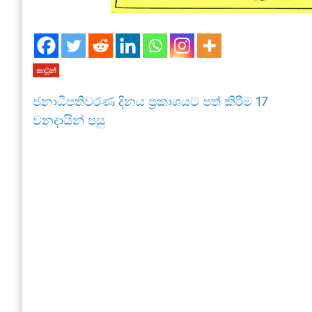
කාටූන්
ජනාධිපතිවරණ දිනය ප්‍රකාශයට පත් කිරීම 17
වනදායින් පසු