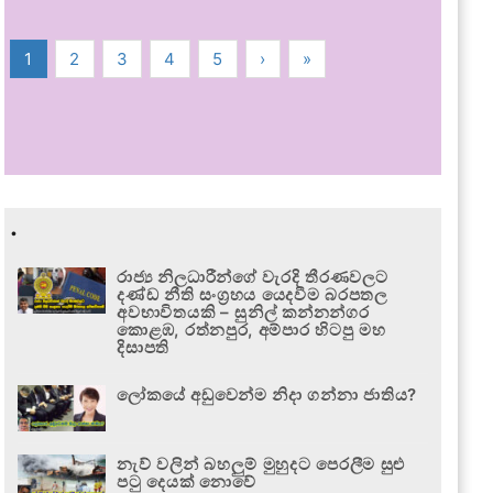
1
2
3
4
5
›
»
.
රාජ්‍ය නිලධාරීන්ගේ වැරදි තීරණවලට
දණ්ඩ නීති සංග්‍රහය යෙදවීම බරපතල
අවභාවිතයකි – සුනිල් කන්නන්ගර
කොළඹ, රත්නපුර, අම්පාර හිටපු මහ
දිසාපති
ලෝකයේ අඩුවෙන්ම නිදා ගන්නා ජාතිය?
නැව් වලින් බහලුම් මුහුදට පෙරලීම සුළු
පටු දෙයක් නොවේ