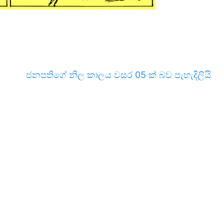
ජනපතිගේ නිල කාලය වසර 05 ක් බව පැහැදිලියි