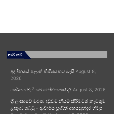
නවතම
අද දිනයේ පළාත් කිහිපයකට වැසි
August 8,
2026
ගණිතය බැරිකම මෝඩකමක් ද?
August 8, 2026
ශ්‍රී ලංකාවේ මරණ දඬුවම නියම කිරීමටත් නැවතුම්
ළකුණ තබමු – ආචාර්ය ප්‍රණීත් අභයසුන්දර හිටපු