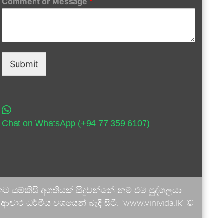
Comment or Message
*
Submit
Chat on WhatsApp (+94 77 359 6107)
 යම්කිසි අගතියක් සිදුවන්නේ නම් එම පුද්ගලයා
ාර ධර්මීය වශයෙන් බැඳී සිටී. 'www.vinivida.lk' ©