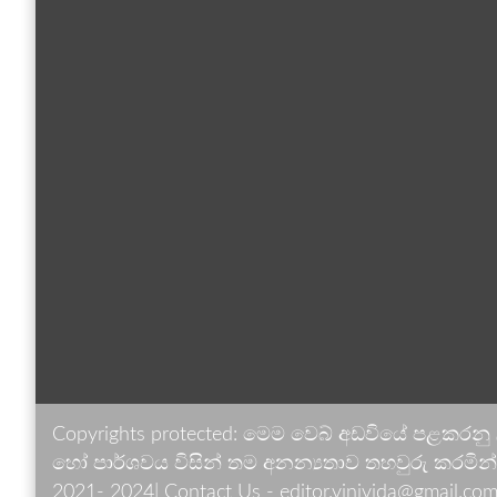
Copyrights protected: මෙම වෙබ් අඩවියේ පළකරනු
හෝ පාර්ශවය විසින් තම අනන්‍යතාව තහවුරු කරමින් ඉ
2021- 2024| Contact Us - editor.vinivida@gmail.com