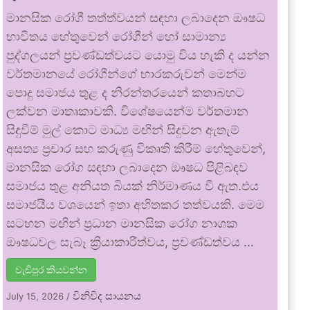
මානසික රෝගී තත්ත්වයන් සඳහා ලබාදෙන ඖෂධ
භාවිතය හේතුවෙන් රෝගීන් හෝ සාමාන්‍ය
පුද්ගලයන් ප්‍රචණ්ඩත්වයට යොමු විය හැකි ද යන්න
වර්තමානයේ රෝගීන්ගේ භාරකරුවන් මෙන්ම
පොදු සමාජය තුළ ද නිරන්තරයෙන් කතාබහට
ලක්වන මාතෘකාවකි. විශේෂයෙන්ම වර්තමාන
සිදුවීම් මුල් කොට මාධ්‍ය මඟින් සිදුවන ඇතැම්
අසත්‍ය ප්‍රචාර සහ කරුණු විකෘති කිරීම් හේතුවෙන්,
මානසික රෝග සඳහා ලබාදෙන ඖෂධ පිළිබඳව
සමාජය තුළ අනියත බියක් නිර්මාණය වී ඇත.එය
සමාජයීය වශයෙන් ඉතා අහිතකර තත්වයකි. මෙම
සටහන මඟින් ප්‍රධාන මානසික රෝග නාශක
ඖෂධවල සැබෑ ක්‍රියාකාරීත්වය, ප්‍රචණ්ඩත්වය …
වැඩිපුර කියවන්න
විනිවිද සායනය
July 15, 2026
/