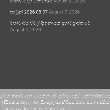
මානව විද්‍යා මහාචාර්ය
August 8, 2026
කාටූන් 2026.08.07
August 7, 2026
මහාචාර්ය විමල් දිසානායක අභාවප්‍රාප්ත වේ
August 7, 2026
 ලබන කිනම් හෝ දෙයකින් යම් පුද්ගලයකුට හෝ පාර්ශවයකට
දිරිපත් කරනු ලබන පිළිතුරු පළකිරීමට මෙම වෙබ් අඩවිය ආච
 |
Design & develop by AmpleThemes