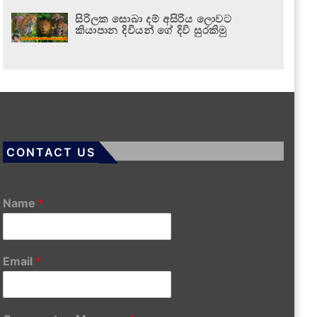
සිරිලක සොබා දම් අසිරිය ලොවට
කියාපාන දිවියන් ගේ දිවි සුරකිමු
CONTACT US
Name
*
Email
*