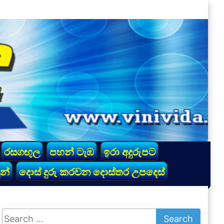
රසගඟුල
පහන් ටැඹ
ඉරා අදුරුපට
න්
දොස් දුරු කරවන දොස්තර උපදෙස්