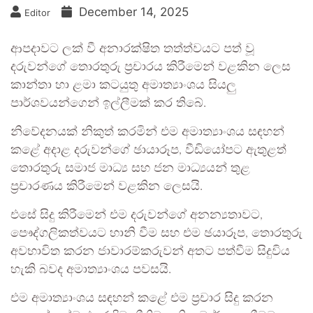
December 14, 2025
Editor
ආපදාවට ලක් වී අනාරක්ෂිත තත්ත්වයට පත් වූ
දරුවන්ගේ තොරතුරු ප්‍රචාරය කිරීමෙන් වළකින ලෙස
කාන්තා හා ළමා කටයුතු අමාත්‍යාංශය සියලු
පාර්ශවයන්ගෙන් ඉල්ලීමක් කර තිබේ.
නිවේදනයක් නිකුත් කරමින් එම අමාත්‍යාංශය සඳහන්
කළේ අදාළ දරුවන්ගේ ඡායාරූප, වීඩියෝපට ඇතුළත්
තොරතුරු සමාජ මාධ්‍ය සහ ජන මාධ්‍යයන් තුළ
ප්‍රචාරණය කිරීමෙන් වළකින ලෙසයි.
එසේ සිදු කිරීමෙන් එම දරුවන්ගේ අනන්‍යතාවට,
පෞද්ගලිකත්වයට හානි වීම සහ එම ඡයාරූප, තොරතුරු
අවභාවිත කරන ජාවාරම්කරුවන් අතට පත්වීම සිදුවිය
හැකි බවද අමාත්‍යාංශය පවසයි.
එම අමාත්‍යාංශය සඳහන් කළේ එම ප්‍රචාර සිදු කරන