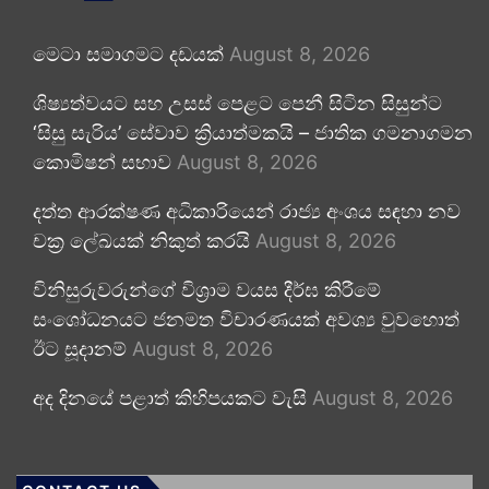
මෙටා සමාගමට දඩයක්
August 8, 2026
ශිෂ්‍යත්වයට සහ උසස් පෙළට පෙනී සිටින සිසුන්ට
‘සිසු සැරිය’ සේවාව ක්‍රියාත්මකයි – ජාතික ගමනාගමන
කොමිෂන් සභාව
August 8, 2026
දත්ත ආරක්ෂණ අධිකාරියෙන් රාජ්‍ය අංශය සඳහා නව
චක්‍ර ලේඛයක් නිකුත් කරයි
August 8, 2026
විනිසුරුවරුන්ගේ විශ්‍රාම වයස දීර්ඝ කිරීමේ
සංශෝධනයට ජනමත විචාරණයක් අවශ්‍ය වුවහොත්
ඊට සූදානම්
August 8, 2026
අද දිනයේ පළාත් කිහිපයකට වැසි
August 8, 2026