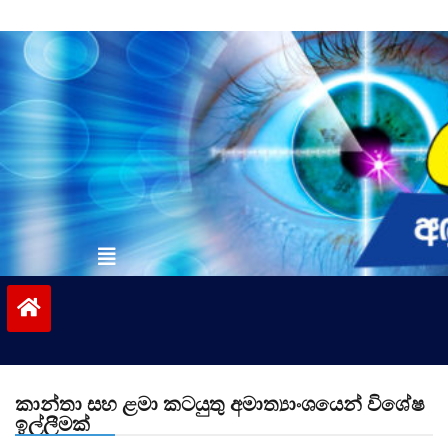
Skip
to
content
vinivida.lk
කාන්තා සහ ළමා කටයුතු අමාත්‍යාංශයෙන් විශේෂ
ඉල්ලීමක්