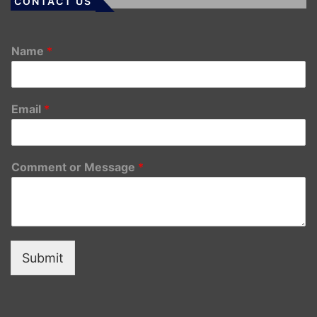
CONTACT US
Name
*
Email
*
Comment or Message
*
Submit