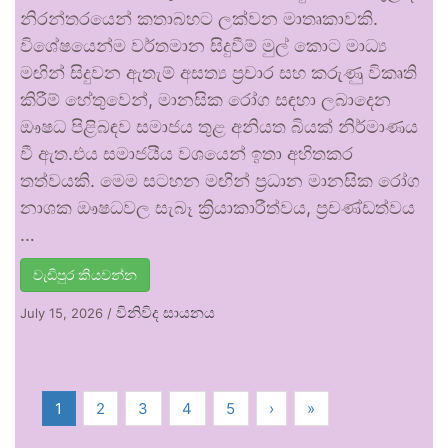
නිරන්තරයෙන් කතාබහට ලක්වන මාතෘකාවකි.
විශේෂයෙන්ම වර්තමාන සිදුවීම් මුල් කොට මාධ්‍ය
මඟින් සිදුවන ඇතැම් අසත්‍ය ප්‍රචාර සහ කරුණු විකෘති
කිරීම් හේතුවෙන්, මානසික රෝග සඳහා ලබාදෙන
ඖෂධ පිළිබඳව සමාජය තුළ අනියත බියක් නිර්මාණය
වී ඇත.එය සමාජයීය වශයෙන් ඉතා අහිතකර
තත්වයකි. මෙම සටහන මඟින් ප්‍රධාන මානසික රෝග
නාශක ඖෂධවල සැබෑ ක්‍රියාකාරීත්වය, ප්‍රචණ්ඩත්වය
…
වැඩිපුර කියවන්න
විනිවිද සායනය
July 15, 2026
/
1
2
3
4
5
›
»