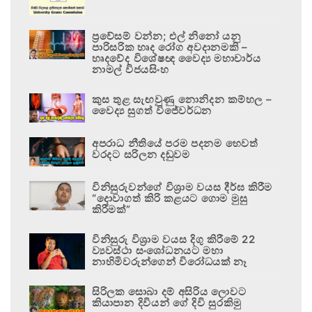
ප්‍රවේසම් වන්න; එල් නිනෝ යනු
පාරිසරික හෘද රෝග අවදානමකි –
හෘදවේද විශේෂඥ වෛද්‍ය මහාචාර්ය
නාමල් විජයසිංහ
කුස තුළ සැඟවුණු නොනිදන කම්හල –
වෛද්‍ය සුගත් විජේවර්ධන
අපරාධ නීතියේ පරම පදනම හෙවත්
වරදට සරිලන දඬුවම
විනිසුරුවන්ගේ විශ්‍රාම වයස දීර්ඝ කිරීම
“දොවාගත් කිරි කළයට ගොම මුසු
කිරීමක්”
විනිසුරු විශ්‍රාම වයස දිගු කිරීමේ 22
ව්‍යවස්ථා සංශෝධනයට මහා
නාහිමිවරුන්ගෙන් විරෝධයක් නෑ
සිරිලක සොබා දම් අසිරිය ලොවට
කියාපාන දිවියන් ගේ දිවි සුරකිමු