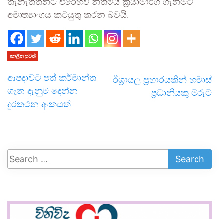
තැනැත්තන්ට එරෙහිව නීතිමය ක්‍රියාමාර්ග ගැනීමට
අමාත්‍යාංශය කටයුතු කරන බවයි.
කාලීන පුවත්
ආපදාවට පත් කර්මාන්ත
ඊශ්‍රායල ප්‍රහාරයකින් හමාස්
ගැන දැනුම් දෙන්න
ප්‍රධානියකු මරුට
දුරකථන අංකයක්