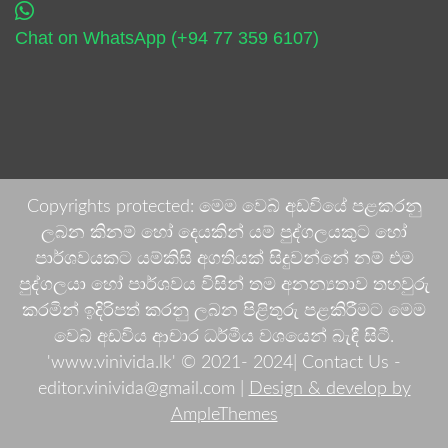
Chat on WhatsApp (+94 77 359 6107)
Copyrights protected: මෙම වෙබ් අඩවියේ පළකරනු
ලබන කිනම් හෝ දෙයකින් යම් පුද්ගලයකුට හෝ
පාර්ශවයකට යම්කිසි අගතියක් සිදුවන්නේ නම් එම
පුද්ගලයා හෝ පාර්ශවය විසින් තම අනන්‍යතාව තහවුරු
කරමින් ඉදිරිපත් කරනු ලබන පිළිතුරු පළකිරීමට මෙම
වෙබ් අඩවිය ආචාර ධර්මීය වශයෙන් බැඳී සිටී.
'www.vinivida.lk' © 2021- 2024| Contact Us -
editor.vinivida@gmail.com |
Design & develop by
AmpleThemes