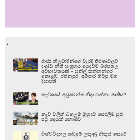
.
රාජ්‍ය නිලධාරීන්ගේ වැරදි තීරණවලට
දණ්ඩ නීති සංග්‍රහය යෙදවීම බරපතල
අවභාවිතයකි – සුනිල් කන්නන්ගර
කොළඹ, රත්නපුර, අම්පාර හිටපු මහ
දිසාපති
ලෝකයේ අඩුවෙන්ම නිදා ගන්නා ජාතිය?
නැව් වලින් බහලුම් මුහුදට පෙරලීම සුළු
පටු දෙයක් නොවේ
විශ්වවිද්‍යාල කඩඉම් ලකුණු නිකුත් කෙරේ