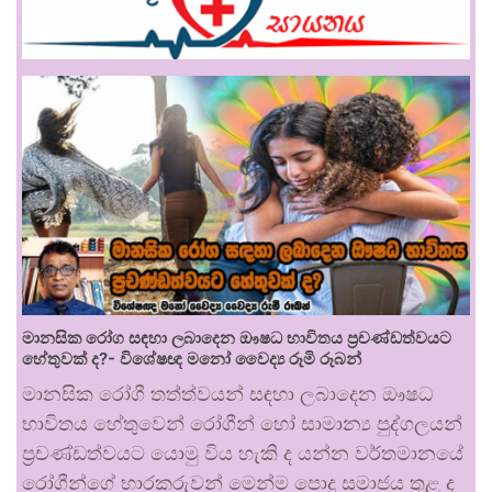
මානසික රෝග සඳහා ලබාදෙන ඖෂධ භාවිතය ප්‍රචණ්ඩත්වයට
හේතුවක් ද?- විශේෂඥ මනෝ වෛද්‍ය රූමි රූබන්
මානසික රෝගී තත්ත්වයන් සඳහා ලබාදෙන ඖෂධ
භාවිතය හේතුවෙන් රෝගීන් හෝ සාමාන්‍ය පුද්ගලයන්
ප්‍රචණ්ඩත්වයට යොමු විය හැකි ද යන්න වර්තමානයේ
රෝගීන්ගේ භාරකරුවන් මෙන්ම පොදු සමාජය තුළ ද