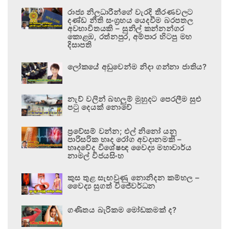
රාජ්‍ය නිලධාරීන්ගේ වැරදි තීරණවලට
දණ්ඩ නීති සංග්‍රහය යෙදවීම බරපතල
අවභාවිතයකි – සුනිල් කන්නන්ගර
කොළඹ, රත්නපුර, අම්පාර හිටපු මහ
දිසාපති
ලෝකයේ අඩුවෙන්ම නිදා ගන්නා ජාතිය?
නැව් වලින් බහලුම් මුහුදට පෙරලීම සුළු
පටු දෙයක් නොවේ
ප්‍රවේසම් වන්න; එල් නිනෝ යනු
පාරිසරික හෘද රෝග අවදානමකි –
හෘදවේද විශේෂඥ වෛද්‍ය මහාචාර්ය
නාමල් විජයසිංහ
කුස තුළ සැඟවුණු නොනිදන කම්හල –
වෛද්‍ය සුගත් විජේවර්ධන
ගණිතය බැරිකම මෝඩකමක් ද?