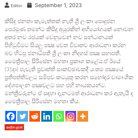
September 1, 2023
Editor
කිසිදු ජනතා කැමැත්තක් නැති ශ්‍රී ලංකා පොදුජන
පෙරමුණ තමන්ට කිසිදු අයුරකින් අභියෝගයක් නොවන
අතර නව රජයක් වෙනුවෙන් නව සන්ධානයක්
පිහිටුවීමට සියලු පක්‍ෂ වෙත විවෘතව ආරාධනා කරන
බව හිටපු ජනාධිපති ශ්‍රී ලංකා නිදහස් පක්‍ෂ සභාපති,
මෛත්‍රීපාල සිරිසේන මහතා ප්‍රකාශ කළේය.ඒ ඊයේ
(31දා) පැවැති ප්‍රවෘත්ති සාකච්ඡාවකදී ය.තම පක්‍ෂයේ
ප්‍රතිපත්තිවලට සමීපව කටයුතු කරන සහෝදර වාමාංශික
දේශපාලන පක්‍ෂවලට සහ එහි නායකයන්ට,
මන්ත්‍රීවරුන්ට ඒ සඳහා දැනටමත් ආරාධනා කර ඇතැයි ද
මෛත්‍රීපාල සිරිසේන මහතා කීය.
කාලීන පුවත්