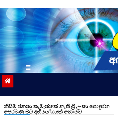
Skip
to
content
vinivida.lk
කිසිම ජනතා කැමැත්තක් නැති ශ්‍රී ලංකා පොදුජන
පෙරමුණ මට අභියෝගයක් නොවේ