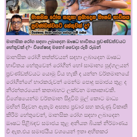
මානසික රෝග සඳහා ලබාදෙන ඖෂධ භාවිතය ප්‍රචණ්ඩත්වයට
හේතුවක් ද?- විශේෂඥ මනෝ වෛද්‍ය රූමි රූබන්
මානසික රෝගී තත්ත්වයන් සඳහා ලබාදෙන ඖෂධ
භාවිතය හේතුවෙන් රෝගීන් හෝ සාමාන්‍ය පුද්ගලයන්
ප්‍රචණ්ඩත්වයට යොමු විය හැකි ද යන්න වර්තමානයේ
රෝගීන්ගේ භාරකරුවන් මෙන්ම පොදු සමාජය තුළ ද
නිරන්තරයෙන් කතාබහට ලක්වන මාතෘකාවකි.
විශේෂයෙන්ම වර්තමාන සිදුවීම් මුල් කොට මාධ්‍ය
මඟින් සිදුවන ඇතැම් අසත්‍ය ප්‍රචාර සහ කරුණු විකෘති
කිරීම් හේතුවෙන්, මානසික රෝග සඳහා ලබාදෙන
ඖෂධ පිළිබඳව සමාජය තුළ අනියත බියක් නිර්මාණය
වී ඇත.එය සමාජයීය වශයෙන් ඉතා අහිතකර