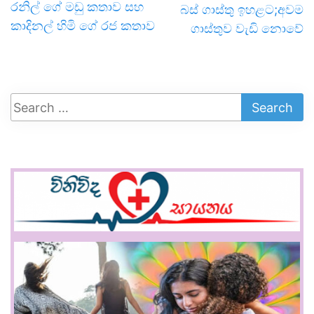
රනිල් ගේ මඩු කතාව සහ
බස් ගාස්තු ඉහළට;අවම
කාදිනල් හිමි ගේ රජ කතාව
ගාස්තුව වැඩි නොවේ