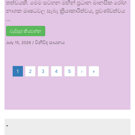
තත්වයකි. මෙම සටහන මඟින් ප්‍රධාන මානසික රෝග
නාශක ඖෂධවල සැබෑ ක්‍රියාකාරීත්වය, ප්‍රචණ්ඩත්වය
…
වැඩිපුර කියවන්න
විනිවිද සායනය
July 15, 2026
/
1
2
3
4
5
›
»
.