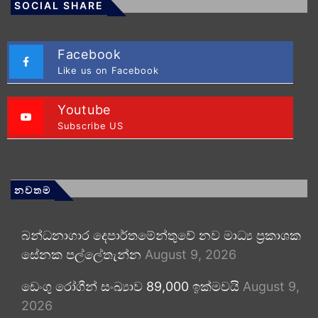
SOCIAL SHARE
Facebook
Like us on Facebook
Youtube
Subscribe US
නවතම
බන්ධනාගාර දෙපාර්තමේන්තුවේ නව මාධ්‍ය ප්‍රකාශක
සේනක පල්ලේතැන්න
August 9, 2026
ඩෙංගු රෝගීන් සංඛ්‍යාව 89,000 ඉක්මවයි
August 9,
2026