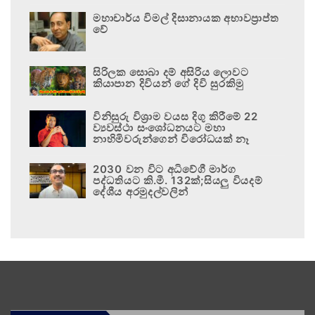
මහාචාර්ය විමල් දිසානායක අභාවප්‍රාප්ත
වේ
සිරිලක සොබා දම් අසිරිය ලොවට
කියාපාන දිවියන් ගේ දිවි සුරකිමු
විනිසුරු විශ්‍රාම වයස දිගු කිරීමේ 22
ව්‍යවස්ථා සංශෝධනයට මහා
නාහිමිවරුන්ගෙන් විරෝධයක් නෑ
2030 වන විට අධිවේගී මාර්ග
පද්ධතියට කි.මී. 132ක්;සියලු වියදම්
දේශීය අරමුදල්වලින්