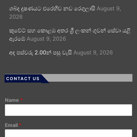
ශබ්ද දූෂණයට එරෙහිව නව රෙගුලාසි
August 9,
2026
කුවේට් සහ කොළඹ අතර ශ්‍රී ලංකන් ගුවන් සේවා යළි
ඇරඹේ
August 9, 2026
අද පස්වරු 2.00න් පසු වැසි
August 9, 2026
CONTACT US
Name
*
Email
*