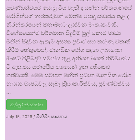
ප්‍රචණ්ඩත්වයට යොමු විය හැකි ද යන්න වර්තමානයේ
රෝගීන්ගේ භාරකරුවන් මෙන්ම පොදු සමාජය තුළ ද
නිරන්තරයෙන් කතාබහට ලක්වන මාතෘකාවකි.
විශේෂයෙන්ම වර්තමාන සිදුවීම් මුල් කොට මාධ්‍ය
මඟින් සිදුවන ඇතැම් අසත්‍ය ප්‍රචාර සහ කරුණු විකෘති
කිරීම් හේතුවෙන්, මානසික රෝග සඳහා ලබාදෙන
ඖෂධ පිළිබඳව සමාජය තුළ අනියත බියක් නිර්මාණය
වී ඇත.එය සමාජයීය වශයෙන් ඉතා අහිතකර
තත්වයකි. මෙම සටහන මඟින් ප්‍රධාන මානසික රෝග
නාශක ඖෂධවල සැබෑ ක්‍රියාකාරීත්වය, ප්‍රචණ්ඩත්වය
…
වැඩිපුර කියවන්න
විනිවිද සායනය
July 15, 2026
/