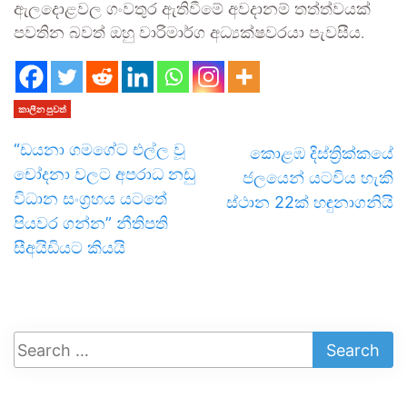
ඇලදොළවල ගංවතුර ඇතිවීමේ අවදානම් තත්ත්වයක්
පවතින බවත් ඔහු වාරිමාර්ග අධ්‍යක්ෂවරයා පැවසීය.
කාලීන පුවත්
“ඩයනා ගමගේට එල්ල වූ
කොළඹ දිස්ත්‍රික්කයේ
චෝදනා වලට අපරාධ නඩු
ජලයෙන් යටවිය හැකි
විධාන සංග්‍රහය යටතේ
ස්ථාන 22ක් හඳුනාගනියි
පියවර ගන්න” නීතිපති
සීඅයිඩියට කියයි