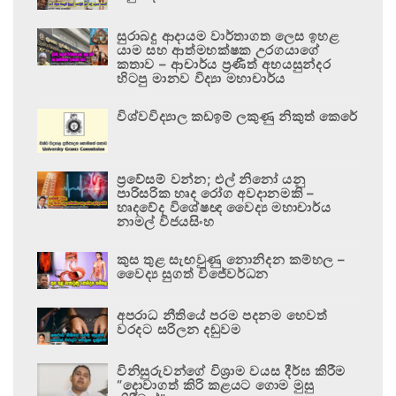
සුරාබදු ආදායම වාර්තාගත ලෙස ඉහළ
යාම සහ ආත්මභක්ෂක උරගයාගේ
කතාව – ආචාර්ය ප්‍රණීත් අභයසුන්දර
හිටපු මානව විද්‍යා මහාචාර්ය
විශ්වවිද්‍යාල කඩඉම් ලකුණු නිකුත් කෙරේ
ප්‍රවේසම් වන්න; එල් නිනෝ යනු
පාරිසරික හෘද රෝග අවදානමකි –
හෘදවේද විශේෂඥ වෛද්‍ය මහාචාර්ය
නාමල් විජයසිංහ
කුස තුළ සැඟවුණු නොනිදන කම්හල –
වෛද්‍ය සුගත් විජේවර්ධන
අපරාධ නීතියේ පරම පදනම හෙවත්
වරදට සරිලන දඬුවම
විනිසුරුවන්ගේ විශ්‍රාම වයස දීර්ඝ කිරීම
“දොවාගත් කිරි කළයට ගොම මුසු