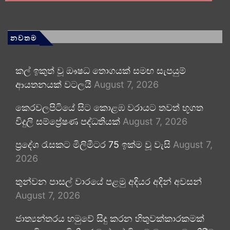
නවතම
කල් ඉකුත් වූ ඖෂධ තොගයක් සමඟ සැපයුම්
ආයතනයක් වටලයි
August 7, 2026
කෙරවලපිටියේ සිට කොළඹ වරායට තවත් භූගත
විදුලි සම්ප්‍රේෂණ පද්ධතියක්
August 7, 2026
ප්‍රදේශ රැසකට මිලිමීටර 75 ඉක්ම වූ වැසි
August 7,
2026
තුන්වන පාසල් වාරයේ පළමු අදියර අදින් අවසන්
August 7, 2026
ජාත්‍යන්තරය හමුවේ සිදු කරන හිතුවක්කාරකමක්