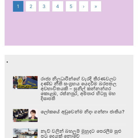
1
2
3
4
5
›
»
.
රාජ්‍ය නිලධාරීන්ගේ වැරදි තීරණවලට
දණ්ඩ නීති සංග්‍රහය යෙදවීම බරපතල
අවභාවිතයකි – සුනිල් කන්නන්ගර
කොළඹ, රත්නපුර, අම්පාර හිටපු මහ
දිසාපති
ලෝකයේ අඩුවෙන්ම නිදා ගන්නා ජාතිය?
නැව් වලින් බහලුම් මුහුදට පෙරලීම සුළු
පටු දෙයක් නොවේ