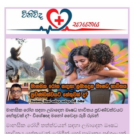
මානසික රෝග සඳහා ලබාදෙන ඖෂධ භාවිතය ප්‍රචණ්ඩත්වයට
හේතුවක් ද?- විශේෂඥ මනෝ වෛද්‍ය රූමි රූබන්
මානසික රෝගී තත්ත්වයන් සඳහා ලබාදෙන ඖෂධ
භාවිතය හේතුවෙන් රෝගීන් හෝ සාමාන්‍ය පුද්ගලයන්