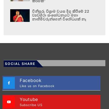
කිරීමක්”
විනිසුරු විශ්‍රාම වයස දිගු කිරීමේ 22
ව්‍යවස්ථා සංශෝධනයට මහා
නාහිමිවරුන්ගෙන් විරෝධයක් නෑ
SOCIAL SHARE
Facebook
Like us on Facebook
Youtube
Subscribe US