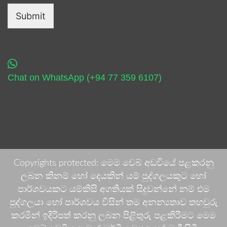
Submit
Chat on WhatsApp (+94 77 359 6107)
Copyrights protected: මෙම වෙබ් අඩවියේ පළකරනු
ලබන කිනම් හෝ දෙයකින් යම් පුද්ගලයකුට හෝ
පාර්ශවයකට යම්කිසි අගතියක් සිදුවන්නේ නම් එම
පුද්ගලයා හෝ පාර්ශවය විසින් තම අනන්‍යතාව තහවුරු
කරමින් ඉදිරිපත් කරනු ලබන පිළිතුරු පළකිරීමට මෙම