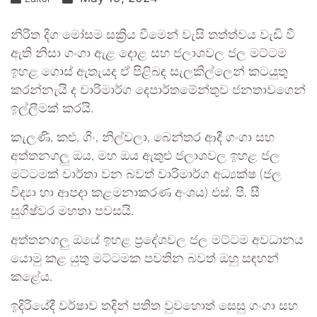
නිරිත දිග මෝසම සක්‍රිය වීමෙන් වැසි තත්ත්වය වැඩි වී
ඇති නිසා ගංගා ඇළ දොළ සහ ජලාශවල ජල මට්ටම
ඉහළ ගොස් ඇතැයද ඒ පිළිබඳ සැලකිල්ලෙන් කටයුතු
කරන්නැයි ද වාරිමාර්ග දෙපාර්තමේන්තුව ජනතාවගෙන්
ඉල්ලීමක් කරයි.
කැලණි, කළු, ගිං, නිල්වලා, බෙන්තර ආදී ගංගා සහ
අත්තනගලු ඔය, මහ ඔය ඇතුළු ජලාශවල ඉහළ ජල
මට්ටමක් වාර්තා වන බවත් වාරිමාර්ග අධ්‍යක්ෂ (ජල
විද්‍යා හා ආපදා කළමනාකරණ අංශය) එස්. පී. සී
සුගීෂ්වර මහතා පවසයි.
අත්තනගලු ඔයේ ඉහළ ප්‍රදේශවල ජල මට්ටම අවධානය
යොමු කළ යුතු මට්ටමක පවතින බවත් ඔහු සඳහන්
කළේය.
ඉදිරියේදී වර්ෂාව තදින් පතිත වුවහොත් සෙසු ගංගා සහ