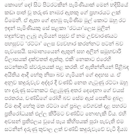
කොහේ දෝ සිට පිටරටකින් පැමිණියාක් මෙන් හදිසියේ
කඩා පාත් වූ තරුණ නාඹර ඇතකු ගේ ප්‍රහාරයට ලක්
වීමෙනි. ඒ ඇතා ගේ අහඹු පැමිණීම මුල් කොට ඔහු රට
ඉඳන් පැමිණියකු සේ සළකා “රටයා”ලෙස මුලින්
හඳුන්වනු ලැබූ ගැමියන් පසුව ඒ නම උච්චාරණයට
පහසුවට “රට්ටා” ලෙස ව්‍යවහාර කරන්නට පටන් බව
පැවසෙයි. සාමාන්‍යයෙන් ඇතුන් සහ අලින් සමූහචාරී
විලාසයක් දක්වතත් ඇත්තු, එකි`නෙකාට එරෙහි
සටන්කාමී ස්වරූපයක් පළ කරති. ඒ ඇතින්නියන් පිළිබඳ
අයිතිය ආදී හේතු නිසා බව ගැමියන් ගේ අදහස ය. ඒ
අනුව කදුරුවැව අද්දර දී චණ්ඩි නෙත ගැටුණු රට්ටා ඔහු
හා දරුණු සටනකට එළැඹුණු අතර දෙදෙනා ගේ වයස්
පරතරය, චණ්ඩිගේ රෝගී බව සේම ඇස් පෙනීම දුබල
වීම ආදී හේතු මත රට්ටා ගේ ප්‍රබල වේගවත් දළ පහරට
ප්‍රතිරෝධයක් එල්ල කිරීමට චණ්ඩිට නොහැකි විය. එහි
අවසන් ප්‍රතිඵලය වූයේ පැය කිහිපයක් පුරා පැවැති එම
සටනින් දරුණු තුවාල ලත් චණ්ඩි කදුරුවැවේ වැටී දියඹ