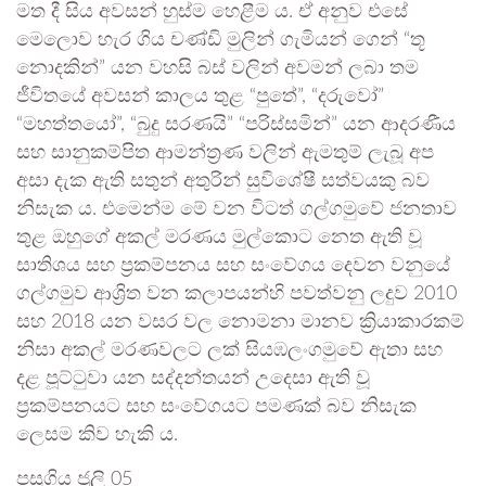
මත දී සිය අවසන් හුස්ම හෙළීම ය. ඒ අනුව එසේ
මෙලොව හැර ගිය චණ්ඩි මුලින් ගැමියන් ගෙන් “තූ
නොදකින්” යන වහසි බස් වලින් අවමන් ලබා තම
ජීවිතයේ අවසන් කාලය තුළ “පුතේ”, “දරුවෝ”
“මහත්තයෝ”, “බුදු සරණයි” “පරිස්සමින්” යන ආදරණීය
සහ සානුකම්පිත ආමන්ත්‍රණ වලින් ඇමතුම් ලැබූ අප
අසා දැක ඇති සතුන් අතුරින් සුවිශේෂී සත්වයකු බව
නිසැක ය. එමෙන්ම මේ වන විටත් ගල්ගමුවේ ජනතාව
තුළ ඔහුගේ අකල් මරණය මුල්කොට නෙත ඇති වූ
සාතිශය සහ ප්‍රකම්පනය සහ සංවේගය දෙවන වනුයේ
ගල්ගමුව ආශ්‍රිත වන කලාපයන්හි පවත්වනු ලදුව 2010
සහ 2018 යන වසර වල නොමනා මානව ක්‍රියාකාරකම්
නිසා අකල් මරණවලට ලක් සියඹලංගමුවේ ඇතා සහ
දළ පූට්ටුවා යන සද්දන්තයන් උදෙසා ඇති වූ
ප්‍රකම්පනයට සහ සංවේගයට පමණක් බව නිසැක
ලෙසම කිව හැකි ය.
පසුගිය ජූලි 05