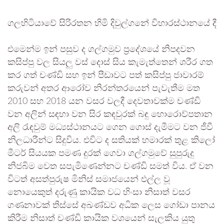
ගලහිටියාවේ සිරිරතන හිමි දිවුල්ගනේ විහාරස්ථානයේ දී
එමෙන්ම ඉන් පසුව ද ගල්ගමුව ප්‍රදේශයේ නිපදවන
කසිප්පු වල සියලු වස් දොස් සිය කැමැත්තෙන් ශරීර ගත
කර ගත් චණ්ඩි සහ ඉන් පීඩාවට පත් කසිප්පු ජාවාරම්
කරුවන් අතර ආරෝව නිරන්තරයෙන් පැවැතීම මත
2010 සහ 2018 යන වසර වලදී දෙවතාවක්ම චණ්ඩි
වන අලින් සඳහා වන සිර කඳවුරක් බඳු හොරොව්පතාන
අලි රැඳවුම් මධ්‍යස්ථානයට ගෙන ගොස් දැමීමට වන ජීවී
නිලධාරීන්ට සිදුවිය. එවිට ද සතියක් හමාරක් තුළ කිලෝ
මීටර් සියයක පමණ දුරක් ගෙවා ගල්ගමුවේ සුපුරුදු
නිජබිම වෙත සපැමිණෙන්නට චණ්ඩි සමත් විය. ඒ වන
විටත් අසත්පුරුෂ මිනිස් සමාජයෙන් එල්ල වූ
නොයෙකුත් දරුණු කායික වධ හිංසා නිසාත් වසර
ගණනාවක් තිස්සේ අඛණ්ඩව අධික ලෙස ගෝඩා පානය
කිරීම නිසාත් චණ්ඩි කායික වශයෙන් සැලකිය යුතු