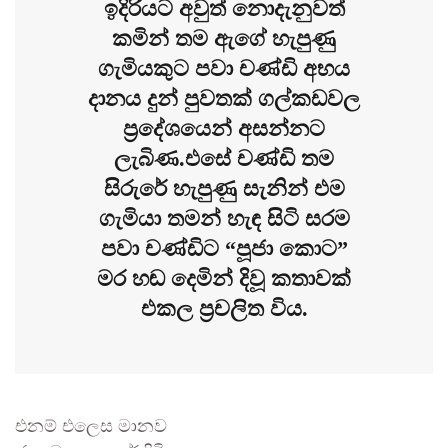
ඉදිරියට අවුත් නොදැනුවත්
කමින් තම ඇගේ හැපුණු
ගැමියකුට පවා චණ්ඩි අභය
දානය දුන් පුවතක් ගල්කඩවල
ප්‍රදේශයෙන් අසන්නට
ලැබිණ.එසේ චණ්ඩි තම
සිරුරේ හැපුණු සැනින් එම
ගැමියා තමන් හැඳ සිටි සරම
පවා චණ්ඩිට “පූජා කොට”
මර හඬ දෙමින් දිවූ කතාවක්
එකල ප්‍රචලිත විය.
එනම් එලෙස මානව