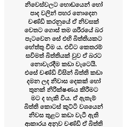
නිවෙස්වලට හොඬයෙන් හෝ
පාද වලින් පහර නොදෙන
චණ්ඩි කරනුයේ ඒ නිවසක්
වෙතට ගොස් තම ශරීරයේ බර
පැටවෙන සේ එහි බිත්තියකට
හේත්තු වීම ය. එවිට කෙතරම්
සවිමත් බිත්තියක් වුව ඒ බරට
නොවැරදීම කඩා වැටෙයි.
එසේ චණ්ඩි විසින් බිත්ති කඩා
දමන ලද නිවාස දෙකක් හෝ
තුනක් නිරීක්ෂණය කිරීමට
මට ද හැකි විය. ඒ ඇතැම්
බිත්ති කොටස් කුට්ටි වශයෙන්
නිවස තුළට කඩා වැටී ඇති
ආකාරය අනුව චණ්ඩි ඒ බිත්ති