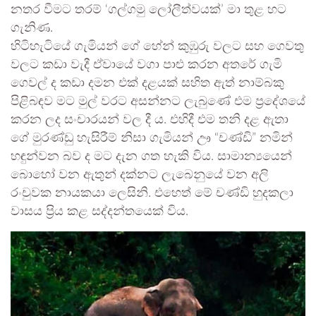
නතර වීමට තරම් ‘ගල්ගමු ලෝලීත්වයක්’ මා තුළ හට
ගැනිණ.
හිටිහැටියේ ගැමියන් ගේ හේන් කුඹුරු වලට සහ ගෙවතු
වලට කඩා වැදී ඒවායේ වගා පාළු කරන අතරේ ගැමි
ගෙවල් ද කඩා දමන එක් දළයක් සහිත ඇත් නාම්බකු
පිළිබඳව මට මුල් වරට අසන්නට ලැබුණේ එම ප්‍රදේශයේ
කරන ලද සංචාරයන් වල දී ය. එහිදී එම තනි දළ ඇතා
ගේ මුරණ්ඩු හැසිරීම් නිසා ගැමියන් ඌ “චණ්ඩි” නමින්
හඳුන්වන බව ද මට දැන ගත හැකි විය. සාමාන්‍යයෙන්
බොහෝ වන ඇතුන් දක්නට ලැබෙනුයේ වන අලි
රංචුවක නායකයා ලෙසිනි. එහෙත් මේ චණ්ඩි හුදකලා
වාසය ප්‍රිය කළ සද්දන්තයෙක් විය.