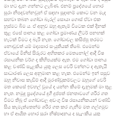
මා හට දැන ගන්නට ලැබිණ. එනම් ප්‍රදේශයේ හොර
සුරා නිපදවන්නවුන් ඒ සඳහා සූදානම් කොට වන මැද
සඟවා තබන ගෝඩා බැරල් සොයා ගොස් ඒවා එක
හුස්මට බීම ය. ඒ අනුව ඔහු ඇතැම් විටෙක එක් දිනක්
තුළ එසේ පානය කළ ගෝඩා ප්‍රමාණය ලීටර් පනහක්
හැටක් වීමට ද බැරි නැත. ගෝඩාවල කසිප්පු තරමට
නොවූවත් යම් මද්‍යසාර සංයුතියක් තිබේ. එමෙන්ම
ඒවායේ මිනිස් සිරුරට අහිතකර මෙතනෝල් ආදී විෂ
රසායනික වර්ග ද කිහිපයක්ම ඇත. එම ගෝඩා පානය
කළ චණ්ඩි සැළකිය යුතු ලෙස වෙරි වන්නට ද ඇතැයි
සාධාරණ ලෙස අනුමාන කළ හැක. එමෙන්ම ඉන් පසුව
ඔහු නිවාස කැඩීම් ආදී මුරණ්ඩුකම්වලට ඔහුගේ වෙරි
මත කෙසේ ඉවහල් වූයේ ද යන්න කීමේ දැනුමක් මා තුළ
නැත. නමුදු ප්‍රදේශයේ දුගී දුප්පත් ජනතාවගේ ශරීර ගත
වීමට තිබූ ඒ ගෝඩාවල අඩංගු විෂ රසායනිකයන් චණ්ඩි
සිය කැමැත්තෙන්ම ශරීර ගත කර ගැනීම මත ගල්ගමුව
හා ඒ ආශ්‍රිත හොර සුරා නිෂ්පාදනය ද සැලකිය යුතු