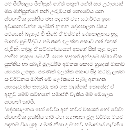
මේ මිහිතලය මිනිසුන් ගේත් සතුන් ගේත් සම උරුමයක්
මිස මිනිසුන්ගේ තනි උරුමයක් නොවේය යන
ස්වභාවික යුක්තිය මත පදනම් වන යථාර්ථය ඉතා
අවාසනාවන්ත ලෙසින් නූතන දේශපාලන විෂය
පථයෙන් බැහැර වී තිබේ.ඒ වත්මන් දේශපාලනය හුදු
මානව සුබසිද්ධිය පමණක් ඉලක්ක කොට ගත් එකක්
බැවිනි. නමුදු ඒ සම්බන්ධයෙන් අපගේ සිත් තුළ පැන
නඟින කුකුස මෙයයි. ඉහත සඳහන් අන්දමේ ස්වභාවික
යුක්තිය හා සබැඳි මූලධර්ම අමතක කොට හුදෙක් මානව
යහපත උදෙසා පමණක් ඉලක්ක කොට සිදු කරනු ලබන
සංවර්ධනය මගින් මේ ලෝකයේ සැබෑ අනාගත
යහපැවැත්ම තහවුරු කර ගත හැක්කේ කෙසේද? ඒ
අනුව මෙම සටහනේ සමාප්ති වැකිය මම මෙලෙස
සටහන් කරමි.
“දේශපාලනය හෝ වේවා අන් කවර විෂයක් හෝ වේවා
ස්වභාවික යුක්තිය නම් වන සනාතන මූල ධර්මය මතම
පදනම් විය යුතු ය.මක් නිසා ද මානව සමාජයේ පැවතිය