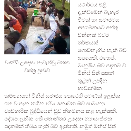
යථාර්ථය එළි
දැක්වීමෙන් බැහැර
වීමක් හා සමාජමය
අපගමනයට හේතු
වන්නක් බවට
තර්කයක්
ගොඩනැඟිය හැකි බව
සත්‍යයකි. එහෙත්,
චණ්ඩි උදෙසා පැවැත්වූ මතක
මානුෂීය බව පදනම් ව
වස්ත්‍ර පූජාව
මිනිස් සිත් සතන්
තුළින් උපදින
භාවාත්මක
කම්පනයන් මිනිස් සමාජය කෙරෙහි පමණක් ඉලක්ක
ගත ව පැන නගින ඒවා නොවන බව සාමාන්‍ය
ව්‍යවහාරික බුද්ධියෙන් වුව නිගමනය කළ හැක්කකි.
දේශපාලනික මති මතාන්තර උදෙසා න්‍යායාත්මක
පදනමක් තිබිය හැකි බව ඇත්තකි. නමුත් මිනිස් සිත්