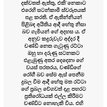
දක්වතත් ඇත්තු, එකි`නෙකාට
එරෙහි සටන්කාමී ස්වරූපයක්
පළ කරති. ඒ ඇතින්නියන්
පිළිබඳ අයිතිය ආදී හේතු නිසා
බව ගැමියන් ගේ අදහස ය. ඒ
අනුව කදුරුවැව අද්දර දී
චණ්ඩි නෙත ගැටුණු රට්ටා
ඔහු හා දරුණු සටනකට
එළැඹුණු අතර දෙදෙනා ගේ
වයස් පරතරය, චණ්ඩිගේ
රෝගී බව සේම ඇස් පෙනීම
දුබල වීම ආදී හේතු මත රට්ටා
ගේ ප්‍රබල වේගවත් දළ පහරට
ප්‍රතිරෝධයක් එල්ල කිරීමට
චණ්ඩිට නොහැකි විය. එහි