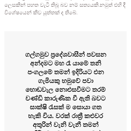
ලෙසකින් පහත වැටී තිබූ බව නම් සත්‍යයකි.නමුත් එහි දී
විශේෂයෙන් කිව යුත්තක් ද තිබේ.
ගල්ගමුව ප්‍රදේශවාසීන් පවසන
අන්දමට මහ රෑ යාමේ තනි
පංගලමේ තමන් ඉදිරියට එන
ගැමියකු හමුවේ පවා
හොඬවැල නොඑසවීමට තරම්
චණ්ඩි කාරුණික වී ඇති බවට
සාක්ෂි රැසක් ම සොයා ගත
හැකි විය. වරක් රාත්‍රී කළුවර
අතුරින් වැනි වැනී තමන්