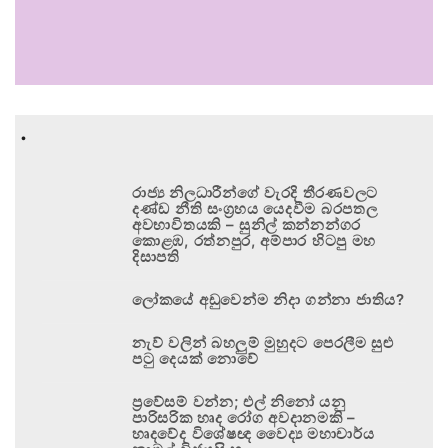
.
රාජ්‍ය නිලධාරීන්ගේ වැරදි තීරණවලට
දණ්ඩ නීති සංග්‍රහය යෙදවීම බරපතල
අවභාවිතයකි – සුනිල් කන්නන්ගර
කොළඹ, රත්නපුර, අම්පාර හිටපු මහ
දිසාපති
ලෝකයේ අඩුවෙන්ම නිදා ගන්නා ජාතිය?
නැව් වලින් බහලුම් මුහුදට පෙරලීම සුළු
පටු දෙයක් නොවේ
ප්‍රවේසම් වන්න; එල් නිනෝ යනු
පාරිසරික හෘද රෝග අවදානමකි –
හෘදවේද විශේෂඥ වෛද්‍ය මහාචාර්ය