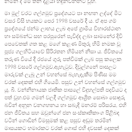
නමින් ද මේ තනි දළයා හඳුන්වන්නට වූහ.
මා මුල් වරට ගල්ගමුව ප්‍රදේශයට පා නඟන ලද්දේ මීට
වසර විසි හයකට පෙර 1998 වසරේ දී ය. ඒ අප ගම්
ප්‍රදේශයේ ජන්ම ලාභය ලැබ අපේ ග්‍රාමීය විහාරස්ථාන
හා සම්බන්ධ සඟ පරපුරෙන් පැවිද්ද ලබා සාමනේර දිවි
පෙවෙතක් ගත කළ මගේ කළණ මිතුරු හිමි නමක වූ
පූජ්‍ය ගලහිටියාවේ සිරිරතන හිමියන් නිසා ය. ජීවිතයේ
තරුණ වියේ දී රජයේ ගුරු පත්වීමක් ලැබ පසු කලෙක
1998 වසරේ ගල්ගමුව,ඇහැටුව, දිවුල්ගනේ පාසලට
මාරුවක් ලැබූ උන් වහන්සේ බැහැදැකීම පිණිස මම
වරක් දෙකක් එහි ගියෙමි. පසුව උන් වහන්සේ ගල්ගමුව
යූ. බී. වන්නිනායක ජාතික පාසලේ විදුහල්පති පදවියට ද
පත් වූහ.එම ගමන් වලදී ගල්ගමුව ආශ්‍රිත සොබා සොඳුරු
බවින් අනූන වනගහනය හා සබැඳි මනරම් පරිසරය, එහි
ජන ජීවිතය සහ ඔවුන්ගේ ජන සංස්කෘතිකාංග පිළිබඳ
වටින් ගොඩින් විමසුමක් කළ පසුව අඩුම තරමින්
මාසයකට හමාරකට වරක් ගොස් එහි දවසක් දෙකක්