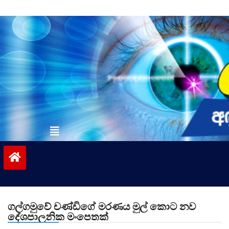
Skip
to
content
vinivida.lk
ගල්ගමුවේ චණ්ඩිගේ මරණය මුල් කොට නව
දේශපාලනික මංපෙතක්