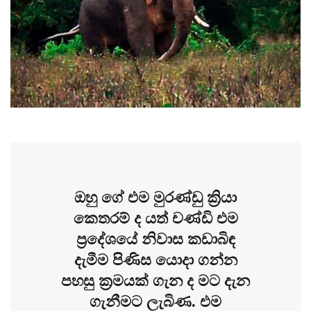
ඔහු ගේ එම මුරණ්ඩු ක්‍රියා
කෙතරම් ද යත් චණ්ඩි එම
ප්‍රදේශයේ නිවාස කඩාබිඳ
දැමීම පිණිස යොදා ගන්න
පහසු ක්‍රමයක් ගැන ද මට දැන
ගැනීමට ලැබිණ. එම