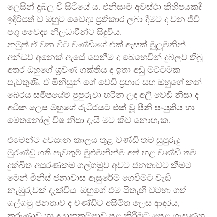
ලෙසින් දුබල වී සිටියේ ය. එනිසාම අවස්ථා කිහිපයකදී
ඉදිරිපත් ව ඔහුට වෛද්‍ය ප්‍රතිකාර ලබා දීමට ද වන ජීවී
පශු වෛද්‍ය නිලධාරීන්ට සිදුවිය.
නමුත් ඒ වන විට චණ්ඩිගේ එක් ඇසක් මුලුමනින්
අන්ධව අනෙක් ඇසේ පෙනීම ද බෙහෙවින් දුබලව තිබූ
අතර ඔහුගේ ශ්‍රවණ ශක්තිය ද ඉතා අඩු මට්ටමක
පැවතුණි. ඒ මිනිසුන් ගේ වෙඩි ප්‍රහාර සහ ඔහුගේ කන්
බෙරය සමීපයේම පුපුරුවා හරින ලද අලි වෙඩි නිසා ද
අධික ලෙස ඔහුගේ රුධිරයට එක් වූ සීනි සංයුතිය හා
මෙතනෝල් විෂ නිසා දැයි මට කිව නොහැක.
එමෙන්ම අවසාන කාලය තුළ චණ්ඩි තම සුපුරුදු
මුරණ්ඩු ගති පැවතුම් මුළුමනින්ම අත් හළ චණ්ඩි තම
දුක්ඛිත අසරණකම ගල්ගමුව අවට ජනතාවට කීමට
මෙන් මිනිස් ජනාවාස ඇසුරේම ගෙවීමට වැඩි
නැඹුරුවක් දැක්වීය. ඔහුගේ එම සිතැඟි වටහා ගත්
ගල්ගමු ජනතාව ද චණ්ඩිට අසීමිත ලෙස ආදරය,
කරුණාව හා දයානුකම්පාව පළ කිරීමට පෙළ ගැසුණහ.