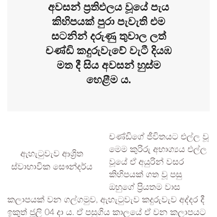
අවසන් ප්‍රතිඵලය වූයේ පැය
කිහිපයක් පුරා පැවැති එම
සටනින් දරුණු තුවාල ලත්
චණ්ඩි කදුරුවැවේ වැටී දියඹ
මත දී සිය අවසන් හුස්ම
හෙළීම ය.
චණ්ඩිගේ ජීවිතයට එල්ල වූ
මෙම කුරිරු අභාග්‍යය එල්ල
ඇහැටුවැව ආශ්‍රිත
වූයේ ඒ අයුරින් වසර
ස්වාභාවික සෞන්දර්ය
කිහිපයක් ගත වූ පසු
ඔහුගේ ප්‍රියතම වාස
කලාපයක් වන ගල්ගමුව, ඇහැටුවැව කදුරුවැව අද්දර දී
ඉකුත් ජූලි 04 දා ය. ඒ පසුගිය කාලයේ ඒ වන කලාපයට