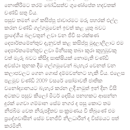
නොකිරීමට තරම් බෝධිසත්ව ගුණෝපේත හදවතක්
චණ්ඩි සතු විය.
පසුව තමන් ගේ කසිප්පු ජාවාරමට මරු පහරක් එල්ල
කරන චණ්ඩි ගල්ගමුවෙන් ඉවත් කළ යුතු බවට
ප්‍රාදේශීය බලවතුන් ලවා වන ජීවී සංරක්ෂණ
දෙපාර්තමේන්තුව දැනුවත් කළ කසිප්පු මුදලාලිලාට එම
දෙපාර්තමේන්තුව ලවා මිනිසකු තබා කුරා කුහුඹුවකු
වත් මැරූ බවට කිසිදු සාක්ෂියක් නොමැති චණ්ඩි
අවස්ථා තුනක දීම ගල්ගමුවෙන් බැහැර වෙනත් වන
කලාපවලට ගෙන ගොස් දම්මවන්නට හැකි විය. එලෙස
පළමුව චණ්ඩි 2009 වසරේ සෝමාවතී ජාතික
වනෝද්‍යානයට බැහැර කරන ලදී.නමුත් ඉන් දින විසි
අටකට පසුව කිලෝ මීටර් දෙසිය පනහකට ආසන්න
දුරක් ගෙවා ගම්මාන සේම නගර ද පසු කොට තම
නිජබිම වෙත නිරුපද්‍රිතව සංක්‍රමණය වී තිබුණේ එම
ප්‍රදේශවාසීන් සේම වනජීවී නිලධාරීන් ද විස්මයට පත්
කරමිනි.