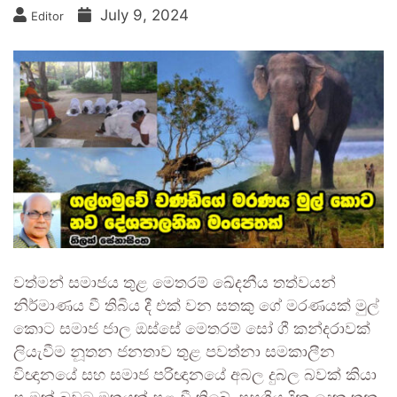
July 9, 2024
Editor
වත්මන් සමාජය තුළ මෙතරම් ඛේදනීය තත්වයන්
නිර්මාණය වී තිබිය දී එක් වන සතකු ගේ මරණයක් මුල්
කොට සමාජ ජාල ඔස්සේ මෙතරම් සෝ ගී කන්දරාවක්
ලියැවීම නූතන ජනතාව තුළ පවත්නා සමකාලීන
විඥානයේ සහ සමාජ පරිඥානයේ අබල දුබල බවක් කියා