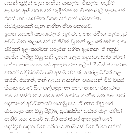
සතන් තුළින් පැන නඟින ආකල්ප, විකල්ප, හැගීම්,
ආවේග ආදී වශයෙන් හැඳින්වෙන චින්තාවලී සමුදායන්
එසේ න්‍යායාත්මක වශයෙන් හෝ සමීකරණ
ස්වරූපයෙන් පැන නඟින ඒවා නොවේ.
ඉහත සඳහන් ප්‍රකාශවලට මුල් වන, වන ජීවියා ගල්ගමුව
අවට වන කලාපයන් හි ජීවත් වූ තනි දළයක් සහිත ඉතා
පිරිපුන් අලංකාරවත් සිරුරක් සහිත ඇතෙකි. ඒ අනුව
ප්‍රදේශ වාසීහු ඔහු තනි දළයා ලෙස හඳුන්වන්නට පටන්
ගත්හ. සාමාන්‍යයෙන් ඇතැම් වන අලින් මිනිස් ජනාවාස
අතරේ රැඳී සිටීමට යම් අකමැත්තක්, කෝල බවක් පළ
කරති. එහෙත්, තනි දළයා ආසන්න වශයෙන් මීට වසර
තිහක පමණ සිට ගල්ගමුව හා අවට මානව ජනාවාස
තම වාසස්ථානය වශයෙන් තෝරා ගැනීම මත බොහෝ
දෙනාගේ අවධානයට යොමු විය. ඒ අතර ඔහු ගේ
ඡායාරූප සහ ඔහු පිළිබඳ ප්‍රවෘත්තීන් සමාජ ජාල මගින්
පැතිර යන අතරේ බාහිර සමාජයේ ඇතැමුන් ගණ
දෙවිඳුන් සඳහා වන පර්යාය නාමයක් වන “ඒක දන්ත”