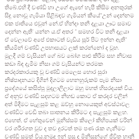
තිබේ.එහි දී චණ්ඩි හා උගේ ඇඟේ හැපී කිසිම අනතුරක්
සිදු නොවූ ගැමියා පිළිබඳව ගැමියන් කීයේ”උන් දෙන්නම
එක ජාතියෙ එවුන් නේ.ඒ හින්දා තනි දළයා ඌට සමාව
දෙන්න ඇති’ යන්න ය.ඒ අතර ” සමහර විට තනි දළයා
ඒ වෙලාවේ අපේ එකාටත් වැඩිය සූර් පිට ඉන්න ඇති”
කියමින් චණ්ඩි උපහාසයට ලක් කරන්නෝ ද වූහ.
මුලදී ගම් වැසියන් ගේ බව බෝග පාළු කිරීම සහ නිවාස
කඩා බිඳ දැමීම නිසා ගම් වැසියන්ට තරමක
කරදරකාරයකු වූ චණ්ඩි මෙලෙස හොර සුරා
නිෂ්පාදනයට දිගින් දිගටම හෙනහුරුකම් පෑම නිසා
ප්‍රදේශයේ කසිප්පු මුදලාලිලාට ඔහු මහත් හිසරදයක් විය.
ඒ අනුව චණ්ඩි සදහටම නිහඬ කොට ඒ කරදර වලින්
අත් මිදීමට සැළසුම් කළ ඔව්හු නොයෙකුත් අවස්ථාවල
චණ්ඩිට වෙඩි තබා ඝාතනය කිරීමට ද සැළසුම් කළහ.
එහෙත්, ඒ හේතුවෙන් මූනිස්සම් කිලෝ කිහිපයක් වරින්
වර ශරීරගත වුව ද තව දුරටත් තම පණ රැක ගැනීමට
චණ්ඩි සමත් විය.නමුදු ඉන් පසු ද මිනිසුන්ගේ ජීවිත හානි