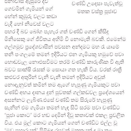
ජනාවාස ඇසුරේ දිවි
චණ්ඩි උදෙසා පැවැත්වූ
ගෙවමින් ගැමියන් ගේ
මතක වස්ත්‍ර පූජාව
හේන් කුඹුරු වලට කඩා
වැදී හෝ නිවෙස් වලට
පහර දී බව බෝග පැහැර ගත් චණ්ඩි ගෙන් කිසිදු
මිනිසෙකු ගේ ජීවිතය අහිමි වී නොමැති බවකි. එමෙන්ම
ගල්ගමුව ප්‍රදේශවාසීන් පවසන අන්දමට මහ රෑ යාමේ
තනි පංගලමේ තමන් ඉදිරියට එන ගැමියකු හමුවේ පවා
හොඬවැල නොඑසවීමට තරම් චණ්ඩි කාරුණික වී ඇති
බවට සාක්ෂි රැසක් ම සොයා ගත හැකි විය. වරක් රාත්‍රී
කළුවර අතුරින් වැනි වැනී තමන් ඉදිරියට අවුත්
නොදැනුවත් කමින් තම ඇගේ හැපුණු ගැමියකුට පවා
චණ්ඩි අභය දානය දුන් පුවතක් ගල්කඩවල ප්‍රදේශයෙන්
අසන්නට ලැබිණ.එසේ චණ්ඩි තම සිරුරේ හැපුණු
සැනින් එම ගැමියා තමන් හැඳ සිටි සරම පවා චණ්ඩිට
“පූජා කොට” මර හඬ දෙමින් දිවූ කතාවක් එකල ප්‍රචලිත
විය. එය මුල් කොට ගැමියන් ගෙන් චණ්ඩිට එල්ල වූ
“මඩ ප්‍රහාරයක්” පිළිබඳ රසවත් මතකයක් ද මා තුළ