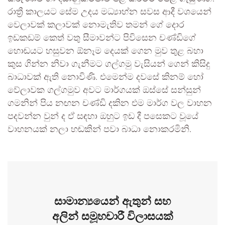
රාත්‍රී කාලයට සේම උදය මධ්‍යාහ්න සවස ආදී වශයෙන්
වෙලාවක් කලාවක් නොමැතිව තමන් ගේ දොර
ඉඩකඩම් කෙත් වතු සීමාවන්ට පිවිසෙන චණ්ඩිගේ
හොඬයට හසුවන ඕනෑම දෙයක් ගෙන මුව තුළ බහා
කුස ගින්න නිවා ගැනීමට ගල්ගමු වැසියන් ගෙන් කිසිදු
බාධාවක් ඇති නොවිණි. එමෙන්ම දවසේ කිනම් හෝ
වේලාවක ගල්ගමුව අවට මාර්ගයක් ඔස්සේ සන්සුන්
ගමනින් පිය නඟන චණ්ඩි දකින එම මාර්ග වල වාහන
පදවන්න වුන් ද ඒ සඳහා ඔහුට ඉඩ දී පසෙකට වූයේ
වාහනයක් නලා හඬකින් පවා බාධා නොකරමිනි.
සාමාන්‍යයෙන් ඇතුන් සහ
අලින් සමූහචාරී විලාසයක්