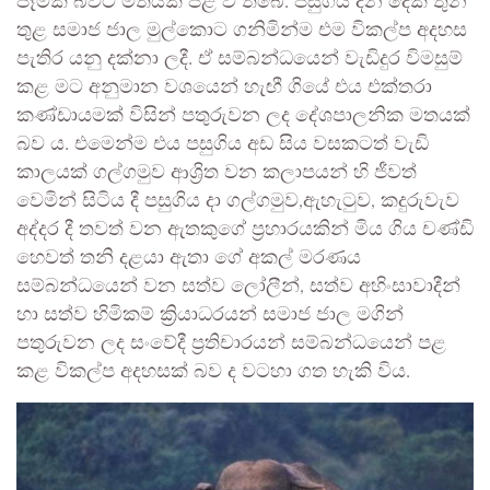
පෑමක් බවට මතයක් පළ වී තිබේ. පසුගිය දින දෙක තුන
තුළ සමාජ ජාල මුල්කොට ගනිමින්ම එම විකල්ප අදහස
පැතිර යනු දක්නා ලදී. ඒ සම්බන්ධයෙන් වැඩිදුර විමසුම්
කළ මට අනුමාන වශයෙන් හැඟී ගියේ එය එක්තරා
කණ්ඩායමක් විසින් පතුරුවන ලද දේශපාලනික මතයක්
බව ය. එමෙන්ම එය පසුගිය අඩ සිය වසකටත් වැඩි
කාලයක් ගල්ගමුව ආශ්‍රිත වන කලාපයන් හි ජීවත්
වෙමින් සිටිය දී පසුගිය දා ගල්ගමුව,ඇහැටුව, කදුරුවැව
අද්දර දී තවත් වන ඇතකුගේ ප්‍රහාරයකින් මිය ගිය චණ්ඩි
හෙවත් තනි දළයා ඇතා ගේ අකල් මරණය
සම්බන්ධයෙන් වන සත්ව ලෝලීන්, සත්ව අහිංසාවාදීන්
හා සත්ව හිමිකම් ක්‍රියාධරයන් සමාජ ජාල මගින්
පතුරුවන ලද සංවේදී ප්‍රතිචාරයන් සම්බන්ධයෙන් පළ
කළ විකල්ප අදහසක් බව ද වටහා ගත හැකි විය.