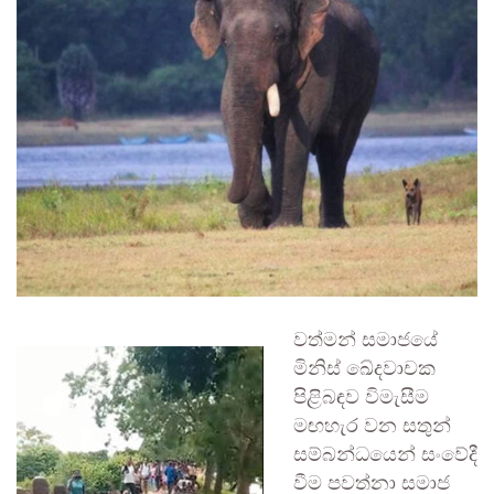
වත්මන් සමාජයේ
මිනිස් ඛේදවාචක
පිළිබඳව විමැසීම
මඟහැර වන සතුන්
සම්බන්ධයෙන් සංවේදී
වීම පවත්නා සමාජ