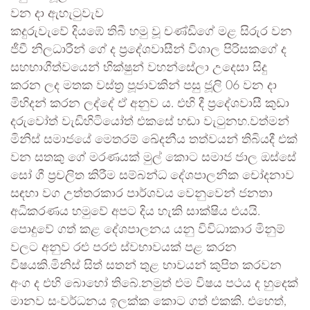
වන දා ඇහැටුවැව
කදුරුවැවේ දියඹේ තිබී හමු වූ චණ්ඩිගේ මළ සිරුර වන
ජීවී නිලධාරීන් ගේ ද ප්‍රදේශවාසීන් විශාල පිරිසකගේ ද
සහභාගීත්වයෙන් භික්ෂුන් වහන්සේලා උදෙසා සිදු
කරන ලද මතක වස්ත්‍ර පූජාවකින් පසු ජූලි 06 වන දා
මිහිදන් කරන ලද්දේ ඒ අනුව ය. එහි දී ප්‍රදේශවාසී කුඩා
දරුවෝත් වැඩිහිටියෝත් එකසේ හඬා වැටුනහ.වත්මන්
මිනිස් සමාජයේ මෙතරම් ඛේදනීය තත්වයන් තිබියදී එක්
වන සතකු ගේ මරණයක් මුල් කොට සමාජ ජාල ඔස්සේ
සෝ ගී ප්‍රචලිත කිරීම සම්බන්ධ දේශපාලනික චෝදනාව
සඳහා වග උත්තරකාර පාර්ශවය වෙනුවෙන් ජනතා
අධිකරණය හමුවේ අපට දිය හැකි සාක්ෂිය එයයි.
පොදුවේ ගත් කළ දේශපාලනය යනු විවිධාකාර මිනුම්
වලට අනුව රළු පරළු ස්වභාවයක් පළ කරන
විෂයකි.මිනිස් සිත් සතන් තුළ භාවයන් කුපිත කරවන
අංග ද එහි බොහෝ තිබේ.නමුත් එම විෂය පථය ද හුදෙක්
මානව සංවර්ධනය ඉලක්ක කොට ගත් එකකි. එහෙත්,