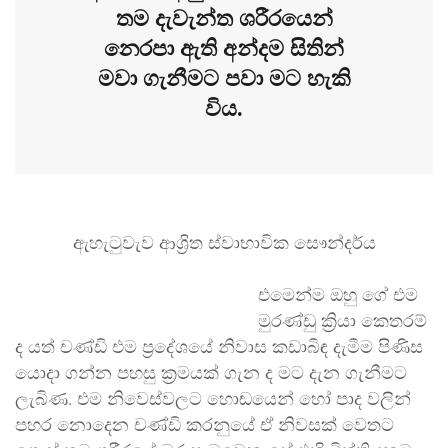
තම දැවැන්ත ශරීරයෙන්
නෙරපා ඇති අන්දම සිතින්
මවා ගැනීමට පවා මට හැකි
විය.
ඇහැටුවැව ආශ්‍රිත ස්වාභාවික සෞන්දර්ය
එමෙන්ම ඔහු ගේ එම
මුරණ්ඩු ක්‍රියා කෙතරම්
ද යත් චණ්ඩි එම ප්‍රදේශයේ නිවාස කඩාබිඳ දැමීම පිණිස
යොදා ගන්න පහසු ක්‍රමයක් ගැන ද මට දැන ගැනීමට
ලැබිණ. එම නිවෙස්වලට හොඬයෙන් හෝ පාද වලින්
පහර නොදෙන චණ්ඩි කරනුයේ ඒ නිවසක් වෙතට