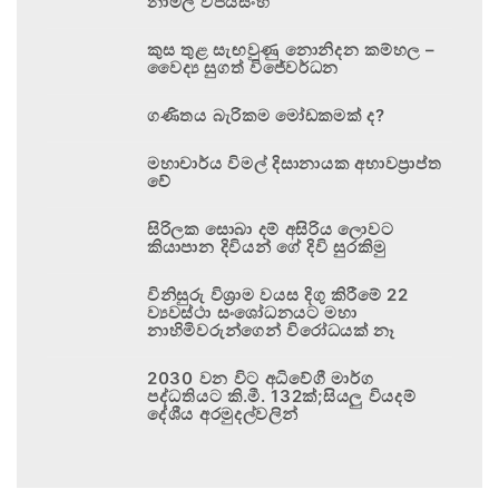
නාමල් විජයසිංහ
කුස තුළ සැඟවුණු නොනිදන කම්හල –
වෛද්‍ය සුගත් විජේවර්ධන
ගණිතය බැරිකම මෝඩකමක් ද?
මහාචාර්ය විමල් දිසානායක අභාවප්‍රාප්ත
වේ
සිරිලක සොබා දම් අසිරිය ලොවට
කියාපාන දිවියන් ගේ දිවි සුරකිමු
විනිසුරු විශ්‍රාම වයස දිගු කිරීමේ 22
ව්‍යවස්ථා සංශෝධනයට මහා
නාහිමිවරුන්ගෙන් විරෝධයක් නෑ
2030 වන විට අධිවේගී මාර්ග
පද්ධතියට කි.මී. 132ක්;සියලු වියදම්
දේශීය අරමුදල්වලින්