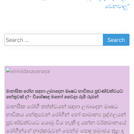
වෙනවාලු”
මානසික රෝග සඳහා ලබාදෙන ඖෂධ භාවිතය ප්‍රචණ්ඩත්වයට
හේතුවක් ද?- විශේෂඥ මනෝ වෛද්‍ය රූමි රූබන්
මානසික රෝගී තත්ත්වයන් සඳහා ලබාදෙන ඖෂධ
භාවිතය හේතුවෙන් රෝගීන් හෝ සාමාන්‍ය පුද්ගලයන්
ප්‍රචණ්ඩත්වයට යොමු විය හැකි ද යන්න වර්තමානයේ
රෝගීන්ගේ භාරකරුවන් මෙන්ම පොදු සමාජය තුළ ද