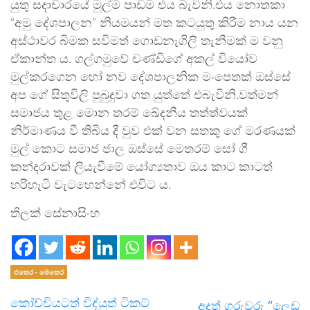
යුතු සදාචාරයේ මුල්ම පාඩම එය බැවිනි.එය නොතකා
“අමු දේශපාලන” නියමයන් මත කටයුතු කිරීම නාය යන
අස්ථාවර බිමක සවිමත් ගොඩනැගිලි තැනීමක් ම වනු
ඒකාන්ත ය. ගල්ගමුවේ චණ්ඩිගේ අකල් වියෝව
මුල්කරගෙන හෝ නව දේශපාලනික මංපෙතක් ඔස්සේ
අප ගේ සිතුවිලි පුබුදුවා ගත යුත්තේ එබැවිනි.වත්මන්
සමාජය තුළ මොන තරම් ඛේදනීය තත්ත්වයක්
නිර්මාණය වී තිබිය දී වුව එක් වන සතකු ගේ මරණයක්
මුල් කොට සමාජ ජාල ඔස්සේ මෙතරම් සෝ ගී
කන්දරාවක් ලියැවීමේ යෝග්‍යතාව ඔය කාට කාටත්
හරිහැටි වැටහෙන්නේ එවිට ය.
තිලක් සේනාසිංහ
එතෙර - මෙතෙර
කෝච්චියටත් විද්යුත් ටිකට්
අදත් ගුරුවරු “ලෙඩ