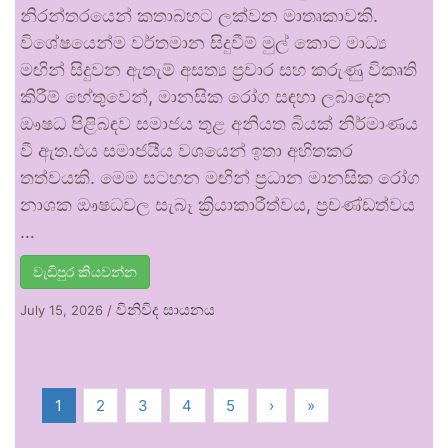
නිරන්තරයෙන් කතාබහට ලක්වන මාතෘකාවකි.
විශේෂයෙන්ම වර්තමාන සිදුවීම් මුල් කොට මාධ්‍ය
මඟින් සිදුවන ඇතැම් අසත්‍ය ප්‍රචාර සහ කරුණු විකෘති
කිරීම් හේතුවෙන්, මානසික රෝග සඳහා ලබාදෙන
ඖෂධ පිළිබඳව සමාජය තුළ අනියත බියක් නිර්මාණය
වී ඇත.එය සමාජයීය වශයෙන් ඉතා අහිතකර
තත්වයකි. මෙම සටහන මඟින් ප්‍රධාන මානසික රෝග
නාශක ඖෂධවල සැබෑ ක්‍රියාකාරීත්වය, ප්‍රචණ්ඩත්වය
…
වැඩිපුර කියවන්න
විනිවිද සායනය
July 15, 2026
/
1
2
3
4
5
›
»