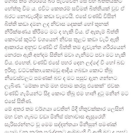
ගොස් තම ශරීරයේ බර පැටවෙන සේ එහි බිත්තියකට
හේත්තු වීම ය. එවිට කෙතරම් සවිමත් බිත්තියක් වුව ඒ
බරට නොවැරදීම කඩා වැටෙයි. එසේ චණ්ඩි විසින්
බිත්ති කඩා දමන ලද නිවාස දෙකක් හෝ තුනක්
නිරීක්ෂණය කිරීමට මට ද හැකි විය. ඒ ඇතැම් බිත්ති
කොටස් කුට්ටි වශයෙන් නිවස තුළට කඩා වැටී ඇති
ආකාරය අනුව චණ්ඩි ඒ බිත්ති තම දැවැන්ත ශරීරයෙන්
නෙරපා ඇති අන්දම සිතින් මවා ගැනීමට පවා මට හැකි
විය. එහෙත්, චණ්ඩි එසේ පහර දෙන ලද්දේ වී හෝ බඩ
ඉරිඟු, වට්ටක්කා,කොමඩු ආදිය ගබඩා කොට තිබූ
නිවෙස්වලට පමණක් බව ද මට පසුව දැන ගන්නට
ලැබිණ. “මේකා නම් මහ එපාම කරපු එකෙක්” එවක
චණ්ඩි ගැමියන්ට සිදු කොට තිබූ එම හානි දුටු මනින් මට
එසේ සිතිණ.
මේ අතර තම වර්ගයා වෙතින් මිදී හිතුවක්කාර ලෙසින්
මහ වන ගැබට වඩා මිනිස් ජනාවාස ඇසුරෙහි
සැරිසරන්නට වූ මෙම සද්දන්තයා මිනිසුන් පමණක්
යොමු වන නරක පුරුද්දකට ඇබ්බැහි වී ඇති බව ද පසුව