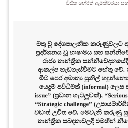
විජිත හේරත් ඇමතිවරයා සහ 
මතු වූ දේශපාලනික කරුණුවලට අම
ප්‍රදර්ශනය වූ භාෂාමය සහ සන්නි
රාජ්‍ය තාන්ත්‍රික සන්නිවේදනයේද
ආකල්ප හැඩගැස්වීමට හේතු වේ. න
මීට පෙර අමාත්‍ය සුනිල් හඳුන්නෙ
යෙදුම් අවිධිමත් (informal) ල
issue” (ප්‍රධාන ගැටලුවක්), “Se
“Strategic challenge” (උපායමාර්
වඩාත් උචිත වේ. මෙවැනි කරුණු සුළ
තාන්ත්‍රික සබඳතාවලදී එමඟින් න