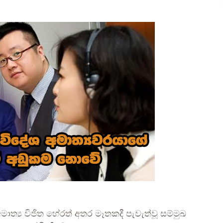
ශ අමාත්‍ය විජිත හේරත් අතර මෑතකදී පැවැත්වූ සම්මුඛ