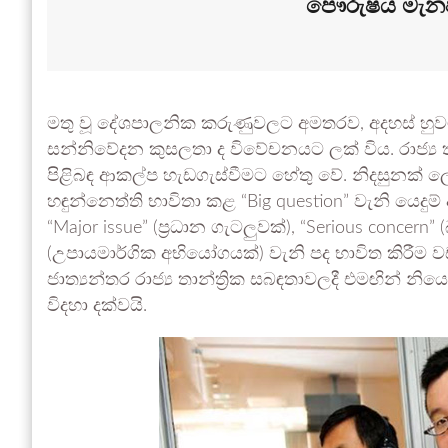
පෞරුෂය මැනවින
මතු වූ දේශපාලනික කරුණුවලට අමතරව, අදහස් හුවමා
සන්නිවේදන කුසලතා ද විවේචනයට ලක් විය. රාජ්‍ය තා
පිළිබඳ ආකල්ප හැඩගැස්වීමට හේතු වේ. නිදසුනක් ලෙස
හඳුන්නෙත්ති භාවිතා කළ “Big question” වැනි යෙදු
“Major issue” (ප්‍රධාන ගැටලුවක්), “Serious concer
(උපායමාර්ගික අභියෝගයක්) වැනි පද භාවිත කිරීම ව
ජාත්‍යන්තර රාජ්‍ය තාන්ත්‍රික සබඳතාවලදී එමඟින්
විදහා දක්වයි.