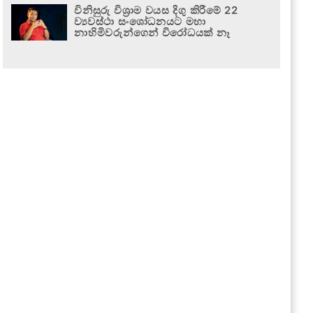
විනිසුරු විශ්‍රාම වයස දිගු කිරීමේ 22
ව්‍යවස්ථා සංශෝධනයට මහා
නාහිමිවරුන්ගෙන් විරෝධයක් නෑ