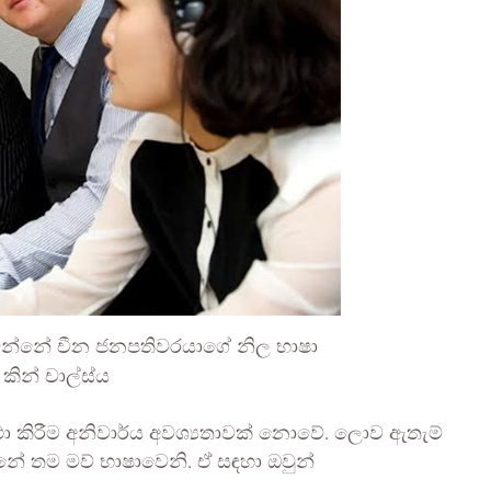
ින්නේ චීන ජනපතිවරයාගේ නිල භාෂා
කින් චාල්ස්ය
ාව කථා කිරීම අනිවාර්ය අවශ්‍යතාවක් නොවේ. ලොව ඇතැම්
්නේ තම මව් භාෂාවෙනි. ඒ සඳහා ඔවුන්