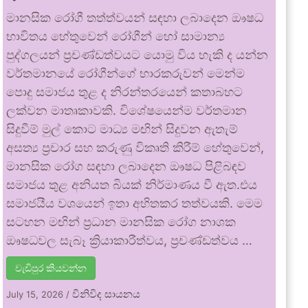
මානසික රෝගී තත්ත්වයන් සඳහා ලබාදෙන ඖෂධ
භාවිතය හේතුවෙන් රෝගීන් හෝ සාමාන්‍ය
පුද්ගලයන් ප්‍රචණ්ඩත්වයට යොමු විය හැකි ද යන්න
වර්තමානයේ රෝගීන්ගේ භාරකරුවන් මෙන්ම
පොදු සමාජය තුළ ද නිරන්තරයෙන් කතාබහට
ලක්වන මාතෘකාවකි. විශේෂයෙන්ම වර්තමාන
සිදුවීම් මුල් කොට මාධ්‍ය මඟින් සිදුවන ඇතැම්
අසත්‍ය ප්‍රචාර සහ කරුණු විකෘති කිරීම් හේතුවෙන්,
මානසික රෝග සඳහා ලබාදෙන ඖෂධ පිළිබඳව
සමාජය තුළ අනියත බියක් නිර්මාණය වී ඇත.එය
සමාජයීය වශයෙන් ඉතා අහිතකර තත්වයකි. මෙම
සටහන මඟින් ප්‍රධාන මානසික රෝග නාශක
ඖෂධවල සැබෑ ක්‍රියාකාරීත්වය, ප්‍රචණ්ඩත්වය …
වැඩිපුර කියවන්න
විනිවිද සායනය
July 15, 2026
/