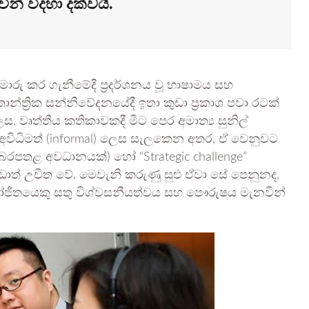
් විදහා දක්වයි.
රු කර ගැනීමේදී ප්‍රදර්ශනය වූ භාෂාමය සහ
න්ත්‍රික සන්නිවේදනයේදී ඉතා කුඩා ප්‍රකාශ පවා රටක්
, වෘත්තීය කතිකාවකදී මීට පෙර අමාත්‍ය සුනිල්
ම් අවිධිමත් (informal) ලෙස සැලකෙන අතර, ඒ වෙනුවට
n” (බරපතළ අවධානයක්) හෝ “Strategic challenge”
ඩාත් උචිත වේ. මෙවැනි කරුණු සුළු ඒවා සේ පෙනුනද,
 නියෝජිතයෙකු සතු විශ්වසනීයත්වය සහ පෞරුෂය මැනවින්