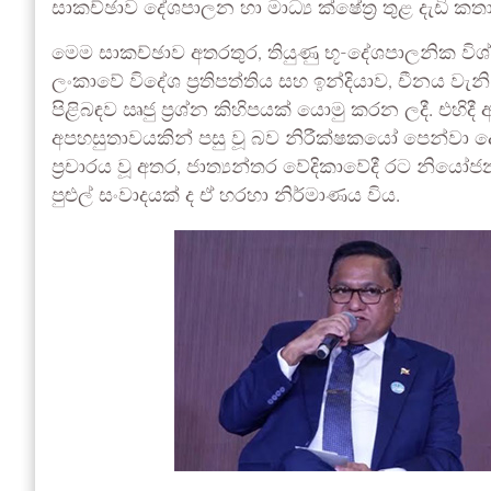
සාකච්ඡාව දේශපාලන හා මාධ්‍ය ක්ෂේත්‍ර තුළ දැඩි ක
මෙම සාකච්ඡාව අතරතුර, තියුණු භූ-දේශපාලනික විශ්ලේ
ලංකාවේ විදේශ ප්‍රතිපත්තිය සහ ඉන්දියාව, චීනය 
පිළිබඳව ඍජු ප්‍රශ්න කිහිපයක් යොමු කරන ලදී. එහිදී අ
අපහසුතාවයකින් පසු වූ බව නිරීක්ෂකයෝ පෙන්වා ද
ප්‍රචාරය වූ අතර, ජාත්‍යන්තර වේදිකාවේදී රට න
පුළුල් සංවාදයක් ද ඒ හරහා නිර්මාණය විය.