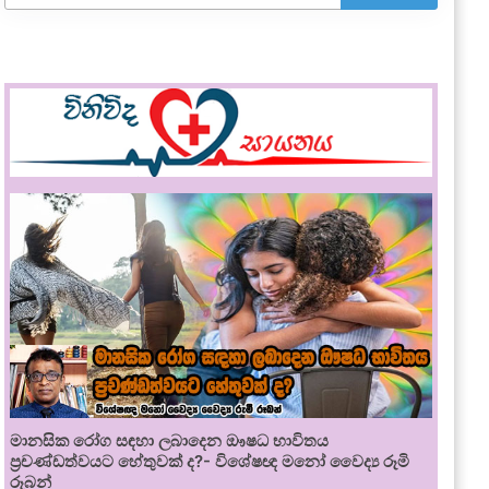
මානසික රෝග සඳහා ලබාදෙන ඖෂධ භාවිතය
ප්‍රචණ්ඩත්වයට හේතුවක් ද?- විශේෂඥ මනෝ වෛද්‍ය රූමි
රූබන්