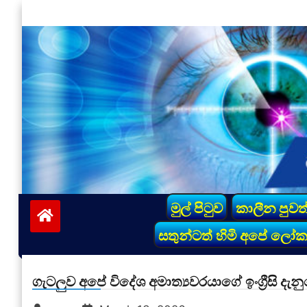
Skip
to
content
vinivida.lk
මුල් පිටුව
කාලීන පුවත
සතුන්ටත් හිමි අපේ ලෝ
ගැටලුව අපේ විදේශ අමාත්‍යවරයාගේ ඉංග්‍රීසි 