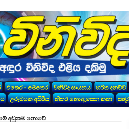
්
එතෙර - මෙතෙර
විනිවිද සායනය
හරිත දනව්ව
කය
උරුමයක අසිරිය
නිතර නොඇසෙන කතා
කාටූ
දැනුමේ අඩුකම නොවේ