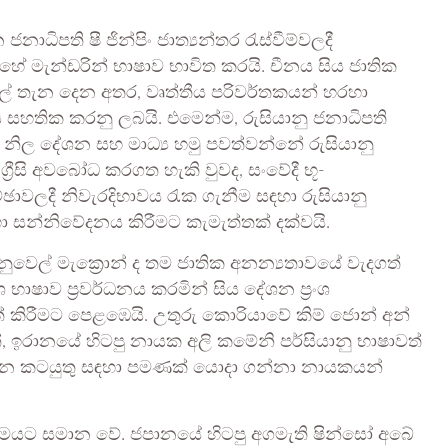
ජනාධිපති ෂී ජින්පිං ජාත්‍යන්තර රැස්වීම්වලදී
ේ මැන්ඩරින් භාෂාව භාවිත කරයි. චීනය සිය ජාතික
ල් තැන දෙන අතර, වෘත්තීය පරිවර්තකයන් හරහා
ය සහතික කරනු ලබයි. එමෙන්ම, රුසියානු ජනාධිපති
 සිය නිල දේශන සහ මාධ්‍ය හමු පවත්වන්නේ රුසියානු
ග්‍රීසි අවබෝධ කරගත හැකි වුවද, සංවේදී භූ-
ාවලදී නිවැරදිභාවය රැක ගැනීම සඳහා රුසියානු
 සන්නිවේදනය කිරීමට කැමැත්තක් දක්වයි.
මානුවෙල් මැක්‍රොන් ද තම ජාතික අනන්‍යතාවයේ වැදගත්
 භාෂාව ප්‍රවර්ධනය කරමින් සිය දේශන ප්‍රංශ
ත් කිරීමට පෙළඹෙයි. උතුරු කොරියාවේ කිම් ජොන් අන්
, ඉරානයේ හිටපු නායක අලි කමේනි පර්සියානු භාෂාවත්
දන කටයුතු සඳහා පමණක් යොදා ගන්නා නායකයන්
ෙයට සමාන වේ. ජපානයේ හිටපු අගමැති ෂින්සෝ අබේ