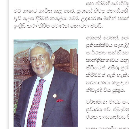
සහ ජර්මනියේ හිටප
මව් භාෂාව භාවිත කළ අතර, ප්‍රංශයේ හිටපු ජනාධිපති 
දැඩි ලෙස දිරිමත් කළේය. මෙම උදාහරණ මඟින් පසක් 
ඉංග්‍රීසි කථා කිරීම පමණක් නොවන බවයි.
කෙසේ වෙතත්, මෙම
ප්‍රතිපත්තිමය පැහ
සාර්ථකව සන්නිවේදන
තාන්ත්‍රිකභාවය යන
කිරීමටත්, අසීරු ප්‍ර
කිරීමටත් ඇති හැකි
හරහා කථා කළද, එ
නිවැරදි විය යුතුය.
වර්තමාන මාධ්‍ය ස
ප්‍රචාරය වේ. එබැවි
රටක නායකත්වය පිළි