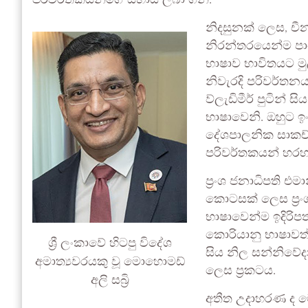
පරිවර්තකයන්ගේ සහාය ලබා ගනී.
නිදසුනක් ලෙස, චීන 
නිරන්තරයෙන්ම පාහ
භාෂාව භාවිතයට මු
නිවැරදි පරිවර්තන
ව්ලැඩිමීර් පුටින්
භාෂාවෙනි. ඔහුට ඉං
දේශපාලනික සාකච්ඡ
පරිවර්තකයන් හරහා
ප්‍රංශ ජනාධිපති එ
කොටසක් ලෙස ප්‍රංශ
භාෂාවෙන්ම ඉදිරිප
කොරියානු භාෂාවත්
ශ්‍රී ලංකාවේ හිටපු විදේශ
සිය නිල සන්නිවේ
අමාත්‍යවරයකු වූ මොහොමඩ්
ලෙස ප්‍රකටය.
අලි සබ්‍රි
අතීත උදාහරණ ද ම