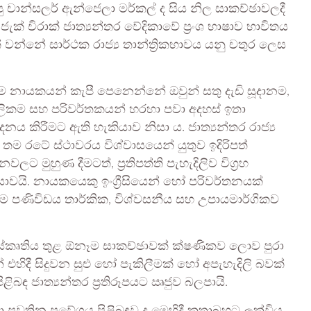
ු චාන්සලර් ඇන්ජෙලා මර්කල් ද සිය නිල සාකච්ඡාවලදී
ජැක් චිරාක් ජාත්‍යන්තර වේදිකාවේ ප්‍රංශ භාෂාව භාවිතය
වන්නේ සාර්ථක රාජ්‍ය තාන්ත්‍රිකභාවය යනු චතුර ලෙස
 නායකයන් කැපී පෙනෙන්නේ ඔවුන් සතු දැඩි සූදානම,
ැදිලිකම සහ පරිවර්තකයන් හරහා පවා අදහස් ඉතා
ය කිරීමට ඇති හැකියාව නිසා ය. ජාත්‍යන්තර රාජ්‍ය
ු තම රටේ ස්ථාවරය විශ්වාසයෙන් යුතුව ඉදිරිපත්
ශ්නවලට මුහුණ දීමටත්, ප්‍රතිපත්ති පැහැදිලිව විග්‍රහ
යාවයි. නායකයෙකු ඉංග්‍රීසියෙන් හෝ පරිවර්තනයක්
ම පණිවිඩය තාර්කික, විශ්වසනීය සහ උපායමාර්ගිකව
ංස්කෘතිය තුළ ඕනෑම සාකච්ඡාවක් ක්ෂණිකව ලොව පුරා
න් එහිදී සිදුවන සුළු හෝ පැකිලීමක් හෝ අපැහැදිලි බවක්
බඳ ජාත්‍යන්තර ප්‍රතිරූපයට ඍජුව බලපායි.