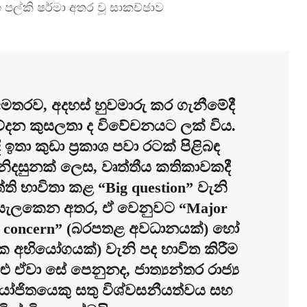
පල්කි ෂර්මා අතර වූ සාකච්ඡාව
තරව, අදහස් හුවමාරු කර ගැනීමේදී
වේදන කුසලතා ද විවේචනයට ලක් විය.
ී ඉතා කුඩා ප්‍රකාශ පවා රටක් පිළිබඳ
ිදසුනක් ලෙස, වෘත්තීය කතිකාවකදී
ත්ති භාවිතා කළ “Big question” වැනි
ෙස සැලකෙන අතර, ඒ වෙනුවට “Major
rious concern” (බරපතළ අවධානයක්) හෝ
ගික අභියෝගයක්) වැනි පද භාවිත කිරීම
ු ඒවා සේ පෙනුනද, ජාත්‍යන්තර රාජ්‍ය
ියෝජිතයෙකු සතු විශ්වසනීයත්වය සහ