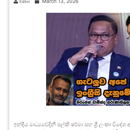
March 13, 2026
Editor
ඉන්දීය මාධ්‍යවේදිනී පල්කි ෂර්මා සහ ශ්‍රී ලංකා විදේ