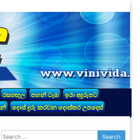
රසගඟුල
පහන් ටැඹ
ඉරා අදුරුපට
න්
දොස් දුරු කරවන දොස්තර උපදෙස්