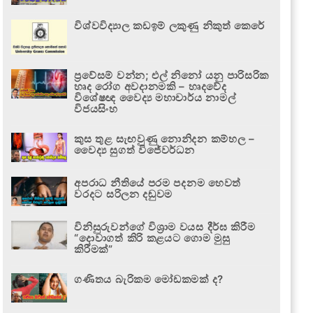
විශ්වවිද්‍යාල කඩඉම් ලකුණු නිකුත් කෙරේ
ප්‍රවේසම් වන්න; එල් නිනෝ යනු පාරිසරික
හෘද රෝග අවදානමකි – හෘදවේද
විශේෂඥ වෛද්‍ය මහාචාර්ය නාමල්
විජයසිංහ
කුස තුළ සැඟවුණු නොනිදන කම්හල –
වෛද්‍ය සුගත් විජේවර්ධන
අපරාධ නීතියේ පරම පදනම හෙවත්
වරදට සරිලන දඬුවම
විනිසුරුවන්ගේ විශ්‍රාම වයස දීර්ඝ කිරීම
“දොවාගත් කිරි කළයට ගොම මුසු
කිරීමක්”
ගණිතය බැරිකම මෝඩකමක් ද?