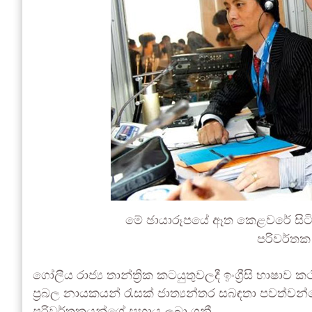
මේ ඡායාරූපයේ ඈත කෙළවරේ සිට
පරිවර්තක 
ගෝලීය රාජ්‍ය තාන්ත්‍රික කටයුතුවලදී ඉංග්‍රීසි භාෂ
ප්‍රබල නායකයන් රැසක් ජාත්‍යන්තර සබඳතා පවත්වන