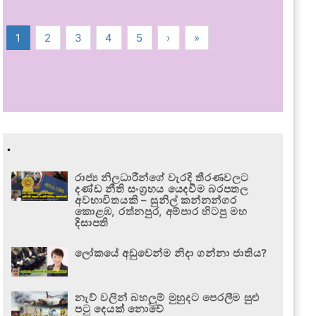
1
2
3
4
5
›
»
.
රාජ්‍ය නිලධාරීන්ගේ වැරදි තීරණවලට
දණ්ඩ නීති සංග්‍රහය යෙදවීම බරපතල
අවභාවිතයකි – සුනිල් කන්නන්ගර
කොළඹ, රත්නපුර, අම්පාර හිටපු මහ
දිසාපති
ලෝකයේ අඩුවෙන්ම නිදා ගන්නා ජාතිය?
නැව් වලින් බහලුම් මුහුදට පෙරලීම සුළු
පටු දෙයක් නොවේ