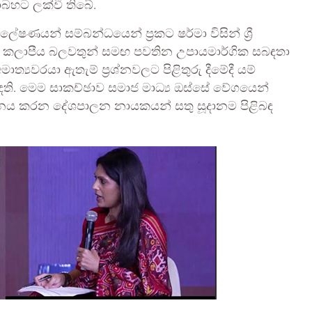
තාබහට ලක්වී තිබේ.
ෂණයන් සම්බන්ධයෙන් ප්‍රකට ෂර්මා විසින් ශ්‍රී
වැනි කලාපීය බලවතුන් සමඟ පවතින උපායමාර්ගික සබඳතා
මාත්‍යවරයා ඇතැම් ප්‍රශ්නවලට පිළිතුරු දීමේදී යම්
ෙති. මෙම සාකච්ඡාව සමාජ මාධ්‍ය ඔස්සේ වේගයෙන්
ියෝජනය කරන දේශපාලන නායකයන් සතු සූදානම පිළිබඳ