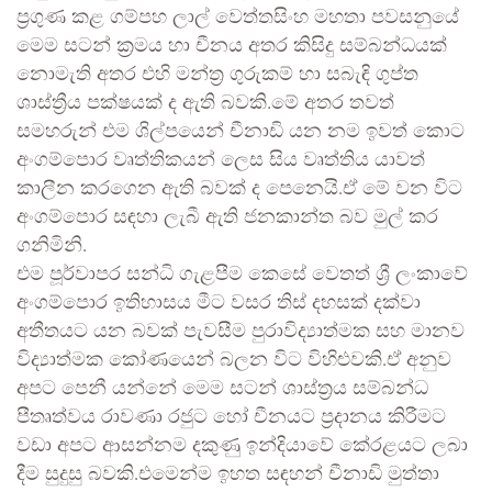
ප්‍රගුණ කළ ගම්පහ ලාල් වෙත්තසිංහ මහතා පවසනුයේ
මෙම සටන් ක්‍රමය හා චීනය අතර කිසිදු සම්බන්ධයක්
නොමැති අතර එහි මන්ත්‍ර ගුරුකම් හා සබැඳි ගුප්ත
ශාස්ත්‍රීය පක්ෂයක් ද ඇති බවකි.මේ අතර තවත්
සමහරුන් එම ශිල්පයෙන් චීනාඩි යන නම ඉවත් කොට
අංගම්පොර වෘත්තිකයන් ලෙස සිය වෘත්තිය යාවත්
කාලීන කරගෙන ඇති බවක් ද පෙනෙයි.ඒ මේ වන විට
අංගම්පොර සඳහා ලැබී ඇති ජනකාන්ත බව මුල් කර
ගනිමිනි.
එම පූර්වාපර සන්ධි ගැළපීම කෙසේ වෙතත් ශ්‍රී ලංකාවේ
අංගම්පොර ඉතිහාසය මීට වසර තිස් දහසක් දක්වා
අතීතයට යන බවක් පැවසීම පුරාවිද්‍යාත්මක සහ මානව
විද්‍යාත්මක කෝණයෙන් බලන විට විහිළුවකි.ඒ අනුව
අපට පෙනී යන්නේ මෙම සටන් ශාස්ත්‍රය සම්බන්ධ
පීතෘත්වය රාවණා රජුට හෝ චීනයට ප්‍රදානය කිරීමට
වඩා අපට ආසන්නම දකුණු ඉන්දියාවේ කේරළයට ලබා
දීම සුදුසු බවකි.එමෙන්ම ඉහත සඳහන් චීනාඩි මුත්තා