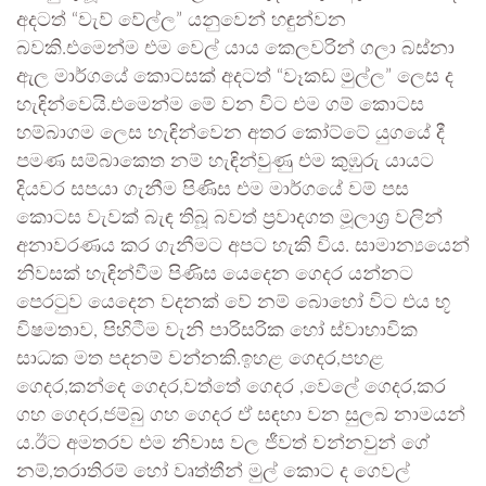
අදටත් “වැව් වේල්ල” යනුවෙන් හඳුන්වන
බවකි.එමෙන්ම එම වෙල් යාය කෙලවරින් ගලා බස්නා
ඇල මාර්ගයේ කොටසක් අදටත් “වෑකඩ මුල්ල” ලෙස ද
හැඳින්වෙයි.එමෙන්ම මේ වන විට එම ගම් කොටස
හම්බාගම ලෙස හැඳින්වෙන අතර කෝට්ටේ යුගයේ දී
පමණ සම්බාකෙත නම් හැඳින්වුණු එම කුඹුරු යායට
දියවර සපයා ගැනීම පිණිස එම මාර්ගයේ වම් පස
කොටස වැවක් බැඳ තිබූ බවත් ප්‍රවාදගත මූලාශ්‍ර වලින්
අනාවරණය කර ගැනීමට අපට හැකි විය. සාමාන්‍යයෙන්
නිවසක් හැඳින්වීම පිණිස යෙදෙන ගෙදර යන්නට
පෙරටුව යෙදෙන වදනක් වේ නම් බොහෝ විට එය භූ
විෂමතාව, පිහිටීම වැනි පාරිසරික හෝ ස්වාභාවික
සාධක මත පදනම් වන්නකි.ඉහළ ගෙදර,පහළ
ගෙදර,කන්දෙ ගෙදර,වත්තේ ගෙදර ,වෙලේ ගෙදර,කර
ගහ ගෙදර,ජම්බු ගහ ගෙදර ඒ සඳහා වන සුලබ නාමයන්
ය.ඊට අමතරව එම නිවාස වල ජීවත් වන්නවුන් ගේ
නම්,තරාතිරම් හෝ වෘත්තීන් මුල් කොට ද ගෙවල්