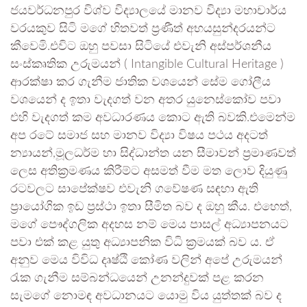
ජයවර්ධනපුර විශ්ව විද්‍යාලයේ මානව විද්‍යා මහාචාර්ය
වරයකුව සිටි මගේ හිතවත් ප්‍රණීත් අභයසුන්දරයන්ට
කීවෙමි.එවිට ඔහු පවසා සිටියේ එවැනි අස්පර්ශනීය
සංස්කෘතික උරුමයන් ( Intangible Cultural Heritage )
ආරක්ෂා කර ගැනීම ජාතික වශයෙන් සේම ගෝලීය
වශයෙන් ද ඉතා වැදගත් වන අතර යුනෙස්කෝව පවා
එහි වැදගත් කම අවධාරණය කොට ඇති බවකි.එමෙන්ම
අප රටේ සමාජ සහ මානව විද්‍යා විෂය පථය අදටත්
න්‍යායන්,මූලධර්ම හා සිද්ධාන්ත යන සීමාවන් ප්‍රමාණවත්
ලෙස අතික්‍රමණය කිරීම්ට අසමත් වීම මත ලොව දියුණු
රටවලට සාපේක්ෂව එවැනි ගවේෂණ සඳහා ඇති
ප්‍රායෝගික ඉඩ ප්‍රස්ථා ඉතා සීමිත බව ද ඔහු කීය. එහෙත්,
මගේ පෞද්ගලික අදහස නම් මෙය පාසල් අධ්‍යාපනයට
පවා එක් කළ යුතු අධ්‍යාපනික විධි ක්‍රමයක් බව ය. ඒ
අනුව මෙය විවිධ දෘෂ්ඨි කෝණ වලින් අපේ උරුමයන්
රැක ගැනීම සම්බන්ධයෙන් උනන්දුවක් පළ කරන
සැමගේ නොමඳ අවධානයට යොමු විය යුත්තක් බව ද