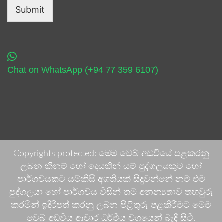
Submit
Chat on WhatsApp (+94 77 359 6107)
Copyrights protected: මෙම වෙබ් අඩවියේ පළකරනු
ලබන කිනම් හෝ දෙයකින් යම් පුද්ගලයකුට හෝ
පාර්ශවයකට යම්කිසි අගතියක් සිදුවන්නේ නම් එම
පුද්ගලයා හෝ පාර්ශවය විසින් තම අනන්‍යතාව තහවුරු
කරමින් ඉදිරිපත් කරනු ලබන පිළිතුරු පළකිරීමට මෙම
වෙබ් අඩවිය ආචාර ධර්මීය වශයෙන් බැඳී සිටී.