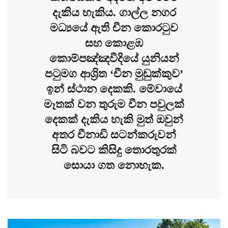
දැකිය හැකිය. ගාල්ල නගර
මධ්‍යයේ ඇති චීන කොරටුව
සහ කොළඹ
කොම්පඤ්ඤවීදියේ යුනියන්
පටුමග ආශ්‍රිත ‘චීන මුඩුක්කුව’
ඉන් ස්ථාන දෙකකි. මේවායේ
මෑතක් වන තුරුම චීන පවුලක්
දෙකක් දැකිය හැකි මුත් ඔවුන්
අතර චීනාඩි සටන්කරුවන්
සිටි බවට කිසිදු තොරතුරක්
සොයා ගත නොහැක.