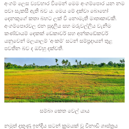
අංගම් ලෙස ව්‍යවහාර වීමෙන් මෙම අංගම්පොර යන නම
පවා සැකසී ඇති බව ය. මෙය මේ දක්වා බොහෝ
දෙනකුගේ කතා බහට ලක් වී නොමැති මාතෘකාවකි.
අංගම්පොරවල එන සුදලිය සහ මරුවල්ලිය වැනිම
කණ්ඩායම් දෙකක් ඩෙකාවර් සහ අන්කඩේකවර්
යනුවෙන් මලයාලම් ‘අංකම්‘ සටන් සම්ප්‍රදායන් තුළ
පවතින බව ද ඔව්හු දක්වති.
සම්බා කෙත වෙල් යාය
නමුත් දකුණු ඉන්දීය සටන් ක්‍රමයක් වූ චීනාඩි ශාස්ත්‍රය