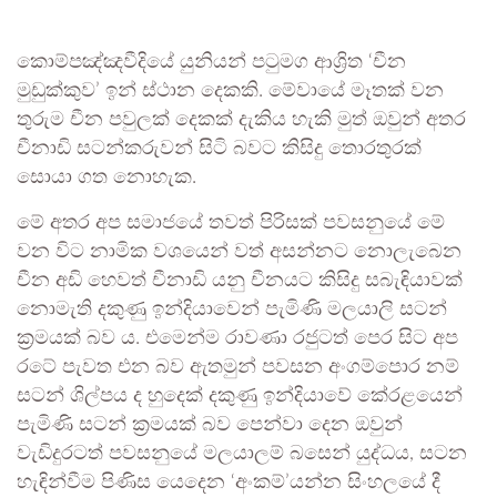
කොම්පඤ්ඤවීදියේ යුනියන් පටුමග ආශ්‍රිත ‘චීන
මුඩුක්කුව’ ඉන් ස්ථාන දෙකකි. මේවායේ මෑතක් වන
තුරුම චීන පවුලක් දෙකක් දැකිය හැකි මුත් ඔවුන් අතර
චීනාඩි සටන්කරුවන් සිටි බවට කිසිදු තොරතුරක්
සොයා ගත නොහැක.
මේ අතර අප සමාජයේ තවත් පිරිසක් පවසනුයේ මේ
වන විට නාමික වශයෙන් වත් අසන්නට නොලැබෙන
චීන අඩි හෙවත් චීනාඩි යනු චීනයට කිසිදු සබැඳියාවක්
නොමැති දකුණු ඉන්දියාවෙන් පැමිණි මලයාලි සටන්
ක්‍රමයක් බව ය. එමෙන්ම රාවණා රජුටත් පෙර සිට අප
රටේ පැවත එන බව ඇතමුන් පවසන අංගම්පොර නම්
සටන් ශිල්පය ද හුදෙක් දකුණු ඉන්දියාවේ කේරළයෙන්
පැමිණි සටන් ක්‍රමයක් බව පෙන්වා දෙන ඔවුන්
වැඩිදුරටත් පවසනුයේ මලයාලම් බසෙන් යුද්ධය, සටන
හැඳින්වීම පිණිස යෙදෙන ‘අංකම්’යන්න සිංහලයේ දී