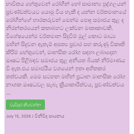
භාවිතය හේතුවෙන් රෝගීන් හෝ සාමාන්‍ය පුද්ගලයන්
ප්‍රචණ්ඩත්වයට යොමු විය හැකි ද යන්න වර්තමානයේ
රෝගීන්ගේ භාරකරුවන් මෙන්ම පොදු සමාජය තුළ ද
නිරන්තරයෙන් කතාබහට ලක්වන මාතෘකාවකි.
විශේෂයෙන්ම වර්තමාන සිදුවීම් මුල් කොට මාධ්‍ය
මඟින් සිදුවන ඇතැම් අසත්‍ය ප්‍රචාර සහ කරුණු විකෘති
කිරීම් හේතුවෙන්, මානසික රෝග සඳහා ලබාදෙන
ඖෂධ පිළිබඳව සමාජය තුළ අනියත බියක් නිර්මාණය
වී ඇත.එය සමාජයීය වශයෙන් ඉතා අහිතකර
තත්වයකි. මෙම සටහන මඟින් ප්‍රධාන මානසික රෝග
නාශක ඖෂධවල සැබෑ ක්‍රියාකාරීත්වය, ප්‍රචණ්ඩත්වය
…
වැඩිපුර කියවන්න
විනිවිද සායනය
July 15, 2026
/