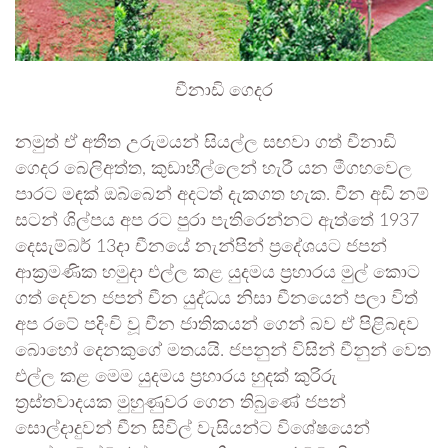
චීනාඩි ගෙදර
නමුත් ඒ අතීත උරුමයන් සියල්ල සඟවා ගත් චීනාඩි
ගෙදර බෙලිඅත්ත, කුඩාහීල්ලෙන් හැරී යන මීගහවෙල
පාරට මඳක් ඔබ්බෙන් අදටත් දැකගත හැක. චීන අඩි නම්
සටන් ශිල්පය අප රට පුරා පැතිරෙන්නට ඇත්තේ 1937
දෙසැම්බර් 13දා චීනයේ නැන්පින් ප්‍රදේශයට ජපන්
ආක්‍රමණික හමුදා එල්ල කළ යුදමය ප්‍රහාරය මුල් කොට
ගත් දෙවන ජපන් චීන යුද්ධය නිසා චීනයෙන් පලා විත්
අප රටේ පදිංචි වූ චීන ජාතිකයන් ගෙන් බව ඒ පිළිබඳව
බොහෝ දෙනකුගේ මතයයි. ජපනුන් විසින් චීනුන් වෙත
එල්ල කළ මෙම යුදමය ප්‍රහාරය හුදක් කුරිරු
ත්‍රස්තවාදයක මුහුණුවර ගෙන තිබුණේ ජපන්
සොල්දාදුවන් චීන සිවිල් වැසියන්ට විශේෂයෙන්