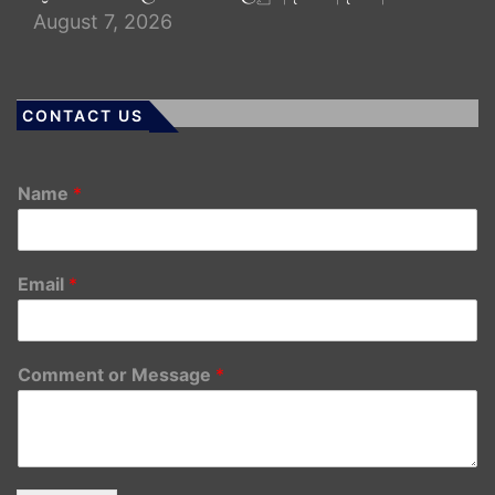
August 7, 2026
CONTACT US
Name
*
Email
*
Comment or Message
*