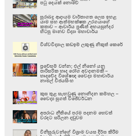
පටු දෙයක් නොවේ
සුරාබදු ආදායම වාර්තාගත ලෙස ඉහළ
යාම සහ ආත්මභක්ෂක උරගයාගේ
කතාව – ආචාර්ය ප්‍රණීත් අභයසුන්දර
හිටපු මානව විද්‍යා මහාචාර්ය
විශ්වවිද්‍යාල කඩඉම් ලකුණු නිකුත් කෙරේ
ප්‍රවේසම් වන්න; එල් නිනෝ යනු
පාරිසරික හෘද රෝග අවදානමකි –
හෘදවේද විශේෂඥ වෛද්‍ය මහාචාර්ය
නාමල් විජයසිංහ
කුස තුළ සැඟවුණු නොනිදන කම්හල –
වෛද්‍ය සුගත් විජේවර්ධන
අපරාධ නීතියේ පරම පදනම හෙවත්
වරදට සරිලන දඬුවම
විනිසුරුවන්ගේ විශ්‍රාම වයස දීර්ඝ කිරීම