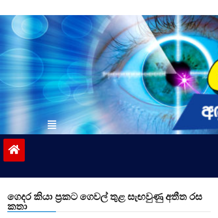
Skip
to
content
vinivida.lk
ගෙදර කියා ප්‍රකට ගෙවල් තුළ සැඟවුණු අතීත රස
කතා