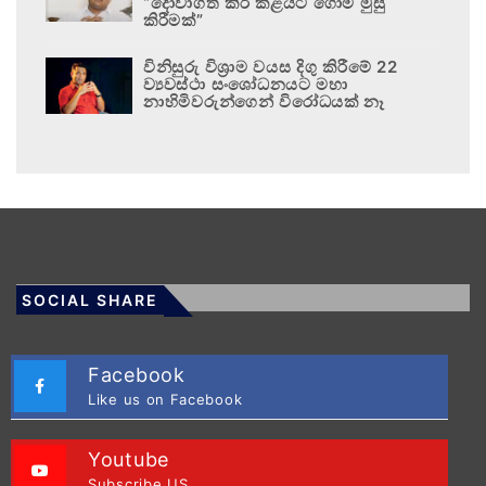
“දොවාගත් කිරි කළයට ගොම මුසු
කිරීමක්”
විනිසුරු විශ්‍රාම වයස දිගු කිරීමේ 22
ව්‍යවස්ථා සංශෝධනයට මහා
නාහිමිවරුන්ගෙන් විරෝධයක් නෑ
SOCIAL SHARE
Facebook
Like us on Facebook
Youtube
Subscribe US