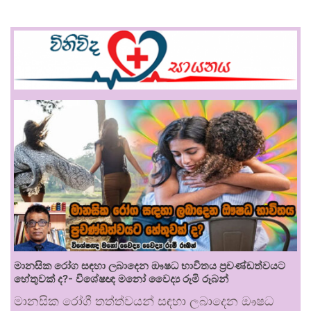
මානසික රෝග සඳහා ලබාදෙන ඖෂධ භාවිතය ප්‍රචණ්ඩත්වයට
හේතුවක් ද?- විශේෂඥ මනෝ වෛද්‍ය රූමි රූබන්
මානසික රෝගී තත්ත්වයන් සඳහා ලබාදෙන ඖෂධ