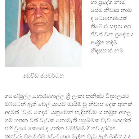
හා ප්‍රදේශ නාම
සේම නිවාස නාම
ද බොහොමයක්
තිබේ.ඒ සඳහා අප
ජීවත් වන ප්‍රදේශය
ආශ්‍රිත කදිම
නිදසුනක් නම්
ඩේවිඩ් ජයවර්ධන
ගණේමුල්ල,හොරගොල්ල ශ්‍රී ලංකා කනිෂ්ට විද්‍යාලයට
ඔබ්බෙන් ඇති වෙල් යායට මායිම් වූ නිවාස දෙක තුනක්
අදටත් “වැව ගෙදර” යනුවෙන් හැඳින්වීම ය.නමුත් අහල
ගම් හතක වත් වැවක් නොමැති පසුබිමක වැව ගෙදරක්
එහි වූයේ කෙසේ ද යන්න විමසීමේ දී තව දුරටත්
තහවුරු වූයේ එම වෙල් යාය මැදින් වැටී ඇති මාර්ගය ද