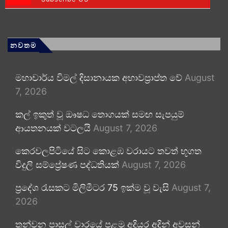
නවතම
මහාචාර්ය විමල් දිසානායක අභාවප්‍රාප්ත වේ
August
7, 2026
කල් ඉකුත් වූ ඖෂධ තොගයක් සමඟ සැපයුම්
ආයතනයක් වටලයි
August 7, 2026
කෙරවලපිටියේ සිට කොළඹ වරායට තවත් භූගත
විදුලි සම්ප්‍රේෂණ පද්ධතියක්
August 7, 2026
ප්‍රදේශ රැසකට මිලිමීටර 75 ඉක්ම වූ වැසි
August 7,
2026
තුන්වන පාසල් වාරයේ පළමු අදියර අදින් අවසන්