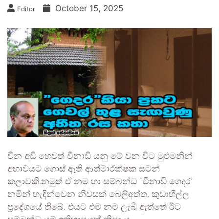
October 15, 2025
Editor
චීන අඩි හෙවත් චීනාඩි යනු මේ වන විට මුළුමනින්
අභාවයට ගොස් ඇති ආත්මාරක්ෂක සටන්
කලාවකි.නමුත් ඒ නම හා සම්බන්ධ `චීනාඩි ගෙදර’
නමින් හැඳින්වෙන නිවසක් බෙලිඅත්ත, කුඩාහීල්ල
ප්‍රදේශයේ තිබේ. එයට එම නම ලැබී ඇත්තේ ඊට