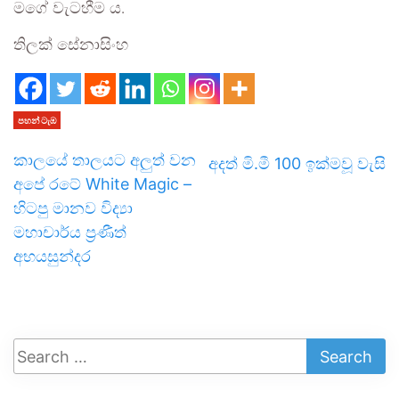
මගේ වැටහීම ය.
තිලක් සේනාසිංහ
පහන් ටැඹ
කාලයේ තාලයට අලුත් වන
අදත් මි.මී 100 ඉක්මවූ වැසි
අපේ රටේ White Magic –
හිටපු මානව විද්‍යා
මහාචාර්ය ප්‍රණීත්
අභයසුන්දර