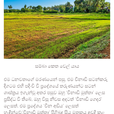
සම්බා කෙත වෙල් යාය
එම ධනවතාගේ මරණයෙන් පසු, එම චීනාඩි සටන්කරු
දිගටම එහි පදිංචි වී ප්‍රදේශයේ තරුණයන්ට සටන්
ශාස්ත්‍රය ඉගැන්වූ අතර පසුව ඔහු ‘චීනාඩි මුත්තා’ ලෙස
ප්‍රසිද්ධ වී තිබේ, ඔහු විසූ නිවස අදටත් ‘චීනාඩි ගෙදර’
ලෙසත්, එම ප්‍රදේශය ‘චීන අඩිය’ ලෙසත්
හැඳින්වේ.’චීනාඩි මුත්තා’ පිළිබඳ සිය මතකය අවදි කළ