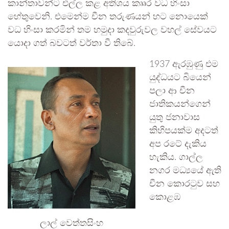
කාන්තාවන්ට එල්ල කළ අතිශය කෲර වධ හිංසා
හේතුවෙනි. එමෙන්ම චීන තරුණයන් හට නොයෙක්
වධ හිංසා කරමින් තම හමුදා කදවුරුවල වහල් සේවයට
යොදා ගත් බවටත් වර්තා වී තිබේ.
1937 ඇරඹුණු එම
යුද්ධයට බියෙන්
පලා ආ චීන
ජාතිකයන්ගෙන්
යුතු ජනාවාස
කිහිපයක්ම අදටත්
අප රටේ දැකිය
හැකිය. ගාල්ල
නගර මධ්‍යයේ ඇති
චීන කොරටුව සහ
කොළඹ
ලාල් වෙත්තසිංහ