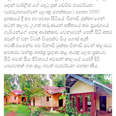
දොන් චාර්ලිස් ගේ දෙටු පුත් ඩේවිඩ් ජයවර්ධන
(සේරුගහහේනේ ලොකු මහත්තයා ) මහතා 1990
දශකයේ දී අප හා පවසා සිටියේ ‘චීනාඩි මුත්තා’ගෙන්
සටන් කලාව උගත් තරුණයන් අතීතයේ තම ප්‍රදේශයේ
ගැමියන්ගේ පොදු ආරක්ෂාව වෙනුවෙන් පෙනී සිටි අතර
ඔවුන් ඒ වන විටත් වියපත්ව මිය ගොස් ඇති
බවකි.එමෙන්ම එම චීනාඩි මුත්තා චීනාඩි සටන් කලාවට
අමතරව මන්ත්‍ර ශාස්ත්‍ර ප්‍රගුණ කළ අයකු ලෙස ප්‍රකටව
සිටි බවත් සිය ජීවිතයේ අවසන් කාලයේ යෝගී දිවි
පෙවෙතක් ගත කළ බවත් ජයවර්ධන මහතා කීය.