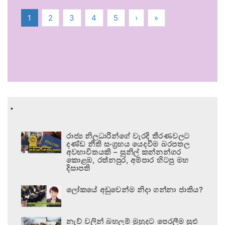
1
2
3
4
5
›
»
.
රාජ්‍ය නිලධාරීන්ගේ වැරදි තීරණවලට
දණ්ඩ නීති සංග්‍රහය යෙදවීම බරපතල
අවභාවිතයකි – සුනිල් කන්නන්ගර
කොළඹ, රත්නපුර, අම්පාර හිටපු මහ
දිසාපති
ලෝකයේ අඩුවෙන්ම නිදා ගන්නා ජාතිය?
නැව් වලින් බහලුම් මුහුදට පෙරලීම සුළු