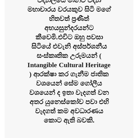
විද්‍යාලයේ මානව විද්‍යා
මහාචාරය වරයකුව සිටි මගේ
හිතවත් ප්‍රණීත්
අභයසුන්දරයන්ට
කීවෙමි.එවිට ඔහු පවසා
සිටියේ එවැනි අස්පර්ශනීය
සංස්කෘතික උරුමයන් (
Intangible Cultural Heritage
) ආරක්ෂා කර ගැනීම ජාතික
වශයෙන් සේම ගෝලීය
වශයෙන් ද ඉතා වැදගත් වන
අතර යුනෙස්කෝව පවා එහි
වැදගත් කම අවධාරණය
කොට ඇති බවකි.