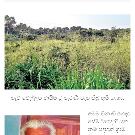
වැව් වේල්ලට මායිම් වූ පැරණි වැව තිබූ භූමි භාගය
මෙම චීනාඩි ගෙදර
සේම “ගෙදර” යන
නම සඳහන් ග්‍රාම