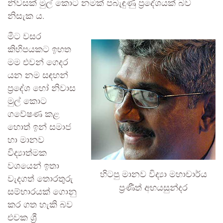
නිවසක් මුල් කොට නමක් පබැඳුණු ප්‍රදේශයක් බව
නිසැක ය.
මීට වසර
කිහිපයකට ඉහත
මම එවන් ගෙදර
යන නම සඳහන්
ප්‍රදේශ හෝ නිවාස
මුල් කොට
ගවේෂණ කළ
හොත් ඉන් සමාජ
හා මානව
විද්‍යාත්මක
වශයෙන් ඉතා
හිටපු මානව විද්‍යා මහාචාර්ය
වැදගත් තොරතුරු
ප්‍රණීත් අභයසුන්දර
සම්භාරයක් ගොනු
කර ගත හැකි බව
එවක ශ්‍රී