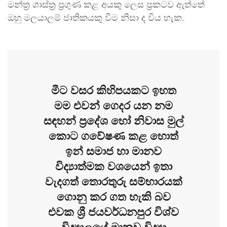
මන්ත්‍ර ශාස්ත්‍ර ප්‍රගුණ කළ අයකු ලෙස ප්‍රකටව ඇත්තේ
ඔහු මලයාලම් ජාතිකයකු වීම නිසා ද විය හැක.
මීට වසර කිහිපයකට ඉහත
මම එවන් ගෙදර යන නම
සඳහන් ප්‍රදේශ හෝ නිවාස මුල්
කොට ගවේෂණ කළ හොත්
ඉන් සමාජ හා මානව
විද්‍යාත්මක වශයෙන් ඉතා
වැදගත් තොරතුරු සම්භාරයක්
ගොනු කර ගත හැකි බව
එවක ශ්‍රී ජයවර්ධනපුර විශ්ව