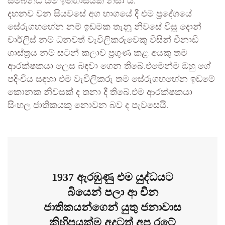
සම්බන්ධ යම් ඉතිහාසයක් නිසා ය.
දහනව වන සියවසේ අග භාගයේ දී එම ප්‍රදේශයේ
සේරුගහහේන නම් ඉඩමක තැනූ නිවසේ විසූ දොන්
චාර්ලිස් නම් ධනවත් වැවිලිකරුවෙකු විසින් චීනාඩි
ශාස්ත්‍රය නම් සටන් කලාව ප්‍රගුණ කළ අයකු තම
ආරක්ෂකයා ලෙස බඳවා ගෙන තිබේ.එමෙන්ම ඔහු ගේ
පදිංචිය සඳහා එම වැවිලිකරු තම සේරුගහහේන ඉඩමේ
කොනක නිවසක් ද තනා දී තිබේ.එම ආරක්ෂකයා
සිංහල ජාතිකයකු නොවන බව ද පැවසෙයි.
1937 ඇරඹුණු එම යුද්ධයට
බියෙන් පලා ආ චීන
ජාතිකයන්ගෙන් යුතු ජනාවාස
කිහිපයක්ම අදටත් අප රටේ