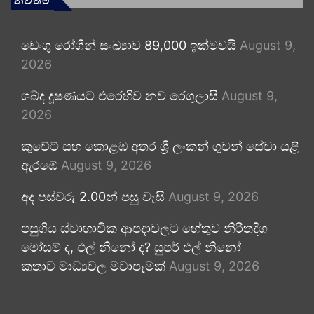
නවතම
ඩෙංගු රෝගීන් සංඛ්‍යාව 89,000 ඉක්මවයි
August 9,
2026
ශබ්ද දූෂණයට එරෙහිව නව රෙගුලාසි
August 9,
2026
කුවේට් සහ කොළඹ අතර ශ්‍රී ලංකන් ගුවන් සේවා යළි
ඇරඹේ
August 9, 2026
අද පස්වරු 2.00න් පසු වැසි
August 9, 2026
පසුගිය ස්වාභාවික ආපදාවලට හේතුව නිරිතදිග
මෝසම් ද, එල් නිනෝ ද? සුපර් එල් නිනෝ
කතාව මාධ්‍යවල මවාපෑමක්
August 9, 2026