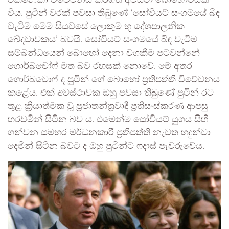
එකිනෙකා විවේචනය කරගත් අවස්ථා බොහොමයක්
විය. පුටින් වරක් පවසා තිබුණේ ‘සෝවියට් සංගමයේ බිඳ
වැටීම මෙම සියවසේ ලොකුම භූ දේශපාලනික
ඛේදවාචකය’ බවයි. සෝවියට් සංගමයේ බිඳ වැටීම
සම්බන්ධයෙන් බොහෝ දෙනා වගකීම පටවන්නේ
ගොර්බචෝෆ් මත බව රහසක් නොවේ. මේ අතර
ගොර්බචොෆ් ද පුටින් ගේ බොහෝ ප්‍රතිපත්ති විවේචනය
කළේය. එක් අවස්ථාවක ඔහු පවසා තිබුණේ පුටින් රට
තුළ ක්‍රියාත්මක වූ ප්‍රජාතන්ත්‍රවාදී ප්‍රතිසංස්කරණ ආපසු
හරවමින් සිටින බව ය. එමෙන්ම සෝවියට් යුගය සිහි
ගන්වන සමහර මර්ධනකාරී ප්‍රතිපත්ති නැවත හඳුන්වා
දෙමින් සිටින බවට ද ඔහු පුටින්ට ෆදාස් පැවරුවේය.