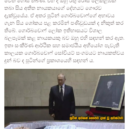
වෙත ගොස් තිබිණි. එහි දී ඔහු රතු රෝස මල්කළඹක්
තබා සිය අතීත නායකයාගේ දේහයට ගෞරව
දැක්වූයේය. ඒ අතර පුටින් ගොර්බචොෆ්ගේ අභාවය
ගැන සිය ශෝකය පළ කරමින් පණිවුඩයක් ද නිකුත් කර
තිබේ. ගොර්බචොෆ් ලෝක ඉතිහාසයට විශාල
බලපෑමක් කළ නායකයකු බව ඔහු එහි සඳහන් කර ඇත.
ඉතා සංකීර්ණ ආර්ථික සහ සමාජයීය අභියෝග පැවැති
කාලයක ගොර්බචොෆ් සෝවියට් සංගමයට නායකත්වය
දුන් බව ද පුටින්ගේ ප්‍රකාශයෙහි සඳහන් ය.