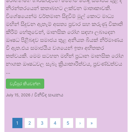
රෝගීන්ගේ භාරකරුවන් මෙන්ම පොදු සමාජය තුළ ද
නිරන්තරයෙන් කතාබහට ලක්වන මාතෘකාවකි.
විශේෂයෙන්ම වර්තමාන සිදුවීම් මුල් කොට මාධ්‍ය
මඟින් සිදුවන ඇතැම් අසත්‍ය ප්‍රචාර සහ කරුණු විකෘති
කිරීම් හේතුවෙන්, මානසික රෝග සඳහා ලබාදෙන
ඖෂධ පිළිබඳව සමාජය තුළ අනියත බියක් නිර්මාණය
වී ඇත.එය සමාජයීය වශයෙන් ඉතා අහිතකර
තත්වයකි. මෙම සටහන මඟින් ප්‍රධාන මානසික රෝග
නාශක ඖෂධවල සැබෑ ක්‍රියාකාරීත්වය, ප්‍රචණ්ඩත්වය
…
වැඩිපුර කියවන්න
විනිවිද සායනය
July 15, 2026
/
1
2
3
4
5
›
»