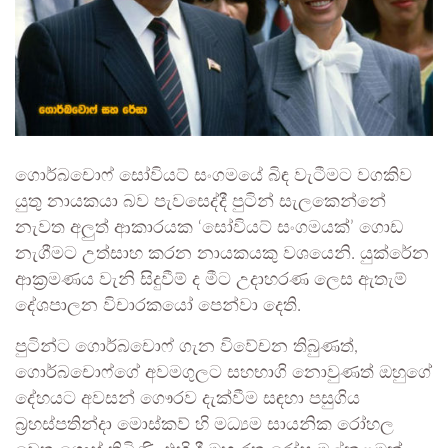
ගොර්බචොෆ් සෝවියට් සංගමයේ බිඳ වැටීමට වගකිව
යුතු නායකයා බව පැවසෙද්දී පුටින් සැලකෙන්නේ
නැවත අලුත් ආකාරයක ‘සෝවියට් සංගමයක්’ ගොඩ
නැගීමට උත්සාහ කරන නායකයකු වශයෙනි. යුක්රේන
ආක්‍රමණය වැනි සිදුවීම් ද මීට උදාහරණ ලෙස ඇතැම්
දේශපාලන විචාරකයෝ පෙන්වා දෙති.
පුටින්ට ගොර්බචොෆ් ගැන විවේචන තිබුණත්,
ගොර්බචොෆ්ගේ අවමගුලට සහභාගි නොවුණත් ඔහුගේ
දේහයට අවසන් ගෞරව දැක්වීම සඳහා පසුගිය
බ්‍රහස්පතින්දා මොස්කව් හි මධ්‍යම සායනික රෝහල