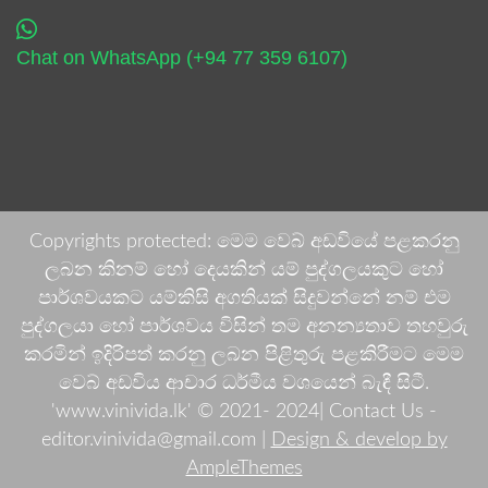
Chat on WhatsApp (+94 77 359 6107)
Copyrights protected: මෙම වෙබ් අඩවියේ පළකරනු
ලබන කිනම් හෝ දෙයකින් යම් පුද්ගලයකුට හෝ
පාර්ශවයකට යම්කිසි අගතියක් සිදුවන්නේ නම් එම
පුද්ගලයා හෝ පාර්ශවය විසින් තම අනන්‍යතාව තහවුරු
කරමින් ඉදිරිපත් කරනු ලබන පිළිතුරු පළකිරීමට මෙම
වෙබ් අඩවිය ආචාර ධර්මීය වශයෙන් බැඳී සිටී.
'www.vinivida.lk' © 2021- 2024| Contact Us -
editor.vinivida@gmail.com |
Design & develop by
AmpleThemes