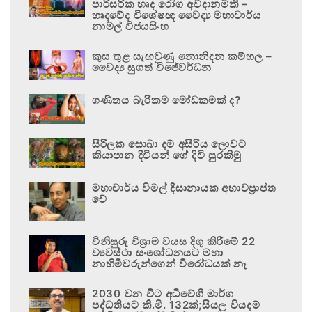
පාරිසරික හෘද රෝග අවදානමකි –
හෘදවේද විශේෂඥ වෛද්‍ය මහාචාර්ය
නාමල් විජයසිංහ
කුස තුළ සැඟවුණු නොනිදන කම්හල –
වෛද්‍ය සුගත් විජේවර්ධන
ගණිතය බැරිකම මෝඩකමක් ද?
සිරිලක සොබා දම් අසිරිය ලොවට
කියාපාන දිවියන් ගේ දිවි සුරකිමු
මහාචාර්ය විමල් දිසානායක අභාවප්‍රාප්ත
වේ
විනිසුරු විශ්‍රාම වයස දිගු කිරීමේ 22
ව්‍යවස්ථා සංශෝධනයට මහා
නාහිමිවරුන්ගෙන් විරෝධයක් නෑ
2030 වන විට අධිවේගී මාර්ග
පද්ධතියට කි.මී. 132ක්;සියලු වියදම්