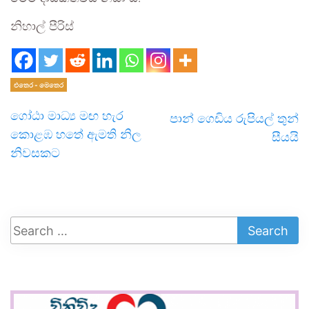
නිහාල් පීරිස්
එතෙර - මෙතෙර
ගෝඨා මාධ්‍ය මඟ හැර
පාන් ගෙඩිය රුපියල් තුන්
කොළඹ හතේ ඇමති නිල
සීයයි
නිවසකට