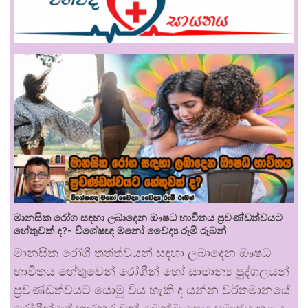
මානසික රෝග සඳහා ලබාදෙන ඖෂධ භාවිතය ප්‍රචණ්ඩත්වයට
හේතුවක් ද?- විශේෂඥ මනෝ වෛද්‍ය රූමි රූබන්
මානසික රෝගී තත්ත්වයන් සඳහා ලබාදෙන ඖෂධ
භාවිතය හේතුවෙන් රෝගීන් හෝ සාමාන්‍ය පුද්ගලයන්
ප්‍රචණ්ඩත්වයට යොමු විය හැකි ද යන්න වර්තමානයේ