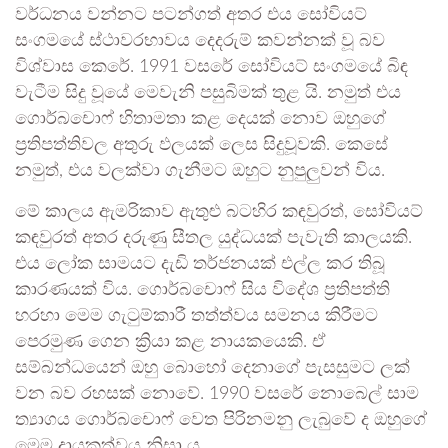
වර්ධනය වන්නට පටන්ගත් අතර එය සෝවියට්
සංගමයේ ස්ථාවරභාවය දෙදරුම් කවන්නක් වූ බව
විශ්වාස කෙරේ. 1991 වසරේ සෝවියට් සංගමයේ බිඳ
වැටීම සිදු වූයේ මෙවැනි පසුබිමක් තුළ යි. නමුත් එය
ගොර්බචොෆ් හිතාමතා කළ දෙයක් නොව ඔහුගේ
ප්‍රතිපත්තිවල අතුරු ඵලයක් ලෙස සිදුවූවකි. කෙසේ
නමුත්, එය වලක්වා ගැනීමට ඔහුට නුපුලුවන් විය.
මේ කාලය ඇමරිකාව ඇතුළු බටහිර කඳවුරත්, සෝවියට්
කඳවුරත් අතර දරුණු සීතල යුද්ධයක් පැවැති කාලයකි.
එය ලෝක සාමයට දැඩි තර්ජනයක් එල්ල කර තිබූ
කාරණයක් විය. ගොර්බචොෆ් සිය විදේශ ප්‍රතිපත්ති
හරහා මෙම ගැටුම්කාරී තත්ත්වය සමනය කිරීමට
පෙරමුණ ගෙන ක්‍රියා කළ නායකයෙකි. ඒ
සම්බන්ධයෙන් ඔහු බොහෝ දෙනාගේ පැසසුමට ලක්
වන බව රහසක් නොවේ. 1990 වසරේ නොබෙල් සාම
ත්‍යාගය ගොර්බචොෆ් වෙත පිරිනමනු ලැබුවේ ද ඔහුගේ
මෙම දායකත්වය නිසා ය.