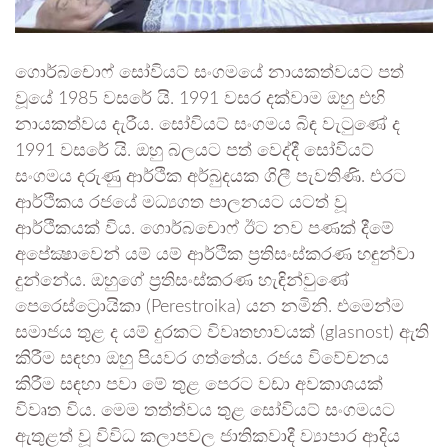
ගොර්බචොෆ් සෝවියට් සංගමයේ නායකත්වයට පත්
වූයේ 1985 වසරේ යි. 1991 වසර දක්වාම ඔහු එහි
නායකත්වය දැරීය. සෝවියට් සංගමය බිඳ වැටුණේ ද
1991 වසරේ යි. ඔහු බලයට පත් වෙද්දී සෝවියට්
සංගමය දරුණු ආර්ථික අර්බුදයක ගිලී පැවතිණි. එරට
ආර්ථිකය රජයේ මධ්‍යගත පාලනයට යටත් වූ
ආර්ථිකයක් විය. ගොර්බචොෆ් ඊට නව පණක් දීමේ
අපේක්‍ෂාවෙන් යම් යම් ආර්ථික ප්‍රතිසංස්කරණ හඳුන්වා
දුන්නේය. ඔහුගේ ප්‍රතිසංස්කරණ හැඳින්වුණේ
පෙරෙස්ට්‍රොයිකා (Perestroika) යන නමිනි. එමෙන්ම
සමාජය තුළ ද යම් දුරකට විවෘතභාවයක් (glasnost) ඇති
කිරීම සඳහා ඔහු පියවර ගත්තේය. රජය විවේචනය
කිරීම සඳහා පවා මේ තුළ පෙරට වඩා අවකාශයක්
විවෘත විය. මෙම තත්ත්වය තුළ සෝවියට් සංගමයට
ඇතුළත් වූ විවිධ කලාපවල ජාතිකවාදී ව්‍යාපාර ආදිය