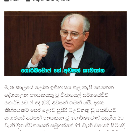
මෑත කාලයේ ලෝක ඉතිහාසය තුළ කැපී පෙනෙන
දේශපාලන නායකයකු වූ මිඛායෙල් සර්ගයේවිච්
ගොර්බචොෆ් අද (03) අවසන් ගමන් යයි. දශක
කිහිපයකට පෙර ලොව සුපිරි බලවතකු වූ සෝවියට්
සංගමයේ අවසන් නායකයා වූ ගොර්බචොෆ් පසුගිය 30
වැනි දින ජීවිතයෙන් සමුගත්තේ 91 වැනි වියෙහි සිටියදී