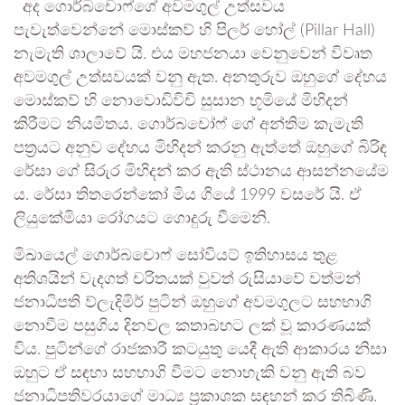
අද ගොර්බචොෆ්ගේ අවමගුල් උත්සවය
පැවැත්වෙන්නේ මොස්කව් හි පිලර් හෝල් (Pillar Hall)
නැමැති ශාලාවේ යි. එය මහජනයා වෙනුවෙන් විවෘත
අවමගුල් උත්සවයක් වනු ඇත. අනතුරුව ඔහුගේ දේහය
මොස්කව් හි නොවොඩිවිචි සුසාන භූමියේ මිහිදන්
කිරීමට නියමිතය. ගොර්බචෝෆ් ගේ අන්තිම කැමැති
පත්‍රයට අනුව දේහය මිහිදන් කරනු ඇත්තේ ඔහුගේ බිරිඳ
රේසා ගේ සිරුර මිහිදන් කර ඇති ස්ථානය ආසන්නයේම
ය. රේසා තිතරෙන්කෝ මිය ගියේ 1999 වසරේ යි. ඒ
ලියුකේමියා රෝගයට ගොදුරු වීමෙනි.
මිඛායෙල් ගොර්බචොෆ් සෝවියට් ඉතිහාසය තුළ
අතිශයින් වැදගත් චරිතයක් වුවත් රුසියාවේ වත්මන්
ජනාධිපති ව්ලැදිමිර් පුටින් ඔහුගේ අවමගුලට සහභාගි
නොවීම පසුගිය දිනවල කතාබහට ලක් වූ කාරණයක්
විය. පුටින්ගේ රාජකාරී කටයුතු යෙදී ඇති ආකාරය නිසා
ඔහුට ඒ සඳහා සහභාගි වීමට නොහැකි වනු ඇති බව
ජනාධිපතිවරයාගේ මාධ්‍ය ප්‍රකාශක සඳහන් කර තිබිණි.