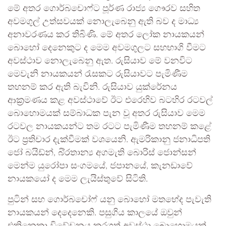
මේ අතර ගොර්බචොෆ්ට පූර්ණ රාජ්‍ය ගෞරව සහිත
අවමගුල් උත්සවයක් නොලැබෙනු ඇති බව ද මාධ්‍ය
අනාවරණය කර තිබිණි. මේ අතර ලෝක නායකයන්
බොහෝ දෙනෙකුට ද මෙම අවමගුලට සහභාගි වීමට
අවස්ථාව නොලැබෙනු ඇත. රුසියාව මේ වනවිට
මෙවැනි නායකයන් රැසකට රුසියාවට පැමිණීම
තහනම් කර ඇති බැවිනි. රුසියාව යුක්රේනය
ආක්‍රමණය කළ අවස්ථාවේ ඊට එරෙහිව බටහිර රටවල්
බොහොමයක් සම්බාධක පැන වූ අතර රුසියාව මෙම
රටවල නායකයන්ට තම රටට පැමිණීම තහනම් කළේ
ඊට ප්‍රතිචාර දැක්වීමක් වශයෙනි. ඇමරිකානු ජනාධිපති
ජෝ බයිඩ්න්, බි්‍රතාන්‍ය අගමැති බොරිස් ජොන්සන්
මෙන්ම යුරෝපා සංගමයේ, ජපානයේ, කැනඩාවේ
නායකයෝ ද මෙම ලැයිස්තුවේ සිටිති.
පුටින් සහ ගොර්බචෝෆ් යනු බොහෝ මතභේද පැවැති
නායකයන් දෙදෙනෙකි. පසුගිය කාලයේ ඔවුන්