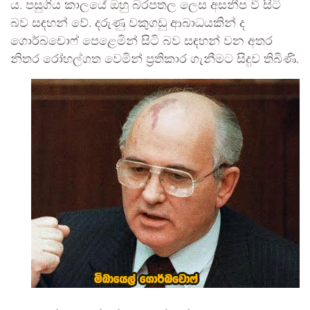
ය. පසුගිය කාලයේ ඔහු බරපතල ලෙස අසනීප වී සිටි
බව සඳහන් වේ. දරුණු වකුගඩු ආබාධයකින් ද
ගොර්බචොෆ් පෙළෙමින් සිටි බව සඳහන් වන අතර
නිතර රෝහල්ගත වෙමින් ප්‍රතිකාර ගැනීමට සිදුව තිබිණි.