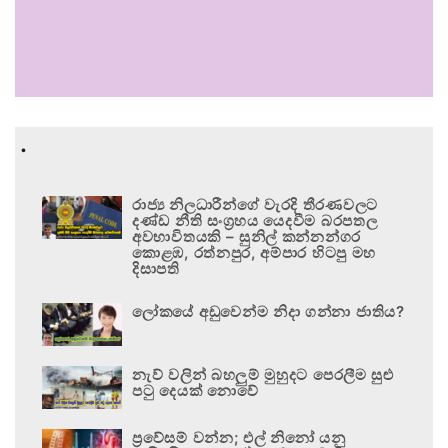
.
රාජ්‍ය නිලධාරීන්ගේ වැරදි තීරණවලට
දණ්ඩ නීති සංග්‍රහය යෙදවීම බරපතල
අවභාවිතයකි – සුනිල් කන්නන්ගර
කොළඹ, රත්නපුර, අම්පාර හිටපු මහ
දිසාපති
ලෝකයේ අඩුවෙන්ම නිදා ගන්නා ජාතිය?
නැව් වලින් බහලුම් මුහුදට පෙරලීම සුළු
පටු දෙයක් නොවේ
ප්‍රවේසම් වන්න; එල් නිනෝ යනු