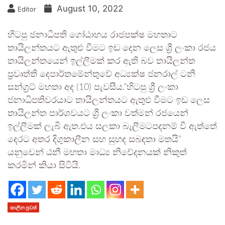
August 10, 2022
Editor
හිටපු ජනාධිපති ගෝඨාභය රාජපක්ෂ මහතාට
තායිලන්තයට ඇතුළු වීමට ඉඩ දෙන ලෙස ශ්‍රී ලංකා රජය
තායිලන්තයෙන් ඉල්ලීමක් කර ඇති බව තායිලන්ත
ප්‍රවෘත්ති දෙපාර්තමේන්තුවේ අධ්‍යක්ෂ ජනරාල් ටනී
සන්ග්‍රට් මහතා අද (10) පැවසීය.”හිටපු ශ්‍රී ලංකා
ජනාධිපතිවරයාට තායිලන්තයට ඇතුළු වීමට ඉඩ ලෙස
තායිලන්ත පාර්ශවයට ශ්‍රී ලංකා වත්මන් රජයෙන්
ඉල්ලීමක් ලැබී ඇත.එය සලකා බැලීමටපදනම් වී ඇත්තේ
දෙරට අතර දිගුකාලීන සහ සුහද සබඳතා මතයි”
යනුවෙන් ඨනී මහතා මාධ්‍ය නිවේදනයක් නිකුත්
කරමින් කියා සිටියි.
කාලීන පුවත්