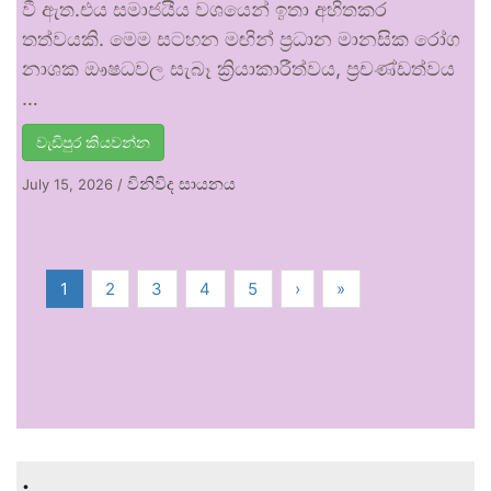
වී ඇත.එය සමාජයීය වශයෙන් ඉතා අහිතකර
තත්වයකි. මෙම සටහන මඟින් ප්‍රධාන මානසික රෝග
නාශක ඖෂධවල සැබෑ ක්‍රියාකාරීත්වය, ප්‍රචණ්ඩත්වය
…
වැඩිපුර කියවන්න
විනිවිද සායනය
July 15, 2026
/
1
2
3
4
5
›
»
.