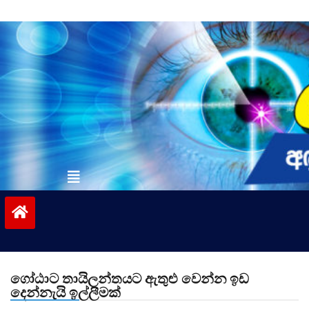
Skip
to
content
vinivida.lk
ගෝඨාට තායිලන්තයට ඇතුළු වෙන්න ඉඩ
දෙන්නැයි ඉල්ලීමක්