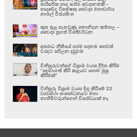
පාරිසරික හෘද රෝග අවදානමකි –
හෘදවේද විශේෂඥ වෛද්‍ය මහාචාර්ය
නාමල් විජයසිංහ
කුස තුළ සැඟවුණු නොනිදන කම්හල –
වෛද්‍ය සුගත් විජේවර්ධන
අපරාධ නීතියේ පරම පදනම හෙවත්
වරදට සරිලන දඬුවම
විනිසුරුවන්ගේ විශ්‍රාම වයස දීර්ඝ කිරීම
“දොවාගත් කිරි කළයට ගොම මුසු
කිරීමක්”
විනිසුරු විශ්‍රාම වයස දිගු කිරීමේ 22
ව්‍යවස්ථා සංශෝධනයට මහා
නාහිමිවරුන්ගෙන් විරෝධයක් නෑ