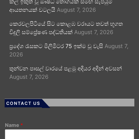
කල් ඉකුත් වූ ඖෂධ තොගයක් සමඟ සැපයුම්
ආයතනයක් වටලයි
August 7, 2026
කෙරවලපිටියේ සිට කොළඹ වරායට තවත් භූගත
විදුලි සම්ප්‍රේෂණ පද්ධතියක්
August 7, 2026
ප්‍රදේශ රැසකට මිලිමීටර 75 ඉක්ම වූ වැසි
August 7,
2026
තුන්වන පාසල් වාරයේ පළමු අදියර අදින් අවසන්
August 7, 2026
CONTACT US
Name
*