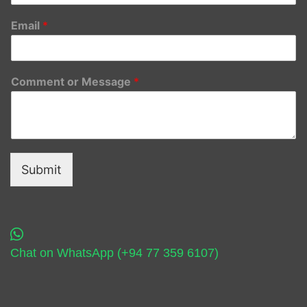
Email
*
Comment or Message
*
Submit
Chat on WhatsApp (+94 77 359 6107)