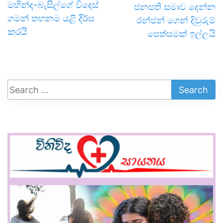
මහින්ද-බැසිල්ගේ විදෙස්
ජනපති සමාව දෙන්න
ගමන් තහනම යළි දීර්ඝ
රන්ජන් ගෙන් දිවුරුම්
කරයි
පෙත්සමක් ඉල්ලයි