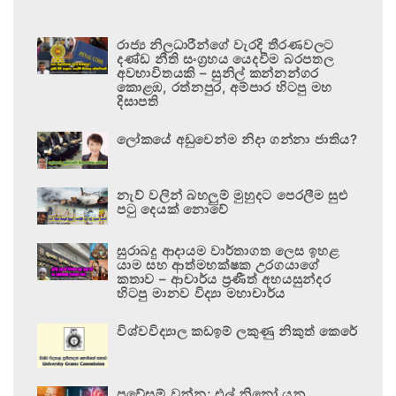
රාජ්‍ය නිලධාරීන්ගේ වැරදි තීරණවලට
දණ්ඩ නීති සංග්‍රහය යෙදවීම බරපතල
අවභාවිතයකි – සුනිල් කන්නන්ගර
කොළඹ, රත්නපුර, අම්පාර හිටපු මහ
දිසාපති
ලෝකයේ අඩුවෙන්ම නිදා ගන්නා ජාතිය?
නැව් වලින් බහලුම් මුහුදට පෙරලීම සුළු
පටු දෙයක් නොවේ
සුරාබදු ආදායම වාර්තාගත ලෙස ඉහළ
යාම සහ ආත්මභක්ෂක උරගයාගේ
කතාව – ආචාර්ය ප්‍රණීත් අභයසුන්දර
හිටපු මානව විද්‍යා මහාචාර්ය
විශ්වවිද්‍යාල කඩඉම් ලකුණු නිකුත් කෙරේ
ප්‍රවේසම් වන්න; එල් නිනෝ යනු