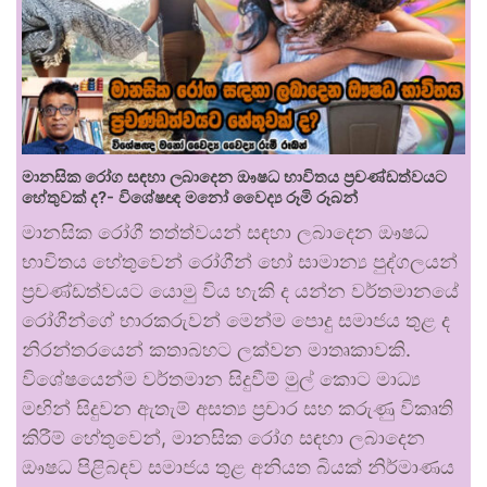
මානසික රෝග සඳහා ලබාදෙන ඖෂධ භාවිතය ප්‍රචණ්ඩත්වයට
හේතුවක් ද?- විශේෂඥ මනෝ වෛද්‍ය රූමි රූබන්
මානසික රෝගී තත්ත්වයන් සඳහා ලබාදෙන ඖෂධ
භාවිතය හේතුවෙන් රෝගීන් හෝ සාමාන්‍ය පුද්ගලයන්
ප්‍රචණ්ඩත්වයට යොමු විය හැකි ද යන්න වර්තමානයේ
රෝගීන්ගේ භාරකරුවන් මෙන්ම පොදු සමාජය තුළ ද
නිරන්තරයෙන් කතාබහට ලක්වන මාතෘකාවකි.
විශේෂයෙන්ම වර්තමාන සිදුවීම් මුල් කොට මාධ්‍ය
මඟින් සිදුවන ඇතැම් අසත්‍ය ප්‍රචාර සහ කරුණු විකෘති
කිරීම් හේතුවෙන්, මානසික රෝග සඳහා ලබාදෙන
ඖෂධ පිළිබඳව සමාජය තුළ අනියත බියක් නිර්මාණය