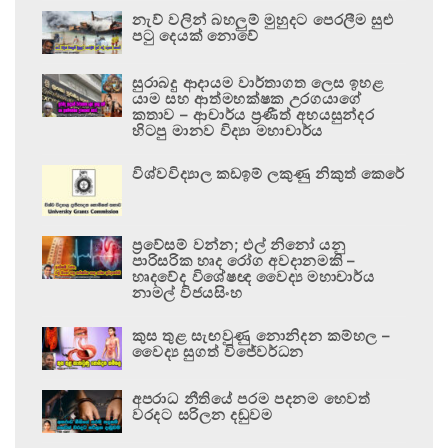
නැව් වලින් බහලුම් මුහුදට පෙරලීම සුළු
පටු දෙයක් නොවේ
සුරාබදු ආදායම වාර්තාගත ලෙස ඉහළ
යාම සහ ආත්මභක්ෂක උරගයාගේ
කතාව – ආචාර්ය ප්‍රණීත් අභයසුන්දර
හිටපු මානව විද්‍යා මහාචාර්ය
විශ්වවිද්‍යාල කඩඉම් ලකුණු නිකුත් කෙරේ
ප්‍රවේසම් වන්න; එල් නිනෝ යනු
පාරිසරික හෘද රෝග අවදානමකි –
හෘදවේද විශේෂඥ වෛද්‍ය මහාචාර්ය
නාමල් විජයසිංහ
කුස තුළ සැඟවුණු නොනිදන කම්හල –
වෛද්‍ය සුගත් විජේවර්ධන
අපරාධ නීතියේ පරම පදනම හෙවත්
වරදට සරිලන දඬුවම