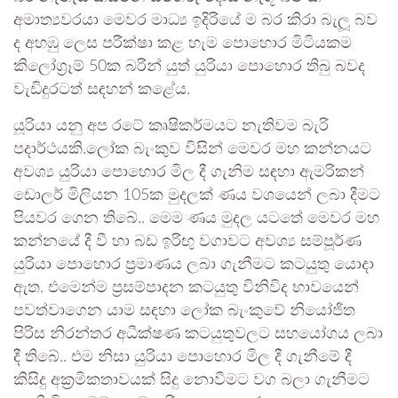
අමාත්‍යවරයා මෙවර මාධ්‍ය ඉදිරියේ ම බර කිරා බැලූ බව
ද අහඹු ලෙස පරීක්ෂා කළ හැම පොහොර මිටියකම
කිලෝග්‍රෑම් 50ක බරින් යුත් යුරියා පොහොර තිබු බවද
වැඩිදුරටත් සඳහන් කළේය.
යූරියා යනු අප රටේ කෘෂිකර්මයට නැතිවම බැරි
පදාර්ථයකි.ලෝක බැංකුව විසින් මෙවර මහ කන්නයට
අවශ්‍ය යුරියා පොහොර මිල දී ගැනිම සඳහා ඇමරිකන්
ඩොලර් මිලියන 105ක මුදලක් ණය වශයෙන් ලබා දීමට
පියවර ගෙන තිබේ.. මෙම ණය මුදල යටතේ මෙවර මහ
කන්නයේ දී වී හා බඩ ඉරිඟු වගාවට අවශ්‍ය සම්පූර්ණ
යුරියා පොහොර ප්‍රමාණය ලබා ගැනීමට කටයුතු යොදා
ඇත. එමෙන්ම ප්‍රසම්පාදන කටයුතු විනිවිද භාවයෙන්
පවත්වාගෙන යාම සඳහා ලෝක බැංකුවේ නියෝජිත
පිරිස නිරන්තර අධීක්ෂණ කටයුතුවලට සහයෝගය ලබා
දී තිබේ.. එම නිසා යුරියා පොහොර මිල දී ගැනීමේ දී
කිසිදු අක්‍රමිකතාවයක් සිදු නොවීමට වග බලා ගැනීමට