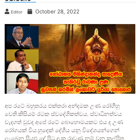
October 28, 2022
Editor
අප රටේ බහුතරය එක්තරා අන්දමක උණ රෝගීහු
වෙති.කිසියම් රටක ස්වදේශිකත්වය, ස්වාධිනත්වය
වැදගත් වුවද අපේ රටේ බොහොමයකට එය ද උණ
රෝගයක් විය.හුදෙක් දේශීය යනු විදේශයන්ගෙන්
ලැබෙන සියළු දේ පිටු දැක රාවණ නම් වන කල්පිත