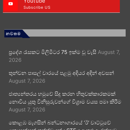
Youtube
Subscribe US
නවතම
ප්‍රදේශ රැසකට මිලිමීටර 75 ඉක්ම වූ වැසි
August 7,
2026
තුන්වන පාසල් වාරයේ පළමු අදියර අදින් අවසන්
August 7, 2026
ජාත්‍යන්තරය හමුවේ සිදු කරන හිතුවක්කාරකමක්
නොවිය යුතු විනිසුරුවන්ගේ විශ්‍රාම වයස පමා කිරීම
August 7, 2026
කොළඹ මැගසින් බන්ධනාගාරයේ ‘ඊ’ වාට්ටුවේ