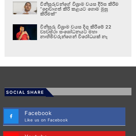
විනිසුරුවන්ගේ විශ්‍රාම වයස දීර්ඝ කිරීම
“දොවාගත් කිරි කළයට ගොම මුසු
කිරීමක්”
විනිසුරු විශ්‍රාම වයස දිගු කිරීමේ 22
ව්‍යවස්ථා සංශෝධනයට මහා
නාහිමිවරුන්ගෙන් විරෝධයක් නෑ
SOCIAL SHARE
Facebook
Like us on Facebook