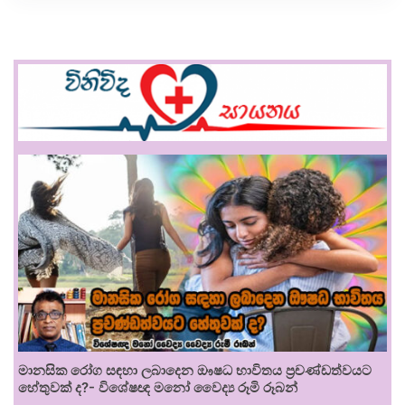
මානසික රෝග සඳහා ලබාදෙන ඖෂධ භාවිතය ප්‍රචණ්ඩත්වයට
හේතුවක් ද?- විශේෂඥ මනෝ වෛද්‍ය රූමි රූබන්