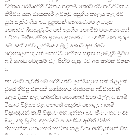
චරිතය පරමාදර්ශී චරිතය පදනම් කොට රට සංවර්ධනය
කිරීමය යන මායාකාරී උමතුව පසුගිය කාලය තුළ රට
පුරා පැතිර ගිය බව පුදුමයක් නොවේ.මේ උමතුව
කෙතරම් බියසුණු වීද යත් පසුගිය කොවිඩ් වසංගතයෙන්
වටිනා මිනිස් ජීවිත දහසය දහසක් රටට අහිමි වන තුරුම
මේ දෙශීයත්ව උන්මාදය මුල් කොට අප රටේ
දේශපාලනඥයන් කොවිඩ් රෝගය සඳහා පැණි,දුම් මුට්ටි
ආදී ගොඩ වෙදකම් වල පිහිට පැතූ බව අප කාටත් මතක
ය.
අප රටේ පැවති මේ දේශීයත්ව උන්මාදයේ එක් රැල්ලක්
වූයේ හිටපු ජනපති ගෝඨාභය රාජපක්ෂ අවිචාරවත්
ලෙස දියත් කළ කාබනික පොහොර වහා රැල්ල ය.කෘෂි
විද්‍යාව පිළිබඳ මළ පොතේ අකුරක් නොදැන කෘෂි
විද්‍යාඥයන් කෘෂි විද්‍යාව නොදන්නා බව කීමට තරම් අඳ
බාලයකු වූ වඉ අනුරුද්ධ පාදෙණිය ආදීන් විසින්
රසායනික පොහොර භාවිතා කළ වගා අස්වැන්නේ වස