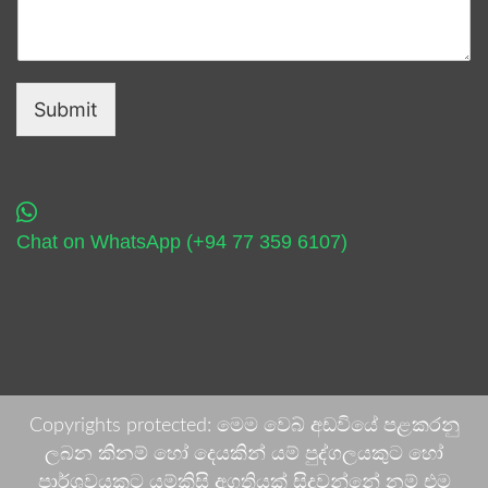
Submit
Chat on WhatsApp (+94 77 359 6107)
Copyrights protected: මෙම වෙබ් අඩවියේ පළකරනු
ලබන කිනම් හෝ දෙයකින් යම් පුද්ගලයකුට හෝ
පාර්ශවයකට යම්කිසි අගතියක් සිදුවන්නේ නම් එම