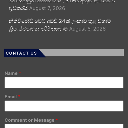
නොසන්සුන් තත්ත්වයක් ; STFය ඇතුළු ආරක්ෂාව
දැඩිකරයි
August 7, 2026
නීතිවිරෝධී වෙබ් අඩවි 24ක් ලංකාව තුළ වහාම
ක්‍රියාත්මකවන පරිදි තහනම්
August 6, 2026
CONTACT US
Name
*
Email
*
Comment or Message
*