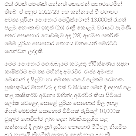
එක් රටක් පමණක් යන්නත් කෙමෙන් සනාථවෙමින්
තිබේ. ඒ අනුව 2022/23 මහ කන්නයේ වී වගාවට
අවශ්‍ය යුරියා පොහොර මෙට්‍රික්ටොන් 13,000ක් රැගත්
පළමු නෞකාව ඉකුත් (26) රාත්‍රී කොළඹ වරායට පැමිණි
අතර පොහොර ගොඩබෑම අද (28) ආරම්භ කෙරිණි..
මෙම යුරියා පොහොර තොගය චීනයෙන් මෙරටට
ගෙන්වන ලද්දකි.
මෙම පොහොර ගොඩබෑමේ කටයුතු නිරීක්ෂණය සඳහා
කෘෂිකර්ම අමාත්‍ය මහින්ද අමරවීර, රාජ්‍ය අමාත්‍ය
මොහාන් ද සිල්වා හා අමාත්‍යාංශයේ ලේකම් රෝහණ
පුෂ්පකුමාර මහත්වරු ද එක් ව සිටියහ.මෙහි දී අදහස් පළ
කළ කෘෂිකර්ම අමාත්‍ය මහින්ද අමරවීර කියා සිටියේ
ලෝක වෙළෙඳ පොළේ යුරියා පොහොර මිල ඉහළ
ගියත් මෙවරත් පොහොර මිටියක් රුපියල් 10,000ක
මුදලට ගොවීන්ට ලබා දෙන බවකි.පසුගිය යළ
කන්නයේ දී ලබා දුන් යුරියා පොහොර මිටිවල නියමිත
බර නැතැයි කියමින් සමහරු දොස් නැගූ බව කී