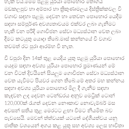
හැකි විය.මෙම පළමු යුරියා පොහොර තොගය
මඩකලපුව හා අම්පාර හා ත්‍රිකුණාමලය දිස්ත්‍රික්කවල වී
වගාව සඳහා පළමු, දෙවන හා තෙවන පොහොර යෙදීම
සඳහා සම්පූර්ණ අවශ්‍යතාවයම එක්වර ලබා ගැනිමට
හැකි වන පරිදි ගොවිජන සේවා මධ්‍යස්ථාන වෙත ලබා
දීමට කටයුතු යොදා තිබේ.මාස් කන්නයේ වී වගාව
තවමත් රට පුරා ආරම්භ වී නැත.
වී වපුරා දින 14ක් තුළ යෙදිය යුතු පළමු යුරියා පොහොර
යෙදුම සඳහා අවශ්‍ය යුරියා පොහොර ප්‍රමාණයන් මේ
වන විටත් දිවයිනේ සියලුම ගොවිජන සේවා මධ්‍යස්ථාන
වෙත යැවීමට පියවර ගෙන තිබේ.මේ අතර මහ කන්නය
සඳහා අවශ්‍ය යුරියා පොහොර මිල දී ගැනීම සඳහා
කැඳවන ලද දෙවන ටෙන්ඩරය අනුව මෙට්‍රික් ටොන්
120,000ක් රැගත් දෙවන නෞකාව නොවැම්බර් මස
අවසන් සතිය තුළ මෙරටට ළඟා වීමට නියමිත බව
පැවසෙයි. මෙවන් ත්ත්වයක් යටතේ දේශීයත්වය යනු
ජාතික වශයෙන් අගය කළ යුතු සහ අවශ්‍ය ලෙස භාවිතා