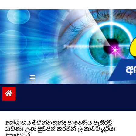
Skip
to
content
vinivida.lk
ගෝඨාභය මහින්දානන්ද පාදෙණිය පැතිරවූ
රාවණා උණ සුවපත් කරමින් ලංකාවට යූරියා
පොහොර