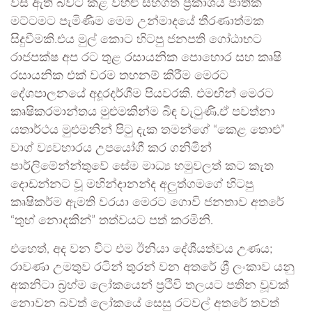
විස ඇති බවට කළ විහිළු සහගත ප්‍රකාශය ජාතික
මට්ටමට පැමිණීම මෙම උන්මාදයේ තීරණාත්මක
සිදුවීමකි.එය මුල් කොට හිටපු ජනපති ගෝඨාභට
රාජපක්ෂ අප රට තුළ රසායනික පොහොර සහ කෘෂි
රසායනික එක් වරම තහනම් කිරීම මෙරට
දේශපාලනයේ අදූරදර්ශීම පියවරකි. එමඟින් මෙරට
කෘෂිකරමාන්තය මුළුමකින්ම බිඳ වැටුණි.ඒ පවත්නා
යතාර්ථය මුළුමනින් පිටු දැක තමන්ගේ “කෙළ තොළු”
වාග් ව්‍යවහාරය උපයෝගී කර ගනිමින්
පාර්ලිමේන්න්තුවේ සේම මාධ්‍ය හමුවලත් කට කැත
දොඩන්නට වූ මහින්දානන්ද අලුත්ගමගේ හිටපු
කෘෂිකර්ම ඇමති වරයා මෙරට ගොවි ජනතාව අතරේ
“තුහ් නොදකින්” තත්වයට පත් කරමිනි.
එහෙත්, අද වන විට එම ඊනියා දේශීයත්වය උණය;
රාවණා උමතුව රටින් තුරන් වන අතරේ ශ්‍රී ලංකාව යනු
අකනිටා බ්‍රහ්ම ලෝකයෙන් ප්‍රථිවි තලයට පතින වූවක්
නොවන බවත් ලෝකයේ සෙසු රටවල් අතරේ තවත්