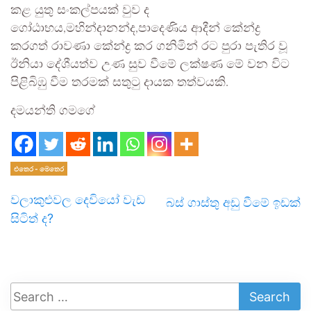
කළ යුතු සංකල්පයක් වුව ද
ගෝඨාභය,මහින්දානන්ද,පාදෙණිය ආදීන් කේන්ද්‍ර
කරගත් රාවණා කේන්ද්‍ර කර ගනිමින් රට පුරා පැතිර වූ
ඊනියා දේශීයත්ව උණ සුව වීමේ ලක්ෂණ මේ වන විට
පිළිබිඹු වීම තරමක් සතුටු දායක තත්වයකි.
දමයන්ති ගමගේ
එතෙර - මෙතෙර
වලාකුළුවල දෙවියෝ වැඩ
බස් ගාස්තු අඩු වීමේ ඉඩක්
සිටිත් ද?