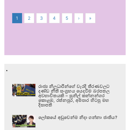
1
2
3
4
5
›
»
.
රාජ්‍ය නිලධාරීන්ගේ වැරදි තීරණවලට
දණ්ඩ නීති සංග්‍රහය යෙදවීම බරපතල
අවභාවිතයකි – සුනිල් කන්නන්ගර
කොළඹ, රත්නපුර, අම්පාර හිටපු මහ
දිසාපති
ලෝකයේ අඩුවෙන්ම නිදා ගන්නා ජාතිය?