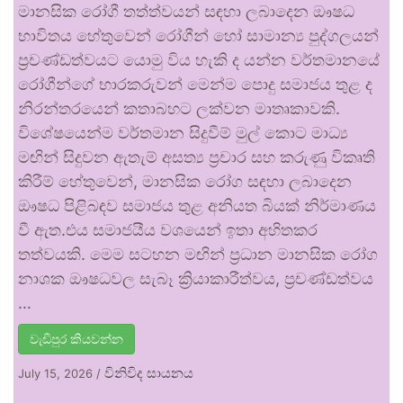
මානසික රෝගී තත්ත්වයන් සඳහා ලබාදෙන ඖෂධ
භාවිතය හේතුවෙන් රෝගීන් හෝ සාමාන්‍ය පුද්ගලයන්
ප්‍රචණ්ඩත්වයට යොමු විය හැකි ද යන්න වර්තමානයේ
රෝගීන්ගේ භාරකරුවන් මෙන්ම පොදු සමාජය තුළ ද
නිරන්තරයෙන් කතාබහට ලක්වන මාතෘකාවකි.
විශේෂයෙන්ම වර්තමාන සිදුවීම් මුල් කොට මාධ්‍ය
මඟින් සිදුවන ඇතැම් අසත්‍ය ප්‍රචාර සහ කරුණු විකෘති
කිරීම් හේතුවෙන්, මානසික රෝග සඳහා ලබාදෙන
ඖෂධ පිළිබඳව සමාජය තුළ අනියත බියක් නිර්මාණය
වී ඇත.එය සමාජයීය වශයෙන් ඉතා අහිතකර
තත්වයකි. මෙම සටහන මඟින් ප්‍රධාන මානසික රෝග
නාශක ඖෂධවල සැබෑ ක්‍රියාකාරීත්වය, ප්‍රචණ්ඩත්වය
…
වැඩිපුර කියවන්න
විනිවිද සායනය
July 15, 2026
/