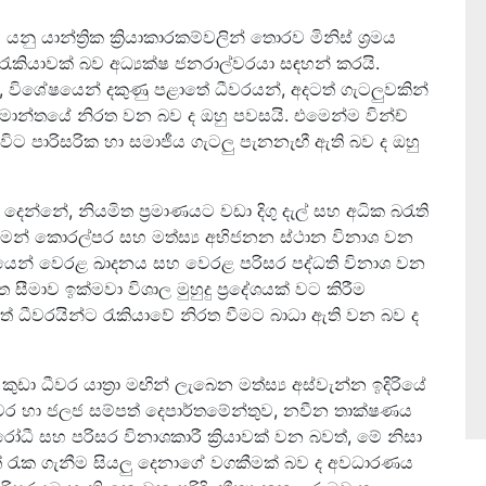
 යාන්ත්‍රික ක්‍රියාකාරකම්වලින් තොරව මිනිස් ශ්‍රමය
ික රැකියාවක් බව අධ්‍යක්ෂ ජනරාල්වරයා සඳහන් කරයි.
යක්, විශේෂයෙන් දකුණු පළාතේ ධීවරයන්, අදටත් ගැටලුවකින්
 කර්මාන්තයේ නිරත වන බව ද ඔහු පවසයි. එමෙන්ම වින්ච්
න විට පාරිසරික හා සමාජීය ගැටලු පැනනැඟී ඇති බව ද ඔහු
ෙන්නේ, නියමිත ප්‍රමාණයට වඩා දිගු දැල් සහ අධික බරැති
යාමෙන් කොරල්පර සහ මත්ස්‍ය අභිජනන ස්ථාන විනාශ වන
ිතයෙන් වෙරළ ඛාදනය සහ වෙරළ පරිසර පද්ධති විනාශ වන
 සීමාව ඉක්මවා විශාල මුහුදු ප්‍රදේශයක් වට කිරීම
නත් ධීවරයින්ට රැකියාවේ නිරත වීමට බාධා ඇති වන බව ද
 ධීවර යාත්‍රා මඟින් ලැබෙන මත්ස්‍ය අස්වැන්න ඉදිරියේ
 ධීවර හා ජලජ සම්පත් දෙපාර්තමේන්තුව, නවීන තාක්ෂණය
ෝධී සහ පරිසර විනාශකාරී ක්‍රියාවක් වන බවත්, මේ නිසා
සම්පතත් රැක ගැනීම සියලු දෙනාගේ වගකීමක් බව ද අවධාරණය