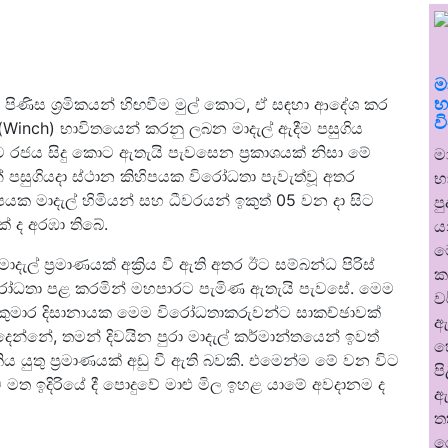
ම
භ
ම පිණිස ශ්‍රමිකයන් හිඟවීම මුල් කොට, ඒ සඳහා ආදේශ කර
ව
් (Winch) භාවිතයෙන් කරනු ලබන මාදැල් ඇදීම පසුගිය
වට රජය සිදු කොට ඇතැයි පැවසෙන ප්‍රකාශයක් නිසා මේ
ම
 පසුගියදා ස්ථාන කිහිපයක විරෝධතා පැවැත්වූ අතර
භ
කිහිපයක මාදැල් හිමියන් සහ ධීවරයන් ඉකුත් 05 වන දා සිට
ප
ක් ද අරඹා තිබේ.
ය
ම
් ප්‍රමාණයක් අක්‍රිය වී ඇති අතර ඊට සම්බන්ධ පිරිස්
ක
ෝධතා පළ කරමින් මහපාරට පැමිණ ඇතැයි පැවසේ. මෙම
ව
 කුමාර දිසානායක මෙම විරෝධතාකරුවන්ට සාකච්ඡාවක්
ඇ
දෙන්නේ, තමන් දිවයින පුරා මාදැල් කර්මාන්තයෙන් ඉවත්
හ
ය යුතු ප්‍රමාණයක් අඩු වී ඇති බවකි. එමෙන්ම මේ වන විට
ප
 මත ඉදිරියේ දී පොදුවේ මාළු මිල ඉහළ යාමේ අවදානම ද
ඇ
ත
ර