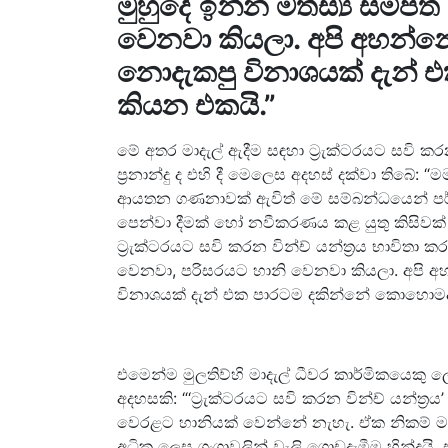
මුහුදේ ඉන්න මත්ස්‍ය සම්ප
වෙනවා කියලා. අපි අහන්නේ
නොදැකපු විනාශයක් දැන්
කියන එකයි.”
මේ අතර මාදැල් ඇදීම සඳහා ට්‍රැක්ටරයට සවි කර
ප්‍රනාන්දු ද එහි දී මෙලෙස අදහස් දක්වා තිබේ
ආයතන ගණනාවක් ඇවිත් මේ සම්බන්ධයෙන් පර්ය
පෙන්වා දීමක් හෝ නවීකරණය කළ යුතු කිසිවක
ට්‍රැක්ටරයට සවි කරන වින්ච් යන්ත්‍රය භාවිතා කර
වෙනවා, පරිසරයට හානි වෙනවා කියලා. අපි අ
විනාශයක් දැන් එක පාරටම දකින්නේ කොහොමද
එමෙන්ම මුලතිව්හි මාදැල් ධීවර කාර්මිකයෙකු ල
අදහසකි: “‘ට්‍රැක්ටරයට සවි කරන වින්ච් යන්ත්‍ර
වෙරළට හානියක් වෙන්නේ නැහැ. ඒක නිකම් මවා
අධික ලෙස ගංගාවලින් වැලි ගොඩදැමීම හින්දයි.