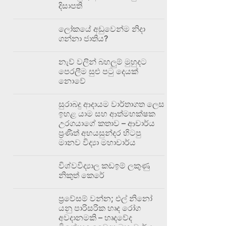
දිසාපති
ලෝකයේ අඩුවෙන්ම නිදා
ගන්නා ජාතිය?
නැව් වලින් බහලුම් මුහුදට
පෙරලීම සුළු පටු දෙයක්
නොවේ
සුරාබදු ආදායම වාර්තාගත ලෙස
ඉහළ යාම සහ ආත්මභක්ෂක
උරගයාගේ කතාව – ආචාර්ය
ප්‍රණීත් අභයසුන්දර හිටපු
මානව විද්‍යා මහාචාර්ය
විශ්වවිද්‍යාල කඩඉම් ලකුණු
නිකුත් කෙරේ
ප්‍රවේසම් වන්න; එල් නිනෝ
යනු පාරිසරික හෘද රෝග
අවදානමකි – හෘදවේද