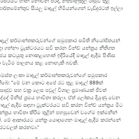
සරයට හානි නොවන පරිදි, නීත්‍යානුකූල රාමුව තුළ
ර්තමේන්තුව සියලු මාදැල් හිමියන්ගෙන් වැඩිදුරටත් ඉල්ලා
දැල් කර්මාන්තකරුවන්ගේ සමුපකාර සමිති නියෝජිතයන්
ගන්නා ට්‍රැක්ටරයට සවි කරන වින්ච් යන්ත්‍රය නීතිගත
රජය කටයුතු නොකළහොත් ඉදිරියේදී මාදැල් ඇදීම පිණිස
ඩා වැටීම පාලනය කළ නොහැකි බවකි.
සමස්ත ලංකා මාදැල් කර්මාන්තකරුවන්ගේ සමුපකාර
සා තිබේ: “මේ වන කොට අපේ රට තුළ මාදැල් 889ක්
සෘජුව සහ වක්‍ර ලෙස පවුල් විශාල ප්‍රමාණයක් ජීවත්
දේ මිනිස් ශ්‍රමය භාවිතා කරලා. ඒත් ලෝකය දියුණු වෙන
දැල් ඇදීම සඳහා ට්‍රැක්ටරයට සවි කරන වින්ච් යන්ත්‍රය මීට
්‍රය භාවිතා කිරීම තුළින් පහසුවෙන් වගේම ඉක්මනින්
න්. මේ ආකාරයට යන්ත්‍ර යොදාගෙන මාදැල් ඇදීම කරන්නේ
ි රටවලත් කරනවා.”