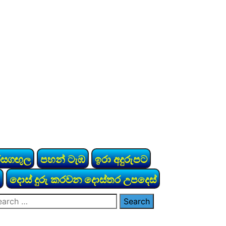
රසගඟුල
පහන් ටැඹ
ඉරා අදුරුපට
දොස් දුරු කරවන දොස්තර උපදෙස්
arch
: