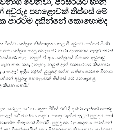
ත විනාශ වෙනවා, පරිසරයට හානි
 අවුරුදු පහළොවක් තිස්සේ මේ
 එක පාරටම දකින්නේ කොහොමද
න වින්ච් යන්ත්‍රය නිෂ්පාදනය කළ මීගමුවේ ජෝසප් පීටර්
: “මම මේ යන්ත්‍රය හදපු වෙලාවේ නාරා ආයතනය ඇතුළු තවත්
ේෂණ කළා. නමුත් ඒ අය යන්ත්‍රයේ තියෙන අඩුපාඩු
් ගැන කතා කළේ නැහැ. නමුත් දැන් එකපාරටම කියනවා
ලා මාදැල් ඇදීම තුළින් මුහුදේ ඉන්න මත්ස්‍ය සම්පත විනාශ
හන්නේ අවුරුදු පහළොවක් තිස්සේ මේ නොදැකපු
 කියන එකයි.”
ෙස කටයුතු කරන ධනුක පීරිස් එහි දී දක්වා ඇත්තේ මෙබඳු
ය’ මාදැල් කර්මාන්තය සඳහා යොදා ගැනීම තුළින් මුහුදට හෝ
ගත්තු හිතලුවක් විතරයි. මුහුදු වෙරළ ඛාදනය වෙන්නේ
 ඒ බව විශේෂඥයින් පවා පිළිඅරගෙන තියෙනවා. පුල්මුඩේ