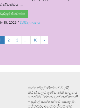
්‍රචණ්ඩත්වය …
වැඩිපුර කියවන්න
ly 15, 2026
/
විනිවිද සායනය
1
2
3
…
10
›
රාජ්‍ය නිලධාරීන්ගේ වැරදි
තීරණවලට දණ්ඩ නීති සංග්‍රහය
යෙදවීම බරපතල අවභාවිතයකි
– සුනිල් කන්නන්ගර කොළඹ,
රත්නපුර, අම්පාර හිටපු මහ