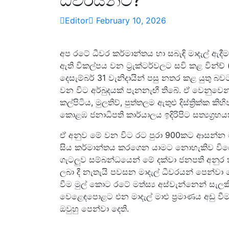
ධීවරයන්ට?
Editor
February 10, 2026
අප රටේ ධීවර කර්මාන්තය හා සබැඳි මාදැල් ඇදී
ඇති විකල්පය වන ට්‍රැක්ටර්වලට සවි කළ වින්ච
දෙසැම්බර් 31 වැනිදායින් පසු නතර කළ යුතු බ
වන විට අර්බුදයක් පැනනැඟී තිබේ. ඒ වෙනුවෙන්
කල්පිටිය, මුලතිව්, පුත්තලම ඇතුළු දිස්ත්‍රික්ක 
කොළඹ ජනාධිපති කාර්යාලය ඉදිරිපිට සත්‍යග්‍රහය
ඒ අනුව මේ වන විට රට පුරා 900කට ආසන්න මාදැල
සිය කර්මාන්තය කරගෙන යාමට නොහැකිව විර
ගැටලුව සම්බන්ධයෙන් මේ දක්වා ජනපති අනුර
ලබා දී නැතැයි පවසන මාදැල් ධීවරයන් පෙන්වා 
වීම මුල් කොට රටේ මත්ස්‍ය අස්වැන්නෙන් සැලකි
වෙළෙඳපොළට එන මාදැල් මාළු ප්‍රමාණය අඩු වීම
ඔවුහු පෙන්වා දෙති.