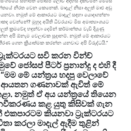
ගේ සංගමයේ සභාපති ජෝසප් ලෝව් අදහස් දක්වමින් මෙසේ
ාන්තයේ නිරත වෙන කෙනෙක්. මාදැල් නිසා අලුත් මාළු අඩු
ෙනවා. නමුත් මේ ආකාරයට මාදැල් සඳහා යොදාගන්නා
ද වෙන්නේ? මුහුද අයිති ධීවරයාට මිස අමාත්‍යාංශයට
් ක්‍රමවේද හඳුන්වා දෙමින් කර්මාන්තය වැඩි දියුණු
න්න අපි ඕනෑම වෙලාවක සූදානම්. නමුත් මේ ආකාරයට
ීරණ ගෙන ක්‍රියාත්මක කරන්න යනවාට අපි විරුද්ධයි.”
්‍රැක්ටරයට සවි කරන වින්ච්
වේ ජෝසප් පීටර් ප්‍රනාන්දු ද එහි දී
“මම මේ යන්ත්‍රය හදපු වෙලාවේ
් ආයතන ගණනාවක් ඇවිත් මේ
. නමුත් ඒ අය යන්ත්‍රයේ තියෙන
 නවීකරණය කළ යුතු කිසිවක් ගැන
් එකපාරටම කියනවා ට්‍රැක්ටරයට
විතා කරලා මාදැල් ඇදීම තුළින්