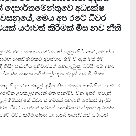
 දෙපාර්තමේන්තුවේ අධ්‍යක්ෂ
පවසනුයේ, මෙය අප රටේ ධීවර
වයක් යථාවත් කිරීමක් මිස නව නීති
ලේකම්වරයා සමඟ සාකච්ඡාවක් ඉල්ලා සිටි අතර, ඔවුන්ට
 සමඟ සාකච්ඡාවකට අවස්ථාව හිමි ව ඇති මුත් එම
ිසිදු සාධනීය ප්‍රතිචාරයක් නොලැබුණු බවයි. මේ අතර
විපක්ෂ නායක සජිත් ප්‍රේමදාස ඔවුන් හමු වී තිබේ.
ා සිදු කරන මාදැල් ඇදීම නිසා මුහුදට හානි සිදුවන බවට
ෝරාජික උපකල්පනයක් මත පදනම්ව වන අතර, එවැනි
ාදැල් හිමියන්ගේ ධීවර සංගමයේ සභාපති ජෝසප් ලෝව්
්වන ධීවර හා ජලජ සම්පත් දෙපාර්තමේන්තුවේ අධ්‍යක්ෂ
ේ ධීවර කර්මාන්තය හා සබැඳි තත්ත්වයක් යථාවත්