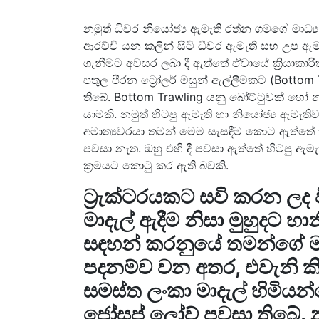
නමුත් ධීවර නියෝජ්‍ය ඇමැති රත්න ගමගේ මාධ්‍ය
ආරච්චි යන කලින් සිටි ධීවර ඇමැති සහ උප ඇමැ
ගැනීමට අවසර ලබා දී ඇත්තේ ඒවායේ ක්‍රියාකාර
පතුල පීරන ට්‍රෝලර් මසුන් ඇල්ලීමකට (Botto
තිබේ. Bottom Trawling යනු බෝට්ටුවක් හෝ නැ
යාමකි. නමුත් හිටපු ඇමැති හා නියෝජ්‍ය ඇම
අමාත්‍යවරයා තමන් මෙම සැසඳීම කොට ඇත්තේ ක
පවසා නැත. ඔහු එහි දී පවසා ඇත්තේ හිටපු ඇම
ක්‍රමයට කොටු කර ඇති බවකි.
ට්‍රැක්ටරයකට සවි කරන ලද
මාදැල් ඇදීම නිසා මුහුදට හ
සඳහන් කරනුයේ තමන්ගේ 
පදනම්ව වන අතර, එවැනි කි
සමස්ත ලංකා මාදැල් හිමිය
ජෝසප් ලෝව් පවසා තිබේ. න