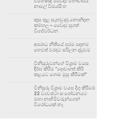
විශේෂඥ වෛද්‍ය මහාචාර්ය
නාමල් විජයසිංහ
කුස තුළ සැඟවුණු නොනිදන
කම්හල – වෛද්‍ය සුගත්
විජේවර්ධන
අපරාධ නීතියේ පරම පදනම
හෙවත් වරදට සරිලන දඬුවම
විනිසුරුවන්ගේ විශ්‍රාම වයස
දීර්ඝ කිරීම “දොවාගත් කිරි
කළයට ගොම මුසු කිරීමක්”
විනිසුරු විශ්‍රාම වයස දිගු කිරීමේ
22 ව්‍යවස්ථා සංශෝධනයට
මහා නාහිමිවරුන්ගෙන්
විරෝධයක් නෑ