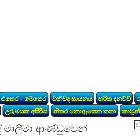
එතෙර - මෙතෙර
විනිවිද සායනය
හරිත දනව්ව
උරුමයක අසිරිය
නිතර නොඇසෙන කතා
කාටූන්
Se
 මාලිමා ආණ්ඩුවෙන්
for