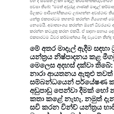
එහි දී සමස්ත ලංකා මාදැල් කර්මාන්තකරුවන්
පවසා තිබේ: “මමත් අවුරුදු ගාණක් මාදැල් කර්ම
මිලකට පාරිභෝගිකයාට ලබාගන්න අවස්ථාව තිය
යන්ත්‍ර එකපාරටම තහනම් කරන්න ගියහොත් මොක
නෙමෙයි. අමාත්‍යාංශය කරන්න ඕනේ ධීවරයාට අලුත
කරන්න කටයුතු කරන එකයි. ඒ සඳහා සහාය දෙ
එකපාරටම ධීවර කර්මාන්තය බිඳ වැටෙන තීන්දු ත
මේ අතර මාදැල් ඇදීම සඳහා ට
යන්ත්‍රය නිෂ්පාදනය කළ මීගමු
මෙලෙස අදහස් දක්වා තිබේ: 
නාරා ආයතනය ඇතුළු තවත
සම්බන්ධයෙන් පර්යේෂණ කළා
අඩුපාඩු පෙන්වා දීමක් හෝ
කතා කළේ නැහැ. නමුත් දැන
සවි කරන වින්ච් යන්ත්‍රය භා