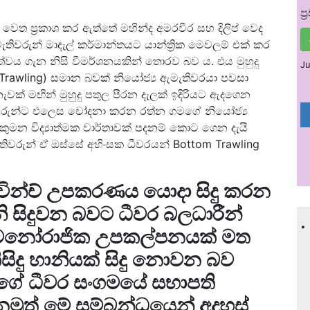
ප
 වෙත ප්‍රකාශ කර ඇත්තේ මහින්ද අමරවීර සහ දිලිප් වෙද
තිවරුන් මාදැල් කර්මාන්තයට යාන්ත්‍රික මෙවලම් එක් කර
ිත්වය ගැන නිසි විමර්ශනයකින් තොරව බව ය. එය මුහුදු
Ju
m Trawling) සමාන බවක් නියෝජ්‍ය ඇමැතිවරයා පවසා
වක් මඟින් මුහුදු පතුල පීරන දැලක් ඉදිරියට ඇදගෙන
ැතිවරුන්ට එලෙස චෝදනා කරන රත්න ගමගේ නියෝජ්‍ය
ුමන විද්‍යාත්මක වාර්තාවක් පදනම් කොට ගෙන දැයි
ැතිවරුන් ඒ ඔස්සේ අහිංසක ධීවරයන් Bottom Trawling
 වින්ච් උපකරණය යොදා සිදු කරන
ානි සිදුවන බවට ධීවර බලධාරීන්
.
මනෝරාජික උපකල්පනයක් මත
සිදු හානියක් සිදු නොවන බව
න්ගේ ධීවර සංගමයේ සභාපති
මුත් මේ සම්බන්ධයෙන් අදහස්