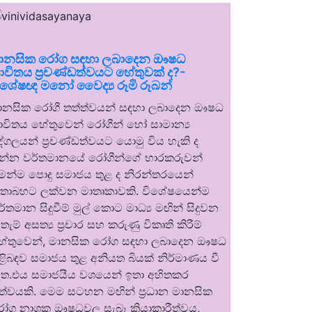
ානසික රෝග සඳහා ලබාදෙන ඖෂධ
ාවිතය ප්‍රචණ්ඩත්වයට හේතුවක් ද?-
ිශේෂඥ මනෝ වෛද්‍ය රූමි රූබන්
ානසික රෝගී තත්ත්වයන් සඳහා ලබාදෙන ඖෂධ
ාවිතය හේතුවෙන් රෝගීන් හෝ සාමාන්‍ය
ුද්ගලයන් ප්‍රචණ්ඩත්වයට යොමු විය හැකි ද
න්න වර්තමානයේ රෝගීන්ගේ භාරකරුවන්
ෙන්ම පොදු සමාජය තුළ ද නිරන්තරයෙන්
තාබහට ලක්වන මාතෘකාවකි. විශේෂයෙන්ම
ර්තමාන සිදුවීම් මුල් කොට මාධ්‍ය මඟින් සිදුවන
තැම් අසත්‍ය ප්‍රචාර සහ කරුණු විකෘති කිරීම්
ේතුවෙන්, මානසික රෝග සඳහා ලබාදෙන ඖෂධ
ිළිබඳව සමාජය තුළ අනියත බියක් නිර්මාණය වී
ත.එය සමාජයීය වශයෙන් ඉතා අහිතකර
ත්වයකි. මෙම සටහන මඟින් ප්‍රධාන මානසික
ෝග නාශක ඖෂධවල සැබෑ ක්‍රියාකාරීත්වය,