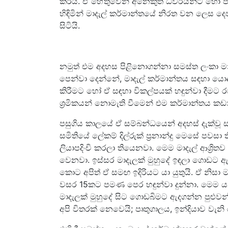
කරයි. ඒ හේතුවෙන් අනෙකුත් ධීවරයින්ට හෝ පරි
හිඳිමින් මාදැල් කර්මාන්තයේ නිරත වන ලෙස දෙපා
සිටියි.
නමුත් එම අදහස පිළිනොගන්නා සමස්ත ලංකා මා
පෙන්වා දෙන්නේ, මාදැල් කර්මාන්තය සඳහා යොදා 
කිරීමට හෝ ඒ සඳහා විකල්පයක් හඳුන්වා දීමට 
ශ්‍රමිකයන් නොමැති වීමෙන් එම කර්මාන්තය ක
පසුගිය කාලයේ ඒ සම්බන්ධයෙන් අදහස් දැක්වූ 
සමිතියේ ලේකම් දිල්රුක් ප්‍රනාන්දු මෙසේ පව
ලියාපදිංචි කරලා තියෙනවා. මෙම මාදැල් ආශ්‍රිතව 
වෙනවා. ඉස්සර මාදැලක් මුහුදේ ඉඳලා ගොඩට ඇද්
කොට අපිත් ඒ සමඟ ඉදිරියට යා යුතුයි. ඒ නිසා මා
වසර 15කට පමණ පෙර හඳුන්වා දුන්නා. මෙම යන්ත
මාදැලක් මුහුදේ සිට ගොඩබිමට ඇදගන්න පුළුව
අපි විතරක් නෙවෙයි; පෘතුගාලය, ඉන්දියාව වැන