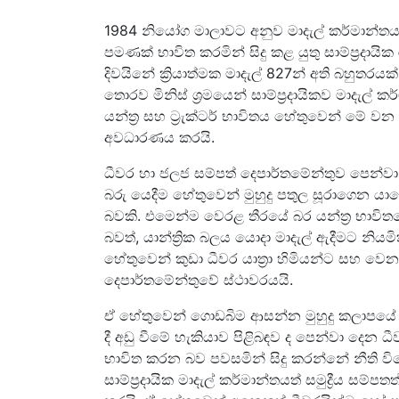
1984 නියෝග මාලාවට අනුව මාදැල් කර්මාන්තය යනු
පමණක් භාවිත කරමින් සිදු කළ යුතු සාම්ප්‍රදාය
දිවයිනේ ක්‍රියාත්මක මාදැල් 827න් අති බහුතර
තොරව මිනිස් ශ්‍රමයෙන් සාම්ප්‍රදායිකව මාදැල්
යන්ත්‍ර සහ ට්‍රැක්ටර් භාවිතය හේතුවෙන් මේ ව
අවධාරණය කරයි.
ධීවර හා ජලජ සම්පත් දෙපාර්තමේන්තුව පෙන්වා ද
බරු යෙදීම හේතුවෙන් මුහුදු පතුල සූරාගෙන 
බවකි. එමෙන්ම වෙරළ තීරයේ බර යන්ත්‍ර භාව
බවත්, යාන්ත්‍රික බලය යොදා මාදැල් ඇදීමට නියමිත
හේතුවෙන් කුඩා ධීවර යාත්‍රා හිමියන්ට සහ වෙ
දෙපාර්තමේන්තුවේ ස්ථාවරයයි.
ඒ හේතුවෙන් ගොඩබිම ආසන්න මුහුදු කලාපයේ කුඩා
දී අඩු වීමේ හැකියාව පිළිබඳව ද පෙන්වා දෙන
භාවිත කරන බව පවසමින් සිදු කරන්නේ නීති විර
සාම්ප්‍රදායික මාදැල් කර්මාන්තයත් සමුද්‍රීය 