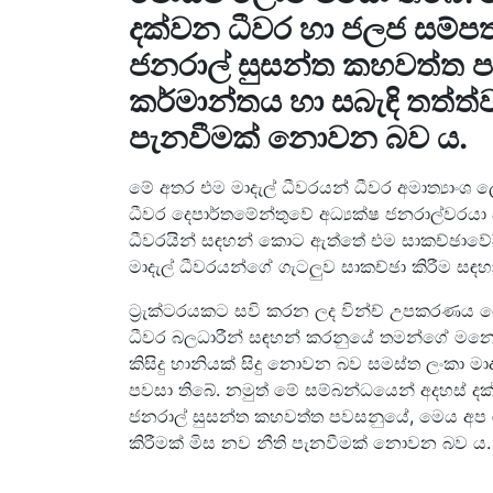
දක්වන ධීවර හා ජලජ සම්පත්
ජනරාල් සුසන්ත කහවත්ත 
කර්මාන්තය හා සබැඳි තත්ත්
පැනවීමක් නොවන බව ය.
මේ අතර එම මාදැල් ධීවරයන් ධීවර අමාත්‍යාංශ 
ධීවර දෙපාර්තමේන්තුවේ අධ්‍යක්ෂ ජනරාල්වරයා
ධීවරයින් සඳහන් කොට ඇත්තේ එම සාකච්ඡාවේදී ක
මාදැල් ධීවරයන්ගේ ගැටලුව සාකච්ඡා කිරීම සඳහා 
ට්‍රැක්ටරයකට සවි කරන ලද වින්ච් උපකරණය යොද
ධීවර බලධාරීන් සඳහන් කරනුයේ තමන්ගේ මන
කිසිදු හානියක් සිදු නොවන බව සමස්ත ලංකා ම
පවසා තිබේ. නමුත් මේ සම්බන්ධයෙන් අදහස් දක
ජනරාල් සුසන්ත කහවත්ත පවසනුයේ, මෙය අප රට
කිරීමක් මිස නව නීති පැනවීමක් නොවන බව ය.