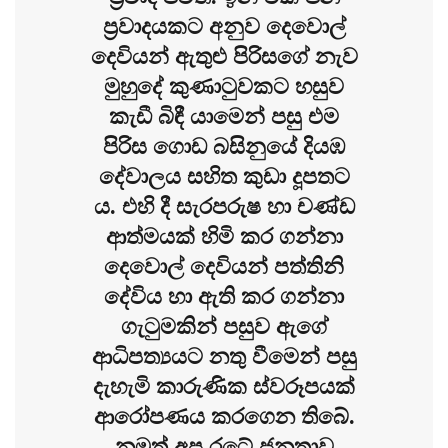
ප්‍රවාදයකට අනුව දෙවොල්
දෙවියන් ඇතුළු පිරිසගේ නැව
මුහුදේ කුණාටුවකට හසුව
කැඩී බිඳී යාමෙන් පසු එම
පිරිස ගොඩ බසිනුයේ දියඹ
දේවාලය සහිත කුඩා දූපතට
ය. එහි දී සැරපරුෂ හා චණ්ඩ
ආත්මයක් හිමි කර ගන්නා
දෙවොල් දෙවියන් පත්තිනි
දේවිය හා ඇති කර ගන්නා
ගැටුමකින් පසුව ඇගේ
ආධිපත්‍යයට නතු වීමෙන් පසු
දැහැමි කාරුණික ස්වරූපයක්
ආරෝපණය කරගෙන තිබේ.
නමුත් අප රටේ ජනතාව