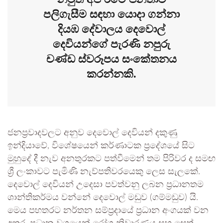
පලිගැසීම සඳහා යොදා ගන්නා
දියඹ දේවාලය දෙවොල්
දෙවියන්ගේ පැරණි නපුරු
චණ්ඩ ස්වරූපය සංකේතනය
කරන්නකි.
ජනප්‍රවාදවලට අනුව දෙවොල් දෙවියන් දකුණු
ඉන්දියාවේ, විශේෂයෙන් කර්ණාටක ප්‍රදේශයේ සිට
මුහුදේ දී නැව අනතුරකට පත්වීමෙන් තම පිරිවර ද සමඟ
ශ්‍රී ලංකාවට පැමිණි නැව්පතිවරයෙකු ලෙස සැලකේ.
දෙවොල් දෙවියන් උදෙසා පවත්වනු ලබන ප්‍රධානතම
ශාන්තිකර්මය වන්නේ දෙවොල් මඩුව (ගම්මඩුව) යි.
මෙය පහතරට නර්තන සම්ප්‍රදායේ ප්‍රධාන අංගයක් වන