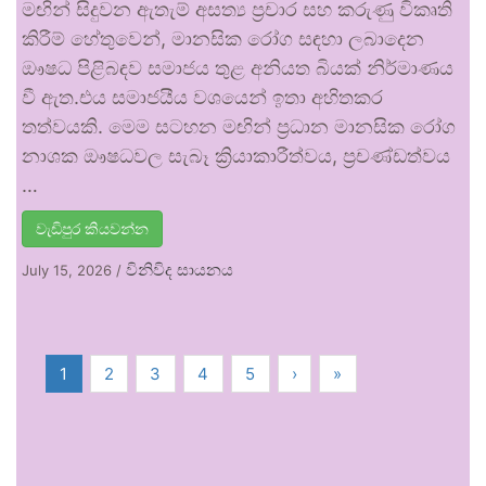
මඟින් සිදුවන ඇතැම් අසත්‍ය ප්‍රචාර සහ කරුණු විකෘති
කිරීම් හේතුවෙන්, මානසික රෝග සඳහා ලබාදෙන
ඖෂධ පිළිබඳව සමාජය තුළ අනියත බියක් නිර්මාණය
වී ඇත.එය සමාජයීය වශයෙන් ඉතා අහිතකර
තත්වයකි. මෙම සටහන මඟින් ප්‍රධාන මානසික රෝග
නාශක ඖෂධවල සැබෑ ක්‍රියාකාරීත්වය, ප්‍රචණ්ඩත්වය
…
වැඩිපුර කියවන්න
විනිවිද සායනය
July 15, 2026
/
1
2
3
4
5
›
»