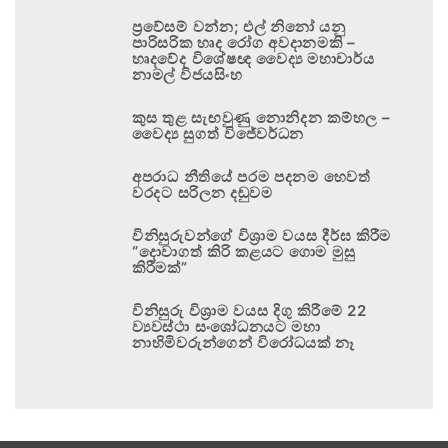
ප්‍රවේසම් වන්න; එල් නිනෝ යනු
පාරිසරික හෘද රෝග අවදානමකි –
හෘදවේද විශේෂඥ වෛද්‍ය මහාචාර්ය
නාමල් විජයසිංහ
කුස තුළ සැඟවුණු නොනිදන කම්හල –
වෛද්‍ය සුගත් විජේවර්ධන
අපරාධ නීතියේ පරම පදනම හෙවත්
වරදට සරිලන දඬුවම
විනිසුරුවන්ගේ විශ්‍රාම වයස දීර්ඝ කිරීම
“දොවාගත් කිරි කළයට ගොම මුසු
කිරීමක්”
විනිසුරු විශ්‍රාම වයස දිගු කිරීමේ 22
ව්‍යවස්ථා සංශෝධනයට මහා
නාහිමිවරුන්ගෙන් විරෝධයක් නෑ