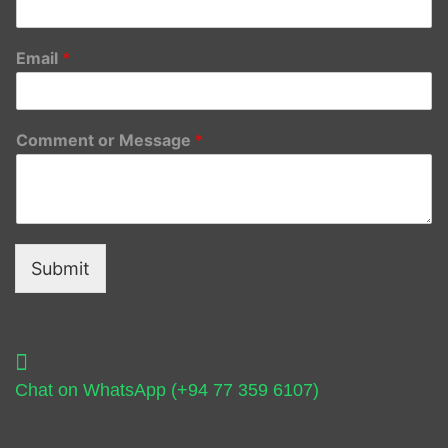
Email
*
Comment or Message
*
Submit
Chat on WhatsApp (+94 77 359 6107)