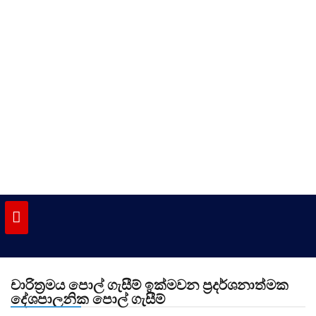
Skip
to
content
vinivida.lk
චාරිත්‍රමය පොල් ගැසීම් ඉක්මවන ප්‍රදර්ශනාත්මක
දේශපාලනික පොල් ගැසීම්