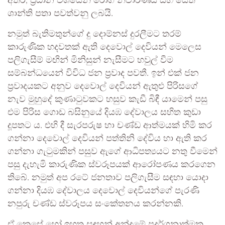
අතර, ප්‍රධාන වශයෙන් රෝග නිවාරණය සහ සෙත්
ශාන්ති පතා පවත්වනු ලබයි.
නමුත් බැතිමතුන්ගේ දු දොම්නස් දුරලීමට තරම්
කාරුණික හදවතක් ඇති දෙවොල් දෙවියන් මෙලෙස
පලිගැසීම් මඟින් මිනිසුන් නැසීමට හවුල් වීම
සම්බන්ධයෙන් විවිධ ජන ප්‍රවාද පවතී. ඉන් එක් ජන
ප්‍රවාදයකට අනුව දෙවොල් දෙවියන් ඇතුළු පිරිසගේ
නැව මුහුදේ කුණාටුවකට හසුව කැඩී බිඳී යාමෙන් පසු
එම පිරිස ගොඩ බසිනුයේ දියඹ දේවාලය සහිත කුඩා
දූපතට ය. එහි දී සැරපරුෂ හා චණ්ඩ ආත්මයක් හිමි කර
ගන්නා දෙවොල් දෙවියන් පත්තිනි දේවිය හා ඇති කර
ගන්නා ගැටුමකින් පසුව ඇගේ ආධිපත්‍යයට නතු වීමෙන්
පසු දැහැමි කාරුණික ස්වරූපයක් ආරෝපණය කරගෙන
තිබේ. නමුත් අප රටේ ජනතාව පලිගැසීම සඳහා යොදා
ගන්නා දියඹ දේවාලය දෙවොල් දෙවියන්ගේ පැරණි
නපුරු චණ්ඩ ස්වරූපය සංකේතනය කරන්නකි.
ඒ කෙසේ හෝ ඉහත සඳහන් අන්දමේ ප්‍රදර්ශනාත්මක