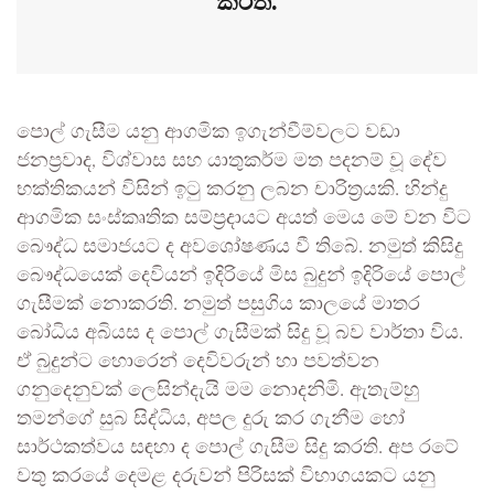
කරති.
පොල් ගැසීම යනු ආගමික ඉගැන්වීම්වලට වඩා
ජනප්‍රවාද, විශ්වාස සහ යාතුකර්ම මත පදනම් වූ දේව
භක්තිකයන් විසින් ඉටු කරනු ලබන චාරිත්‍රයකි. හින්දු
ආගමික සංස්කෘතික සම්ප්‍රදායට අයත් මෙය මේ වන විට
බෞද්ධ සමාජයට ද අවශෝෂණය වී තිබේ. නමුත් කිසිදු
බෞද්ධයෙක් දෙවියන් ඉදිරියේ මිස බුදුන් ඉදිරියේ පොල්
ගැසීමක් නොකරති. නමුත් පසුගිය කාලයේ මාතර
බෝධිය අබියස ද පොල් ගැසීමක් සිදු වූ බව වාර්තා විය.
ඒ බුදුන්ට හොරෙන් දෙවිවරුන් හා පවත්වන
ගනුදෙනුවක් ලෙසින්දැයි මම නොදනිමි. ඇතැම්හු
තමන්ගේ සුබ සිද්ධිය, අපල දුරු කර ගැනීම හෝ
සාර්ථකත්වය සඳහා ද පොල් ගැසීම සිදු කරති. අප රටේ
වතු කරයේ දෙමළ දරුවන් පිරිසක් විභාගයකට යනු