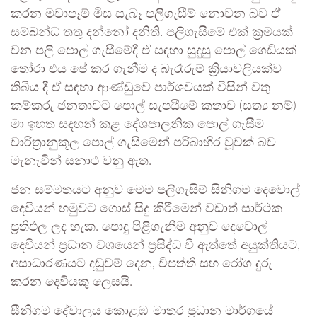
කරන මවාපෑම් මිස සැබෑ පලිගැසීම් නොවන බව ඒ
සම්බන්ධ තතු දන්නෝ දනිති. පලිගැසීමේ එක් ක්‍රමයක්
වන පලි පොල් ගැසීමේදී ඒ සඳහා සුදුසු පොල් ගෙඩියක්
තෝරා එය පේ කර ගැනීම ද බැරෑරුම් ක්‍රියාවලියක්ව
තිබිය දී ඒ සඳහා ආණ්ඩුවේ පාර්ශවයක් විසින් වතු
කම්කරු ජනතාවට පොල් සැපයීමේ කතාව (සත්‍ය නම්)
මා ඉහත සඳහන් කළ දේශපාලනික පොල් ගැසීම
චාරිත්‍රානුකූල පොල් ගැසීමෙන් පරිබාහිර වූවක් බව
මැනැවින් සනාථ වනු ඇත.
ජන සම්මතයට අනුව මෙම පලිගැසීම් සීනිගම දෙවොල්
දෙවියන් හමුවට ගොස් සිදු කිරීමෙන් වඩාත් සාර්ථක
ප්‍රතිඵල ලද හැක. පොදු පිළිගැනීම අනුව දෙවොල්
දෙවියන් ප්‍රධාන වශයෙන් ප්‍රසිද්ධ වී ඇත්තේ අයුක්තියට,
අසාධාරණයට දඬුවම් දෙන, විපත්ති සහ රෝග දුරු
කරන දෙවියකු ලෙසයි.
සීනිගම දේවාලය කොළඹ-මාතර ප්‍රධාන මාර්ගයේ