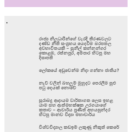
.
රාජ්‍ය නිලධාරීන්ගේ වැරදි තීරණවලට
දණ්ඩ නීති සංග්‍රහය යෙදවීම බරපතල
අවභාවිතයකි – සුනිල් කන්නන්ගර
කොළඹ, රත්නපුර, අම්පාර හිටපු මහ
දිසාපති
ලෝකයේ අඩුවෙන්ම නිදා ගන්නා ජාතිය?
නැව් වලින් බහලුම් මුහුදට පෙරලීම සුළු
පටු දෙයක් නොවේ
සුරාබදු ආදායම වාර්තාගත ලෙස ඉහළ
යාම සහ ආත්මභක්ෂක උරගයාගේ
කතාව – ආචාර්ය ප්‍රණීත් අභයසුන්දර
හිටපු මානව විද්‍යා මහාචාර්ය
විශ්වවිද්‍යාල කඩඉම් ලකුණු නිකුත් කෙරේ