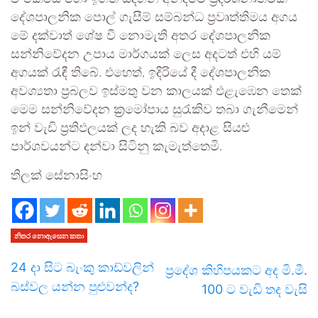
දේශපාලනික පොල් ගැසීම් සම්බන්ධ ප්‍රවෘත්තිමය අගය
මේ දක්වාත් ශේෂ වී නොමැති අතර දේශපාලනික
සන්නිවේදන උපාය මාර්ගයක් ලෙස අදටත් එහි යම්
අගයක් රැඳී තිබේ. එහෙත්, ඉදිරියේ දී දේශපාලනික
අවශ්‍යතා ප්‍රබලව ඉස්මතු වන කාලයක් එළැඹෙන තෙක්
මෙම සන්නිවේදන ක්‍රමෝපාය සුරැකිව තබා ගැනීමෙන්
ඉන් වැඩි ප්‍රතිඵලයක් ලද හැකි බව අදාළ සියළු
පාර්ශවයන්ට දන්වා සිටිනු කැමැත්තෙමි.
තිලක් සේනාසිංහ
නිතර නොඇසෙන කතා
24 දා සිට බැංකු කාඩ්වලින්
ප්‍රදේශ කිහිපයකට අද මි.මී.
බස්වල යන්න පුළුවන්ද?
100 ට වැඩි තද වැසි