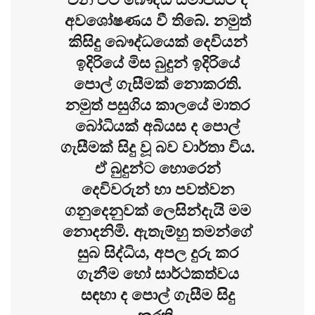
අවශෝෂණය වී තිබේ. නමුත්
කිසිදු බෞද්ධයෙක් දෙවියන්
ඉදිරියේ මිස බුදුන් ඉදිරියේ
පොල් ගැසීමක් නොකරති.
නමුත් පසුගිය කාලයේ මාතර
බෝධියක් අබියස ද පොල්
ගැසීමක් සිදු වූ බව වාර්තා විය.
ඒ බුදුන්ට හොරෙන්
දෙවිවරුන් හා පවත්වන
ගනුදෙනුවක් ලෙසින්දැයි මම
නොදනිමි. ඇතැම්හු තමන්ගේ
සුබ සිද්ධිය, අපල දුරු කර
ගැනීම හෝ සාර්ථකත්වය
සඳහා ද පොල් ගැසීම සිදු