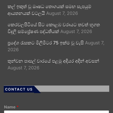
කල් ඉකුත් වූ ඖෂධ තොගයක් සමඟ සැපයුම්
ආයතනයක් වටලයි
August 7, 2026
කෙරවලපිටියේ සිට කොළඹ වරායට තවත් භූගත
විදුලි සම්ප්‍රේෂණ පද්ධතියක්
August 7, 2026
ප්‍රදේශ රැසකට මිලිමීටර 75 ඉක්ම වූ වැසි
August 7,
2026
තුන්වන පාසල් වාරයේ පළමු අදියර අදින් අවසන්
August 7, 2026
CONTACT US
Name
*