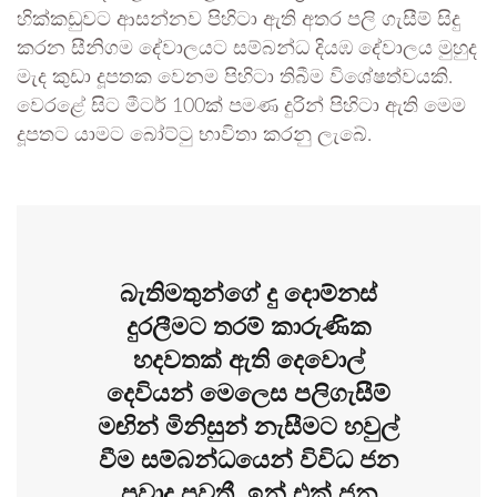
හික්කඩුවට ආසන්නව පිහිටා ඇති අතර පලි ගැසීම් සිදු
කරන සීනිගම දේවාලයට සම්බන්ධ දියඹ දේවාලය මුහුද
මැද කුඩා දූපතක වෙනම පිහිටා තිබීම විශේෂත්වයකි.
වෙරළේ සිට මීටර් 100ක් පමණ දුරින් පිහිටා ඇති මෙම
දූපතට යාමට බෝට්ටු භාවිතා කරනු ලැබේ.
බැතිමතුන්ගේ දු දොම්නස්
දුරලීමට තරම් කාරුණික
හදවතක් ඇති දෙවොල්
දෙවියන් මෙලෙස පලිගැසීම්
මඟින් මිනිසුන් නැසීමට හවුල්
වීම සම්බන්ධයෙන් විවිධ ජන
ප්‍රවාද පවතී. ඉන් එක් ජන