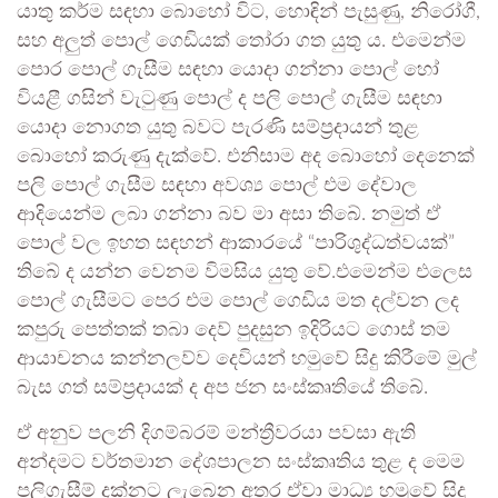
යාතු කර්ම සඳහා බොහෝ විට, හොඳින් පැසුණු, නිරෝගී,
සහ අලුත් පොල් ගෙඩියක් තෝරා ගත යුතු ය. එමෙන්ම
පොර පොල් ගැසීම සඳහා යොදා ගන්නා පොල් හෝ
වියළී ගසින් වැටුණු පොල් ද පලි පොල් ගැසීම සඳහා
යොදා නොගත යුතු බවට පැරණි සම්ප්‍රදායන් තුළ
බොහෝ කරුණු දැක්වේ. එනිසාම අද බොහෝ දෙනෙක්
පලි පොල් ගැසීම සඳහා අවශ්‍ය පොල් එම දේවාල
ආදියෙන්ම ලබා ගන්නා බව මා අසා තිබේ. නමුත් ඒ
පොල් වල ඉහත සඳහන් ආකාරයේ “පාරිශුද්ධත්වයක්”
තිබේ ද යන්න වෙනම විමසිය යුතු වේ.එමෙන්ම එලෙස
පොල් ගැසීමට පෙර එම පොල් ගෙඩිය මත දල්වන ලද
කපුරු පෙත්තක් තබා දෙව් පුදසුන ඉදිරියට ගොස් තම
ආයාචනය කන්නලව්ව දෙවියන් හමුවේ සිදු කිරීමේ මුල්
බැස ගත් සම්ප්‍රදායක් ද අප ජන සංස්කෘතියේ තිබේ.
ඒ අනුව පලනි දිගම්බරම් මන්ත්‍රීවරයා පවසා ඇති
අන්දමට වර්තමාන දේශපාලන සංස්කෘතිය තුළ ද මෙම
පලිගැසීම් දක්නට ලැබෙන අතර ඒවා මාධ්‍ය හමුවේ සිදු