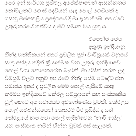
පෙර ඉන් සාර්ථක ප්‍රතිඵල අපේක්ෂාවෙන් ආසන්නතම
කෝවිලකට ගොස් දෙවියන් යැද පොල් ගෙඩියක් ද
ගසනු මස්කෙළිය ප්‍රදේශයේ දී මා දැක තිබේ. අප රටේ
උතුරුකරයේ තත්වය ද මීට සමාන විය යුතු ය.
එමෙන්ම මෙය
දකුණු ඉන්දියානු
හින්දු භක්තිකයන් අතර ප්‍රචලිත පූජා චාරිත්‍රයක් වනුයේ
සෘතු භේදය තදින් ක්‍රියාත්මක වන උතුරු ඉන්දියාවේ
පොල් වගා නොකෙරෙන බැවිනි. මා විසින් කරන ලද
විමසුම් වලට අනුව අප රටේ හින්දු සේම බෞද්ධ ජන
සමාජය අතර ද ප්‍රචලිත මෙම පොල් ගැසීමේ යාතු
කර්මය ඉන්දියාවේ කේරල සම්ප්‍රදායන් සහ සංස්කෘතිය
මුල් කොට අප සමාජයට අවශෝෂණය වූවකි. කේරලය
පොල් සම්බන්ධයෙන් කෙතරම් චිර ප්‍රසිද්ධ ද යත්
කේරළයේ නම පවා පොල් හැඳින්වෙන “නාරි කේල”
යන සංස්කෘත නමින් භින්න වූවක් සේ සැලකේ.