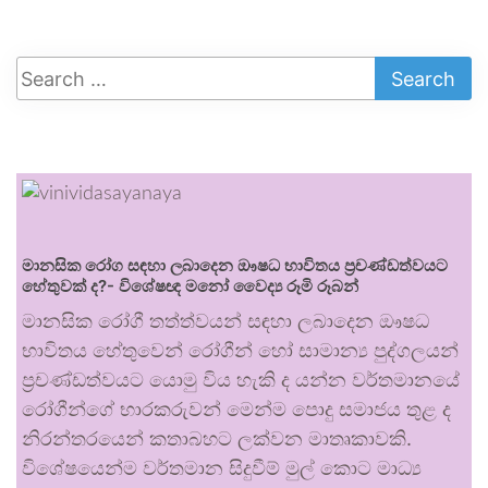
මානසික රෝග සඳහා ලබාදෙන ඖෂධ භාවිතය ප්‍රචණ්ඩත්වයට
හේතුවක් ද?- විශේෂඥ මනෝ වෛද්‍ය රූමි රූබන්
මානසික රෝගී තත්ත්වයන් සඳහා ලබාදෙන ඖෂධ
භාවිතය හේතුවෙන් රෝගීන් හෝ සාමාන්‍ය පුද්ගලයන්
ප්‍රචණ්ඩත්වයට යොමු විය හැකි ද යන්න වර්තමානයේ
රෝගීන්ගේ භාරකරුවන් මෙන්ම පොදු සමාජය තුළ ද
නිරන්තරයෙන් කතාබහට ලක්වන මාතෘකාවකි.
විශේෂයෙන්ම වර්තමාන සිදුවීම් මුල් කොට මාධ්‍ය