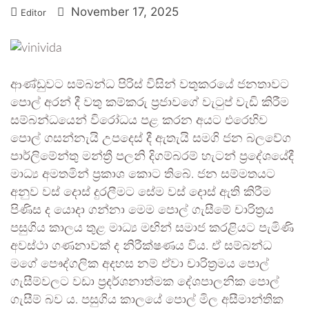
November 17, 2025
Editor
ආණ්ඩුවට සම්බන්ධ පිරිස් විසින් වතුකරයේ ජනතාවට
පොල් අරන් දී වතු කම්කරු ප්‍රජාවගේ වැටුප් වැඩි කිරීම
සම්බන්ධයෙන් විරෝධය පළ කරන අයට එරෙහිව
පොල් ගසන්නැයි උපදෙස් දී ඇතැයි සමගි ජන බලවේග
පාර්ලිමේන්තු මන්ත්‍රී පලනි දිගම්බරම් හැටන් ප්‍රදේශයේදී
මාධ්‍ය අමතමින් ප්‍රකාශ කොට තිබේ. ජන සම්මතයට
අනුව වස් දොස් දුරලීමට සේම වස් දොස් ඇති කිරීම
පිණිස ද යොදා ගන්නා මෙම පොල් ගැසීමේ චාරිත්‍රය
පසුගිය කාලය තුළ මාධ්‍ය මඟින් සමාජ කරළියට පැමිණි
අවස්ථා ගණනාවක් ද නිරීක්ෂණය විය. ඒ සම්බන්ධ
මගේ පෞද්ගලික අදහස නම් ඒවා චාරිත්‍රමය පොල්
ගැසීම්වලට වඩා ප්‍රදර්ශනාත්මක දේශපාලනික පොල්
ගැසීම් බව ය. පසුගිය කාලයේ පොල් මිල අසීමාන්තික