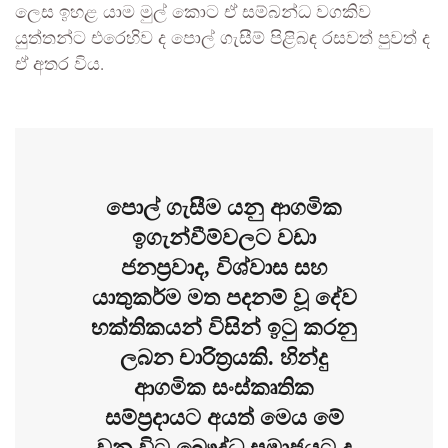
ලෙස ඉහළ යාම මුල් කොට ඒ සම්බන්ධ වගකිව
යුත්තන්ට එරෙහිව ද පොල් ගැසීම් පිළිබඳ රසවත් පුවත් ද
ඒ අතර විය.
පොල් ගැසීම යනු ආගමික
ඉගැන්වීම්වලට වඩා
ජනප්‍රවාද, විශ්වාස සහ
යාතුකර්ම මත පදනම් වූ දේව
භක්තිකයන් විසින් ඉටු කරනු
ලබන චාරිත්‍රයකි. හින්දු
ආගමික සංස්කෘතික
සම්ප්‍රදායට අයත් මෙය මේ
වන විට බෞද්ධ සමාජයට ද