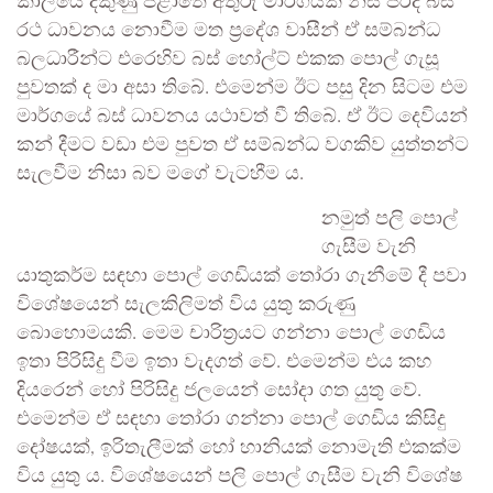
කාලයේ දකුණු පළාතේ අතුරු මාර්ගයක නිසි පරිදි බස්
රථ ධාවනය නොවීම මත ප්‍රදේශ වාසීන් ඒ සම්බන්ධ
බලධාරීන්ට එරෙහිව බස් හෝල්ට් එකක පොල් ගැසූ
පුවතක් ද මා අසා තිබේ. එමෙන්ම ඊට පසු දින සිටම එම
මාර්ගයේ බස් ධාවනය යථාවත් වී තිබේ. ඒ ඊට දෙවියන්
කන් දීමට වඩා එම පුවත ඒ සම්බන්ධ වගකිව යුත්තන්ට
සැලවීම නිසා බව මගේ වැටහීම ය.
නමුත් පලි පොල්
ගැසීම වැනි
යාතුකර්ම සඳහා පොල් ගෙඩියක් තෝරා ගැනීමේ දී පවා
විශේෂයෙන් සැලකිලිමත් විය යුතු කරුණු
බොහොමයකි. මෙම චාරිත්‍රයට ගන්නා පොල් ගෙඩිය
ඉතා පිරිසිදු වීම ඉතා වැදගත් වේ. එමෙන්ම එය කහ
දියරෙන් හෝ පිරිසිදු ජලයෙන් සෝදා ගත යුතු වේ.
එමෙන්ම ඒ සඳහා තෝරා ගන්නා පොල් ගෙඩිය කිසිදු
දෝෂයක්, ඉරිතැලීමක් හෝ හානියක් නොමැති එකක්ම
විය යුතු ය. විශේෂයෙන් පලි පොල් ගැසීම වැනි විශේෂ