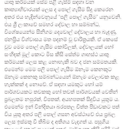
යාතු කර්මයක් සේම පළි ගැසීම් සඳහා වන
කෘත්‍යාභිචාරයක් ලෙස ද පොල් ගැසීම සිදු කෙරෙන
අතර එය හැඳින්වෙනුයේ “පලි පොල් ගැසීම” යනුවෙනි.
එය ශ්‍රී ලංකාවේ සමහර දේවාල හා සම්බන්ධ,
විශේෂයෙන්ම සීනිගම දෙවොල් දේවාලය හා බැඳුණු,
ජනප්‍රිය විශ්වාසය මත පදනම් වූ චාරිත්‍රයකි. ඒ කෙසේ
වුව මෙම පොල් ගැසීම කෝවිලක්, දේවාලයක් හෝ
සංහිඳක් මුල් කොට මිස කිසි සේත්ම ගෘහස්ථ යාතු
කර්මයක් ලෙස කළ නොහැකි බව ද ජන සම්මතයකි.
එමෙන්ම මෙම පලි පොල් ගැසීම ඕනෑම කෙනකුට
ඕනෑම කෙනකු සම්බන්ධයෙන් ඕනෑම වෙලාවක කළ
හැක්කක් ද නොවේ. ඒ සඳහා යමකුට හෝ යම්
පාර්ශවයකට තවකකු හෝ තවත් පාර්ශවයක් වෙතින්
ප්‍රබලතම නපුරක්, විපතක්, අයහපතක් සිදුවිය යුතුම ය.
එමෙන්ම ඉන් වින්දිතයා බරපතල චිත්ත පීඩාවකට පත්
විය යුතු අතර පලි පොල් ගසන අවස්ථාවේ එය ප්‍රබල
ලෙස ඉස්මතු වී තිබීම ද අතිශය වැදගත් ය. පසුගිය