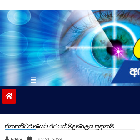
Skip
to
content
vinivida.lk
ජනපතිවරණයට රජයේ මුද්‍රණාලය සූදානම්
July 21, 2024
Editor