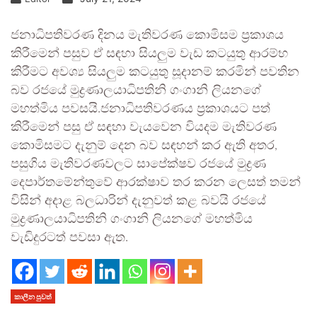
ජනාධිපතිවරණ දිනය මැතිවරණ කොමිසම ප්‍රකාශය
කිරීමෙන් පසුව ඒ සඳහා සියලුම වැඩ කටයුතු ආරම්භ
කිරීමට අවශ්‍ය සියලුම කටයුතු සූදානම් කරමින් පවතින
බව රජයේ මුද්‍රණාලයාධිපතිනි ගංගානි ලියනගේ
මහත්මිය පවසයි.ජනාධිපතිවරණය ප්‍රකාශයට පත්
කිරීමෙන් පසු ඒ සඳහා වැයවෙන වියදම මැතිවරණ
කොමිසමට දැනුම් දෙන බව සඳහන් කර ඇති අතර,
පසුගිය මැතිවරණවලට සාපේක්ෂව රජයේ මුද්‍රණ
දෙපාර්තමේන්තුවේ ආරක්ෂාව තර කරන ලෙසත් තමන්
විසින් අදාළ බලධාරින් දැනුවත් කළ බවයි රජයේ
මුද්‍රණාලයාධිපතිනි ගංගානි ලියනගේ මහත්මිය
වැඩිදුරටත් පවසා ඇත.
කාලීන පුවත්