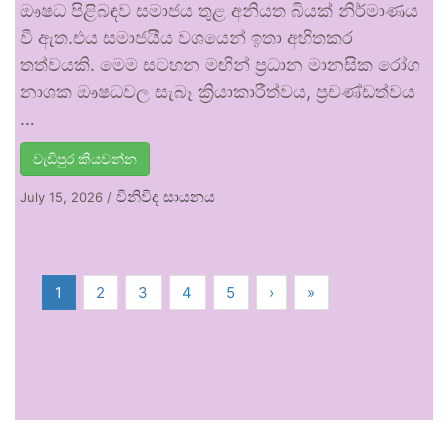
ඖෂධ පිළිබඳව සමාජය තුළ අනියත බියක් නිර්මාණය
වී ඇත.එය සමාජයීය වශයෙන් ඉතා අහිතකර
තත්වයකි. මෙම සටහන මඟින් ප්‍රධාන මානසික රෝග
නාශක ඖෂධවල සැබෑ ක්‍රියාකාරීත්වය, ප්‍රචණ්ඩත්වය
…
වැඩිපුර කියවන්න
විනිවිද සායනය
July 15, 2026
/
1
2
3
4
5
›
»