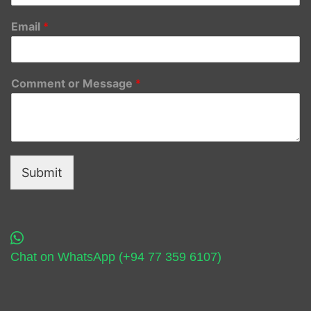
Email
*
Comment or Message
*
Submit
Chat on WhatsApp (+94 77 359 6107)