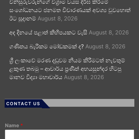
විනිසුරුවරුන්ගේ විශ්‍රාම වයස දීර්ඝ කිරීමේ
සංශෝධනයට ජනමත විචාරණයක් අවශ්‍ය වුවහොත්
ඊට සූදානම්
August 8, 2026
අද දිනයේ පළාත් කිහිපයකට වැසි
August 8, 2026
ගණිතය බැරිකම මෝඩකමක් ද?
August 8, 2026
ශ්‍රී ලංකාවේ මරණ දඬුවම නියම කිරීමටත් නැවතුම්
ළකුණ තබමු – ආචාර්ය ප්‍රණීත් අභයසුන්දර හිටපු
මානව විද්‍යා මහාචාර්ය
August 8, 2026
CONTACT US
Name
*