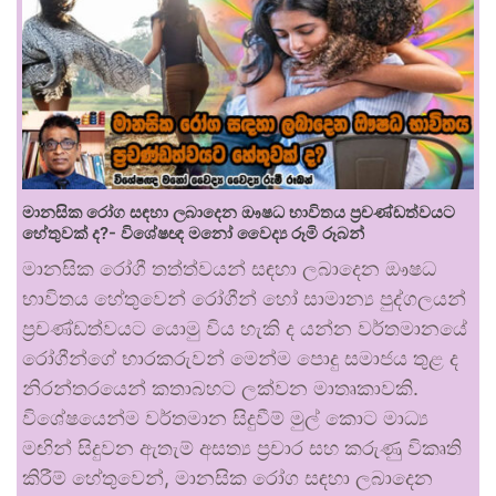
මානසික රෝග සඳහා ලබාදෙන ඖෂධ භාවිතය ප්‍රචණ්ඩත්වයට
හේතුවක් ද?- විශේෂඥ මනෝ වෛද්‍ය රූමි රූබන්
මානසික රෝගී තත්ත්වයන් සඳහා ලබාදෙන ඖෂධ
භාවිතය හේතුවෙන් රෝගීන් හෝ සාමාන්‍ය පුද්ගලයන්
ප්‍රචණ්ඩත්වයට යොමු විය හැකි ද යන්න වර්තමානයේ
රෝගීන්ගේ භාරකරුවන් මෙන්ම පොදු සමාජය තුළ ද
නිරන්තරයෙන් කතාබහට ලක්වන මාතෘකාවකි.
විශේෂයෙන්ම වර්තමාන සිදුවීම් මුල් කොට මාධ්‍ය
මඟින් සිදුවන ඇතැම් අසත්‍ය ප්‍රචාර සහ කරුණු විකෘති
කිරීම් හේතුවෙන්, මානසික රෝග සඳහා ලබාදෙන