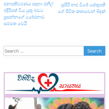
ජනපතිවරණය සඳහා රනිල්
සුපිරි නළු විජේ සේතුපති
ඉදිරිපත් විය යුතු බවට
ගේ ජීවිත කතාවෙන් බිඳක්
ප්‍රසන්නගේ යෝජනාව
සම්මත වෙයි