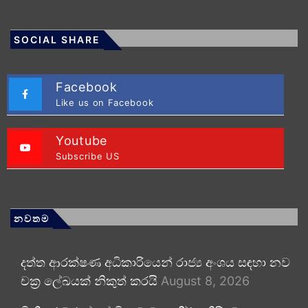
SOCIAL SHARE
Facebook
Like us on Facebook
Youtube
Subscribe US
නවතම
දත්ත ආරක්ෂණ අධිකාරියෙන් රාජ්‍ය අංශය සඳහා නව
චක්‍ර ලේඛයක් නිකුත් කරයි
August 8, 2026