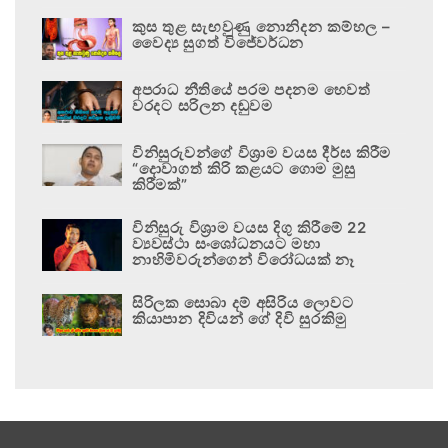
කුස තුළ සැඟවුණු නොනිදන කම්හල –
වෛද්‍ය සුගත් විජේවර්ධන
අපරාධ නීතියේ පරම පදනම හෙවත්
වරදට සරිලන දඬුවම
විනිසුරුවන්ගේ විශ්‍රාම වයස දීර්ඝ කිරීම
“දොවාගත් කිරි කළයට ගොම මුසු
කිරීමක්”
විනිසුරු විශ්‍රාම වයස දිගු කිරීමේ 22
ව්‍යවස්ථා සංශෝධනයට මහා
නාහිමිවරුන්ගෙන් විරෝධයක් නෑ
සිරිලක සොබා දම් අසිරිය ලොවට
කියාපාන දිවියන් ගේ දිවි සුරකිමු