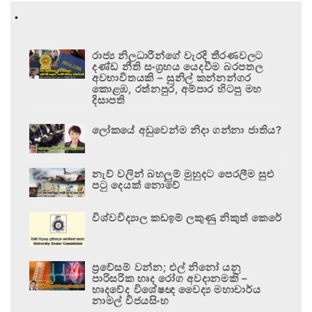
.
රාජ්‍ය නිලධාරීන්ගේ වැරදි තීරණවලට
දණ්ඩ නීති සංග්‍රහය යෙදවීම බරපතල
අවභාවිතයකි – සුනිල් කන්නන්ගර
කොළඹ, රත්නපුර, අම්පාර හිටපු මහ
දිසාපති
ලෝකයේ අඩුවෙන්ම නිදා ගන්නා ජාතිය?
නැව් වලින් බහලුම් මුහුදට පෙරලීම සුළු
පටු දෙයක් නොවේ
විශ්වවිද්‍යාල කඩඉම් ලකුණු නිකුත් කෙරේ
ප්‍රවේසම් වන්න; එල් නිනෝ යනු
පාරිසරික හෘද රෝග අවදානමකි –
හෘදවේද විශේෂඥ වෛද්‍ය මහාචාර්ය
නාමල් විජයසිංහ