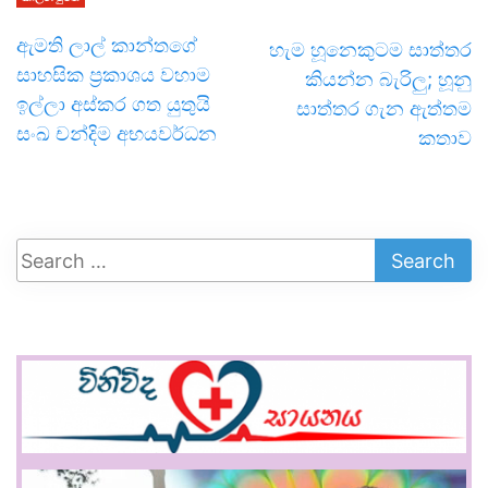
ඇමති ලාල් කාන්තගේ
හැම හූනෙකුටම සාත්තර
සාහසික ප්‍රකාශය වහාම
කියන්න බැරිලු; හූනු
ඉල්ලා අස්කර ගත යුතුයි
සාත්තර ගැන ඇත්තම
සංඛ චන්දිම අභයවර්ධන
කතාව