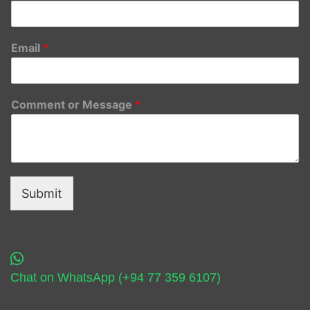
Email
*
Comment or Message
*
Submit
Chat on WhatsApp (+94 77 359 6107)