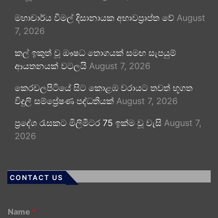
මහාචාර්ය විමල් දිසානායක අභාවප්‍රාප්ත වේ
August
7, 2026
කල් ඉකුත් වූ ඖෂධ තොගයක් සමඟ සැපයුම්
ආයතනයක් වටලයි
August 7, 2026
කෙරවලපිටියේ සිට කොළඹ වරායට තවත් භූගත
විදුලි සම්ප්‍රේෂණ පද්ධතියක්
August 7, 2026
ප්‍රදේශ රැසකට මිලිමීටර 75 ඉක්ම වූ වැසි
August 7,
2026
CONTACT US
Name
*