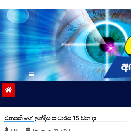
Skip
to
content
vinivida.lk
ජනපති ගේ ඉන්දීය සංචාරය 15 වන දා
December 11, 2024
Editor