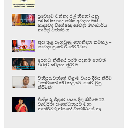
ප්‍රවේසම් වන්න; එල් නිනෝ යනු
පාරිසරික හෘද රෝග අවදානමකි –
හෘදවේද විශේෂඥ වෛද්‍ය මහාචාර්ය
නාමල් විජයසිංහ
කුස තුළ සැඟවුණු නොනිදන කම්හල –
වෛද්‍ය සුගත් විජේවර්ධන
අපරාධ නීතියේ පරම පදනම හෙවත්
වරදට සරිලන දඬුවම
විනිසුරුවන්ගේ විශ්‍රාම වයස දීර්ඝ කිරීම
“දොවාගත් කිරි කළයට ගොම මුසු
කිරීමක්”
විනිසුරු විශ්‍රාම වයස දිගු කිරීමේ 22
ව්‍යවස්ථා සංශෝධනයට මහා
නාහිමිවරුන්ගෙන් විරෝධයක් නෑ