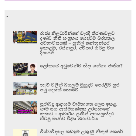
.
රාජ්‍ය නිලධාරීන්ගේ වැරදි තීරණවලට
දණ්ඩ නීති සංග්‍රහය යෙදවීම බරපතල
අවභාවිතයකි – සුනිල් කන්නන්ගර
කොළඹ, රත්නපුර, අම්පාර හිටපු මහ
දිසාපති
ලෝකයේ අඩුවෙන්ම නිදා ගන්නා ජාතිය?
නැව් වලින් බහලුම් මුහුදට පෙරලීම සුළු
පටු දෙයක් නොවේ
සුරාබදු ආදායම වාර්තාගත ලෙස ඉහළ
යාම සහ ආත්මභක්ෂක උරගයාගේ
කතාව – ආචාර්ය ප්‍රණීත් අභයසුන්දර
හිටපු මානව විද්‍යා මහාචාර්ය
විශ්වවිද්‍යාල කඩඉම් ලකුණු නිකුත් කෙරේ