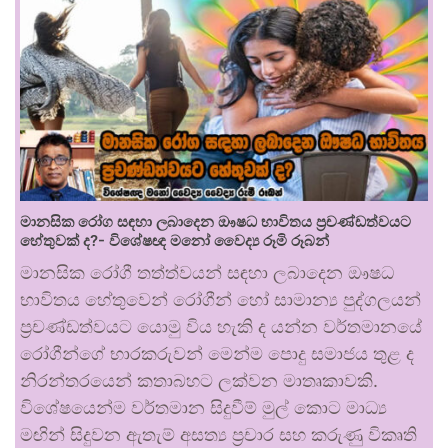
මානසික රෝග සඳහා ලබාදෙන ඖෂධ භාවිතය ප්‍රචණ්ඩත්වයට
හේතුවක් ද?- විශේෂඥ මනෝ වෛද්‍ය රූමි රූබන්
මානසික රෝගී තත්ත්වයන් සඳහා ලබාදෙන ඖෂධ
භාවිතය හේතුවෙන් රෝගීන් හෝ සාමාන්‍ය පුද්ගලයන්
ප්‍රචණ්ඩත්වයට යොමු විය හැකි ද යන්න වර්තමානයේ
රෝගීන්ගේ භාරකරුවන් මෙන්ම පොදු සමාජය තුළ ද
නිරන්තරයෙන් කතාබහට ලක්වන මාතෘකාවකි.
විශේෂයෙන්ම වර්තමාන සිදුවීම් මුල් කොට මාධ්‍ය
මඟින් සිදුවන ඇතැම් අසත්‍ය ප්‍රචාර සහ කරුණු විකෘති