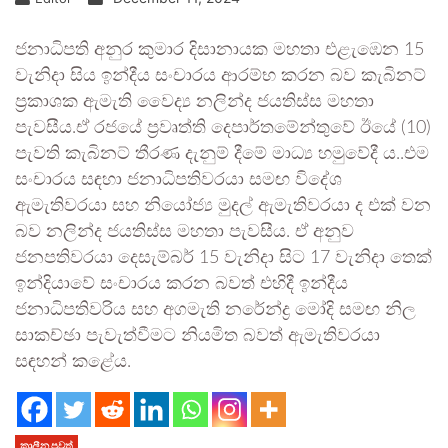
ජනාධිපති අනුර කුමාර දිසානායක මහතා එළැඹෙන 15
වැනිදා සිය ඉන්දීය සංචාරය ආරම්භ කරන බව කැබිනට්
ප්‍රකාශක ඇමැති වෛද්‍ය නලින්ද ජයතිස්ස මහතා
පැවසීය.ඒ රජයේ ප්‍රවෘත්ති දෙපාර්තමේන්තුවේ ඊයේ (10)
පැවති කැබිනට් තීරණ දැනුම් දීමේ මාධ්‍ය හමුවේදී ය..එම
සංචාරය සඳහා ජනාධිපතිවරයා සමඟ විදේශ
ඇමැතිවරයා සහ නියෝජ්‍ය මුදල් ඇමැතිවරයා ද එක් වන
බව නලින්ද ජයතිස්ස මහතා පැවසීය. ඒ අනුව
ජනපතිවරයා දෙසැම්බර් 15 වැනිදා සිට 17 වැනිදා තෙක්
ඉන්දියාවේ සංචාරය කරන බවත් එහිදී ඉන්දීය
ජනාධිපතිවරිය සහ අගමැති නරේන්ද්‍ර මෝදි සමඟ නිල
සාකච්ඡා පැවැත්වීමට නියමිත බවත් ඇමැතිවරයා
සඳහන් කළේය.
කාලීන පුවත්