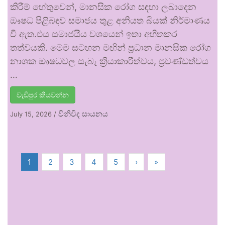
කිරීම් හේතුවෙන්, මානසික රෝග සඳහා ලබාදෙන
ඖෂධ පිළිබඳව සමාජය තුළ අනියත බියක් නිර්මාණය
වී ඇත.එය සමාජයීය වශයෙන් ඉතා අහිතකර
තත්වයකි. මෙම සටහන මඟින් ප්‍රධාන මානසික රෝග
නාශක ඖෂධවල සැබෑ ක්‍රියාකාරීත්වය, ප්‍රචණ්ඩත්වය
…
වැඩිපුර කියවන්න
විනිවිද සායනය
July 15, 2026
/
1
2
3
4
5
›
»