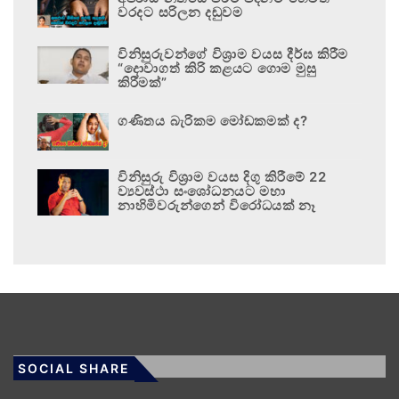
වරදට සරිලන දඬුවම
විනිසුරුවන්ගේ විශ්‍රාම වයස දීර්ඝ කිරීම
“දොවාගත් කිරි කළයට ගොම මුසු
කිරීමක්”
ගණිතය බැරිකම මෝඩකමක් ද?
විනිසුරු විශ්‍රාම වයස දිගු කිරීමේ 22
ව්‍යවස්ථා සංශෝධනයට මහා
නාහිමිවරුන්ගෙන් විරෝධයක් නෑ
SOCIAL SHARE