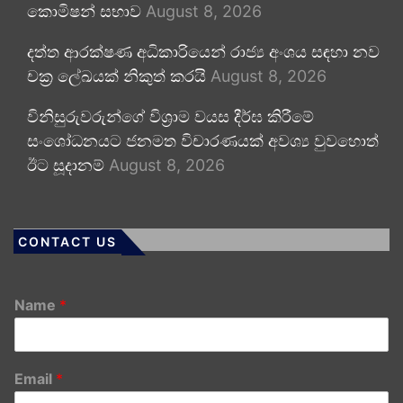
කොමිෂන් සභාව
August 8, 2026
දත්ත ආරක්ෂණ අධිකාරියෙන් රාජ්‍ය අංශය සඳහා නව
චක්‍ර ලේඛයක් නිකුත් කරයි
August 8, 2026
විනිසුරුවරුන්ගේ විශ්‍රාම වයස දීර්ඝ කිරීමේ
සංශෝධනයට ජනමත විචාරණයක් අවශ්‍ය වුවහොත්
ඊට සූදානම්
August 8, 2026
CONTACT US
Name
*
Email
*