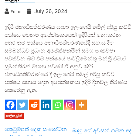
July 26, 2024
Editor
ඉදිරි ජනාධිපතිවරණය සඳහා ඉලංගෙයි තමිල් අර්සු කච්චි
පක්ෂය වෙනම අපේක්ෂකයෙක් ඉදිරිපත් නොකරන
අතර තම පක්ෂය ජනාධිපතිවරණයේදී සහාය දීම
සම්බන්ධව ප්‍රධාන අපේක්ෂකයින් සමග සාකච්ඡා
පවත්වන බව එම පක්ෂයේ පාර්ලිමේන්තු මන්ත්‍රී එම්.ඒ
සුමන්තිරන් මහතා පවසයි.ඒ අනුව ඉදිරි
ජනාධිපතිවරණයේ දී ඉලංගෙයි තමිල් අර්සු කච්චි
පක්ෂය සහාය දෙන අපේක්ෂකයා ඉදිරි දිනවල තීරණය
කෙරෙනු ඇත.
කාලීන පුවත්
කෙටුම්පත් දෙක සංශෝධන
බාහු ගේ අවසන් ගමන අද