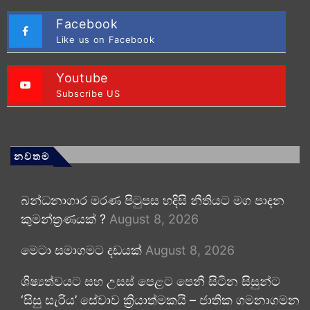
Facebook
Like us on Facebook
Youtube
Subscribe US
නවතම
බන්ධනාගාර මරණ පිටුපස හදිසි නීතියට මග පාදන
කුමන්ත්‍රණයක් ?
August 8, 2026
මෙටා සමාගමට දඩයක්
August 8, 2026
ශිෂ්‍යත්වයට සහ උසස් පෙළට පෙනී සිටින සිසුන්ට
‘සිසු සැරිය’ සේවාව ක්‍රියාත්මකයි – ජාතික ගමනාගමන