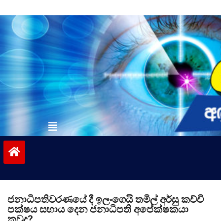
Skip
to
content
vinivida.lk
ජනාධිපතිවරණයේ දී ඉලංගෙයි තමිල් අර්සු කච්චි
පක්ෂය සහාය දෙන ජනාධිපති අපේක්ෂකයා
කවුද?