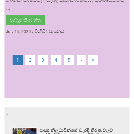
…
වැඩිපුර කියවන්න
විනිවිද සායනය
July 15, 2026
/
1
2
3
4
5
›
»
.
රාජ්‍ය නිලධාරීන්ගේ වැරදි තීරණවලට