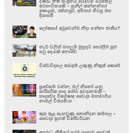
දණ්ඩ නීති සංග්‍රහය යෙදවීම බරපතල
අවභාවිතයකි – සුනිල් කන්නන්ගර
කොළඹ, රත්නපුර, අම්පාර හිටපු මහ
දිසාපති
ලෝකයේ අඩුවෙන්ම නිදා ගන්නා ජාතිය?
නැව් වලින් බහලුම් මුහුදට පෙරලීම සුළු
පටු දෙයක් නොවේ
විශ්වවිද්‍යාල කඩඉම් ලකුණු නිකුත් කෙරේ
ප්‍රවේසම් වන්න; එල් නිනෝ යනු
පාරිසරික හෘද රෝග අවදානමකි –
හෘදවේද විශේෂඥ වෛද්‍ය මහාචාර්ය
නාමල් විජයසිංහ
කුස තුළ සැඟවුණු නොනිදන කම්හල –
වෛද්‍ය සුගත් විජේවර්ධන
අපරාධ නීතියේ පරම පදනම හෙවත්