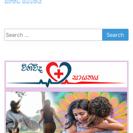
සහිතව සම්මතයි