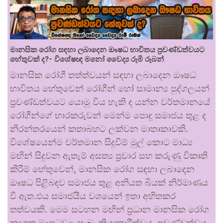
මානසික රෝග සඳහා ලබාදෙන ඖෂධ භාවිතය ප්‍රචණ්ඩත්වයට
හේතුවක් ද?- විශේෂඥ මනෝ වෛද්‍ය රූමි රූබන්
මානසික රෝගී තත්ත්වයන් සඳහා ලබාදෙන ඖෂධ
භාවිතය හේතුවෙන් රෝගීන් හෝ සාමාන්‍ය පුද්ගලයන්
ප්‍රචණ්ඩත්වයට යොමු විය හැකි ද යන්න වර්තමානයේ
රෝගීන්ගේ භාරකරුවන් මෙන්ම පොදු සමාජය තුළ ද
නිරන්තරයෙන් කතාබහට ලක්වන මාතෘකාවකි.
විශේෂයෙන්ම වර්තමාන සිදුවීම් මුල් කොට මාධ්‍ය
මඟින් සිදුවන ඇතැම් අසත්‍ය ප්‍රචාර සහ කරුණු විකෘති
කිරීම් හේතුවෙන්, මානසික රෝග සඳහා ලබාදෙන
ඖෂධ පිළිබඳව සමාජය තුළ අනියත බියක් නිර්මාණය
වී ඇත.එය සමාජයීය වශයෙන් ඉතා අහිතකර
තත්වයකි. මෙම සටහන මඟින් ප්‍රධාන මානසික රෝග
නාශක ඖෂධවල සැබෑ ක්‍රියාකාරීත්වය, ප්‍රචණ්ඩත්වය