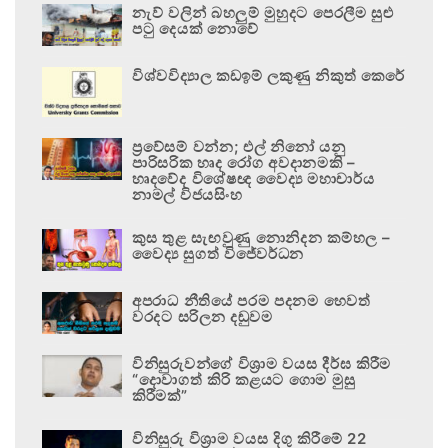
නැව් වලින් බහලුම් මුහුදට පෙරලීම සුළු
පටු දෙයක් නොවේ
විශ්වවිද්‍යාල කඩඉම් ලකුණු නිකුත් කෙරේ
ප්‍රවේසම් වන්න; එල් නිනෝ යනු
පාරිසරික හෘද රෝග අවදානමකි –
හෘදවේද විශේෂඥ වෛද්‍ය මහාචාර්ය
නාමල් විජයසිංහ
කුස තුළ සැඟවුණු නොනිදන කම්හල –
වෛද්‍ය සුගත් විජේවර්ධන
අපරාධ නීතියේ පරම පදනම හෙවත්
වරදට සරිලන දඬුවම
විනිසුරුවන්ගේ විශ්‍රාම වයස දීර්ඝ කිරීම
“දොවාගත් කිරි කළයට ගොම මුසු
කිරීමක්”
විනිසුරු විශ්‍රාම වයස දිගු කිරීමේ 22