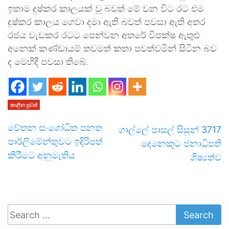
ඉතාම දුෂ්කර කාලයක් වූ බවත් මේ වන විට රට එම
දුෂ්කර කාලය ගෙවා දමා ඇති බවත් පවසා ඇති අතර
රජය වැඩකර රටට පෙන්වන අතරේ විපක්ෂ ඇතුළු
අනෙක් කණ්ඩායම් තවමත් කතා පවත්වමින් සිටින බව
ද මෙහිදී පවසා තිබේ.
කාලීන පුවත්
වේතන සංශෝධිත පනත
ගාල්ලේ පාසල් සිසුන් 3717
පාර්ලිමේන්තුවට ඉදිරිපත්
දෙනෙකුට ජනාධිපති
කිරීමට අනුමැතිය
ශිෂ්‍යත්ව