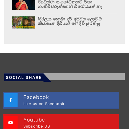
ව්‍යවස්ථා සංශෝධනයට මහා
නාහිමිවරුන්ගෙන් විරෝධයක් නෑ
සිරිලක සොබා දම් අසිරිය ලොවට
කියාපාන දිවියන් ගේ දිවි සුරකිමු
SOCIAL SHARE
Facebook
Like us on Facebook
Youtube
Subscribe US