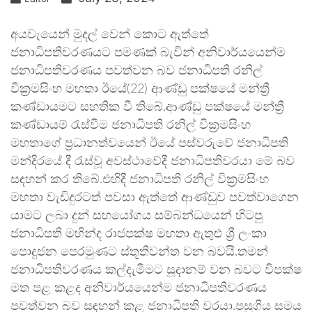
අයවැයෙන් මුදල් වෙන් කොට ඇත්තේ
ජනාධිපතිවරණයට පමණක් බැවින් අනිවාර්යයෙන්ම
ජනාධිපතිවරණය පවත්වන බව ජනාධිපති රනිල්
වික්‍රමසිංහ මහතා ඊයේ(22) ආණ්ඩු පක්ෂයේ මන්ත්‍රී
කණ්ඩායමට සහතික වී තිබේ.ආණ්ඩු පක්ෂයේ මන්ත්‍රී
කණ්ඩායම් රැස්වීම ජනාධිපති රනිල් වික්‍රමසිංහ
මහතාගේ ප්‍රධානත්වයෙන් ඊයේ පස්වරුවේ ජනාධිපති
මන්දිරයේ දී රැස්වූ අවස්ථාවේදී ජනාධිපතිවරයා මේ බව
සඳහන් කර තිබේ.එහිදී ජනාධිපති රනිල් වික්‍රමසිංහ
මහතා වැඩිදුරටත් පවසා ඇත්තේ ආණ්ඩුව පවත්වාගෙන
යාමට ලබා දුන් සහයෝගය සම්බන්ධයෙන් හිටපු
ජනාධිපති මහින්ද රාජපක්ෂ මහතා ඇතුළු ශ්‍රී ලංකා
පොදුජන පෙරමුණට ස්තූතිවන්ත වන බවයි.තමන්
ජනාධිපතිවරණය කල්දැමීමට සූදානම් වන බවට විපක්ෂ
මත පළ කළද අනිවාර්යයෙන්ම ජනාධිපතිවරණය
පවත්වන බව සඳහන් කළ ජනාධිපති වරයා.පසුගිය සමය