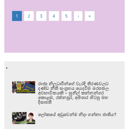
1
2
3
4
5
›
»
.
රාජ්‍ය නිලධාරීන්ගේ වැරදි තීරණවලට
දණ්ඩ නීති සංග්‍රහය යෙදවීම බරපතල
අවභාවිතයකි – සුනිල් කන්නන්ගර
කොළඹ, රත්නපුර, අම්පාර හිටපු මහ
දිසාපති
ලෝකයේ අඩුවෙන්ම නිදා ගන්නා ජාතිය?