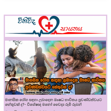
මානසික රෝග සඳහා ලබාදෙන ඖෂධ භාවිතය ප්‍රචණ්ඩත්වයට
හේතුවක් ද?- විශේෂඥ මනෝ වෛද්‍ය රූමි රූබන්