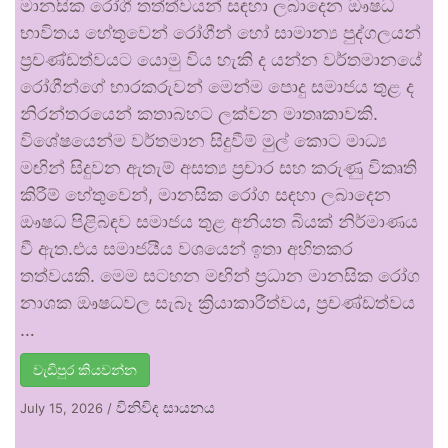
මානසික රෝගී තත්ත්වයන් සඳහා ලබාදෙන ඖෂධ
භාවිතය හේතුවෙන් රෝගීන් හෝ සාමාන්‍ය පුද්ගලයන්
ප්‍රචණ්ඩත්වයට යොමු විය හැකි ද යන්න වර්තමානයේ
රෝගීන්ගේ භාරකරුවන් මෙන්ම පොදු සමාජය තුළ ද
නිරන්තරයෙන් කතාබහට ලක්වන මාතෘකාවකි.
විශේෂයෙන්ම වර්තමාන සිදුවීම් මුල් කොට මාධ්‍ය
මඟින් සිදුවන ඇතැම් අසත්‍ය ප්‍රචාර සහ කරුණු විකෘති
කිරීම් හේතුවෙන්, මානසික රෝග සඳහා ලබාදෙන
ඖෂධ පිළිබඳව සමාජය තුළ අනියත බියක් නිර්මාණය
වී ඇත.එය සමාජයීය වශයෙන් ඉතා අහිතකර
තත්වයකි. මෙම සටහන මඟින් ප්‍රධාන මානසික රෝග
නාශක ඖෂධවල සැබෑ ක්‍රියාකාරීත්වය, ප්‍රචණ්ඩත්වය
…
වැඩිපුර කියවන්න
විනිවිද සායනය
July 15, 2026
/