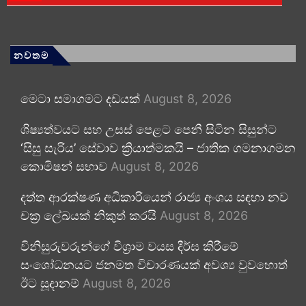
නවතම
මෙටා සමාගමට දඩයක්
August 8, 2026
ශිෂ්‍යත්වයට සහ උසස් පෙළට පෙනී සිටින සිසුන්ට
‘සිසු සැරිය’ සේවාව ක්‍රියාත්මකයි – ජාතික ගමනාගමන
කොමිෂන් සභාව
August 8, 2026
දත්ත ආරක්ෂණ අධිකාරියෙන් රාජ්‍ය අංශය සඳහා නව
චක්‍ර ලේඛයක් නිකුත් කරයි
August 8, 2026
විනිසුරුවරුන්ගේ විශ්‍රාම වයස දීර්ඝ කිරීමේ
සංශෝධනයට ජනමත විචාරණයක් අවශ්‍ය වුවහොත්
ඊට සූදානම්
August 8, 2026