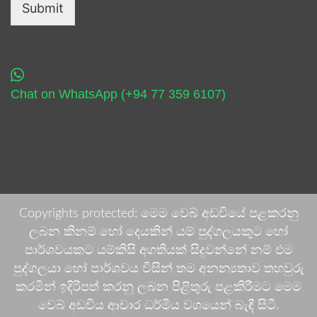
Submit
Chat on WhatsApp (+94 77 359 6107)
Copyrights protected: මෙම වෙබ් අඩවියේ පළකරනු
ලබන කිනම් හෝ දෙයකින් යම් පුද්ගලයකුට හෝ
පාර්ශවයකට යම්කිසි අගතියක් සිදුවන්නේ නම් එම
පුද්ගලයා හෝ පාර්ශවය විසින් තම අනන්‍යතාව තහවුරු
කරමින් ඉදිරිපත් කරනු ලබන පිළිතුරු පළකිරීමට මෙම
වෙබ් අඩවිය ආචාර ධර්මීය වශයෙන් බැඳී සිටී.