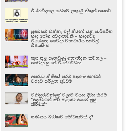
විශ්වවිද්‍යාල කඩඉම් ලකුණු නිකුත් කෙරේ
ප්‍රවේසම් වන්න; එල් නිනෝ යනු පාරිසරික
හෘද රෝග අවදානමකි – හෘදවේද
විශේෂඥ වෛද්‍ය මහාචාර්ය නාමල්
විජයසිංහ
කුස තුළ සැඟවුණු නොනිදන කම්හල –
වෛද්‍ය සුගත් විජේවර්ධන
අපරාධ නීතියේ පරම පදනම හෙවත්
වරදට සරිලන දඬුවම
විනිසුරුවන්ගේ විශ්‍රාම වයස දීර්ඝ කිරීම
“දොවාගත් කිරි කළයට ගොම මුසු
කිරීමක්”
ගණිතය බැරිකම මෝඩකමක් ද?