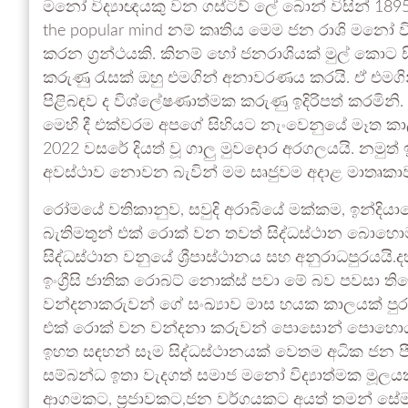
මනෝ විද්‍යාඥයකු වන ගස්ටිව් ලේ බොන් විසින් 189
the popular mind නම් කෘතිය මෙම ජන රාශි මනෝ ව
කරන ග්‍රන්ථයකි. කිනම් හෝ ජනරාශියක් මුල් කොට ස
කරුණු රැසක් ඔහු එමගින් අනාවරණය කරයි. ඒ එමගින්
පිළිබඳව ද විශ්ලේෂණාත්මක කරුණු ඉදිරිපත් කරමිනි.
මෙහි දී එක්වරම අපගේ සිහියට නැංවෙනුයේ මෑත කා
2022 වසරේ දියත් වූ ගාලු මුවදොර අරගලයයි. නමුත් 
අවස්ථාව නොවන බැවින් මම සෘජුවම අදාළ මාතෘකාවට
රෝමයේ වතිකානුව, සවුදි අරාබියේ මක්කම, ඉන්දියා
බැතිමතුන් එක් රොක් වන තවත් සිද්ධස්ථාන බොහොම
සිද්ධස්ථාන වනුයේ ශ්‍රීපාස්ථානය සහ අනුරාධපුරයය
ඉංග්‍රීසි ජාතික රොබට් නොක්ස් පවා මේ බව පවසා තිබේ
වන්දනාකරුවන් ගේ සංඛ්‍යාව මාස හයක කාලයක් පුර
එක් රොක් වන වන්දනා කරුවන් පොසොන් පොහොය කේන
ඉහත සඳහන් සෑම සිද්ධස්ථානයක් වෙතම අධික ජන 
සම්බන්ධ ඉතා වැදගත් සමාජ මනෝ විද්‍යාත්මක මූල
ආගමකට, ප්‍රජාවකට,ජන වර්ගයකට අයත් තමන් සේම ප