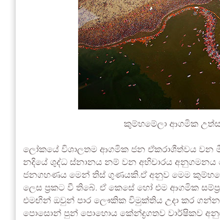
කුම්භමේලා ආගමික උත්ස
ලෝකයේ විශාලතම ආගමික ජන ඒකරාශීත්වය වන මීට
නදියේ ශුද්ධ ස්නානය නම් වන අභිචාරය අනුගමනය කො
ජනගහණය මෙන් තිස් ගුණයකි.ඒ අනුව මෙම කුම්භමේල
ලෙස ප්‍රකට වී තිබේ. ඒ කෙසේ හෝ එම ආගමික සම්
එමඟින් ඔවුන් පාර ලෞකික විමුක්තිය උදා කර ගන්
පොසොන් පුන් පොහොය කේන්ද්‍රගතව වාර්ෂිකව අනු