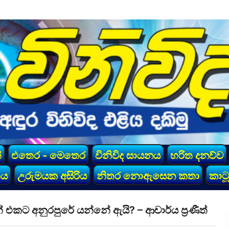
්
එතෙර - මෙතෙර
විනිවිද සායනය
හරිත දනව්ව
කය
උරුමයක අසිරිය
නිතර නොඇසෙන කතා
කාටූ
අනුරපුරේ යන්නේ ඇයි? – ආචාර්ය ප්‍රණීත්