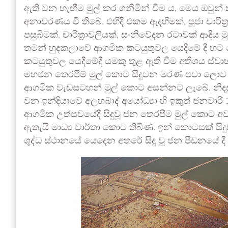
ඇති වන හැඟීම මුල් කර ගනිමින් වීම ය, මෙය ඔවු
අනාවරණය වී තිබේ. එහිදී එකම ඇදහීමක්, පූජා චාරිත්‍ර
පසුබිමක්, චාරිත්‍රාවලියක්, සංනිවේදන රටාවක් ආදි
තමන් හුදකලාවේ ආගමික කටයුතුවල යෙදීමේ දී හට
කටයුතුවල යෙදීමේදී යමකු තුළ ඇති වීම අතිශය ස්ව
මහජන තෙරපීම් මුල් කොට සිදුවන මරණ පවා ලොව ප්
ආගමික වැඩසටහන් මුල් කොට අසන්නට ලැබේ. නිදසු
වන ඉන්දියාවේ අලහබාද් අයෝධ්‍යා හි ඉකුත් ජනවාරි
ආගමික උත්සවයේදී සිදුවූ ජන තෙරපීම මුල් කොට අව
ඇතැයි මාධ්‍ය වාර්තා කොට තිබිණ. ඉන් කොටසක් සිදු
ශුද්ධ ස්ථානයේ යෙදෙන අතරේ සිදු වූ ජන පීඩනයේ දී