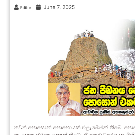
June 7, 2025
Editor
තවත් පොසොන් පොහොයක් එළැඹෙමින් තිබේ. පොසො