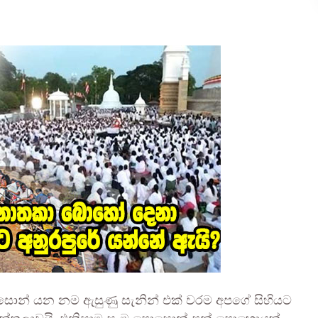
න් යන නම ඇසුණු සැනින් එක් වරම අපගේ සිහියට