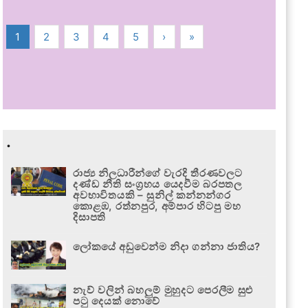
1
2
3
4
5
›
»
.
රාජ්‍ය නිලධාරීන්ගේ වැරදි තීරණවලට
දණ්ඩ නීති සංග්‍රහය යෙදවීම බරපතල
අවභාවිතයකි – සුනිල් කන්නන්ගර
කොළඹ, රත්නපුර, අම්පාර හිටපු මහ
දිසාපති
ලෝකයේ අඩුවෙන්ම නිදා ගන්නා ජාතිය?
නැව් වලින් බහලුම් මුහුදට පෙරලීම සුළු
පටු දෙයක් නොවේ