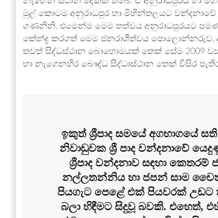
නැඟෙන ස්ථාන දෙකක් තිබේ. ඒ අනුරාධපුරය හා මි
මුල් කොටම අනුරාධපුර හා මිහින්තලයට වන්දනාව
ගණනිනි. එමෙන්ම මෙම තත්වය අනුරාධපුරයට පමණ
කේන්ද්‍ර කරගත් මෙම ජනරාශීත්වය පොලොන්නරුව, දඹු
තවත් සිද්ධස්ථාන බොහොමයක් තෙක් සේම 2009 වසරේ
හා නැගෙනහිර බෞද්ධ සිද්ධාස්ථාන තෙක් විසිර පැත
ඉකුත් ශ්‍රීපාද සමයේ අගභාගයේ ස
නිවාඩුවක ශ්‍රී පාද වන්දනාවේ යෙදු
ශ්‍රීපාද වන්දනාව සඳහා කෙතරම්
නල්ලතන්නිය හා ජපන් සාම චෛත්‍ය
පියගැට පෙළේ එක් පියවරක් උඩට 
බලා හිඳීමට සිදුවූ බවකි. එහෙත