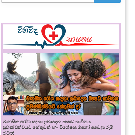
මානසික රෝග සඳහා ලබාදෙන ඖෂධ භාවිතය
ප්‍රචණ්ඩත්වයට හේතුවක් ද?- විශේෂඥ මනෝ වෛද්‍ය රූමි
රූබන්