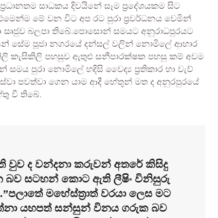
න ප්‍රධානතම සාධකය දිවයිනේ සෑම ප්‍රදේශයකම සිට
ි.එමෙන්ම මේ වන විට අප රට පුරා ප්‍රවර්ධනය වෙමින්
හා සෘජුව බලපා තිබේ.පොසොන් සමයට අනුරාධපුරයට
ෙන් සේම පූජා නගරයේ දන්සල් වලින් නොමිලේ ආහාර
ලි කැසිකිලි පහසුව ඇතුළු සනීපාරක්ෂක පහසු කම් අවම
සමය පුරා නොමිලේ හදිසි වෛද්‍ය ප්‍රතිකාර හා වැව්
ේ සේවා පවත්වා ගෙන යාම ආදී හේතූන් මත ද අනුරපුරයේ
ු වී තිබේ.
ුව ද වන්දනා කරුවන් අතරේ කිසිදු
 බව සටහන් කොට ඇති ලීෂිං විනිසුරු
පලාතේ මහේස්ත්‍රාත් වරයා ලෙස මට
්නා යහපත් සන්සුන් විනය ගරුක බව