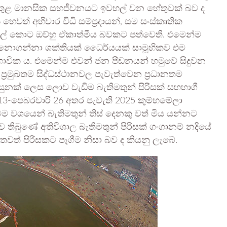
න් තුළ මානසික සහජීවනයට ඉවහල් වන හේතුවක් බව ද
 හෙවත් අභිචාර විධි සම්ප්‍රදායන්, සම සංස්කෘතික
ය මුල් කොට ඔව්හු ඒකාත්මීය බවකට පත්වෙති. එමෙන්ම
 නොගන්නා ශක්තියක් ධෛර්යයක් සාමූහිකව එම
ාභාවික ය. එමෙන්ම එවන් ජන පීඩනයන් හමුවේ සිදුවන
‍රමුඛතම සිද්ධස්ථානවල පැවැත්වෙන ප්‍රධානතම
නක් ලෙස ලොව වැඩිම බැතිමතුන් පිරිසක් සහභාගී
 13-පෙබරවාරි 26 අතර පැවැති 2025 කුම්භමේලා
ම වශයෙන් බැතිමතුන් තිස් දෙනකු වත් මිය යන්නට
ව තිබුණේ අතිවිශාල බැතිමතුන් පිරිසක් ගංගානම් නදියේ
 තවත් පිරිසකට පෑගීම නිසා බව ද කියනු ලැබේ.