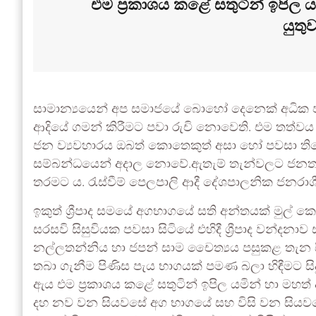
එම ප්‍රකාශය කළේ සතුටින් ඉපිල 
යුතු
සාමාන්‍යයෙන් අප සමාජයේ බොහෝ දෙනෙක් අධික 
ආදියේ ගමන් කිරීමට පවා රුචි නොවෙති. එම තත්ව
ජන ව්‍යවහාරය ඔබත් කොතෙකුත් අසා හෝ පවසා ති
සම්බන්ධයෙන් අදාල නොවේ.ඇතැම් තැන්වලට ජනත
තරමට ය. රැස්වීම් පෙලපාලි ආදී දේශපාලනික ජනරාශීන
ඉකුත් ශ්‍රීපාද සමයේ අගභාගයේ සති අන්තයක් මුල් ක
සරසවි සිසුවියක පවසා සිටියේ එහිදී ශ්‍රීපාද වන්ද
නල්ලතන්නිය හා ජපන් සාම චෛත්‍යය පසුකළ තැන සිට
තබා ගැනීම පිණිස පැය භාගයක් පමණ බලා හිඳීමට ස
ඇය එම ප්‍රකාශය කළේ සතුටින් ඉපිල යමින් හා මහත් 
දහ නව වන සියවසේ අග භාගයේ සහ විසි වන සියවසේ ම