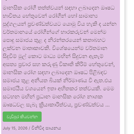
මානසික රෝගී තත්ත්වයන් සඳහා ලබාදෙන ඖෂධ
භාවිතය හේතුවෙන් රෝගීන් හෝ සාමාන්‍ය
පුද්ගලයන් ප්‍රචණ්ඩත්වයට යොමු විය හැකි ද යන්න
වර්තමානයේ රෝගීන්ගේ භාරකරුවන් මෙන්ම
පොදු සමාජය තුළ ද නිරන්තරයෙන් කතාබහට
ලක්වන මාතෘකාවකි. විශේෂයෙන්ම වර්තමාන
සිදුවීම් මුල් කොට මාධ්‍ය මඟින් සිදුවන ඇතැම්
අසත්‍ය ප්‍රචාර සහ කරුණු විකෘති කිරීම් හේතුවෙන්,
මානසික රෝග සඳහා ලබාදෙන ඖෂධ පිළිබඳව
සමාජය තුළ අනියත බියක් නිර්මාණය වී ඇත.එය
සමාජයීය වශයෙන් ඉතා අහිතකර තත්වයකි. මෙම
සටහන මඟින් ප්‍රධාන මානසික රෝග නාශක
ඖෂධවල සැබෑ ක්‍රියාකාරීත්වය, ප්‍රචණ්ඩත්වය …
වැඩිපුර කියවන්න
විනිවිද සායනය
July 15, 2026
/