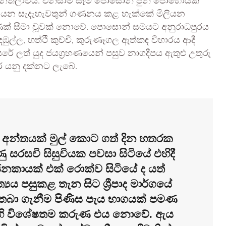
හින්තලාවයි. එනිසාම සෑම පොසොන් පුන් පොහොයක්
ේ යන සැදැහැවතුන් ගණනය කළ හැක්කේ මිලියන
ක් සීමා වූවක් නොවේ. පොසොන් සමයට අනුරාධපුරය
ල්ල, හත්ථි කුච්චි, කුරුණෑගල ඇත්කඳ විහාරය ආදී
 ලත් යුද ජයග්‍රහණයෙන් පසුව නාගදීපය ඇතුළු උතුරු
ිර යනු දක්නට ලැබේ.
ති අන්තයක් මුල් කොට ගත් දින හතරක
ණු සරසවි සිසුවියක පවසා සිටියේ එහිදී
 ජනකායක් එක් රොක්ව සිටියේ ද යත්
ය පසුකළ තැන සිට ශ්‍රීපාද මාර්ගයේ
තබා ගැනීම පිණිස පැය භාගයක් පමණ
්, එහි විශේෂතම කරුණ එය නොවේ. ඇය