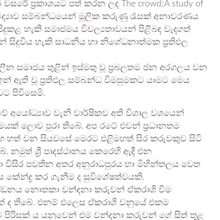
5 වසරේ ප්‍රකාශයට පත් කරන ලද The crowd;A study of
ිද්‍යාව සම්බන්ධයෙන් මූලික කරුණු රැසක් අනාවරණය
ිදුකළ හැකි සමාජමය විචල්‍යතාවයන් පිළිබඳ වැදගත්
 සිදුවිය හැකි සාධනීය හා නිශේධනාත්මක ප්‍රතිඵල
ලීන සමාජය තුළින් ඉස්මතු වූ ප්‍රබලතම ජන අරගලය වන
ඉන් ඇති වූ ප්‍රතිඵල සම්බන්ධ විමසුමකට යාමට මෙය
 පිවිසෙමි.
වේ අයෝධ්‍යාව වැනි වාර්ෂිකව අති විශාල වශයෙන්
යක් ලොව පුරා තිබේ. අප රටේ එවන් ප්‍රධානතම
ි.දහ හත් වන සියවසේ මෙරට එළිමහත් සිර කරුවකුව සිටි
. නමුත් ශ්‍රී පාදස්ථානය කෙරෙහි ඇදී එන
ා විසිර පවතින අතර අනුරාධපුරය හා මිහින්තලය වෙත
්ද්‍ර කර ගැනීම ද සුවිශේෂත්වයකි.
පීඩනය නොතකා වන්දනා කරුවන් ඒකරාශි වීම
යක් ද තිබේ. එනම් එලෙස ඒකරාශි වනුයේ එකම
ිරිසක් ය යනුවෙන් එම වන්දනා කරුවන් ගේ සිත් තුළ