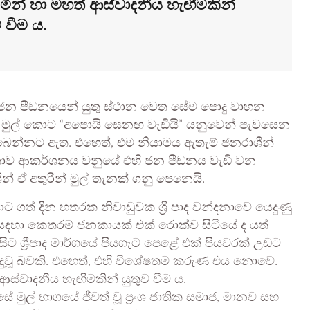
යමින් හා මහත් ආස්වාදනීය හැඟීමකින්
ව වීම ය.
ජන පීඩනයෙන් යුතු ස්ථාන වෙත සේම පොදු වාහන
ය මුල් කොට “අපොයි සෙනඟ වැඩියි” යනුවෙන් පැවසෙන
බෙන්නට ඇත. එහෙත්, එම නියාමය ඇතැම් ජනරාශීන්
ාව ආකර්ශනය වනුයේ එහි ජන පීඩනය වැඩි වන
් ඒ අතුරින් මුල් තැනක් ගනු පෙනෙයි.
ොට ගත් දින හතරක නිවාඩුවක ශ්‍රී පාද වන්දනාවේ යෙදුණු
නාව සඳහා කෙතරම් ජනකායක් එක් රොක්ව සිටියේ ද යත්
 ශ්‍රීපාද මාර්ගයේ පියගැට පෙළේ එක් පියවරක් උඩට
ිදුවූ බවකි. එහෙත්, එහි විශේෂතම කරුණ එය නොවේ.
ආස්වාදනීය හැඟීමකින් යුතුව වීම ය.
ුල් භාගයේ ජීවත් වූ ප්‍රංශ ජාතික සමාජ, මානව සහ