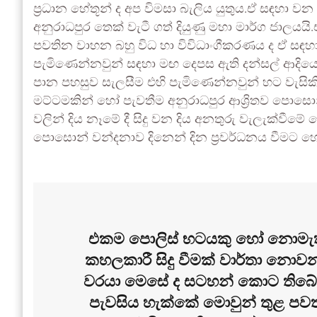
ප්‍රධාන හේතූන් ද අප විමසා බැලිය යුතුය.ඒ සඳහා ව
අනුරාධපුර තෙක් වැටී ගත් දියුණු මහා මාර්ග ජාලයය
පවතින වාහන බහු විධ හා විවිධාංගීකරණය ද ඒ සඳ
පැමිණෙන්නවුන් සඳහා මඟ දෙපස ඇති දන්සල් ආදිය
පාන පහසුව සැලසීම එහි පැමිණෙන්නවුන් හට වැසිකි
මට්ටමකින් හෝ පැවතීම අනුරාධපුර ආශ්‍රිතව පොසොන් 
වලින් දිය නෑමේ දී සිදු වන දිය අනතුරු වැලැක්වීම
පොසොන් වන්දනාව දිනෙන් දින ප්‍රවර්ධනය වීමට හේත
එකම පොලිස් භටයකු හෝ නොමැති ව
කහලකාරී සිදු වීමක් වාර්තා නොවන
වරයා මෙසේ ද සටහන් කොට තිබේ.”
පැවසිය හැක්කේ මොවුන් තුළ පවත