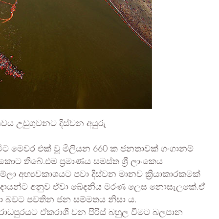
වය උඩුගුවනට දිස්වන අයුරු
 මෙවර එක් වූ මිලියන 660 ක ජනතාවක් ගංගානම්
ට තිබේ.එම ප්‍රමාණය සමස්ත ශ්‍රී ලාංකෙය
ා අභ්‍යවකාශයට පවා දිස්වන මානව ක්‍රියාකාරකමක්
ප්‍රදායන්ට අනුව ඒවා ඛේදනීය මරණ ලෙස නොසැලකේ.ඒ
නා බවට පවතින ජන සම්මතය නිසා ය.
රාධපුරයට ඒකරාශී වන පිරිස් බහුල වීමට බලපාන