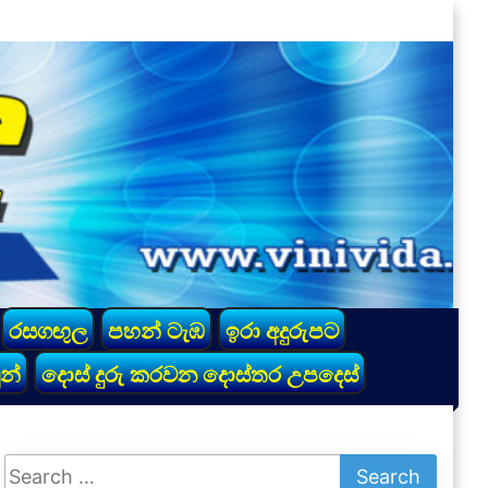
රසගඟුල
පහන් ටැඹ
ඉරා අදුරුපට
න්
දොස් දුරු කරවන දොස්තර උපදෙස්