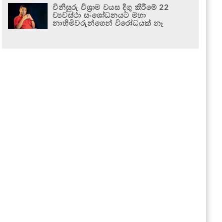
විනිසුරු විශ්‍රාම වයස දිගු කිරීමේ 22
ව්‍යවස්ථා සංශෝධනයට මහා
නාහිමිවරුන්ගෙන් විරෝධයක් නෑ