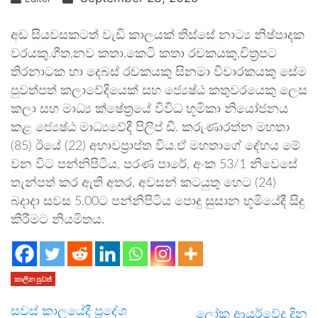
අඩ සිය­ව­ස­කටත් වැඩි කාලයක් තිස්සේ නාට්‍ය නිෂ්පාදක
වරයකු.ගීත,නව කතා.කෙටි කතා රචකයකු,චිත්‍රපට
තිරනාටක හා දෙබස් රචකයකු සිනමා විචාරකයකු සේම
පුව­ත්පත් කලා­වේ­දි­යෙක් සහ ජ්‍යෙෂ්ඨ කතු­ව­ර­යෙකු ලෙස
කලා සහ මාධ්‍ය ක්ෂේත්‍රයේ විවිධ භූමිකා නියෝ­ජ­නය
කළ ජ්‍යෙෂ්ඨ මාධ්‍ය­වේදී පිලිප් ඩී. කරු­ණා­රත්න මහතා
(85) ඊයේ (22) අභාවප්‍රාප්ත විය.ඒ මහ­තාගේ දේහය මේ
වන විට පන්නි­පි­ටිය, පරණ පාරේ, අංක 53/1 නිවෙසේ
තැන්පත් කර ඇති අතර, අව­සන් කට­යුතු හෙට (24)
බදාදා සවස 5.00ට පන්නි­පි­ටිය පොදු සුසාන භූමි­යේදී සිදු
කිරී­මට නිය­මි­තය.
කාලීන පුවත්
සවස් කාලයේදී ප්‍රදේශ
ලෝක ආයුර්වේද දින