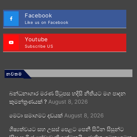
Facebook
Like us on Facebook
Youtube
Subscribe US
නවතම
බන්ධනාගාර මරණ පිටුපස හදිසි නීතියට මග පාදන
කුමන්ත්‍රණයක් ?
August 8, 2026
මෙටා සමාගමට දඩයක්
August 8, 2026
ශිෂ්‍යත්වයට සහ උසස් පෙළට පෙනී සිටින සිසුන්ට