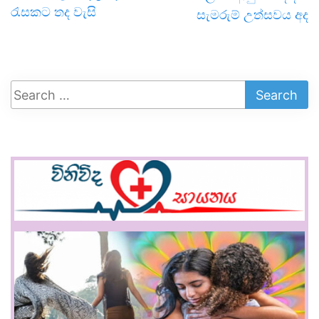
රැසකට තද වැසි
සැමරුම් උත්සවය අද