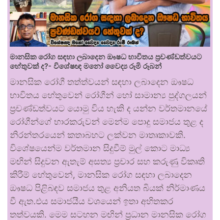
මානසික රෝග සඳහා ලබාදෙන ඖෂධ භාවිතය ප්‍රචණ්ඩත්වයට
හේතුවක් ද?- විශේෂඥ මනෝ වෛද්‍ය රූමි රූබන්
මානසික රෝගී තත්ත්වයන් සඳහා ලබාදෙන ඖෂධ
භාවිතය හේතුවෙන් රෝගීන් හෝ සාමාන්‍ය පුද්ගලයන්
ප්‍රචණ්ඩත්වයට යොමු විය හැකි ද යන්න වර්තමානයේ
රෝගීන්ගේ භාරකරුවන් මෙන්ම පොදු සමාජය තුළ ද
නිරන්තරයෙන් කතාබහට ලක්වන මාතෘකාවකි.
විශේෂයෙන්ම වර්තමාන සිදුවීම් මුල් කොට මාධ්‍ය
මඟින් සිදුවන ඇතැම් අසත්‍ය ප්‍රචාර සහ කරුණු විකෘති
කිරීම් හේතුවෙන්, මානසික රෝග සඳහා ලබාදෙන
ඖෂධ පිළිබඳව සමාජය තුළ අනියත බියක් නිර්මාණය
වී ඇත.එය සමාජයීය වශයෙන් ඉතා අහිතකර
තත්වයකි. මෙම සටහන මඟින් ප්‍රධාන මානසික රෝග