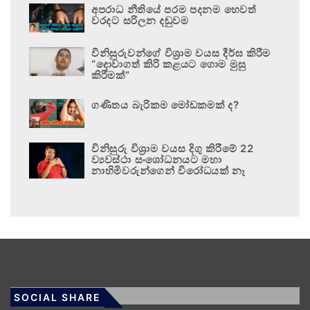
අපරාධ නීතියේ පරම පදනම හෙවත්
වරදට සරිලන දඬුවම
විනිසුරුවන්ගේ විශ්‍රාම වයස දීර්ඝ කිරීම
“දොවාගත් කිරි කළයට ගොම මුසු
කිරීමක්”
ගණිතය බැරිකම මෝඩකමක් ද?
විනිසුරු විශ්‍රාම වයස දිගු කිරීමේ 22
ව්‍යවස්ථා සංශෝධනයට මහා
නාහිමිවරුන්ගෙන් විරෝධයක් නෑ
SOCIAL SHARE