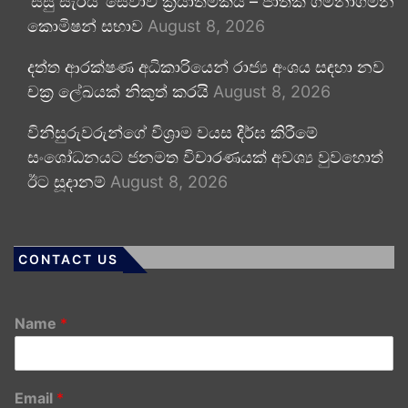
‘සිසු සැරිය’ සේවාව ක්‍රියාත්මකයි – ජාතික ගමනාගමන
කොමිෂන් සභාව
August 8, 2026
දත්ත ආරක්ෂණ අධිකාරියෙන් රාජ්‍ය අංශය සඳහා නව
චක්‍ර ලේඛයක් නිකුත් කරයි
August 8, 2026
විනිසුරුවරුන්ගේ විශ්‍රාම වයස දීර්ඝ කිරීමේ
සංශෝධනයට ජනමත විචාරණයක් අවශ්‍ය වුවහොත්
ඊට සූදානම්
August 8, 2026
CONTACT US
Name
*
Email
*