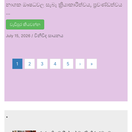
නාශක ඖෂධවල සැබෑ ක්‍රියාකාරීත්වය, ප්‍රචණ්ඩත්වය
…
වැඩිපුර කියවන්න
විනිවිද සායනය
July 15, 2026
/
1
2
3
4
5
›
»
.