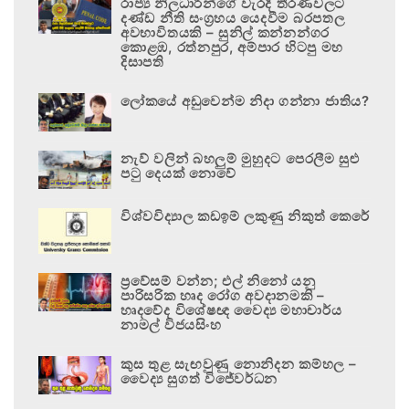
රාජ්‍ය නිලධාරීන්ගේ වැරදි තීරණවලට
දණ්ඩ නීති සංග්‍රහය යෙදවීම බරපතල
අවභාවිතයකි – සුනිල් කන්නන්ගර
කොළඹ, රත්නපුර, අම්පාර හිටපු මහ
දිසාපති
ලෝකයේ අඩුවෙන්ම නිදා ගන්නා ජාතිය?
නැව් වලින් බහලුම් මුහුදට පෙරලීම සුළු
පටු දෙයක් නොවේ
විශ්වවිද්‍යාල කඩඉම් ලකුණු නිකුත් කෙරේ
ප්‍රවේසම් වන්න; එල් නිනෝ යනු
පාරිසරික හෘද රෝග අවදානමකි –
හෘදවේද විශේෂඥ වෛද්‍ය මහාචාර්ය
නාමල් විජයසිංහ
කුස තුළ සැඟවුණු නොනිදන කම්හල –
වෛද්‍ය සුගත් විජේවර්ධන