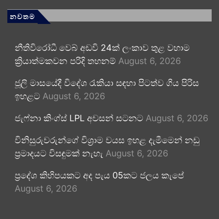
නවතම
නීතිවිරෝධී වෙබ් අඩවි 24ක් ලංකාව තුළ වහාම
ක්‍රියාත්මකවන පරිදි තහනම්
August 6, 2026
ජූලි මාසයේදී විදේශ රැකියා සඳහා පිටත්ව ගිය පිරිස
ඉහළට
August 6, 2026
ජැෆ්නා කිංග්ස් LPL අවසන් සටනට
August 6, 2026
විනිසුරුවරුන්ගේ විශ්‍රාම වයස ඉහළ දැමීමෙන් නඩු
ප්‍රමාදයට විසඳුමක් නැහැ
August 6, 2026
ප්‍රදේශ කිහිපයකට අද පැය 05කට ජලය කැපේ
August 6, 2026