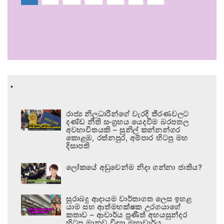
.
රාජ්‍ය නිලධාරීන්ගේ වැරදි තීරණවලට
දණ්ඩ නීති සංග්‍රහය යෙදවීම බරපතල
අවභාවිතයකි – සුනිල් කන්නන්ගර
කොළඹ, රත්නපුර, අම්පාර හිටපු මහ
දිසාපති
ලෝකයේ අඩුවෙන්ම නිදා ගන්නා ජාතිය?
සුරාබදු ආදායම වාර්තාගත ලෙස ඉහළ
යාම සහ ආත්මභක්ෂක උරගයාගේ
කතාව – ආචාර්ය ප්‍රණීත් අභයසුන්දර
හිටපු මානව විද්‍යා මහාචාර්ය