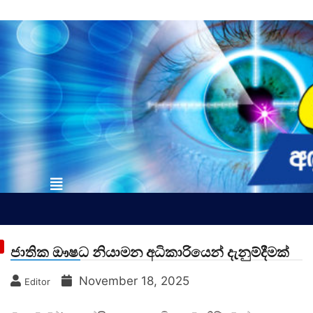
Skip
to
content
vinivida.lk
ජාතික ඖෂධ නියාමන අධිකාරියෙන් දැනුම්දීමක්
November 18, 2025
Editor