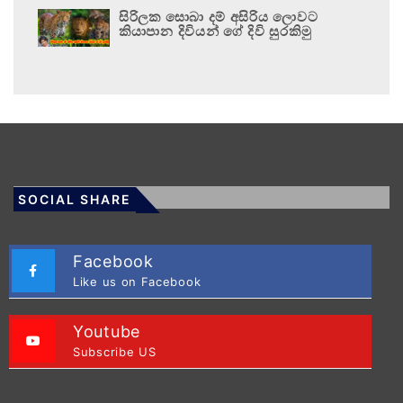
සිරිලක සොබා දම් අසිරිය ලොවට
කියාපාන දිවියන් ගේ දිවි සුරකිමු
SOCIAL SHARE
Facebook
Like us on Facebook
Youtube
Subscribe US