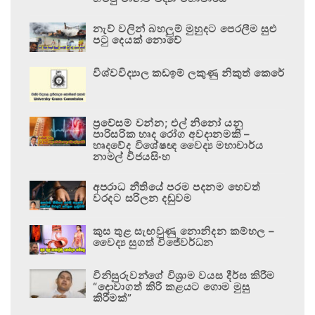
නැව් වලින් බහලුම් මුහුදට පෙරලීම සුළු
පටු දෙයක් නොවේ
විශ්වවිද්‍යාල කඩඉම් ලකුණු නිකුත් කෙරේ
ප්‍රවේසම් වන්න; එල් නිනෝ යනු
පාරිසරික හෘද රෝග අවදානමකි –
හෘදවේද විශේෂඥ වෛද්‍ය මහාචාර්ය
නාමල් විජයසිංහ
අපරාධ නීතියේ පරම පදනම හෙවත්
වරදට සරිලන දඬුවම
කුස තුළ සැඟවුණු නොනිදන කම්හල –
වෛද්‍ය සුගත් විජේවර්ධන
විනිසුරුවන්ගේ විශ්‍රාම වයස දීර්ඝ කිරීම
“දොවාගත් කිරි කළයට ගොම මුසු
කිරීමක්”