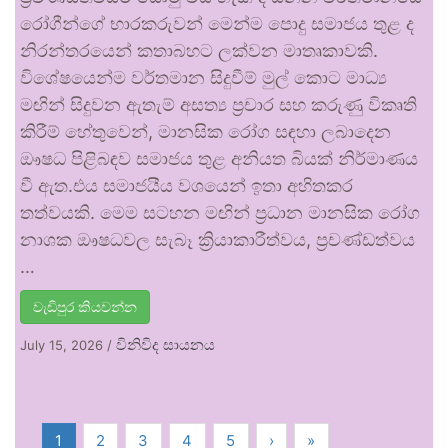
රෝගීන්ගේ භාරකරුවන් මෙන්ම පොදු සමාජය තුළ ද
නිරන්තරයෙන් කතාබහට ලක්වන මාතෘකාවකි.
විශේෂයෙන්ම වර්තමාන සිදුවීම් මුල් කොට මාධ්‍ය
මඟින් සිදුවන ඇතැම් අසත්‍ය ප්‍රචාර සහ කරුණු විකෘති
කිරීම් හේතුවෙන්, මානසික රෝග සඳහා ලබාදෙන
ඖෂධ පිළිබඳව සමාජය තුළ අනියත බියක් නිර්මාණය
වී ඇත.එය සමාජයීය වශයෙන් ඉතා අහිතකර
තත්වයකි. මෙම සටහන මඟින් ප්‍රධාන මානසික රෝග
නාශක ඖෂධවල සැබෑ ක්‍රියාකාරීත්වය, ප්‍රචණ්ඩත්වය
…
වැඩිපුර කියවන්න
විනිවිද සායනය
July 15, 2026
/
1
2
3
4
5
›
»