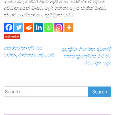
ඖෂධ මිල ගණන් අඩුවී ඇති නිසා රෝගීන්ද ඒ පිළිබඳ
අවධානයෙන් ඖෂධ මිලදී ගන්නා ලෙස ජාතික ඖෂධ
නියාමන අධිකාරිය දැනුම්දීමක් කරයි.
කාලීන පුවත්
අනුරපුර නා හිමි වරු
සූදු ක්‍රීඩා නියාමන අධිකාරී
මහින්ද රාජපක්ෂ හමුවෙති
පනත ක්‍රියාත්මක කිරීමට
රජය දින දෙයි