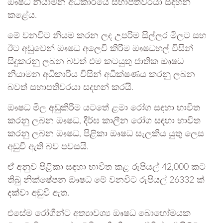
ඖෂධ නියාමන අධිකාරියේ සභාපතිවරයා සඳහන්
කළේය.
මේ වනවිට නියම කරන ලද උපරිම සිල්ලර මිලට සහ
ඊට අඩුවෙන් ඖෂධ අලෙවි කිරීම ඖෂධහල් විසින්
සිදුකරනු ලබන බවත් එම කටයුතු ජාතික ඖෂධ
නියාමන අධිකාරිය විසින් අධීක්ෂණය කරනු ලබන
බවත් සභාපතිවරයා සදහන් කරයි.
ඖෂධ මිල අඩුකිරීම යටතේ ළමා රෝග සඳහා භාවිත
කරනු ලබන ඖෂධ, දීර්ඝ කාලීන රෝග සඳහා භාවිත
කරනු ලබන ඖෂධ, පිළිකා ඖෂධ සැලකිය යුතු ලෙස
අඩුවී ඇති බව පවසයි.
ඒ අනුව පිළිකා සඳහා භාවිත කළ රුපියල් 42,000 කට
තිබු නික්ෂේපන ඖෂධ මේ වනවිට රුපියල් 26332 ක්
දක්වා අඩුවී ඇත.
එසේම රෝගීන්ට අත්‍යාවශ්‍ය ඖෂධ බොහෝමයක