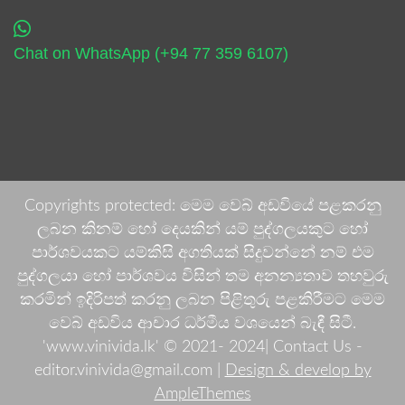
Chat on WhatsApp (+94 77 359 6107)
Copyrights protected: මෙම වෙබ් අඩවියේ පළකරනු
ලබන කිනම් හෝ දෙයකින් යම් පුද්ගලයකුට හෝ
පාර්ශවයකට යම්කිසි අගතියක් සිදුවන්නේ නම් එම
පුද්ගලයා හෝ පාර්ශවය විසින් තම අනන්‍යතාව තහවුරු
කරමින් ඉදිරිපත් කරනු ලබන පිළිතුරු පළකිරීමට මෙම
වෙබ් අඩවිය ආචාර ධර්මීය වශයෙන් බැඳී සිටී.
'www.vinivida.lk' © 2021- 2024| Contact Us -
editor.vinivida@gmail.com |
Design & develop by
AmpleThemes