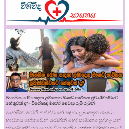
මානසික රෝග සඳහා ලබාදෙන ඖෂධ භාවිතය ප්‍රචණ්ඩත්වයට
හේතුවක් ද?- විශේෂඥ මනෝ වෛද්‍ය රූමි රූබන්
මානසික රෝගී තත්ත්වයන් සඳහා ලබාදෙන ඖෂධ
භාවිතය හේතුවෙන් රෝගීන් හෝ සාමාන්‍ය පුද්ගලයන්
ප්‍රචණ්ඩත්වයට යොමු විය හැකි ද යන්න වර්තමානයේ