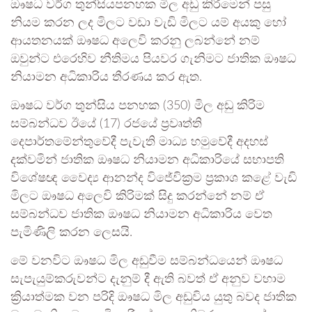
ඖෂධ වර්ග තුන්සියපනහක මිල අඩු කිරීමෙන් පසු
නියම කරන ලද‍ මිලට වඩා වැඩි මිලට යම් අයකු හෝ
ආයතනයක් ඖෂධ අලෙවි කරනු ලබන්නේ නම්
ඔවුන්ට එරෙහිව නීතිමය පියවර ගැනිමට ජාතික ඖෂධ
නියාමන අධිකාරිය තීරණය කර ඇත.
ඖෂධ වර්ග තුන්සිය පනහක (350) මිල අඩු කිරිම
සම්බන්ධව ඊයේ (17) රජයේ ප්‍රවෘත්ති
දෙපාර්තමේන්තුවේදී පැවැති මාධ්‍ය හමුවේදී අදහස්
දක්වමින් ජාතික ඖෂධ නියාමන අධිකාරියේ සභාපති
විශේෂඥ වෛද්‍ය ආනන්ද විජේවික්‍රම ප්‍රකාශ කළේ වැඩි
මිලට ඖෂධ අලෙවි කිරිමක් සිදු කරන්නේ නම් ඒ
සම්බන්ධව ජාතික ඖෂධ නියාමන අධිකාරිය වෙත
පැමිණිලි කරන ලෙසයි.
මේ වනවිට ඖෂධ මිල අඩුවීම සම්බන්ධයෙන් ඖෂධ
සැපැයුම්කරුවන්ට දැනුම් දී ඇති බවත් ඒ අනුව වහාම
ක්‍රියාත්මක වන පරිදි ඖෂධ මිල අඩුවිය යුතු බවද ජාතික