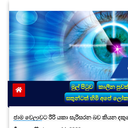
Skip
to
content
vinivida.lk
මුල් පිටුව
කාලීන පුවත
සතුන්ටත් හිමි අපේ ලෝ
ජාම වෙලාවට රීරි යකා සැරිසරන බව කියන දකු