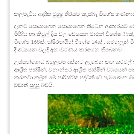
කලමැටිය ආශ්‍රිත මුහුදු තීරයට කැස්බෑ විශේෂ ගණන
දැනට සොයාගෙන සොයාගෙන තිබෙන ආකාරයට මෙහි 
මිරිදිය හා කිවුල් දිය වල වෙසෙන මාළුන් විශේෂ 35ක්
විශේෂ 168ක්, ක්ෂීරපායින් විශේෂ 24ක් , සමනලුන
දී අධ්‍යයන වලදී අනාවරණය කරගෙන තිබෙනවා.
උස්සන්ගොඩ බහුලවම දක්නට ලැබෙන කහ කරමල් කිරලා
ආශ්‍රිත පක්ෂීන්, වනාන්තර ආශ්‍රිත පක්ෂීන් වශයෙ
කරනවා.නමුත් මේ පාරිසරික පද්ධතියට පැමිණෙන ඔබ
වඩාත් සුදුසු බවයි.