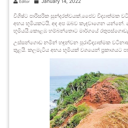
January 14, 2022
Editor
විශිෂ්ට පාරිසරික සුන්දරත්වයක්,ජෛව විද්‍යාත්මක 
අභය භූමියකටයි, අද අප ඔබව කැඳවාගෙන යන්නේ. මේ 
භූමියයි.කොළඹ හම්බන්තොට මාර්ගයේ රතුපස්ගොඩැල්ල
උස්සන්ගොඩ නමින් හඳුන්වන පුරාවිද්‍යාත්මක වටිනාක
තුළයි. කලමැටිය අභය භූමියක් වශයෙන් ප්‍රකාශයට ප