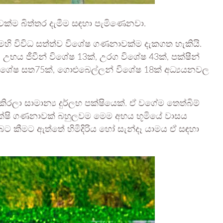
ාවක්ම බිත්තර දැමීම සඳහා පැමිණෙනවා.
විවිධ සත්ත්ව විශේෂ ගණනාවක්ම දැකගත හැකියි.
, උභය ජීවීන් විශේෂ 13ක්, උරග විශේෂ 43ක්, පක්ෂීන්
් විශේෂ සත75ක්, ගොළුබෙල්ලන් විශේෂ 18ක් අධ්‍යයනවල
 සාමාන්‍ය දුර්ලභ පක්ෂියෙක්. ඒ වගේම තෙත්බිම්
න් පක්ෂි ගණනාවක් බහුලවම මෙම අභය භූමියේ වාසය
ට කීමට ඇත්තේ හිමිදිරිය හෝ සැන්දෑ යාමය ඒ සඳහා