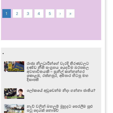
1
2
3
4
5
›
»
.
රාජ්‍ය නිලධාරීන්ගේ වැරදි තීරණවලට
දණ්ඩ නීති සංග්‍රහය යෙදවීම බරපතල
අවභාවිතයකි – සුනිල් කන්නන්ගර
කොළඹ, රත්නපුර, අම්පාර හිටපු මහ
දිසාපති
ලෝකයේ අඩුවෙන්ම නිදා ගන්නා ජාතිය?
නැව් වලින් බහලුම් මුහුදට පෙරලීම සුළු
පටු දෙයක් නොවේ