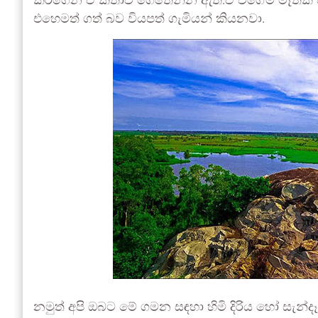
කරගෙන ඒ කතාව ගෙතෙන්න ඇති.ඒ වගේම මෑතක් වන
එහෙමත් ගත් බව වියපත් ගැමියන් කියනවා.
නමුත් අපි ඔබට මේ ගමන සඳහා හිමි දිරිය හෝ සැන්