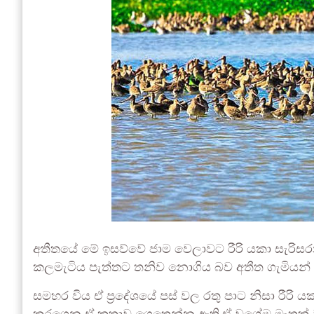
අතීතයේ මේ ඉසව්වේ ජාම වෙලාවට රීරි යකා සැරිස
කලමැටිය පැත්තට තනිව නොගිය බව අතීත ගැමියන්
සමහර විය ඒ ප්‍රදේශයේ පස් වල රතු පාට නිසා රීරි 