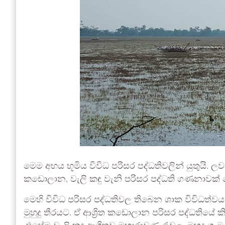
මෙම අභය භූමිය විවිධ පරිසර පද්ධතිවලින් යුතුයි. ලව
කඩොලාන, වැලි කඳු වැනි පරිසර පද්ධති ගණනාවක් 
මෙහි විවිධ පරිසර පද්ධතිවල තිබෙන ශාක විවිධත්වය 
මුහුදු තීරයට. ඒ ආශ්‍රිත කඩොලාන පරිසර පද්ධතියේ