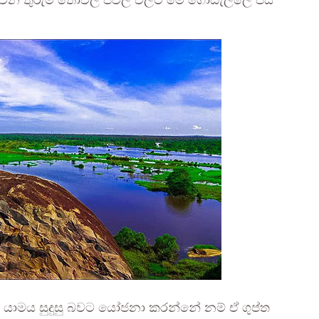
 තුරුම තොවිල් පවිල් වලට මේ ගොඩැල්ලේ පස්
දෑ යාමය සුදුසු බවට යෝජනා කරන්නේ නම් ඒ ගුප්ත