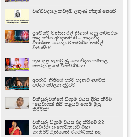
විශ්වවිද්‍යාල කඩඉම් ලකුණු නිකුත් කෙරේ
ප්‍රවේසම් වන්න; එල් නිනෝ යනු පාරිසරික
හෘද රෝග අවදානමකි – හෘදවේද
විශේෂඥ වෛද්‍ය මහාචාර්ය නාමල්
විජයසිංහ
කුස තුළ සැඟවුණු නොනිදන කම්හල –
වෛද්‍ය සුගත් විජේවර්ධන
අපරාධ නීතියේ පරම පදනම හෙවත්
වරදට සරිලන දඬුවම
විනිසුරුවන්ගේ විශ්‍රාම වයස දීර්ඝ කිරීම
“දොවාගත් කිරි කළයට ගොම මුසු
කිරීමක්”
විනිසුරු විශ්‍රාම වයස දිගු කිරීමේ 22
ව්‍යවස්ථා සංශෝධනයට මහා
නාහිමිවරුන්ගෙන් විරෝධයක් නෑ