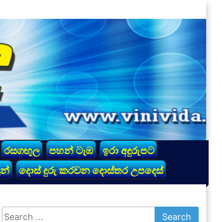
රසගඟුල
පහන් ටැඹ
ඉරා අදුරුපට
න්
දොස් දුරු කරවන දොස්තර උපදෙස්