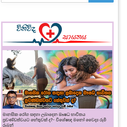
මානසික රෝග සඳහා ලබාදෙන ඖෂධ භාවිතය
ප්‍රචණ්ඩත්වයට හේතුවක් ද?- විශේෂඥ මනෝ වෛද්‍ය රූමි
රූබන්