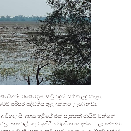
ණ වගුරු. තෘණ භූමි, කටු පඳුරු සහිත ලඳු කැළෑ,
මෙම පරිසර පද්ධතිය තුළ දක්නට ලැබෙනවා.
ද විශාලයි. අභය භූමියේ එක් පැත්තක් මායිම් වන්නේ
 කිරල, කඩොල්, කටු ඉකිරිය වැනි ශාක දක්නට ලැබෙනවා