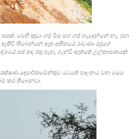
පසක්. මෙහි කුඩා ගස් මිස මහ ගස් හැදෙන්නේ නෑ. ජන
 ඇතිවී තිබෙන්නේ ඈත අතීතයේ රාවණා රජුගේ
දේශයේ පස් තද රතු පැහැ ගැන්වී ඇත්තේ උල්කාපාතයක්
 සංරක්ෂණ දෙපාර්තමේන්තුව යටතේ පාලනය වන මෙය
 නම් කර තිබෙනවා.