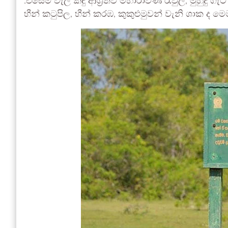
.එසේම වැලි කඳු ආශ්‍රිතව මහාරාවණ රැවුල, මුහුදු ගැට
හීන් කටුපිල, හීන් කරඹ, කුකුළුමුවන් වැනි ශාක ද මෙම