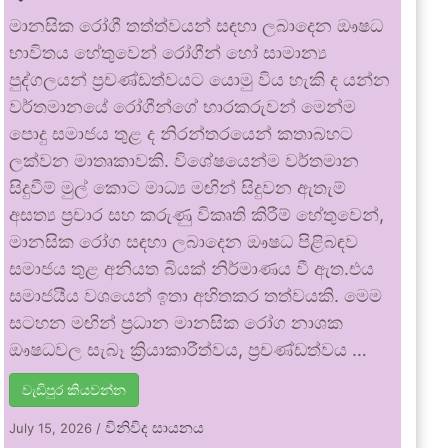
මානසික රෝගී තත්ත්වයන් සඳහා ලබාදෙන ඖෂධ
භාවිතය හේතුවෙන් රෝගීන් හෝ සාමාන්‍ය
පුද්ගලයන් ප්‍රචණ්ඩත්වයට යොමු විය හැකි ද යන්න
වර්තමානයේ රෝගීන්ගේ භාරකරුවන් මෙන්ම
පොදු සමාජය තුළ ද නිරන්තරයෙන් කතාබහට
ලක්වන මාතෘකාවකි. විශේෂයෙන්ම වර්තමාන
සිදුවීම් මුල් කොට මාධ්‍ය මඟින් සිදුවන ඇතැම්
අසත්‍ය ප්‍රචාර සහ කරුණු විකෘති කිරීම් හේතුවෙන්,
මානසික රෝග සඳහා ලබාදෙන ඖෂධ පිළිබඳව
සමාජය තුළ අනියත බියක් නිර්මාණය වී ඇත.එය
සමාජයීය වශයෙන් ඉතා අහිතකර තත්වයකි. මෙම
සටහන මඟින් ප්‍රධාන මානසික රෝග නාශක
ඖෂධවල සැබෑ ක්‍රියාකාරීත්වය, ප්‍රචණ්ඩත්වය …
වැඩිපුර කියවන්න
විනිවිද සායනය
July 15, 2026
/