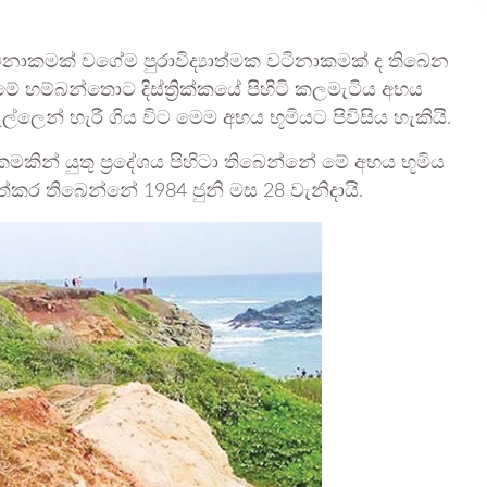
වටිනාකමක් වගේම පුරාවිද්‍යාත්මක වටිනාකමක් ද තිබෙන
හම්බන්තොට දිස්ත්‍රික්කයේ පිහිටි කලමැටිය අභය
ෙන් හැරී ගිය විට මෙම අභය භූමියට පිවිසිය හැකියි.
මකින් යුතු ප්‍රදේශය පිහිටා තිබෙන්නේ මේ අභය භූමිය
ත්කර තිබෙන්නේ 1984 ජුනි මස 28 වැනිදායි.