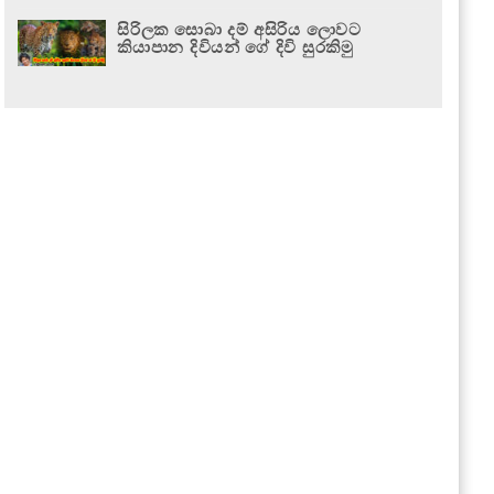
සිරිලක සොබා දම් අසිරිය ලොවට
කියාපාන දිවියන් ගේ දිවි සුරකිමු