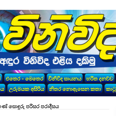
්
එතෙර - මෙතෙර
විනිවිද සායනය
හරිත දනව්ව
කය
උරුමයක අසිරිය
නිතර නොඇසෙන කතා
කාටූ
ණේ සොඳුරු පරිසර පරාදීසය