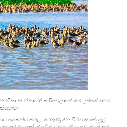
රන නිසා කාන්තාවක් බැරිවෙලාවත් මේ උස්සන්ගොඩ
 කියනවා.
යකාට සම්බන්ධ කරලා ගෙතුණු ජන විශ්වාසයක් මුල්