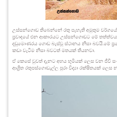
උස්සන්ගොඩ තිබෙන්නේ රතු පැහැති අමුතුම වර්ගයේ 
ප්‍රවාදයේ එන ආකාරයට උස්සන්ගොඩට මේ තත්ත්වය
දඩුමොණරය ගොඩ බැස්වූ ස්ථානය නිසා බවයි.මේ ප්‍ර
කඩා වැටීම නිසා බවටත් මතයක් තියනවා.
ඒ කෙසේ වුවත් දැනට අභය භූමියක් ලෙස වන ජීවී
ආශ්‍රිත රතුපස්ගොඩැල්ල පුරා විද්‍යා රක්ෂිතයක් ලෙස