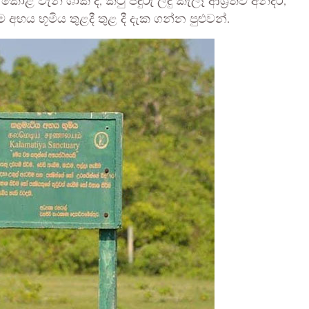
 කොළ වැනි ශාක ද, කටු පඳුරු ලඳු කැලෑ ආශ්‍රිතව අන්දර,
 අභය භූමිය තුළදී තුළ දී දැක ගන්න පුළුවන්.