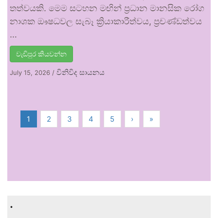
තත්වයකි. මෙම සටහන මඟින් ප්‍රධාන මානසික රෝග
නාශක ඖෂධවල සැබෑ ක්‍රියාකාරීත්වය, ප්‍රචණ්ඩත්වය
…
වැඩිපුර කියවන්න
විනිවිද සායනය
July 15, 2026
/
1
2
3
4
5
›
»
.