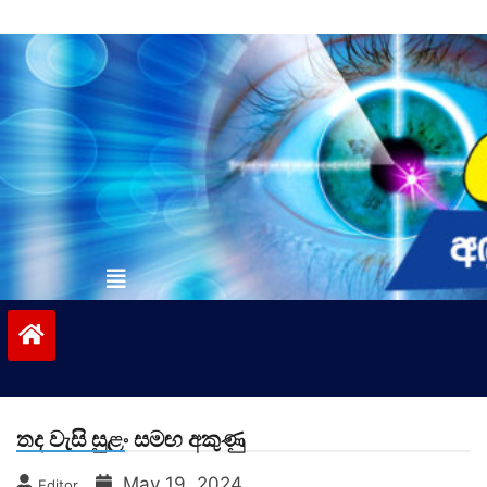
Skip
to
content
vinivida.lk
තද වැසි සුළං සමඟ අකුණු
May 19, 2024
Editor