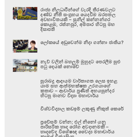
රාජ්‍ය නිලධාරීන්ගේ වැරදි තීරණවලට
දණ්ඩ නීති සංග්‍රහය යෙදවීම බරපතල
අවභාවිතයකි – සුනිල් කන්නන්ගර
කොළඹ, රත්නපුර, අම්පාර හිටපු මහ
දිසාපති
ලෝකයේ අඩුවෙන්ම නිදා ගන්නා ජාතිය?
නැව් වලින් බහලුම් මුහුදට පෙරලීම සුළු
පටු දෙයක් නොවේ
සුරාබදු ආදායම වාර්තාගත ලෙස ඉහළ
යාම සහ ආත්මභක්ෂක උරගයාගේ
කතාව – ආචාර්ය ප්‍රණීත් අභයසුන්දර
හිටපු මානව විද්‍යා මහාචාර්ය
විශ්වවිද්‍යාල කඩඉම් ලකුණු නිකුත් කෙරේ
ප්‍රවේසම් වන්න; එල් නිනෝ යනු
පාරිසරික හෘද රෝග අවදානමකි –
හෘදවේද විශේෂඥ වෛද්‍ය මහාචාර්ය
නාමල් විජයසිංහ