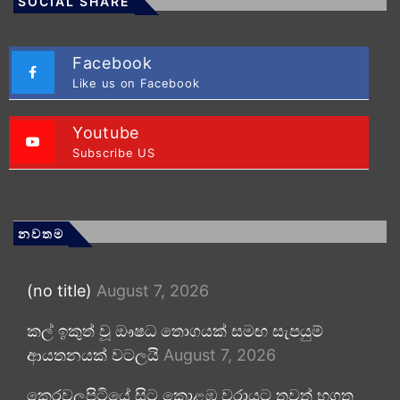
SOCIAL SHARE
Facebook
Like us on Facebook
Youtube
Subscribe US
නවතම
(no title)
August 7, 2026
කල් ඉකුත් වූ ඖෂධ තොගයක් සමඟ සැපයුම්
ආයතනයක් වටලයි
August 7, 2026
කෙරවලපිටියේ සිට කොළඹ වරායට තවත් භූගත