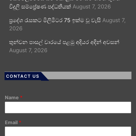
විදුලි සම්ප්‍රේෂණ පද්ධතියක්
August 7, 2026
ප්‍රදේශ රැසකට මිලිමීටර 75 ඉක්ම වූ වැසි
August 7,
2026
තුන්වන පාසල් වාරයේ පළමු අදියර අදින් අවසන්
August 7, 2026
CONTACT US
Name
*
Email
*