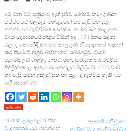
මේ වන විට සක්‍රිය වී ඇති පූර්ව මෝසම් කාලගුණික
තත්ත්වයේ බලපෑම හේතුවෙන් තද වැසි සහ සුළං
තත්ත්වයේ වැඩිවීමක් අපේක්ෂා කරන බව කාලගුණ
විද්‍යා දෙපාර්තමේන්තුව විසින් අද ( 19 ) දිනය සඳහා
වලංගු වන පරිදි නවතම කාලගුණ නිවේදනයේ සඳහන්
කර තිබේ.ඒ අනුව බස්නාහිර, සබරගමුව, වයඹ
පළාත්වලත් ගාල්ල, මාතර, මහනුවර සහ නුවරඑළිය
දිස්ත්‍රික්කවල ඇතැම් ස්ථානවලට මිලිමීටර් 100ට වැඩි
තද වැසි සමඟ අකුණු සහ තද සුළං ද ඇතිවිය හැකි බව
එහි සඳහන් වේ.
කාලීන පුවත්
වෙසක් උළෙලේ ජාතික
ජනපති රනිල් ගේ
වැදගත්කම යට ගහන්නේ
කෘෂිකර්මය කෘත්‍රිම බුද්ධිය