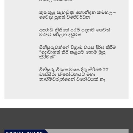
කුස තුළ සැඟවුණු නොනිදන කම්හල –
වෛද්‍ය සුගත් විජේවර්ධන
අපරාධ නීතියේ පරම පදනම හෙවත්
වරදට සරිලන දඬුවම
විනිසුරුවන්ගේ විශ්‍රාම වයස දීර්ඝ කිරීම
“දොවාගත් කිරි කළයට ගොම මුසු
කිරීමක්”
විනිසුරු විශ්‍රාම වයස දිගු කිරීමේ 22
ව්‍යවස්ථා සංශෝධනයට මහා
නාහිමිවරුන්ගෙන් විරෝධයක් නෑ