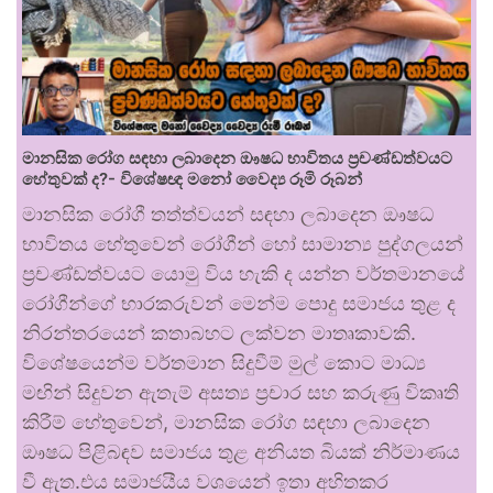
මානසික රෝග සඳහා ලබාදෙන ඖෂධ භාවිතය ප්‍රචණ්ඩත්වයට
හේතුවක් ද?- විශේෂඥ මනෝ වෛද්‍ය රූමි රූබන්
මානසික රෝගී තත්ත්වයන් සඳහා ලබාදෙන ඖෂධ
භාවිතය හේතුවෙන් රෝගීන් හෝ සාමාන්‍ය පුද්ගලයන්
ප්‍රචණ්ඩත්වයට යොමු විය හැකි ද යන්න වර්තමානයේ
රෝගීන්ගේ භාරකරුවන් මෙන්ම පොදු සමාජය තුළ ද
නිරන්තරයෙන් කතාබහට ලක්වන මාතෘකාවකි.
විශේෂයෙන්ම වර්තමාන සිදුවීම් මුල් කොට මාධ්‍ය
මඟින් සිදුවන ඇතැම් අසත්‍ය ප්‍රචාර සහ කරුණු විකෘති
කිරීම් හේතුවෙන්, මානසික රෝග සඳහා ලබාදෙන
ඖෂධ පිළිබඳව සමාජය තුළ අනියත බියක් නිර්මාණය
වී ඇත.එය සමාජයීය වශයෙන් ඉතා අහිතකර