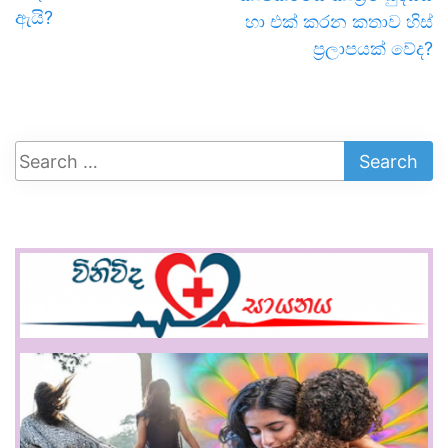
ඇයි?
හා එක් කරන කතාව හිස්
ප්‍රලාපයක් වේද?