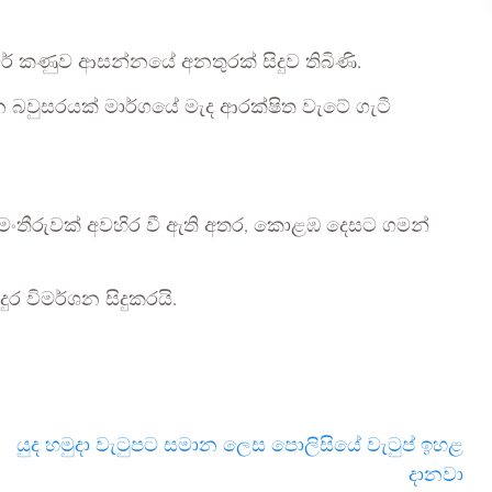
ර් කණුව ආසන්නයේ අනතුරක් සිදුව තිබිණි.
බවුසරයක් මාර්ගයේ මැද ආරක්ෂිත වැටේ ගැටී
තීරුවක් අවහිර වී ඇති අතර, කොළඹ දෙසට ගමන්
ර විමර්ශන සිදුකරයි.
යුද හමුදා වැටුපට සමාන ලෙස පොලිසියේ වැටුප් ඉහළ
දානවා