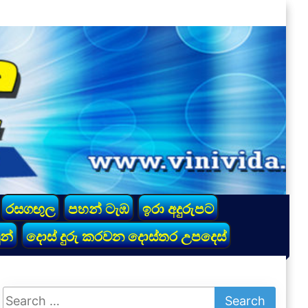
රසගඟුල
පහන් ටැඹ
ඉරා අදුරුපට
න්
දොස් දුරු කරවන දොස්තර උපදෙස්