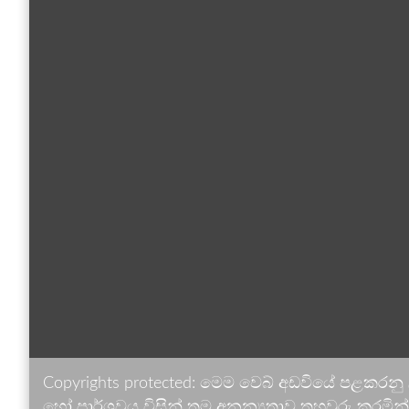
Copyrights protected: මෙම වෙබ් අඩවියේ පළකරනු
හෝ පාර්ශවය විසින් තම අනන්‍යතාව තහවුරු කරමින් ඉ