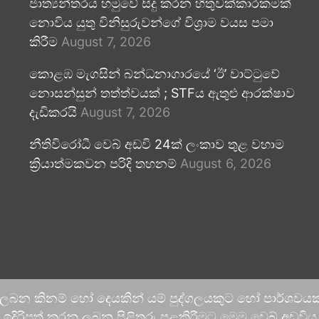
ජාත්‍යන්තරය හමුවේ සිදු කරන හිතුවක්කාරකමක්
නොවිය යුතු විනිසුරුවන්ගේ විශ්‍රාම වයස පමා
කිරීම
August 7, 2026
කොළඹ මැගසින් බන්ධනාගාරයේ ‘ඊ’ වාට්ටුවේ
නොසන්සුන් තත්ත්වයක් ; STFය ඇතුළු ආරක්ෂාව
දැඩිකරයි
August 7, 2026
නීතිවිරෝධී වෙබ් අඩවි 24ක් ලංකාව තුළ වහාම
ක්‍රියාත්මකවන පරිදි තහනම්
August 6, 2026
 ලබන කිනම් හෝ දෙයකින් යම් පුද්ගලයකුට හෝ පාර්ශවයකට
දිරිපත් කරනු ලබන පිළිතුරු පළකිරීමට මෙම වෙබ් අඩවිය ආච