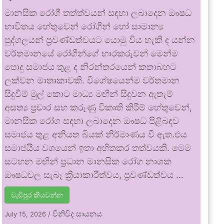
මානසික රෝගී තත්ත්වයන් සඳහා ලබාදෙන ඖෂධ
භාවිතය හේතුවෙන් රෝගීන් හෝ සාමාන්‍ය
පුද්ගලයන් ප්‍රචණ්ඩත්වයට යොමු විය හැකි ද යන්න
වර්තමානයේ රෝගීන්ගේ භාරකරුවන් මෙන්ම
පොදු සමාජය තුළ ද නිරන්තරයෙන් කතාබහට
ලක්වන මාතෘකාවකි. විශේෂයෙන්ම වර්තමාන
සිදුවීම් මුල් කොට මාධ්‍ය මඟින් සිදුවන ඇතැම්
අසත්‍ය ප්‍රචාර සහ කරුණු විකෘති කිරීම් හේතුවෙන්,
මානසික රෝග සඳහා ලබාදෙන ඖෂධ පිළිබඳව
සමාජය තුළ අනියත බියක් නිර්මාණය වී ඇත.එය
සමාජයීය වශයෙන් ඉතා අහිතකර තත්වයකි. මෙම
සටහන මඟින් ප්‍රධාන මානසික රෝග නාශක
ඖෂධවල සැබෑ ක්‍රියාකාරීත්වය, ප්‍රචණ්ඩත්වය …
වැඩිපුර කියවන්න
විනිවිද සායනය
July 15, 2026
/