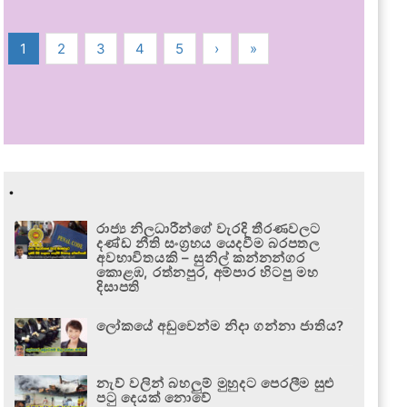
1
2
3
4
5
›
»
.
රාජ්‍ය නිලධාරීන්ගේ වැරදි තීරණවලට
දණ්ඩ නීති සංග්‍රහය යෙදවීම බරපතල
අවභාවිතයකි – සුනිල් කන්නන්ගර
කොළඹ, රත්නපුර, අම්පාර හිටපු මහ
දිසාපති
ලෝකයේ අඩුවෙන්ම නිදා ගන්නා ජාතිය?
නැව් වලින් බහලුම් මුහුදට පෙරලීම සුළු
පටු දෙයක් නොවේ