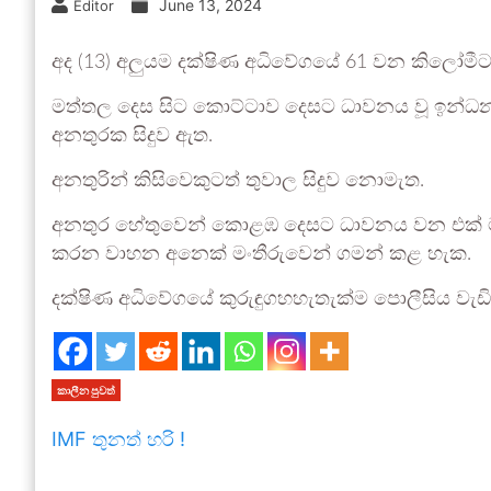
June 13, 2024
Editor
අද (13) අලුයම දක්ෂිණ අධිවේගයේ 61 වන කිලෝමීට
මත්තල දෙස සිට කොට්ටාව දෙසට ධාවනය වූ ඉන්ධන 
අනතුරක සිදුව ඇත.
අනතුරින් කිසිවෙකුටත් තුවාල සිදුව නොමැත.
අනතුර හේතුවෙන් කොළඹ දෙසට ධාවනය වන එක් මං
කරන වාහන අනෙක් මංතීරුවෙන් ගමන් කළ හැක.
දක්ෂිණ අධිවේගයේ කුරුඳුගහහැතැක්ම පොලීසිය වැඩිදු
කාලීන පුවත්
IMF තුනත් හරි !