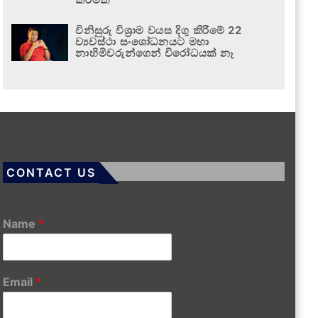
විනිසුරු විශ්‍රාම වයස දිගු කිරීමේ 22
ව්‍යවස්ථා සංශෝධනයට මහා
නාහිමිවරුන්ගෙන් විරෝධයක් නෑ
CONTACT US
Name
*
Email
*