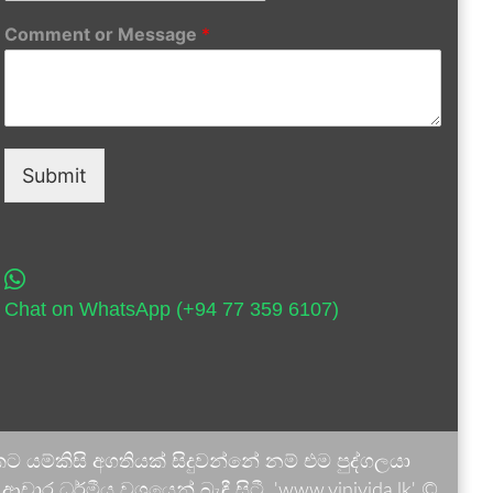
Comment or Message
*
Submit
Chat on WhatsApp (+94 77 359 6107)
 යම්කිසි අගතියක් සිදුවන්නේ නම් එම පුද්ගලයා
ාර ධර්මීය වශයෙන් බැඳී සිටී. 'www.vinivida.lk' ©