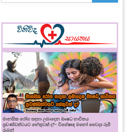
මානසික රෝග සඳහා ලබාදෙන ඖෂධ භාවිතය
ප්‍රචණ්ඩත්වයට හේතුවක් ද?- විශේෂඥ මනෝ වෛද්‍ය රූමි
රූබන්