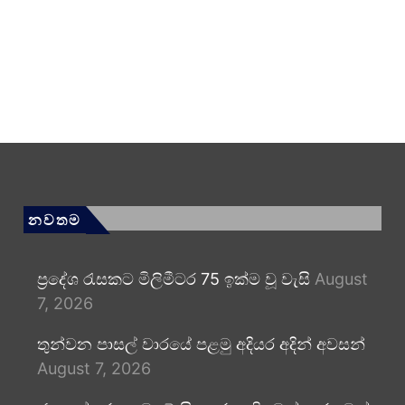
නවතම
ප්‍රදේශ රැසකට මිලිමීටර 75 ඉක්ම වූ වැසි
August
7, 2026
තුන්වන පාසල් වාරයේ පළමු අදියර අදින් අවසන්
August 7, 2026