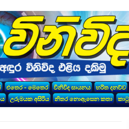
්
එතෙර - මෙතෙර
විනිවිද සායනය
හරිත දනව්ව
කය
උරුමයක අසිරිය
නිතර නොඇසෙන කතා
කාටූ