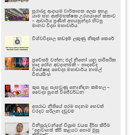
සුරාබදු ආදායම වාර්තාගත ලෙස ඉහළ
යාම සහ ආත්මභක්ෂක උරගයාගේ කතාව
– ආචාර්ය ප්‍රණීත් අභයසුන්දර හිටපු
මානව විද්‍යා මහාචාර්ය
විශ්වවිද්‍යාල කඩඉම් ලකුණු නිකුත් කෙරේ
ප්‍රවේසම් වන්න; එල් නිනෝ යනු පාරිසරික
හෘද රෝග අවදානමකි – හෘදවේද
විශේෂඥ වෛද්‍ය මහාචාර්ය නාමල්
විජයසිංහ
කුස තුළ සැඟවුණු නොනිදන කම්හල –
වෛද්‍ය සුගත් විජේවර්ධන
අපරාධ නීතියේ පරම පදනම හෙවත්
වරදට සරිලන දඬුවම
විනිසුරුවන්ගේ විශ්‍රාම වයස දීර්ඝ කිරීම
“දොවාගත් කිරි කළයට ගොම මුසු
කිරීමක්”