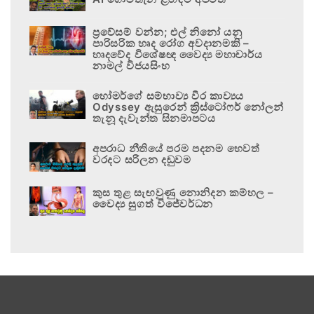
ප්‍රවේසම් වන්න; එල් නිනෝ යනු
පාරිසරික හෘද රෝග අවදානමකි –
හෘදවේද විශේෂඥ වෛද්‍ය මහාචාර්ය
නාමල් විජයසිංහ
හෝමර්ගේ සම්භාව්‍ය වීර කාව්‍යය
Odyssey ඇසුරෙන් ක්‍රිස්ටෝෆර් නෝලන්
තැනූ දැවැන්ත සිනමාපටය
අපරාධ නීතියේ පරම පදනම හෙවත්
වරදට සරිලන දඬුවම
කුස තුළ සැඟවුණු නොනිදන කම්හල –
වෛද්‍ය සුගත් විජේවර්ධන