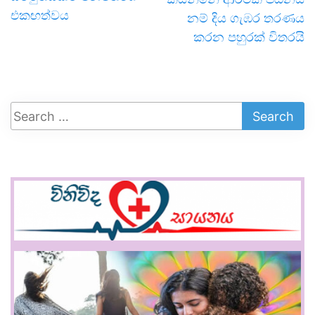
එකඟත්වය
නම් දිය ගැඹර තරණය
කරන පහුරක් විතරයි