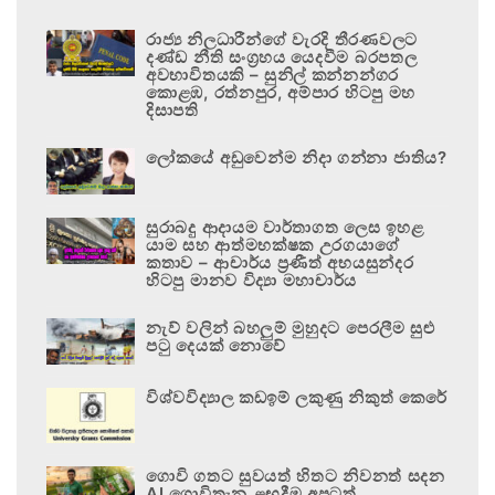
රාජ්‍ය නිලධාරීන්ගේ වැරදි තීරණවලට
දණ්ඩ නීති සංග්‍රහය යෙදවීම බරපතල
අවභාවිතයකි – සුනිල් කන්නන්ගර
කොළඹ, රත්නපුර, අම්පාර හිටපු මහ
දිසාපති
ලෝකයේ අඩුවෙන්ම නිදා ගන්නා ජාතිය?
සුරාබදු ආදායම වාර්තාගත ලෙස ඉහළ
යාම සහ ආත්මභක්ෂක උරගයාගේ
කතාව – ආචාර්ය ප්‍රණීත් අභයසුන්දර
හිටපු මානව විද්‍යා මහාචාර්ය
නැව් වලින් බහලුම් මුහුදට පෙරලීම සුළු
පටු දෙයක් නොවේ
විශ්වවිද්‍යාල කඩඉම් ලකුණු නිකුත් කෙරේ
ගොවි ගතට සුවයත් හිතට නිවනත් සදන
AI ගොවිතැන ළඟදීම අපටත්