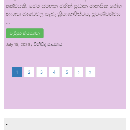
තත්වයකි. මෙම සටහන මඟින් ප්‍රධාන මානසික රෝග
නාශක ඖෂධවල සැබෑ ක්‍රියාකාරීත්වය, ප්‍රචණ්ඩත්වය
…
වැඩිපුර කියවන්න
විනිවිද සායනය
July 15, 2026
/
1
2
3
4
5
›
»
.