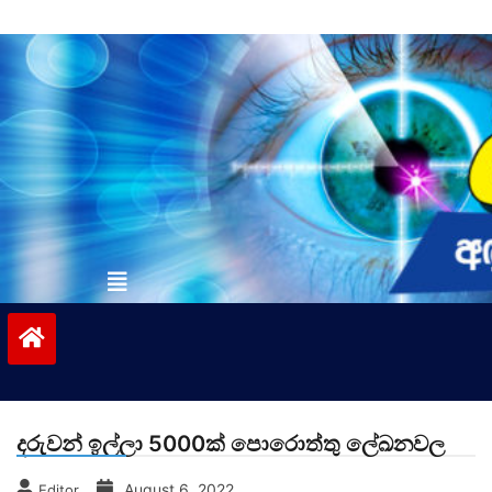
Skip
to
content
vinivida.lk
දරුවන් ඉල්ලා 5000ක් පොරොත්තු ලේඛනවල
August 6, 2022
Editor