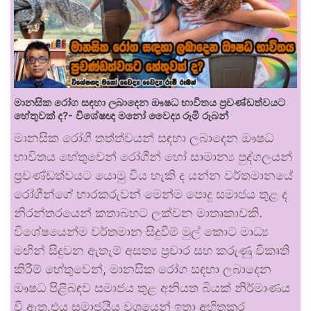
මානසික රෝග සඳහා ලබාදෙන ඖෂධ භාවිතය ප්‍රචණ්ඩත්වයට
හේතුවක් ද?- විශේෂඥ මනෝ වෛද්‍ය රූමි රූබන්
මානසික රෝගී තත්ත්වයන් සඳහා ලබාදෙන ඖෂධ
භාවිතය හේතුවෙන් රෝගීන් හෝ සාමාන්‍ය පුද්ගලයන්
ප්‍රචණ්ඩත්වයට යොමු විය හැකි ද යන්න වර්තමානයේ
රෝගීන්ගේ භාරකරුවන් මෙන්ම පොදු සමාජය තුළ ද
නිරන්තරයෙන් කතාබහට ලක්වන මාතෘකාවකි.
විශේෂයෙන්ම වර්තමාන සිදුවීම් මුල් කොට මාධ්‍ය
මඟින් සිදුවන ඇතැම් අසත්‍ය ප්‍රචාර සහ කරුණු විකෘති
කිරීම් හේතුවෙන්, මානසික රෝග සඳහා ලබාදෙන
ඖෂධ පිළිබඳව සමාජය තුළ අනියත බියක් නිර්මාණය
වී ඇත.එය සමාජයීය වශයෙන් ඉතා අහිතකර