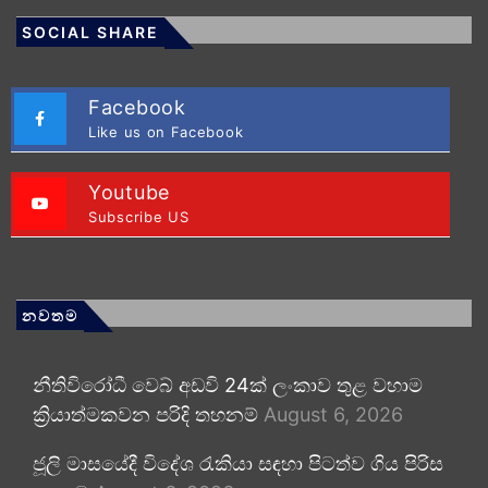
SOCIAL SHARE
Facebook
Like us on Facebook
Youtube
Subscribe US
නවතම
නීතිවිරෝධී වෙබ් අඩවි 24ක් ලංකාව තුළ වහාම
ක්‍රියාත්මකවන පරිදි තහනම්
August 6, 2026
ජූලි මාසයේදී විදේශ රැකියා සඳහා පිටත්ව ගිය පිරිස