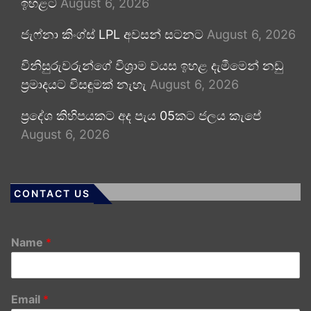
ඉහළට
August 6, 2026
ජැෆ්නා කිංග්ස් LPL අවසන් සටනට
August 6, 2026
විනිසුරුවරුන්ගේ විශ්‍රාම වයස ඉහළ දැමීමෙන් නඩු
ප්‍රමාදයට විසඳුමක් නැහැ
August 6, 2026
ප්‍රදේශ කිහිපයකට අද පැය 05කට ජලය කැපේ
August 6, 2026
CONTACT US
Name
*
Email
*