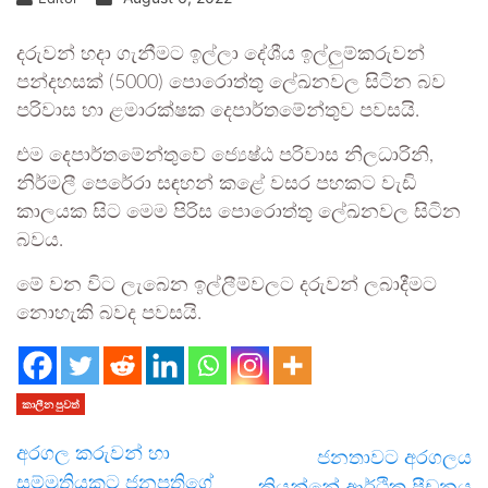
දරුවන් හදා ගැනීමට ඉල්ලා දේශීය ඉල්ලුම්කරුවන්
පන්දහසක් (5000) පොරොත්තු ලේඛනවල සිටින බව
පරිවාස හා ළමාරක්ෂක දෙපාර්තමේන්තුව පවසයි.
එම දෙපාර්තමේන්තුවේ ජ්‍යෙෂ්ඨ පරිවාස නිලධාරිනි,
නිර්මලී පෙරේරා සඳහන් කළේ වසර පහකට වැඩි
කාලයක සිට මෙම පිරිස පොරොත්තු ලේඛනවල සිටින
බවය.
මේ වන විට ලැබෙන ඉල්ලීම්වලට දරුවන් ලබාදීමට
නොහැකි බවද පවසයි.
කාලීන පුවත්
අරගල කරුවන් හා
ජනතාවට අරගලය
සම්මුතියකට ජනපතිගේ
කියන්නේ ආර්ථික පීඩනය