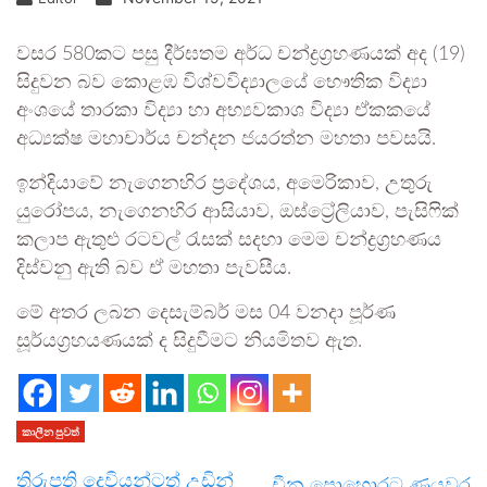
වසර 580කට පසු දීර්ඝතම අර්ධ චන්ද්‍රග්‍රහණයක් අද (19)
සිදුවන බව කොළඹ විශ්වවිද්‍යාලයේ භෞතික විද්‍යා
අංශයේ තාරකා විද්‍යා හා අභ්‍යවකාශ විද්‍යා ඒකකයේ
අධ්‍යක්ෂ මහාචාර්ය චන්දන ජයරත්න මහතා පවසයි.
ඉන්දියාවේ නැගෙනහිර ප්‍රදේශය, අමෙරිකාව, උතුරු
යුරෝපය, නැගෙනහිර ආසියාව, ඔස්ට්‍රේලියාව, පැසිෆික්
කලාප ඇතුළු රටවල් රැසක් සදහා මෙම චන්ද්‍රග්‍රහණය
දිස්වනු ඇති බව ඒ මහතා පැවසීය.
මේ අතර ලබන දෙසැම්බර් මස 04 වනදා පූර්ණ
සූර්යග්‍රහයණයක් ද සිදුවීමට නියමිතව ඇත.
කාලීන පුවත්
තිරුපති දෙවියන්ටත් උඩින්
චීන පොහොරට ණයවර