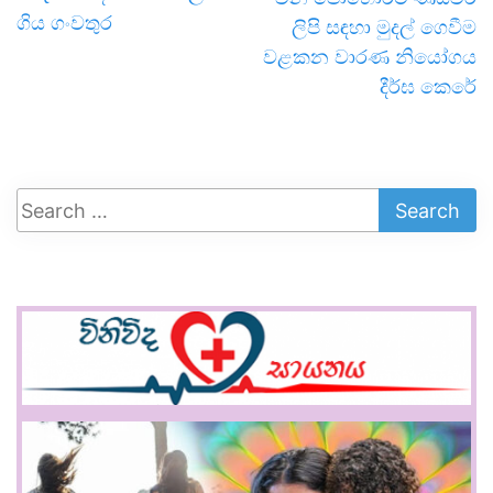
ගිය ගංවතුර
ලිපි සඳහා මුදල් ගෙවීම
වළකන වාරණ නියෝගය
දීර්ඝ කෙරේ