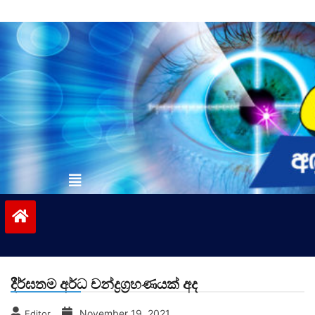
Skip
to
content
vinivida.lk
දීර්ඝතම අර්ධ චන්ද්‍රග්‍රහණයක් අද
November 19, 2021
Editor