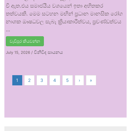
වී ඇත.එය සමාජයීය වශයෙන් ඉතා අහිතකර
තත්වයකි. මෙම සටහන මඟින් ප්‍රධාන මානසික රෝග
නාශක ඖෂධවල සැබෑ ක්‍රියාකාරීත්වය, ප්‍රචණ්ඩත්වය
…
වැඩිපුර කියවන්න
විනිවිද සායනය
July 15, 2026
/
1
2
3
4
5
›
»