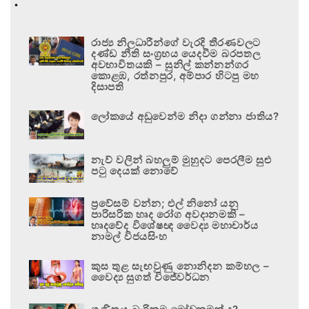
.
රාජ්‍ය නිලධාරීන්ගේ වැරදි තීරණවලට
දණ්ඩ නීති සංග්‍රහය යෙදවීම බරපතල
අවභාවිතයකි – සුනිල් කන්නන්ගර
කොළඹ, රත්නපුර, අම්පාර හිටපු මහ
දිසාපති
ලෝකයේ අඩුවෙන්ම නිදා ගන්නා ජාතිය?
නැව් වලින් බහලුම් මුහුදට පෙරලීම සුළු
පටු දෙයක් නොවේ
ප්‍රවේසම් වන්න; එල් නිනෝ යනු
පාරිසරික හෘද රෝග අවදානමකි –
හෘදවේද විශේෂඥ වෛද්‍ය මහාචාර්ය
නාමල් විජයසිංහ
කුස තුළ සැඟවුණු නොනිදන කම්හල –
වෛද්‍ය සුගත් විජේවර්ධන