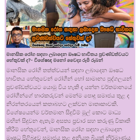
මානසික රෝග සඳහා ලබාදෙන ඖෂධ භාවිතය ප්‍රචණ්ඩත්වයට
හේතුවක් ද?- විශේෂඥ මනෝ වෛද්‍ය රූමි රූබන්
මානසික රෝගී තත්ත්වයන් සඳහා ලබාදෙන ඖෂධ
භාවිතය හේතුවෙන් රෝගීන් හෝ සාමාන්‍ය පුද්ගලයන්
ප්‍රචණ්ඩත්වයට යොමු විය හැකි ද යන්න වර්තමානයේ
රෝගීන්ගේ භාරකරුවන් මෙන්ම පොදු සමාජය තුළ ද
නිරන්තරයෙන් කතාබහට ලක්වන මාතෘකාවකි.
විශේෂයෙන්ම වර්තමාන සිදුවීම් මුල් කොට මාධ්‍ය
මඟින් සිදුවන ඇතැම් අසත්‍ය ප්‍රචාර සහ කරුණු විකෘති
කිරීම් හේතුවෙන්, මානසික රෝග සඳහා ලබාදෙන
ඖෂධ පිළිබඳව සමාජය තුළ අනියත බියක් නිර්මාණය