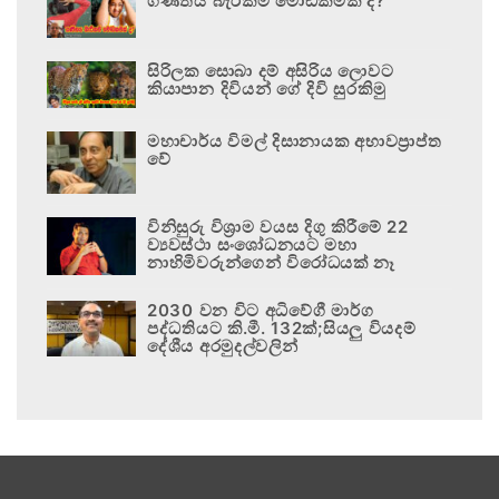
ගණිතය බැරිකම මෝඩකමක් ද?
සිරිලක සොබා දම් අසිරිය ලොවට
කියාපාන දිවියන් ගේ දිවි සුරකිමු
මහාචාර්ය විමල් දිසානායක අභාවප්‍රාප්ත
වේ
විනිසුරු විශ්‍රාම වයස දිගු කිරීමේ 22
ව්‍යවස්ථා සංශෝධනයට මහා
නාහිමිවරුන්ගෙන් විරෝධයක් නෑ
2030 වන විට අධිවේගී මාර්ග
පද්ධතියට කි.මී. 132ක්;සියලු වියදම්
දේශීය අරමුදල්වලින්