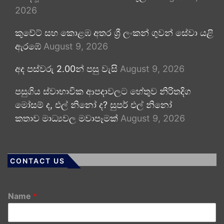
2026
කුවේට් සහ කොළඹ අතර ශ්‍රී ලංකන් ගුවන් සේවා යළි
ඇරඹේ
August 9, 2026
අද පස්වරු 2.00න් පසු වැසි
August 9, 2026
පසුගිය ස්වාභාවික ආපදාවලට හේතුව නිරිතදිග
මෝසම් ද, එල් නිනෝ ද? සුපර් එල් නිනෝ
කතාව මාධ්‍යවල මවාපෑමක්
August 9, 2026
CONTACT US
Name
*