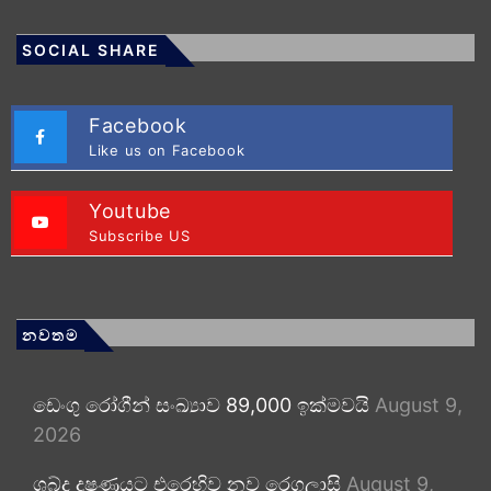
SOCIAL SHARE
Facebook
Like us on Facebook
Youtube
Subscribe US
නවතම
ඩෙංගු රෝගීන් සංඛ්‍යාව 89,000 ඉක්මවයි
August 9,
2026
ශබ්ද දූෂණයට එරෙහිව නව රෙගුලාසි
August 9,