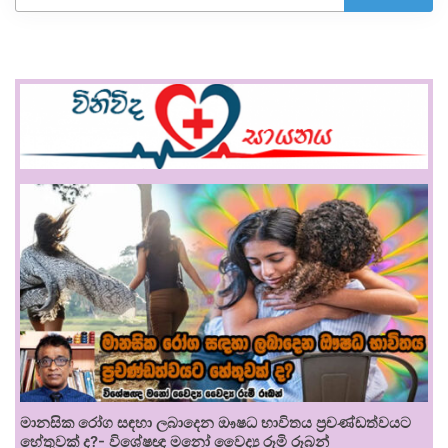
මානසික රෝග සඳහා ලබාදෙන ඖෂධ භාවිතය ප්‍රචණ්ඩත්වයට
හේතුවක් ද?- විශේෂඥ මනෝ වෛද්‍ය රූමි රූබන්