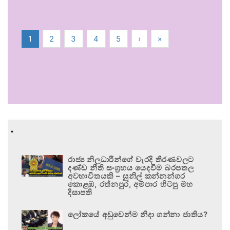
1
2
3
4
5
›
»
.
රාජ්‍ය නිලධාරීන්ගේ වැරදි තීරණවලට
දණ්ඩ නීති සංග්‍රහය යෙදවීම බරපතල
අවභාවිතයකි – සුනිල් කන්නන්ගර
කොළඹ, රත්නපුර, අම්පාර හිටපු මහ
දිසාපති
ලෝකයේ අඩුවෙන්ම නිදා ගන්නා ජාතිය?