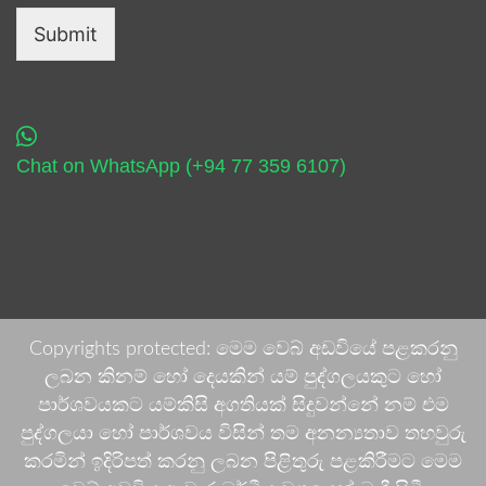
Submit
Chat on WhatsApp (+94 77 359 6107)
Copyrights protected: මෙම වෙබ් අඩවියේ පළකරනු
ලබන කිනම් හෝ දෙයකින් යම් පුද්ගලයකුට හෝ
පාර්ශවයකට යම්කිසි අගතියක් සිදුවන්නේ නම් එම
පුද්ගලයා හෝ පාර්ශවය විසින් තම අනන්‍යතාව තහවුරු
කරමින් ඉදිරිපත් කරනු ලබන පිළිතුරු පළකිරීමට මෙම