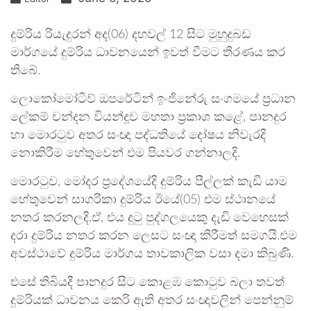
දුම්රිය රියැදුරන් අද(06) දහවල් 12 සිට මුහුදුබඩ
මාර්ගයේ දුම්රිය ධාවනයෙන් ඉවත් වීමට තීරණය කර
තිබේ.
ලොකෝමෝටිව් ඔපරේටින් ඉංජිනේරු සංගමයේ ප්‍රධාන
ලේකම් චන්දන වියන්දූව මහතා ප්‍රකාශ කළේ, පානදුර
හා මොරටුව අතර සංඥා පද්ධතියේ දෝෂය නිවැරදි
නොකිරීම හේතුවෙන් එම පියවර ගන්නාලදි.
මොරටුව, මෝදර ප්‍රදේශයේදි දුම්රිය පීල්ලක් කැඩී යාම
හේතුවෙන් සාගරිකා දුම්රිය ඊයේ(05) එම ස්ථානයේ
නතර කරනලදි.ඒ, එය දුටු පුද්ගලයෙකු දැඩි වෙහෙසක්
දරා දුම්රිය නතර කරන ලෙසට සංඥා කිරීමත් සමගයි.එම
අවස්ථාවේ දුම්රිය මාර්ගය තාවකාලික වසා දමා කිබුණි.
එසේ තිබියදී පානදුර සිට කොළඹ කොටුව බලා තවත්
දුම්රියක් ධාවනය කෙරි ඇති අතර සංඥාවලින් පෙන්නුම්