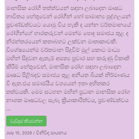
මානසික රෝගී තත්ත්වයන් සඳහා ලබාදෙන ඖෂධ
භාවිතය හේතුවෙන් රෝගීන් හෝ සාමාන්‍ය පුද්ගලයන්
ප්‍රචණ්ඩත්වයට යොමු විය හැකි ද යන්න වර්තමානයේ
රෝගීන්ගේ භාරකරුවන් මෙන්ම පොදු සමාජය තුළ ද
නිරන්තරයෙන් කතාබහට ලක්වන මාතෘකාවකි.
විශේෂයෙන්ම වර්තමාන සිදුවීම් මුල් කොට මාධ්‍ය
මඟින් සිදුවන ඇතැම් අසත්‍ය ප්‍රචාර සහ කරුණු විකෘති
කිරීම් හේතුවෙන්, මානසික රෝග සඳහා ලබාදෙන
ඖෂධ පිළිබඳව සමාජය තුළ අනියත බියක් නිර්මාණය
වී ඇත.එය සමාජයීය වශයෙන් ඉතා අහිතකර
තත්වයකි. මෙම සටහන මඟින් ප්‍රධාන මානසික රෝග
නාශක ඖෂධවල සැබෑ ක්‍රියාකාරීත්වය, ප්‍රචණ්ඩත්වය
…
වැඩිපුර කියවන්න
විනිවිද සායනය
July 15, 2026
/