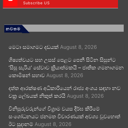
Subscribe US
නවතම
මෙටා සමාගමට දඩයක්
August 8, 2026
ශිෂ්‍යත්වයට සහ උසස් පෙළට පෙනී සිටින සිසුන්ට
‘සිසු සැරිය’ සේවාව ක්‍රියාත්මකයි – ජාතික ගමනාගමන
කොමිෂන් සභාව
August 8, 2026
දත්ත ආරක්ෂණ අධිකාරියෙන් රාජ්‍ය අංශය සඳහා නව
චක්‍ර ලේඛයක් නිකුත් කරයි
August 8, 2026
විනිසුරුවරුන්ගේ විශ්‍රාම වයස දීර්ඝ කිරීමේ
සංශෝධනයට ජනමත විචාරණයක් අවශ්‍ය වුවහොත්
ඊට සූදානම්
August 8, 2026