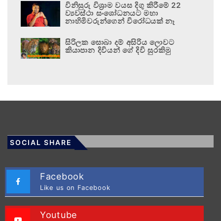
විනිසුරු විශ්‍රාම වයස දිගු කිරීමේ 22
ව්‍යවස්ථා සංශෝධනයට මහා
නාහිමිවරුන්ගෙන් විරෝධයක් නෑ
සිරිලක සොබා දම් අසිරිය ලොවට
කියාපාන දිවියන් ගේ දිවි සුරකිමු
SOCIAL SHARE
Facebook
Like us on Facebook
Youtube