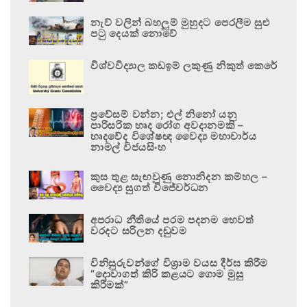
නැව් වලින් බහලුම් මුහුදට පෙරලීම සුළු
පටු දෙයක් නොවේ
විශ්වවිද්‍යාල කඩඉම් ලකුණු නිකුත් කෙරේ
ප්‍රවේසම් වන්න; එල් නිනෝ යනු
පාරිසරික හෘද රෝග අවදානමකි –
හෘදවේද විශේෂඥ වෛද්‍ය මහාචාර්ය
නාමල් විජයසිංහ
කුස තුළ සැඟවුණු නොනිදන කම්හල –
වෛද්‍ය සුගත් විජේවර්ධන
අපරාධ නීතියේ පරම පදනම හෙවත්
වරදට සරිලන දඬුවම
විනිසුරුවන්ගේ විශ්‍රාම වයස දීර්ඝ කිරීම
“දොවාගත් කිරි කළයට ගොම මුසු
කිරීමක්”