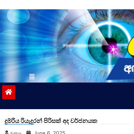
Skip
to
content
vinivida.lk
දුම්රිය රියැදුරන් පිරිසක් අද වර්ජනයක
June 6, 2025
Editor