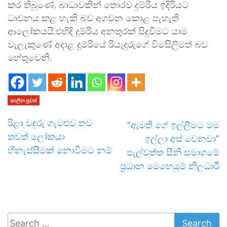
කර තිබුණේ, බාධාවකින් තොරව දුම්රිය ඉදිරියට
ධාවනය කළ හැකි බව අගවන කොළ පැහැති
ආලෝකයයි.එහිදි දුම්රිය අනතුරක් සිදුවීමට යාම
වැලැකුණේ අදාළ දුම්රියේ රියැදුරුගේ විමසිලිමත් බව
හේතුවෙනි.
කාලීන පුවත්
රිළා වඳුරු ගැටළුව තව
“ඇමති ගේ ඉල්ලීමට මම
තවත් ලෝකයා
ඉල්ලා අස් වෙනවා”
හිනැස්සීමක් නොවීමට නම්
පැල්වත්ත සීනි සමාගමේ
ප්‍රධාන මෙහෙයුම් නිලධාරී