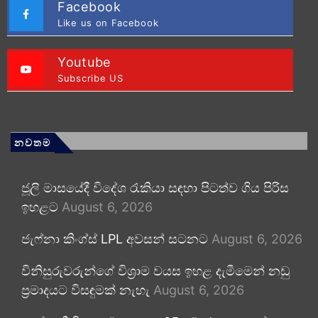
Facebook
Like us on Facebook
Youtube
Subscribe US
නවතම
ජූලි මාසයේදී විදේශ රැකියා සඳහා පිටත්ව ගිය පිරිස
ඉහළට
August 6, 2026
ජැෆ්නා කිංග්ස් LPL අවසන් සටනට
August 6, 2026
විනිසුරුවරුන්ගේ විශ්‍රාම වයස ඉහළ දැමීමෙන් නඩු
ප්‍රමාදයට විසඳුමක් නැහැ
August 6, 2026