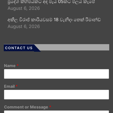
ප්‍රදේශ කිහිපයකට අද පැය 05කට ජලය කැපේ
August 6, 2026
අකිල විරාජ් කාරියවසම් 18 වැනිදා තෙක් රිමාන්ඩ්
August 6, 2026
CONTACT US
Name
*
Email
*
Comment or Message
*