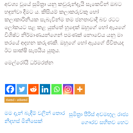
අවශ්‍ය වූයේ සුමිත්‍රා යනු කවුරුන්දැයි සැකෙවින් ඔබට
හඳුන්වා දීමට ය. කිසියම් කලාකරුවකු හෝ
කලාකාරිනියක සැබැවින්ම තම ජනතාවාදී බව රටට
ලෝකයට පළ කළ යුත්තේ හුදෙක් ඔහුගේ හෝ ඇයගේ
විශිෂ්ට නිර්මාණයන්ගෙන් පමණක් නොවේය යනු මා
තරයේ අදහන කරුණකි. ඔහුගේ හෝ ඇයගේ ජීවිතයද
ඊට සාක්ෂි සැපයිය යුතුය.
මෙල්රෝයි ධර්මරත්න
එතෙර - මෙතෙර
මම දැන් බැඳීම් වලින් තොර
සුමිත‍්‍රා පීරිස් අවමඟුල රාජ්‍ය
නිදහස් මිනිසෙක්
ගෞරව සහිතව හෙට