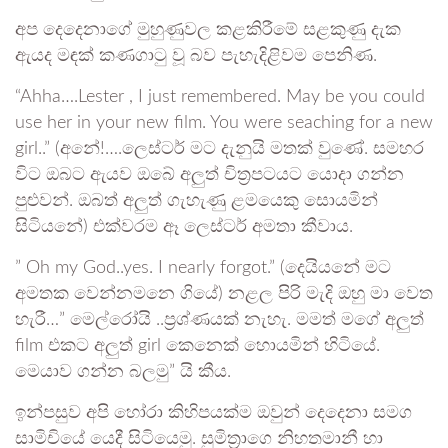
අප දෙදෙනාගේ මුහුණුවල කළකිරීමේ සළකුණු දැක
ඇයද මඳක් කණගාටු වූ බව පැහැදිළිවම පෙනිණ.
“Ahha….Lester , I just remembered. May be you could
use her in your new film. You were seaching for a new
girl..” (අනේ!….ලෙස්ටර් මට දැනුයි මතක් වුණේ. සමහර
විට ඔබට ඇයව ඔබේ අලුත් චිත්‍රපටයට යොදා ගන්න
පුළුවන්. ඔබත් අලුත් ගැහැණු ළමයෙකු සොයමින්
සිටියනේ) එක්වරම ඈ ලෙස්ටර් අමතා කීවාය.
” Oh my God..yes. I nearly forgot.” (දෙයියනේ මට
අමතක වෙන්නමනෙ ගියේ) නළල පිරි මැදි ඔහු මා වෙත
හැරී…” මෙල්රෝයි ..ප්‍රශ්ණයක් නැහැ. මමත් මගේ අලුත්
film එකට අලුත් girl කෙනෙක් හොයමින් හිටියේ.
මෙයාව ගන්න බලමු” යි කීය.
ඉන්පසුව අපි හෝරා කිහිපයක්ම ඔවුන් දෙදෙනා සමග
සාමිචියේ යෙදී සිටියෙමු. සුමිත්‍රාගෙ නිහතමානී හා