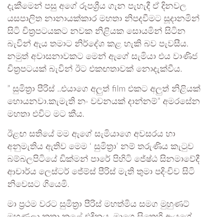
දැකීමෙන් පසු අගේ රූපශ්‍රීය ගැන පැහැදී ඒ දිනවල
යසපාලිත නානායක්කාර මහතා නිපදවීමට සූදානමින්
සිටි චිත්‍රපටයකට නවක නිළියක සොයමින් සිටින
බැවින් ඇය තමාට නිර්දේශ කළ හැකි බව පැවසීය.
නමුත් අවාසනාවකට මෙන් ඇගේ සැමියා එය වාණිජ
චිත්‍රපටයක් බැවින් ඊට එකඟතාවක් නොදැක්වීය.
” සුමිත්‍රා පීරිස් ..එයාගෙ අලුත් film එකට අලුත් නිළියක්
හොයනවා.කැමැති නං වචනයක් දාන්නම්” අමරසේන
මහතා එවිට මට කීය.
ඊළඟ සතියේ මම ඇගේ සැමියාගෙ අවසරය හා
අනුමැතිය ඇතිව මෙම ‘ සුමිත්‍රා’ නම් තරුණිය කැටුව
බම්බලපිටියේ ඩික්මන් පාරේ පිහිටි ජේෂ්ඨ සිනමාවේදී
ආචාර්ය ලෙස්ටර් ජේම්ස් පීරිස් මැති තුමා පදිංචිව සිටි
නිවෙසට ගියෙමි.
මා ප්‍රථම වරට සුමිත්‍රා පීරිස් මහත්මිය සමග මුහුණට්