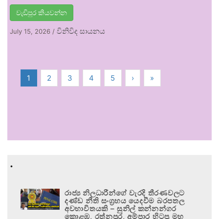
වැඩිපුර කියවන්න
විනිවිද සායනය
July 15, 2026
/
1
2
3
4
5
›
»
.
රාජ්‍ය නිලධාරීන්ගේ වැරදි තීරණවලට
දණ්ඩ නීති සංග්‍රහය යෙදවීම බරපතල
අවභාවිතයකි – සුනිල් කන්නන්ගර
කොළඹ, රත්නපුර, අම්පාර හිටපු මහ