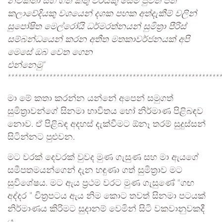
නවකතා සහ ගත් කතු වරයකු සේම පුවත් පත්
කලාවේදියකු වශයෙන් දශක පහක අත්දැකීම් වලින්
සුපෝෂිත මෙල්රෝයි ධර්මරත්නයන් සුමිත්‍රා පීරිස්
සම්බන්ධයෙන් කරන අතීත මතකාවර්ජනයක් අපි
මෙසේ ඔබ වෙත ගෙන
එන්නෙමු”
*************************************************************
මා මේ කතා කරන්න යන්නේ අපෙන් සමුගත්
සුමිත්‍රාවන්ගේ සිනමා භාවිතය හෝ නිර්මාණ පිළිබඳව
නොව. ඒ පිළිබඳ අදහස් දැක්වීමට ඕනෑ තරම් සුදුස්සන්
සිටින්නට පුළුවන.
මට වරක් දෙවරක් වුවද මුණ ගැසුණ සහ මා ඇයගේ
සමීපතමයන්ගෙන් දැන හඳුණා ගත් සුමිත්‍රාව මට
සුවිශේෂය. මට ඇය ප්‍රථම වරට මුණ ගැසුණේ “ගඟ
අද්දර ” චිත්‍රපටය ඇය නිම කොට තවත් සිනමා පටයක්
නිර්මාණය කිරිමට සුදානම් වෙමින් සිටි වකවානුවකදී