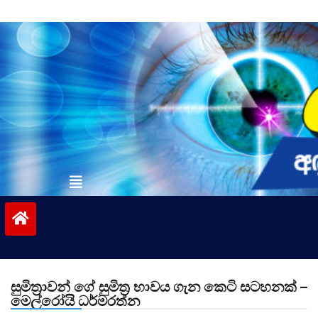
Skip
to
content
vinivida.lk
සුමිත්‍රාවන් ගේ සුමිත්‍ර භාවය ගැන කෙටි සටහනක් –
මෙල්රෝයි ධර්මරත්න