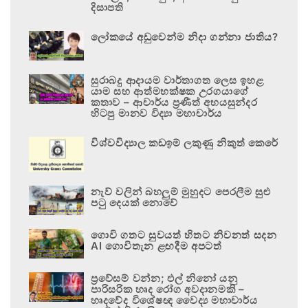
දිසාපති
ලෝකයේ අඩුවෙන්ම නිදා ගන්නා ජාතිය?
සුරාබදු ආදායම වාර්තාගත ලෙස ඉහළ
යාම සහ ආත්මභක්ෂක උරගයාගේ
කතාව – ආචාර්ය ප්‍රණීත් අභයසුන්දර
හිටපු මානව විද්‍යා මහාචාර්ය
විශ්වවිද්‍යාල කඩඉම් ලකුණු නිකුත් කෙරේ
නැව් වලින් බහලුම් මුහුදට පෙරලීම සුළු
පටු දෙයක් නොවේ
ගොවි ගතට සුවයත් හිතට නිවනත් සදන
AI ගොවිතැන ළඟදීම අපටත්
ප්‍රවේසම් වන්න; එල් නිනෝ යනු
පාරිසරික හෘද රෝග අවදානමකි –
හෘදවේද විශේෂඥ වෛද්‍ය මහාචාර්ය