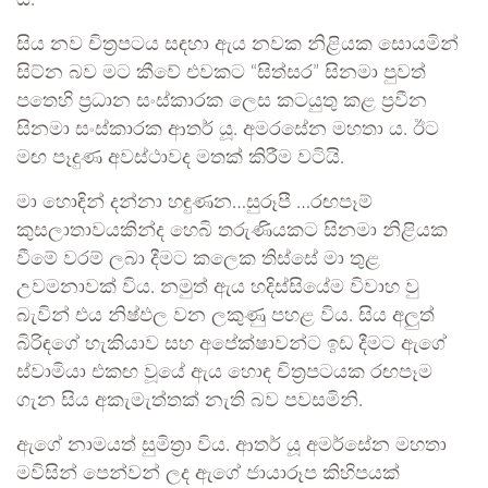
ය.
සිය නව චිත්‍රපටය සඳහා ඇය නවක නිළියක සොයමින්
සිට්න බව මට කීවේ එවකට “සිත්සර” සිනමා පුවත්
පතෙහි ප්‍රධාන සංස්කාරක ලෙස කටයුතු කළ ප්‍රවීන
සිනමා සංස්කාරක ආතර් යූ. අමරසේන මහතා ය. ඊට
මඟ පෑදුණ අවස්ථාවද මතක් කිරීම වටියි.
මා හොඳින් දන්නා හඳුණන…සුරූපී …රඟපෑම්
කුසලාතාවයකින්ද හෙබි තරුණියකට සිනමා නිළියක
වීමේ වරම් ලබා දීමට කලෙක තිස්සේ මා තුළ
උවමනාවක් විය. නමුත් ඇය හදිස්සියේම විවාහ වු
බැවින් එය නිෂ්ඵල වන ලකුණු පහළ විය. සිය අලුත්
බිරිඳගේ හැකියාව සහ අපේක්ෂාවන්ට ඉඩ දීමට ඇගේ
ස්වාමියා එකඟ වූයේ ඇය හොඳ චිත්‍රපටයක රඟපෑම
ගැන සිය අකැමැත්තක් නැති බව පවසමිනි.
ඇගේ නාමයත් සුමිත්‍රා විය. ආතර් යූ අමර්සේන මහතා
මවිසින් පෙන්වන් ලද ඇගේ ජායාරූප කිහිපයක්