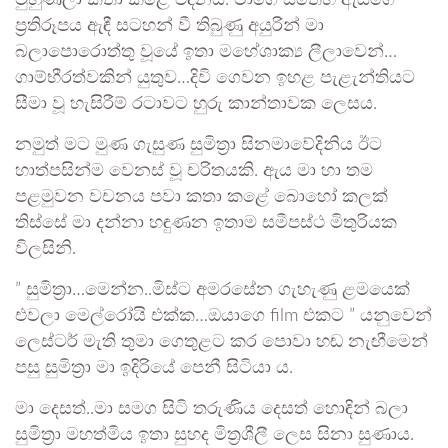
මුහුණලා කතා කළේ එදිනය. මාගෙ සිතෙහි ඇයගේ
ප්‍රතිරූපය ඇඳී සටහන් වී තිබුණු අයුරින් මා
බලාපොරොත්තු වූයේ ඉතා මහේශාක්‍ය ලීලාවෙන්…
ගාම්භීරත්වකින් යුතුව…දිවි ගෙවන ඉහළ පැළැන්තියට
සීමා වූ හැසිරීම් රටාවට හුරු කාන්තාවක ලෙසය.
නමුත් මට මුණ ගැසුණ සුමිත්‍රා සිනමාවේදිනිය ඊට
හාත්පසින්ම වෙනස් වූ චරිතයකි. ඇය මා හා තම
පළමුවන වචනය පවා කතා කළේ බොහෝ කලක්
තිස්සේ මා දන්නා හඳුණන ඉතාම සමීපස්ථ මිතුරියක
විලසිනි.
” සුමිත්‍රා…මෙන්න..මිස්ට අමරසේන ගැහැණු ළමයෙක්
එවලා මෙල්රෝයි එක්ක…ඔයාගෙ film එකට ” යනුවෙන්
ලෙස්ටර් මැති තුමා ගෙතුළට කර පොවා හඬ නැඟීමෙන්
පසු සුමිත්‍රා මා ඉදිරියේ පෙනී සිටියා ය.
මා දෙසත්..මා සමග සිටි තරුණිය දෙසත් හොඳින් බලා
සුමිත්‍රා මහත්මිය ඉතා සුහද මිත්‍රශීලී ලෙස සිනා සුණාය.