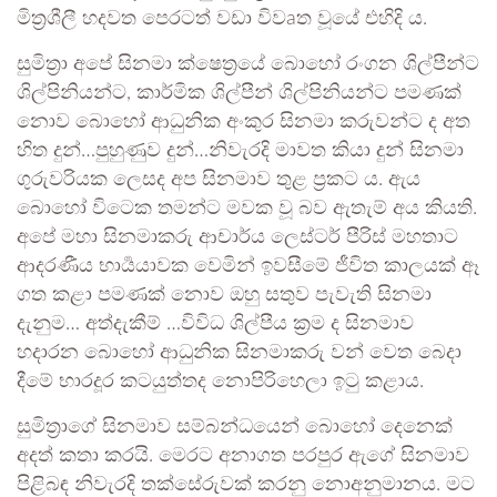
මිත්‍රශීලී හදවත පෙරටත් වඩා විවaත වූයේ එහිදි ය.
සුමිත්‍රා අපේ සිනමා ක්ෂෙත්‍රයේ බොහෝ රංගන ශිල්පීන්ට
ශිල්පිනියන්ට, කාර්මික ශිල්පීන් ශිල්පිනියන්ට පමණක්
නොව බොහෝ ආධුනික අංකුර සිනමා කරුවන්ට ද අත
හිත දුන්…පුහුණුව දුන්…නිවැරදි මාවත කියා දුන් සිනමා
ගුරුවරියක ලෙසද අප සිනමාව තුළ ප්‍රකට ය. ඇය
බොහෝ විටෙක තමන්ට මවක වූ බව ඇතැම් අය කියති.
අපේ මහා සිනමාකරු ආචාර්ය ලෙස්ටර් පීරිස් මහතාට
ආදරණීය භාර්‍යයාවක වෙමින් ඉවසීමේ ජීවිත කාලයක් ඈ
ගත කළා පමණක් නොව ඔහු සතුව පැවැති සිනමා
දැනුම… අත්දැකීම් …විවිධ ශිල්පීය ක්‍රම ද සිනමාව
හදාරන බොහෝ ආධුනික සිනමාකරු වන් වෙත බෙදා
දීමේ භාරදූර කටයුත්තද නොපිරිහෙලා ඉටු කළාය.
සුමිත්‍රාගේ සිනමාව සම්බන්ධයෙන් බොහෝ දෙනෙක්
අදත් කතා කරයි. මෙරට අනාගත පරපුර ඇගේ සිනමාව
පිළිබඳ නිවැරදි තක්සේරුවක් කරනු නොඅනුමානය. මට