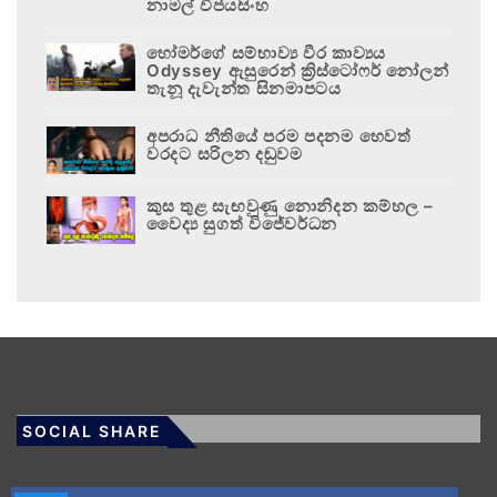
නාමල් විජයසිංහ
හෝමර්ගේ සම්භාව්‍ය වීර කාව්‍යය
Odyssey ඇසුරෙන් ක්‍රිස්ටෝෆර් නෝලන්
තැනූ දැවැන්ත සිනමාපටය
අපරාධ නීතියේ පරම පදනම හෙවත්
වරදට සරිලන දඬුවම
කුස තුළ සැඟවුණු නොනිදන කම්හල –
වෛද්‍ය සුගත් විජේවර්ධන
SOCIAL SHARE