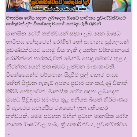
මානසික රෝග සඳහා ලබාදෙන ඖෂධ භාවිතය ප්‍රචණ්ඩත්වයට
හේතුවක් ද?- විශේෂඥ මනෝ වෛද්‍ය රූමි රූබන්
මානසික රෝගී තත්ත්වයන් සඳහා ලබාදෙන ඖෂධ
භාවිතය හේතුවෙන් රෝගීන් හෝ සාමාන්‍ය පුද්ගලයන්
ප්‍රචණ්ඩත්වයට යොමු විය හැකි ද යන්න වර්තමානයේ
රෝගීන්ගේ භාරකරුවන් මෙන්ම පොදු සමාජය තුළ ද
නිරන්තරයෙන් කතාබහට ලක්වන මාතෘකාවකි.
විශේෂයෙන්ම වර්තමාන සිදුවීම් මුල් කොට මාධ්‍ය
මඟින් සිදුවන ඇතැම් අසත්‍ය ප්‍රචාර සහ කරුණු විකෘති
කිරීම් හේතුවෙන්, මානසික රෝග සඳහා ලබාදෙන
ඖෂධ පිළිබඳව සමාජය තුළ අනියත බියක් නිර්මාණය
වී ඇත.එය සමාජයීය වශයෙන් ඉතා අහිතකර
තත්වයකි. මෙම සටහන මඟින් ප්‍රධාන මානසික රෝග
නාශක ඖෂධවල සැබෑ ක්‍රියාකාරීත්වය, ප්‍රචණ්ඩත්වය
…