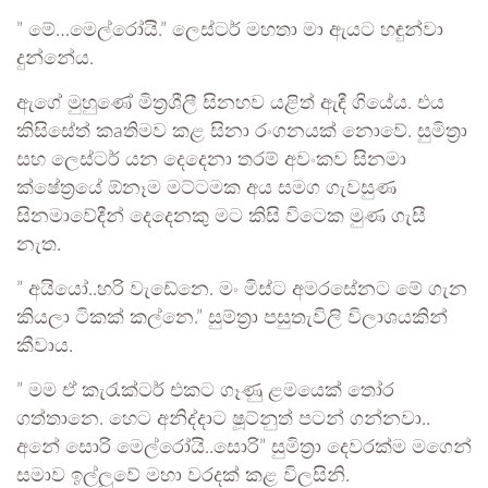
” මේ…මෙල්රෝයි.” ලෙස්ටර් මහතා මා ඇයට හඳුන්වා
දුන්නේය.
ඇගේ මුහුණේ මිත්‍රශීලී සිනහව යළිත් ඇඳී ගියේය. එය
කිසිසේත් කaතිමව කළ සිනා රංගනයක් නොවේ. සුමිත්‍රා
සහ ලෙස්ටර් යන දෙදෙනා තරම් අවංකව සිනමා
ක්ෂේත්‍රයේ ඕනෑම මට්ටමක අය සමග ගැවසුණ
සිනමාවේදීන් දෙදෙනකු මට කිසි විටෙක මුණ ගැසී
නැත.
” අයියෝ..හරි වැඩේනෙ. මං මිස්ට අමරසේනට මේ ගැන
කියලා ටිකක් කල්නෙ.” සුම්ත්‍රා පසුතැවිලි විලාශයකින්
කීවාය.
” මම ඒ කැරැක්ටර් එකට ගෑණු ළමයෙක් තෝර
ගත්තානෙ. හෙට අනිද්දාට ෂූට්නුත් පටන් ගන්නවා..
අනේ සොරි මෙල්රෝයි..සොරි” සුමිත්‍රා දෙවරක්ම මගෙන්
සමාව ඉල්ලුවේ මහා වරදක් කළ විලසිනි.