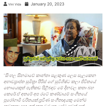
January 20, 2023
Vini Vida
“සිංහල සිනමාවේ කාන්තා සළකුණ ලෙස සැලකෙන
අභාවප්‍රාප්ත සුමිත්‍රා පීරිස් ගේ සුවිශිෂ්ට කලා ජීවිතයේ
නොයෙකුත් පැතිකඩ පිළිබඳව මේ දිනවල කතා බහ
කෙරේ.ඒ අතරේ අප රටේ කණ්ඩායම් සංගීතයේ
පුරෝගාමී චරිතයක්,ප්‍රවීණ සංගීතඥයකු මෙන්ම