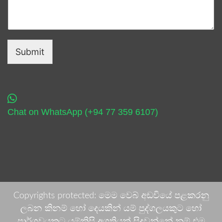
Submit
Chat on WhatsApp (+94 77 359 6107)
Copyrights protected: මෙම වෙබ් අඩවියේ පළකරනු
ලබන කිනම් හෝ දෙයකින් යම් පුද්ගලයකුට හෝ
පාර්ශවයකට යම්කිසි අගතියක් සිදුවන්නේ නම් එම