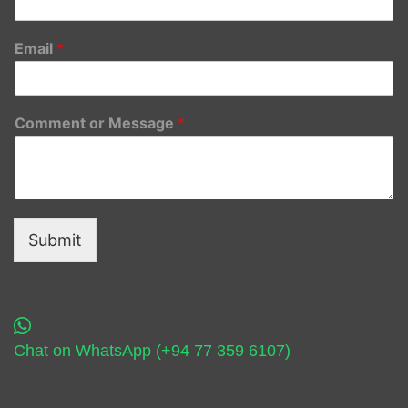
Email
*
Comment or Message
*
Submit
Chat on WhatsApp (+94 77 359 6107)