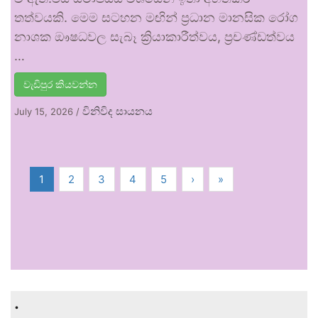
තත්වයකි. මෙම සටහන මඟින් ප්‍රධාන මානසික රෝග
නාශක ඖෂධවල සැබෑ ක්‍රියාකාරීත්වය, ප්‍රචණ්ඩත්වය
…
වැඩිපුර කියවන්න
විනිවිද සායනය
July 15, 2026
/
1
2
3
4
5
›
»
.