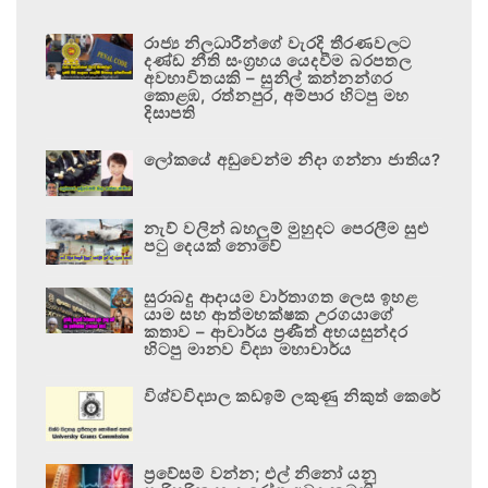
රාජ්‍ය නිලධාරීන්ගේ වැරදි තීරණවලට
දණ්ඩ නීති සංග්‍රහය යෙදවීම බරපතල
අවභාවිතයකි – සුනිල් කන්නන්ගර
කොළඹ, රත්නපුර, අම්පාර හිටපු මහ
දිසාපති
ලෝකයේ අඩුවෙන්ම නිදා ගන්නා ජාතිය?
නැව් වලින් බහලුම් මුහුදට පෙරලීම සුළු
පටු දෙයක් නොවේ
සුරාබදු ආදායම වාර්තාගත ලෙස ඉහළ
යාම සහ ආත්මභක්ෂක උරගයාගේ
කතාව – ආචාර්ය ප්‍රණීත් අභයසුන්දර
හිටපු මානව විද්‍යා මහාචාර්ය
විශ්වවිද්‍යාල කඩඉම් ලකුණු නිකුත් කෙරේ
ප්‍රවේසම් වන්න; එල් නිනෝ යනු