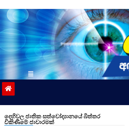
Skip
to
content
vinivida.lk
දෙහිවල ජාතික සත්වෝද්‍යානයේ බිත්තර
විකිණීමේ ජාවාරමක්