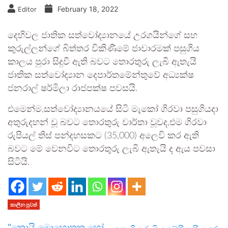
February 18, 2022
Editor
දෙහිවල ජාතික සත්වෝද්‍යානයේ උරගයින්ගේ සහ
කුරුල්ලන්ගේ බිත්තර විකිණීමේ ජාවාරමක් පසුගිය
කාලය පුරා සිදුවී ඇති බවට තොරතුරු ලැබී ඇතැයි
ජාතික සත්වෝද්‍යාන දෙපාර්තමේන්තුවේ අධ්‍යක්ෂ
ජනරාල් ෂර්මිලා රාජපක්ෂ පවසයි.
එමෙන්ම,සත්වෝද්‍යානයයේ සිටි මැකෝ ගිරවා පසුගියදා
අතුරුදහන් වූ බවට තොරතුරු වාර්තා වූවද,එම ගිරවා
රුපියල් තිස් පන්දහසකට (35,000) අලෙවි කර ඇති
බවට මේ වෙනවිට තොරතුරු ලැබී ඇතැයි ද ඇය පවසා
සිටියි.
කාලීන පුවත්
“කොයි මොහොතක හෝ