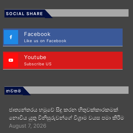
SOCIAL SHARE
Facebook
Like us on Facebook
Youtube
Subscribe US
නවතම
ජාත්‍යන්තරය හමුවේ සිදු කරන හිතුවක්කාරකමක්
නොවිය යුතු විනිසුරුවන්ගේ විශ්‍රාම වයස පමා කිරීම
August 7, 2026