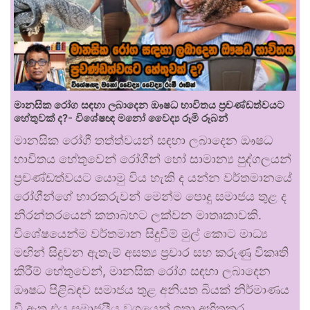
මානසික රෝග සඳහා ලබාදෙන ඖෂධ භාවිතය ප්‍රචණ්ඩත්වයට
හේතුවක් ද?- විශේෂඥ මනෝ වෛද්‍ය රූමි රූබන්
මානසික රෝගී තත්ත්වයන් සඳහා ලබාදෙන ඖෂධ
භාවිතය හේතුවෙන් රෝගීන් හෝ සාමාන්‍ය පුද්ගලයන්
ප්‍රචණ්ඩත්වයට යොමු විය හැකි ද යන්න වර්තමානයේ
රෝගීන්ගේ භාරකරුවන් මෙන්ම පොදු සමාජය තුළ ද
නිරන්තරයෙන් කතාබහට ලක්වන මාතෘකාවකි.
විශේෂයෙන්ම වර්තමාන සිදුවීම් මුල් කොට මාධ්‍ය
මඟින් සිදුවන ඇතැම් අසත්‍ය ප්‍රචාර සහ කරුණු විකෘති
කිරීම් හේතුවෙන්, මානසික රෝග සඳහා ලබාදෙන
ඖෂධ පිළිබඳව සමාජය තුළ අනියත බියක් නිර්මාණය
වී ඇත.එය සමාජයීය වශයෙන් ඉතා අහිතකර