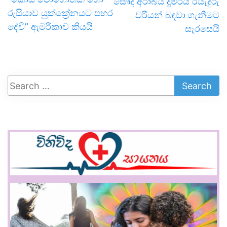
සෞදි අරාබිය දුම්රිය රියැදුරු
රුසියාව යුක්ක්‍රේනයට පහර
වරියන් බඳවා ගැනීමට
දේවි” ඇමරිකාව කියයි
සැරසෙයි