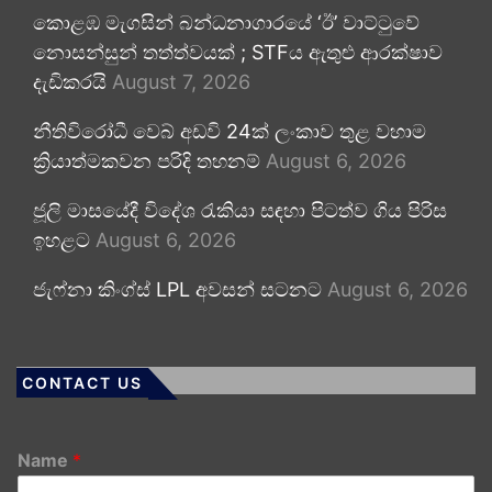
කොළඹ මැගසින් බන්ධනාගාරයේ ‘ඊ’ වාට්ටුවේ
නොසන්සුන් තත්ත්වයක් ; STFය ඇතුළු ආරක්ෂාව
දැඩිකරයි
August 7, 2026
නීතිවිරෝධී වෙබ් අඩවි 24ක් ලංකාව තුළ වහාම
ක්‍රියාත්මකවන පරිදි තහනම්
August 6, 2026
ජූලි මාසයේදී විදේශ රැකියා සඳහා පිටත්ව ගිය පිරිස
ඉහළට
August 6, 2026
ජැෆ්නා කිංග්ස් LPL අවසන් සටනට
August 6, 2026
CONTACT US
Name
*