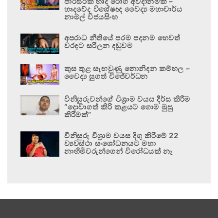
පාරිසරික හෘද රෝග අවදානමකි –
හෘදවේද විශේෂඥ වෛද්‍ය මහාචාර්ය
නාමල් විජයසිංහ
අපරාධ නීතියේ පරම පදනම හෙවත්
වරදට සරිලන දඬුවම
කුස තුළ සැඟවුණු නොනිදන කම්හල –
වෛද්‍ය සුගත් විජේවර්ධන
විනිසුරුවන්ගේ විශ්‍රාම වයස දීර්ඝ කිරීම
“දොවාගත් කිරි කළයට ගොම මුසු
කිරීමක්”
විනිසුරු විශ්‍රාම වයස දිගු කිරීමේ 22
ව්‍යවස්ථා සංශෝධනයට මහා
නාහිමිවරුන්ගෙන් විරෝධයක් නෑ