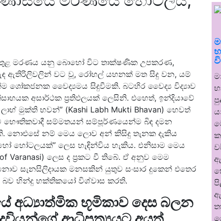
ාරණාසියේ මරණයේ හෝටලය;
ම
භ
ව
ාජය තුළ මරණය යනු බොහෝ විට තාක්ෂණික උපකරණ,
ඇතිරිලිවලින් වට වූ, රෝහල් යහනක් මත සිදු වන, යම්
ම
්ම ශෝකජනක වෛද්‍යමය සිදුවීමකි. බටහිර වෛද්‍ය විද්‍යාව
භ
ාහයක අසාර්ථක ප්‍රතිඵලයක් ලෙසිනි. එහෙත්, ඉන්දියාවේ
ප
ි ලාභ් මුක්ති භවන්” (Kashi Labh Mukti Bhavan) හෙවත්
ය
ම භෞතිකවාදී සම්මතයන් සම්පූර්ණයෙන්ම බිඳ දමන
ම
. නොඑසේ නම් මෙය ලොව අන් කිසිදු තැනක දැකිය
ක
 හෝ හෝටලයක්” ලෙස හැඳින්විය හැකිය. එනිසාම මෙය
ව
aranasi) ලෙස ද ප්‍රකට වී තිබේ. ඒ අනුව මෙම
ඇ
නොව සැනසිලිදායක මනසකින් යුතුව සංසාර දුකෙන් එතෙර
හ
ව හින්දු භක්තිකයෝ විශ්වාස කරති.
ප
ඇ
යේ අධ්‍යාත්මික භූමිකාව දෙස බලන
ත
ෙවියන්ගේ ආධිපත්‍යයට අයත්,
ර