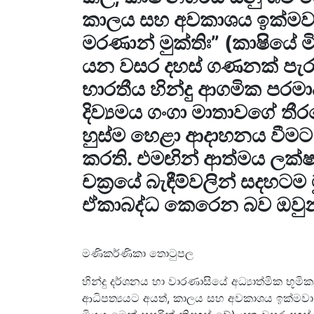
කාලය සහ අවකාශය ඉක්මවා ගි
මරණාන් මුක්තිඃ” (කාෂියේ 
යන වසර දහස් ගණනක් පැරණි 
භාරතීය හින්දු ආගමික පරමා
දිව්‍යමය ගංගා මාතාවගේ තීරය
හුස්ම හෙළා ආදාහනය වීමට දැ
කරති. එමඟින් ආත්මය ලක්ෂ 8
චක්‍රයේ බැඳීම්වලින් සදහට
ඒකාබද්ධ කෙරෙන බව ඔවුන
මණිකර්ණිකා තොටුපල
හින්දු දර්ශනය හා වාරණාසියේ අධ්‍යාත්මික භූ
ආධිපත්‍යයට අයත්, කාලය සහ අවකාශය ඉක්මවා ගිය