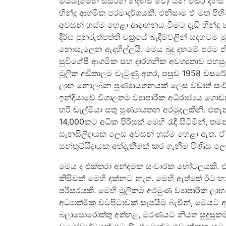
මියයෑමෙන් සසරින් නිදහස් වේ) යන වසර දහස් ග
හින්දු ආගමික පරමාදර්ශයකි. එනිසාම ඒ මත පිහිටා
අවසන් හුස්ම හෙළා ආදාහනය වීමට දැඩි හින්දු භ
දීර්ඝ පුනරුත්පත්ති චක්‍රයේ බැඳීම්වලින් සද
නොසැලෙන ඇදහිල්ලයි. මෙය බුදු දහමේ පරම නි
සුවිශේෂී ආගමික සහ දාර්ශනික අවශ්‍යතාව පහසු
මූලික අඩිතාලම වැටුණු අතර, පසුව 1958 වසරේද
ලාභ නොලබන පුණ්‍යායතනයක් ලෙස වඩාත් සංවිධ
ඉන්දියාවේ විශාලතම ව්‍යාපාරික අධිරාජ්‍යය ගො
හරි ඩැල්මියා සතු පුණ්‍යායතන අරමුදලකිනි. එත
14,000කට අධික පිරිසක් මෙහි රැඳී සිටිමින්, ත
සැනසිලිදායක ලෙස අවසන් හුස්ම හෙළා ඇත
සන්තුට්ඨිදායක අත්දැකීමක් කර ගැනීම පිණිස
මෙය ද එක්තරා අන්දමක සංචාරක හෝටලයකි. එ
කිසිවක් මෙහි දක්නට නැත. මෙහි ඇත්තේ ඊට හාත
පරිසරයකි. මෙහි මූලිකම අරමුණ ව්‍යාපාරික 
අධ්‍යාත්මික වටපිටාවක් සැපයීම බැවින්, මෙයට 
බලාපොරොත්තු අත්හළ, මරණයට නියත සුදුසුකම් 