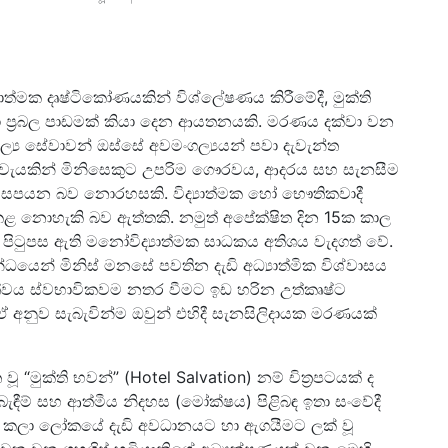
ාත්මක දෘෂ්ටිකෝණයකින් විශ්ලේෂණය කිරීමේදී, මුක්ති
ප්‍රබල පාඩමක් කියා දෙන ආයතනයකි. මරණය දක්වා වන
්‍ය සේවාවන් ඔස්සේ අවමංගල්‍යයන් පවා දැවැන්ත
ිරිවැයකින් මිනිසෙකුට උපරිම ගෞරවය, ආදරය සහ සැනසීම
ක් සපයන බව නොරහසකි. විද්‍යාත්මක හෝ භෞතිකවාදී
කළ නොහැකි බව ඇත්තකි. නමුත් අපේක්ෂිත දින 15ක කාල
ිටුපස ඇති මනෝවිද්‍යාත්මක සාධකය අතිශය වැදගත් වේ.
යෙන් මිනිස් මනසේ පවතින දැඩි අධ්‍යාත්මික විශ්වාසය
ත්වය ස්වභාවිකවම නතර වීමට ඉඩ හරින උත්කෘෂ්ට
 ඒ අනුව සැබැවින්ම ඔවුන් එහිදී සැනසිලිදායක මරණයක්
මුක්ති භවන්” (Hotel Salvation) නම් චිත්‍රපටයක් ද
බැඳීම් සහ ආත්මීය නිදහස (මෝක්ෂය) පිළිබඳ ඉතා සංවේදී
කලා ලෝකයේ දැඩි අවධානයට හා ඇගයීමට ලක් වූ