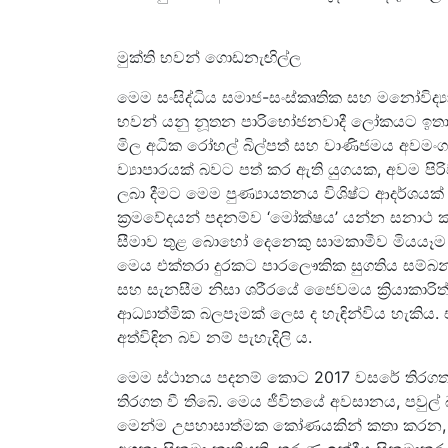
මුක්ති භවන් ගොඩනැඟිල්ල
මෙම සංසිද්ධිය සමාජ-සංස්කෘතික සහ මනෝවිද්‍ය
භවන් යනු නූතන පාරිභෝජනවාදී ලෝකයට ඉතා 
මිල අධික රෝහල් බිල්පත් සහ වාණිජමය අවමංගල
ව්‍යාපාරයක් බවට පත් කර ඇති යුගයක, අවම ප
ලබා දීමට මෙම පුණ්‍යායතනය විශිෂ්ට ආදර්ශය
ක්‍රමවේදයන් පදනම්ව ‘මෝක්ෂය’ යන්න සනාථ 
සීමාව තුළ බොහෝ දෙනෙකු සාමකාමීව මියයෑම ප
මෙය එක්තරා දුරකට පාරලෞකික සුගතිය සම්බන්ධ
සහ සැනසීම නිසා ශරීරයේ ජෛවමය ක්‍රියාකාරි
ආධ්‍යාත්මික බලපෑමක් ලෙස ද හැඳින්විය හැකිය.
අත්විඳින බව නම් පැහැදිලි ය.
මෙම ස්ථානය පදනම් කොට 2017 වසරේ තිරගත වූ “
තිරගත වී තිබේ. මෙය ජීවිතයේ අවසානය, පවුල් 
මෙන්ම උපහාසාත්මක කෝණයකින් කතා කරන, 