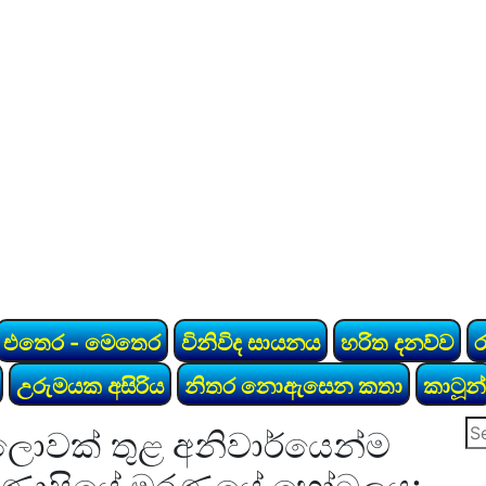
එතෙර - මෙතෙර
විනිවිද සායනය
හරිත දනව්ව
උරුමයක අසිරිය
නිතර නොඇසෙන කතා
කාටූන්
Se
ොවක් තුළ අනිවාර්යෙන්ම
for