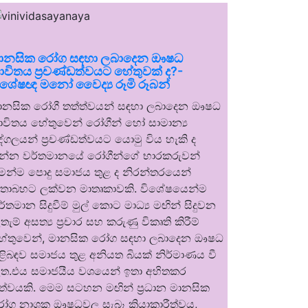
ානසික රෝග සඳහා ලබාදෙන ඖෂධ
ාවිතය ප්‍රචණ්ඩත්වයට හේතුවක් ද?-
ිශේෂඥ මනෝ වෛද්‍ය රූමි රූබන්
ානසික රෝගී තත්ත්වයන් සඳහා ලබාදෙන ඖෂධ
ාවිතය හේතුවෙන් රෝගීන් හෝ සාමාන්‍ය
ුද්ගලයන් ප්‍රචණ්ඩත්වයට යොමු විය හැකි ද
න්න වර්තමානයේ රෝගීන්ගේ භාරකරුවන්
ෙන්ම පොදු සමාජය තුළ ද නිරන්තරයෙන්
තාබහට ලක්වන මාතෘකාවකි. විශේෂයෙන්ම
ර්තමාන සිදුවීම් මුල් කොට මාධ්‍ය මඟින් සිදුවන
තැම් අසත්‍ය ප්‍රචාර සහ කරුණු විකෘති කිරීම්
ේතුවෙන්, මානසික රෝග සඳහා ලබාදෙන ඖෂධ
ිළිබඳව සමාජය තුළ අනියත බියක් නිර්මාණය වී
ත.එය සමාජයීය වශයෙන් ඉතා අහිතකර
ත්වයකි. මෙම සටහන මඟින් ප්‍රධාන මානසික
ෝග නාශක ඖෂධවල සැබෑ ක්‍රියාකාරීත්වය,