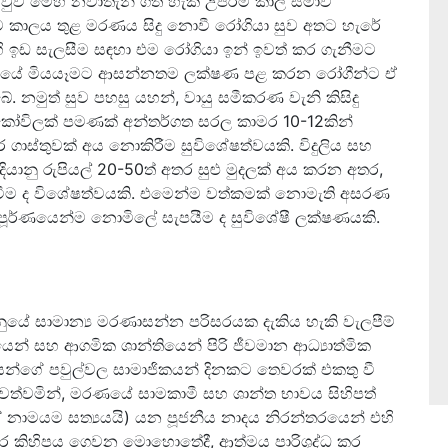
ුව මෙහි නවාතැන් ගත හැකි උපරිම කාල සීමාව
 එම කාලය තුළ මරණය සිදු නොවී රෝගියා සුව අතට හැරේ
 ඉඩ සැලසීම සඳහා එම රෝගියා ඉන් ඉවත් කර ගැනීමට
වසානයේ මියයෑමට ආසන්නතම ලක්ෂණ පළ කරන රෝගීන්ට ඒ
ේ. නමුත් සුව පහසු යහන්, වායු සමීකරණ වැනි කිසිදු
ෝවිලක් පමණක් අන්තර්ගත සරල කාමර 10-12කින්
ර ගාස්තුවක් අය නොකිරීම සුවිශේෂත්වයකි. විදුලිය සහ
යානු රුපියල් 20-50ත් අතර සුළු මුදලක් අය කරන අතර,
ැඩි වීම ද විශේෂත්වයකි. එමෙන්ම වත්කමක් නොමැති අසරණ
්පූර්ණයෙන්ම නොමිලේ සැපයීම ද සුවිශේෂී ලක්ෂණයකි.
නුයේ සාමාන්‍ය මරණාසන්න පරිසරයක දැකිය හැකි වැලපීම්
් සහ ආගමික ශාන්තියෙන් පිරි ජීවමාන ආධ්‍යාත්මික
යන්ගේ පවුල්වල සාමාජිකයන් දිනකට තෙවරක් එකතු වී
 පවත්වමින්, මරණයේ සාමකාමී සහ ශාන්ත භාවය සිහිපත්
ේ නාමයම සත්‍යයයි) යන පූජනීය නාදය නිරන්තරයෙන් එහි
ත්පර කිහිපය ගෙවන මොහොතේදී, ආත්මය පාරිශුද්ධ කර