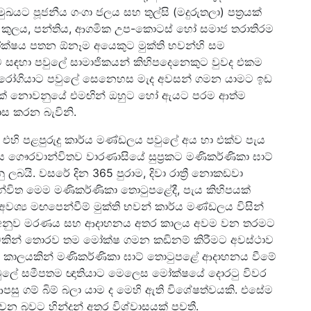
ඛයට පූජනීය ගංගා ජලය සහ තුල්සි (මදුරුතලා) පත්‍රයක්
ෙන්ම කුලය, පන්තිය, ආගමික උප-කොටස් හෝ සමාජ තරාතිරම
ෝක්ෂය පතන ඕනෑම අයෙකුට මුක්ති භවන්හි සම
රීම සඳහා පවුලේ සාමාජිකයන් කිහිපදෙනෙකුට වුවද එකම
නේ රෝගියාට පවුලේ සෙනෙහස මැද අවසන් ගමන යාමට ඉඩ
ක් නොවනුයේ එමඟින් ඔහුට හෝ ඇයට පරම ආත්ම
ාස කරන බැවිනි.
ින්, එහි පළපුරුදු කාර්ය මණ්ඩලය පවුලේ අය හා එක්ව පැය
ේහය ගෞරවාන්විතව වාරණාසියේ සුප්‍රකට මණිකර්ණිකා ඝාට්
බයි. වසරේ දින 365 පුරාම, දිවා රාත්‍රී නොකඩවා
විත මෙම මණිකර්ණිකා තොටුපළේදී, පැය කිහිපයක්
අවශ්‍ය මඟපෙන්වීම් මුක්ති භවන් කාර්ය මණ්ඩලය විසින්
න්ට අනුව මරණය සහ ආදාහනය අතර කාලය අවම වන තරමට
ධාවකින් තොරව තම මෝක්ෂ ගමන කඩිනම් කිරීමට අවස්ථාව
ි කාලයකින් මණිකර්ණිකා ඝාට් තොටුපළේ ආදාහනය වීමේ
ම පවුලේ සමීපතම ඥාතියාට මෙලෙස මෝක්ෂයේ දොරටු විවර
පසු ගම් බිම් බලා යාම ද මෙහි ඇති විශේෂත්වයකි. එසේම
් වන බවට හින්දූන් අතර විශ්වාසයක් පවතී.