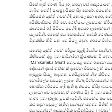
සිතේ ඇති මරණ බිය දුරු කරනු වස් ආතුරයාගේ මු
තැබීම මෙහිදී සාම්ප්‍රදායිකව සිදු කෙරේ. එම
කිසිසේත් මුක්ති භවන්හිදී නොසලකන අතර, ම
අයිතිවාසිකම් හිමි වේ. රෝගියාට උපස්ථාන කි
කාමරයේ රැඳී සිටීමට මෙහිදී අවසර ලැබෙන්
සලසමිනි. එහෙත් එය කෙසේවත් ශෝකී මරණය
විමුක්තිය හිමි වන බව සියලු දෙනා තරයේ විශ්ව
යමෙකු මුක්ති භවන් පරිශ්‍රය තුළදී මියගිය සැන
කිහිපයක් තුළ ඉතා කඩිනමින් ක්‍රියාත්මක වී ද
(Manikarnika Ghat) තොටුපළ වෙත රැගෙන යනු ල
දේහයන් දහස් ගණනක් දැවෙන චිතකවලින් සමන්
ඇතුළත සියලු ආදාහන වත්පිළිවෙත් නිම කිරීමට 
නොමිලේම සපයනු ලැබේ. හින්දු විශ්වාසය
භෞතික ශරීරයට බැඳී ඇති ආත්මයට කිසිදු බා
ලැබෙන බව පැවසේ. ඒ මරණය සිදු වී ඉතා කෙට
භාග්‍ය ඉතා දුර්ලභ වූවක් බැවිනි. එමෙන්ම ත
කර දෙන පවුලේ ඥාතීහු සැනසුම් සහගත සිතින් ආ
එය ඔවුන්ගේ ආධ්‍යාත්මික පාරිශුද්ධියට ද ඉවහල