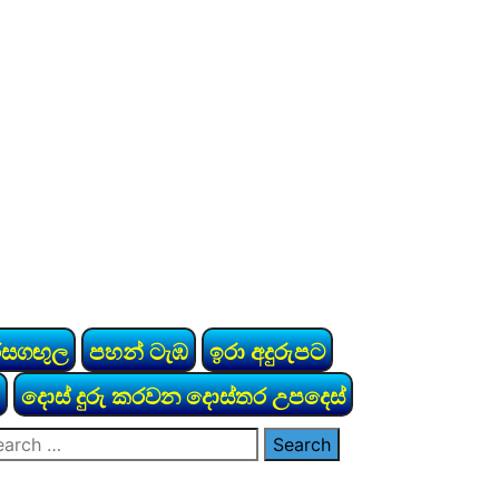
රසගඟුල
පහන් ටැඹ
ඉරා අදුරුපට
දොස් දුරු කරවන දොස්තර උපදෙස්
arch
: