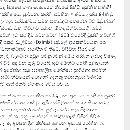
ණනක් පැරණි සාම්ප්‍රදායික විශ්වාසය අදටත් භාරතීය
, දිව්‍යමය ගංගා මාතාවගේ තීරයේ පිහිටි මුක්ති භවන්හිදී
ක්තිකයෝ ප්‍රාර්ථනා කරති. එමඟින් ආත්මය ලක්ෂ 84ක් වූ
හටම මුදා හැර පරමාත්මය සමඟ ඒකාබද්ධ කෙරෙන බව ඔවුන්ගේ
ෂ්ඨාව වන නිවනට සමාන හින්දු විශ්වාසයකි. මෙම
වෙන් ඉටු කර දීම වෙනුවෙන් 1908 වසරේදී මුක්ති භවන්හි
ී ප්‍රකට ඩැල්මියා (Dalmia) පවුලේ දායකත්වයෙන් එය
ානාත්මකව ස්ථාපිත වී තිබේ. විසිවන සියවසේ
ඩනැංවූ ඩැල්මියා පවුල වෙනුවෙන් මෙය අරඹන ලද්දේ විෂ්ණු
ැන් සිට අද වන තුරු වයෝවෘද්ධ මෙන්ම රෝගී පුද්ගලයන්
මන් අපේක්ෂා කළ සදාකාලික මෝක්ෂය ප්‍රාර්ථනා කරමින්
. ඒ සම්බන්ධයෙන් බොහෝ දෙනකු පවසනුයේ මරණය
 ලොව ඇති එකම ස්ථානය මෙය බව ය.
හෙත් සාමාන්‍ය වාණිජ හෝටලයක දැක ගත හැකි පහසුකම්
්පසින්ම වෙනස් වූ, දැඩි වත්පිළිවෙත් සහ අතිශය සරල
ලාභය නොව, මරණාසන්න පුද්ගලයන්ට සැනසිලිදායක
ඇතුළත් කරගනු ලබන්නේ වෛද්‍යවරුන් විසින් ජීවිත
ලත්, අවසන් දින කිහිපය ගෙවන අසාධ්‍ය රෝගීන් හා