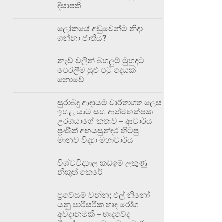
දිසාපති
ලෝකයේ අඩුවෙන්ම නිදා
ගන්නා ජාතිය?
නැව් වලින් බහලුම් මුහුදට
පෙරලීම සුළු පටු දෙයක්
නොවේ
සුරාබදු ආදායම වාර්තාගත ලෙස
ඉහළ යාම සහ ආත්මභක්ෂක
උරගයාගේ කතාව – ආචාර්ය
ප්‍රණීත් අභයසුන්දර හිටපු
මානව විද්‍යා මහාචාර්ය
විශ්වවිද්‍යාල කඩඉම් ලකුණු
නිකුත් කෙරේ
ප්‍රවේසම් වන්න; එල් නිනෝ
යනු පාරිසරික හෘද රෝග
අවදානමකි – හෘදවේද