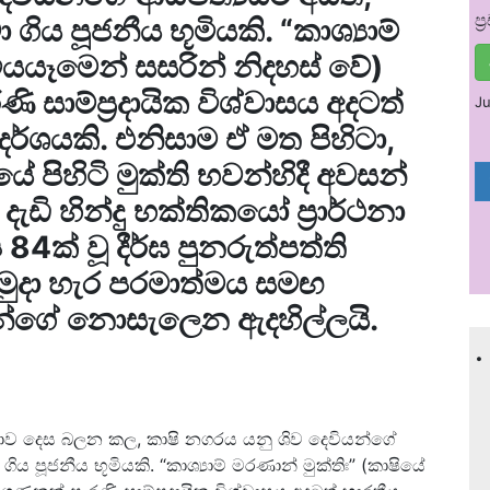
ප
ය පූජනීය භූමියකි. “කාශ්‍යාම්
මියයෑමෙන් සසරින් නිදහස් වේ)
සාම්ප්‍රදායික විශ්වාසය අදටත්
Ju
දර්ශයකි. එනිසාම ඒ මත පිහිටා,
ේ පිහිටි මුක්ති භවන්හිදී අවසන්
ඩි හින්දු භක්තිකයෝ ප්‍රාර්ථනා
4ක් වූ දීර්ඝ පුනරුත්පත්ති
ම මුදා හැර පරමාත්මය සමඟ
්ගේ නොසැලෙන ඇදහිල්ලයි.
.
මිකාව දෙස බලන කල, කාෂි නගරය යනු ශිව දෙවියන්ගේ
 පූජනීය භූමියකි. “කාශ්‍යාම් මරණාන් මුක්තිඃ” (කාෂියේ