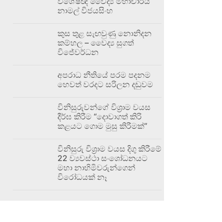
විශේෂඥ වෛද්‍ය මහාචාර්ය
නාමල් විජයසිංහ
කුස තුළ සැඟවුණු නොනිදන
කම්හල – වෛද්‍ය සුගත්
විජේවර්ධන
අපරාධ නීතියේ පරම පදනම
හෙවත් වරදට සරිලන දඬුවම
විනිසුරුවන්ගේ විශ්‍රාම වයස
දීර්ඝ කිරීම “දොවාගත් කිරි
කළයට ගොම මුසු කිරීමක්”
විනිසුරු විශ්‍රාම වයස දිගු කිරීමේ
22 ව්‍යවස්ථා සංශෝධනයට
මහා නාහිමිවරුන්ගෙන්
විරෝධයක් නෑ