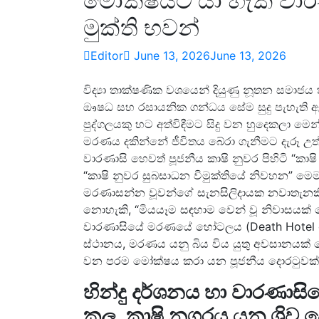
මෝක්ෂයට යා හැකි ව
මුක්ති භවන්
Editor
June 13, 2026
June 13, 2026
විද්‍යා තාක්ෂණික වශයෙන් දියුණු නූතන සම
ඖෂධ සහ රසායනික ගන්ධය සේම සුදු පැහැති ඇඳ 
පුද්ගලයකු හට අත්විඳීමට සිදු වන හුදෙකලා මෙන
මරණය දකින්නේ ජීවිතය බේරා ගැනීමට දැරූ උත්ස
වාරණාසි හෙවත් පූජනීය කාෂි නුවර පිහිටි “කාෂ
“කාෂි නුවර සුබසාධන විමුක්තියේ නිවහන” මෙ
මරණාසන්න වූවන්ගේ සැනසිලිදායක නවාතැනකි
නොහැකි, “මියයෑම සඳහාම වෙන් වූ නිවාසයක්
වාරණාසියේ මරණයේ හෝටලය (Death Hotel of V
ස්ථානය, මරණය යනු බිය විය යුතු අවසානයක් 
වන පරම මෝක්ෂය කරා යන පූජනීය දොරටුවක් බ
හින්දු දර්ශනය හා වාරණාසි
කල, කාෂි නගරය යනු ශිව ද