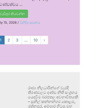
්‍රචණ්ඩත්වය …
වැඩිපුර කියවන්න
ly 15, 2026
/
විනිවිද සායනය
1
2
3
…
10
›
රාජ්‍ය නිලධාරීන්ගේ වැරදි
තීරණවලට දණ්ඩ නීති සංග්‍රහය
යෙදවීම බරපතල අවභාවිතයකි
– සුනිල් කන්නන්ගර කොළඹ,
රත්නපුර, අම්පාර හිටපු මහ