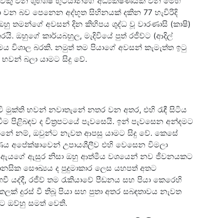
වකු වන ශුභශිෂ් භුටියානිගේ අධ්‍යක්ෂණයක් වන මෙහි
 බව පෙනෙන අද්භූත සිහිනයක් දකින 77 හැවිරිදි
ු ඔහු තමන්ගේ අවසන් දින කිහිපය ශුද්ධ වූ වාරණාසි (කාෂි)
ඔහුගේ කාර්යබහුල, මැදිවියේ පුත් රජීව්ට (ආදිල්
ෙය විශාල බරකි. නමුත් තම පියාගේ අවසන් කැමැත්ත ඉටු
ි භවන් බලා යාමට සිදු වේ.
ි මුක්ති භවන් නවාතැනේ නතර වන අතර, එහි රැඳී සිටිය
ීම පිළිබඳව ද චිත්‍රපටයේ පැවසෙයි. ඉන් පැවසෙන අන්දමට
නේ නම්, ඔවුන්ට නැවත ආපසු යාමට සිදු වේ. කෙසේ
මරණය අපේක්ෂාවෙන් උපායශීලීව එහි වෙසෙන විමලා
අතර, ඇයගේ ඇසුර නිසා ඔහු ආත්මීය වශයෙන් නව ජීවනයකට
ානසික සෞඛ්‍යය ද පුදුමාකාර ලෙස යහපත් අතට
වී යද්දී, රජීව් තම රැකියාවේ පීඩනය සහ පියා කෙරෙහි
් දුරස් වී තිබූ පියා සහ පුතා අතර සබඳතාවය නැවත
ට ඔව්හු සමත් වෙති.