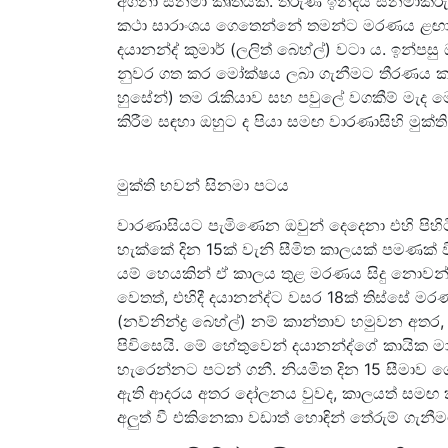
අගනා සිනමා කෘතියකි. තරුණ ඉන්දීය සිනමාකරු
කථා සාරාංශය ගෙතෙන්නේ තමන්ට මරණය ළඟා වන
දයානන්ද් කුමාර් (ලලිත් බෙහ්ල්) වටා ය. ඉන්පස
නුවර ගත කර මෝක්ෂය ලබා ගැනීමට තීරණය කරයි. 
හුසේන්) තම රැකියාව සහ පවුලේ වගකීම් මැද ම
කිරීම සඳහා ඔහුට ද පියා සමඟ වාරණාසිහි මුක්ත
මුක්ති භවන් සිනමා පටය
වාරණාසියට පැමිණෙන ඔවුන් දෙදෙනා එහි පිහිට
හැක්කේ දින 15ක් වැනි සීමිත කාලයක් පමණක් ව
යම් හෙයකින් ඒ කාලය තුළ මරණය සිදු නොවන්
වෙතත්, එහිදී දයානන්ද්ට වසර 18ක් තිස්සේ 
(නව්නින්ද්‍ර බෙහ්ල්) නම් කාන්තාව හමුවන 
පිවිසෙයි. මේ හේතුවෙන් දයානන්ද්ගේ කායික ම
හැරෙන්නට පටන් ගනී. නියමිත දින 15 සීමාව ගෙ
ඇති ආදරය අතර දෝලනය වුවද, කාලයත් සමඟ කලක
අලුත් වී එකිනෙකා වඩාත් හොඳින් තේරුම් ගැනීම