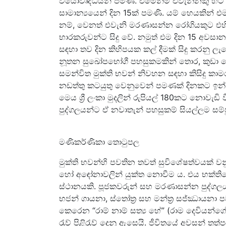
වයෝවෘද්ධයන් පමණි. එමෙන්ම එවැන්නකු හට ව
සාමාන්‍යයෙන් දින 15ක් පමණි. යම් හෙයකින්
නම්, වෙනත් එවැනි මරණාසන්න රෝගියකුට එහි
භාරකරුවන්ට සිදු වේ. නමුත් එම දින 15 අ
සඳහා තව දින කිහිපයක කල් දීමක් සිදු කරනු ලැබ
නූතන සුඛෝපභෝගී පහසුකමකින් තොර, කුඩා ක
සමන්විත මුක්ති භවන් නිවහන සඳහා කිසිදු කාම
නඩත්තු කටයුතු වෙනුවෙන් පමණක් දිනකට ඉන්දි
මෙය ශ්‍රී ලංකා මුදලින් රුපියල් 180කට නොව
පුද්ගලයන්ට ඒ නවාතැන් පහසුකම් සියල්ලම සම
මණිකර්ණිකා තොටුපල
මුක්ති භවන්හි පවතින තවත් සුවිශේෂත්වයක් ව
හෝ අඳෝනාවලින් යුක්ත නොවීම ය. එය භක්තියෙන
ස්ථානයකි. පූජකවරුන් සහ මරණාසන්න පුද්ගල
භජන් ගායනා, ස්තෝත්‍ර සහ මන්ත්‍ර සජ්ඣායනා
කෙරෙන “රාම් නාම් සත්‍ය හේ” (රාම දෙවියන්ග
රැව් පිළිරැව් දෙනු ඇසෙයි. ජීවිතයේ අවසන් ත