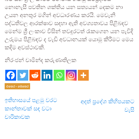
නොනැසී පවතින ශක්තිය යන සත්‍යයන් දෙකම නා
උයන අනතුර මගින් අවධාරණය කරයි. මෙවැනි
පද්ධතිවල ආරක්ෂාව සඳහා ඇති අවශ්‍යතාවය පිළිබඳව
මෙන්ම ශ්‍රී ලංකාව විසින් තවදුරටත් රැකගෙන යන පැවිදි
උරුමය පිළිබඳව ද වැඩි අවධානයක් යොමු කිරීමට මෙය
කදිම අවස්ථාවකි.
නිරංජන් චාමින්ද කරුණාතිලක
එතෙර - මෙතෙර
ඉතිහාසයේ පළමු වරට
අදත් ප්‍රදේශ කිහිපයකට
කාන්තාවක් සඳ වටා
වැසි
චාරිකාවක