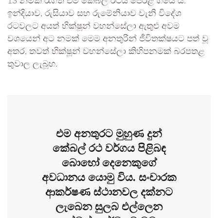
13 නමක් රැගත් එම කේබල් රථය පෙරළී ගියේ ය.
ඉන්දියාව, රුසියාව සහ රුමේනියාව වැනි විදේශ
රටවලට අයත් භික්ෂූන් වහන්සේලා ඇතුළු අවම
වශයෙන් අට නමක් මෙම අනතුරින් ජීවිතක්ෂයට පත් වූ
අතර, තවත් භික්ෂූන් වහන්සේලා කිහිපනමක් බරපතළ
තුවාල ලැබූහ.
එම අනතුරට මුහුණ දුන්
කේබල් රථ වර්ගය පිළිබඳ
බොහෝ දෙනෙකුගේ
අවධානය යොමු විය. සංචාරක
ආකර්ෂණ ස්ථානවල දක්නට
ලැබෙන සුලබ එල්ලෙන