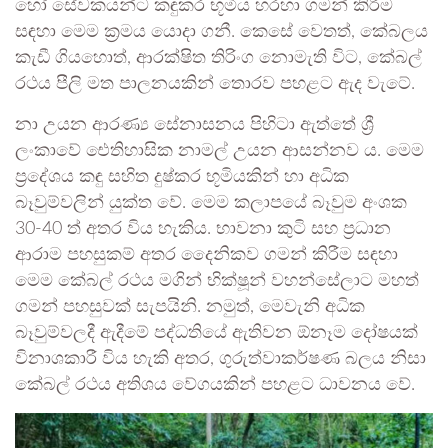
හෝ සේවකයන්ට කඳුකර භූමිය හරහා ගමන් කිරීම
සඳහා මෙම ක්‍රමය යොදා ගනී. කෙසේ වෙතත්, කේබලය
කැඩී ගියහොත්, ආරක්ෂිත තිරිංග නොමැති විට, කේබල්
රථය පීලි මත පාලනයකින් තොරව පහළට ඇද වැටේ.
නා උයන ආරණ්‍ය සේනාසනය පිහිටා ඇත්තේ ශ්‍රී
ලංකාවේ ඓතිහාසික නාමල් උයන ආසන්නව ය. මෙම
ප්‍රදේශය කඳු සහිත දුෂ්කර භූමියකින් හා අධික
බෑවුම්වලින් යුක්ත වේ. මෙම කලාපයේ බෑවුම අංශක
30-40 ත් අතර විය හැකිය. භාවනා කුටි සහ ප්‍රධාන
ආරාම පහසුකම් අතර දෛනිකව ගමන් කිරීම සඳහා
මෙම කේබල් රථය මගින් භික්ෂූන් වහන්සේලාට මහත්
ගමන් පහසුවක් සැපයිනි. නමුත්, මෙවැනි අධික
බෑවුම්වලදී ඇදීමේ පද්ධතියේ ඇතිවන ඕනෑම දෝෂයක්
විනාශකාරී විය හැකි අතර, ගුරුත්වාකර්ෂණ බලය නිසා
කේබල් රථය අතිශය වේගයකින් පහළට ධාවනය වේ.