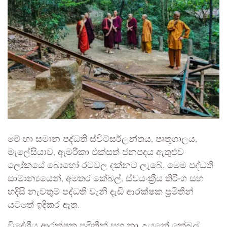
මේ හා සමාන පද්ධති ස්විට්සර්ලන්තය, පෘතුගාලය,
මැලේසියාව, ඇමරිකා එක්සත් ජනපදය ඇතුළුව
ලෝකයේ බොහෝ රටවල දක්නට ලැබේ. මෙම පද්ධති
සාමාන්‍යයෙන්, අමතර කේබල්, ස්වයංක්‍රීය තිරිංග සහ
හදිසි නැවතුම් පද්ධති වැනි දැඩි ආරක්ෂක ප්‍රමිතීන්
යටතේ ඉදිකර ඇත.
විදේශීය ආරක්ෂක ප්‍රමිතීන් සහ නා උයනේ කේබල්