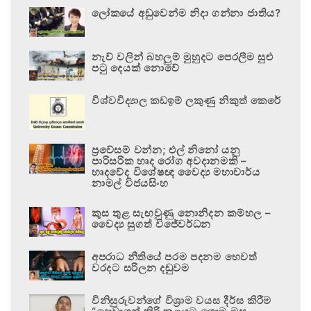
ලෝකයේ අඩුවෙන්ම නිදා ගන්නා ජාතිය?
නැව් වලින් බහලුම් මුහුදට පෙරලීම සුළු
පටු දෙයක් නොවේ
විශ්වවිද්‍යාල කඩඉම් ලකුණු නිකුත් කෙරේ
ප්‍රවේසම් වන්න; එල් නිනෝ යනු
පාරිසරික හෘද රෝග අවදානමකි –
හෘදවේද විශේෂඥ වෛද්‍ය මහාචාර්ය
නාමල් විජයසිංහ
කුස තුළ සැඟවුණු නොනිදන කම්හල –
වෛද්‍ය සුගත් විජේවර්ධන
අපරාධ නීතියේ පරම පදනම හෙවත්
වරදට සරිලන දඬුවම
විනිසුරුවන්ගේ විශ්‍රාම වයස දීර්ඝ කිරීම