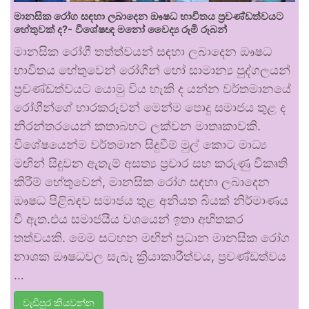
මානසික රෝග සඳහා ලබාදෙන ඖෂධ භාවිතය ප්‍රචණ්ඩත්වයට
හේතුවක් ද?- විශේෂඥ මනෝ වෛද්‍ය රූමි රූබන්
මානසික රෝගී තත්ත්වයන් සඳහා ලබාදෙන ඖෂධ
භාවිතය හේතුවෙන් රෝගීන් හෝ සාමාන්‍ය පුද්ගලයන්
ප්‍රචණ්ඩත්වයට යොමු විය හැකි ද යන්න වර්තමානයේ
රෝගීන්ගේ භාරකරුවන් මෙන්ම පොදු සමාජය තුළ ද
නිරන්තරයෙන් කතාබහට ලක්වන මාතෘකාවකි.
විශේෂයෙන්ම වර්තමාන සිදුවීම් මුල් කොට මාධ්‍ය
මඟින් සිදුවන ඇතැම් අසත්‍ය ප්‍රචාර සහ කරුණු විකෘති
කිරීම් හේතුවෙන්, මානසික රෝග සඳහා ලබාදෙන
ඖෂධ පිළිබඳව සමාජය තුළ අනියත බියක් නිර්මාණය
වී ඇත.එය සමාජයීය වශයෙන් ඉතා අහිතකර
තත්වයකි. මෙම සටහන මඟින් ප්‍රධාන මානසික රෝග
නාශක ඖෂධවල සැබෑ ක්‍රියාකාරීත්වය, ප්‍රචණ්ඩත්වය
…
වැඩිපුර කියවන්න