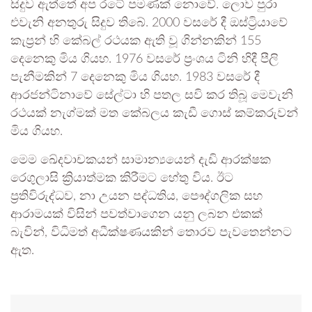
සිදුව ඇත්තේ අප රටේ පමණක් නොවේ. ලොව පුරා
එවැනි අනතුරු සිදුව තිබේ. 2000 වසරේ දී ඔස්ට්‍රියාවේ
කැප්‍රන් හි කේබල් රථයක ඇති වූ ගින්නකින් 155
දෙනෙකු මිය ගියහ. 1976 වසරේ ප්‍රංශය ටිනි හිදී පීලි
පැනීමකින් 7 දෙනෙකු මිය ගියහ. 1983 වසරේ දී
ආරජන්ටිනාවේ සේල්ටා හි පතල සවි කර තිබූ මෙවැනි
රථයක් නැග්මක් මත කේබලය කැඩී ගොස් කම්කරුවන්
මිය ගියහ.
මෙම ඛේදවාචකයන් සාමාන්‍යයෙන් දැඩි ආරක්ෂක
රෙගුලාසි ක්‍රියාත්මක කිරීමට හේතු විය. ඊට
ප්‍රතිවිරුද්ධව, නා උයන පද්ධතිය, පෞද්ගලික සහ
ආරාමයක් විසින් පවත්වාගෙන යනු ලබන එකක්
බැවින්, විධිමත් අධීක්ෂණයකින් තොරව පැවතෙන්නට
ඇත.