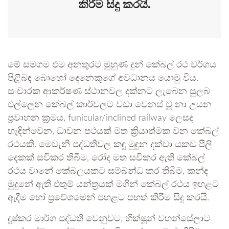
කිරීම සිදු කරයි.
මේ සමගම එම අනතුරට මුහුණ දුන් කේබල් රථ වර්ගය
පිළිබඳ බොහෝ දෙනෙකුගේ අවධානය යොමු විය.
සංචාරක ආකර්ෂණ ස්ථානවල දක්නට ලැබෙන සුලබ
එල්ලෙන කේබල් කාර්වලට වඩා වෙනස් වූ නා උයන
ප්‍රවාහන ක්‍රමය, funicular/inclined railway ලෙසද
හැඳින්වෙන, ධාවන පථයක් මත ක්‍රියාත්මක වන කේබල්
රථයකි. මෙවැනි පද්ධතිවල කඳු මුඳුන දක්වා යකඩ පීලි
දෙකක් සවිකර තිබීම, රෝද මත සවිකර ඇති කේබල්
රථය වානේ කේබලයකට සම්බන්ධ කර තිබීම, කන්ද
මුදුනේ ඇති එතුම් යන්ත්‍රයක් මගින් කේබල් රථය ඉහළට
ඇදීම හෝ ප්‍රවේශමෙන් පහළට පහත් කිරීම සිදු කරයි.
දුෂ්කර මාර්ග පද්ධති වෙනුවට, භික්ෂූන් වහන්සේලාට