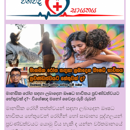
මානසික රෝග සඳහා ලබාදෙන ඖෂධ භාවිතය ප්‍රචණ්ඩත්වයට
හේතුවක් ද?- විශේෂඥ මනෝ වෛද්‍ය රූමි රූබන්
මානසික රෝගී තත්ත්වයන් සඳහා ලබාදෙන ඖෂධ
භාවිතය හේතුවෙන් රෝගීන් හෝ සාමාන්‍ය පුද්ගලයන්
ප්‍රචණ්ඩත්වයට යොමු විය හැකි ද යන්න වර්තමානයේ