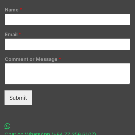
Name
*
Email
*
Comment or Message
*
Submit
Chat on WhatsApp (+94 77 359 6107)