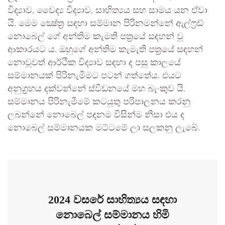
විද්‍යාව, වෛද්‍ය විද්‍යාව, සාහිත්‍යය සහ සාමය යන ඒවා
යි. මෙම ක්‍ෂේත්‍ර සඳහා සම්මාන පිරිනමන්නේ ඇල්ෆ්‍රඩ්
නොබෙල් ගේ අන්තිම කැමති පත්‍රයේ සඳහන් වූ
ආකාරයට ය. ඔහුගේ අන්තිම කැමැති පත්‍රයේ සඳහන්
නොවූවත් ආර්ථික විද්‍යාව සඳහා ද පසු කාලයේ
සම්මානයක් පිරිනැමීමට පටන් ගත්තේය. එයට
අනුග්‍රහය දක්වන්නේ ස්වීඩනයේ මහ බැංකුව යි.
සම්මානය පිරිනැමීමේ කටයුතු පරිපාලනය කරනු
ලබන්නේ නොබෙල් පදනම විසින්ම නිසා එය ද
නොබෙල් සම්මානයක මට්ටමේ ලා සලකනු ලැබේ.
2024 වසරේ සාහිත්‍යය සඳහා
නොබෙල් සම්මානය හිමි