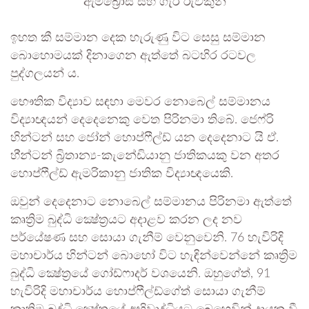
ඇම්බ්‍රොස් සහ ගැරී රුව්කුන්
ඉහත කී සම්මාන දෙක හැරුණු විට සෙසු සම්මාන
බොහොමයක් දිනාගෙන ඇත්තේ බටහිර රටවල
පුද්ගලයන් ය.
භෞතික විද්‍යාව සඳහා මෙවර නොබෙල් සම්මානය
විද්‍යාඥයන් දෙදෙනෙකු වෙත පිරිනමා තිබේ. ජෙෆ්රි
හින්ටන් සහ ජෝන් හොප්ෆීල්ඩ් යන දෙදෙනාට යි ඒ.
හි්න්ටන් බ්‍රිතාන්‍ය-කැනේඩියානු ජාතිකයකු වන අතර
හොප්ෆීල්ඩ් ඇමරිකානු ජාතික විද්‍යාඥයෙකි.
ඔවුන් දෙදෙනාට නොබෙල් සම්මානය පිරිනමා ඇත්තේ
කෘත්‍රිම බුද්ධි ක්‍ෂේත්‍රයට අදාළව කරන ලද නව
පර්යේෂණ සහ සොයා ගැනීම් වෙනුවෙනි. 76 හැවිරිදි
මහාචාර්ය හින්ටන් බොහෝ විට හැඳින්වෙන්නේ කෘත්‍රිම
බුද්ධි ක්‍ෂේත්‍රයේ ගෝඩ්ෆාදර් වශයෙනි. ඔහුගේත්, 91
හැවිරිදි මහාචාර්ය හොප්ෆීල්ඩ්ගේත් සොයා ගැනීම්