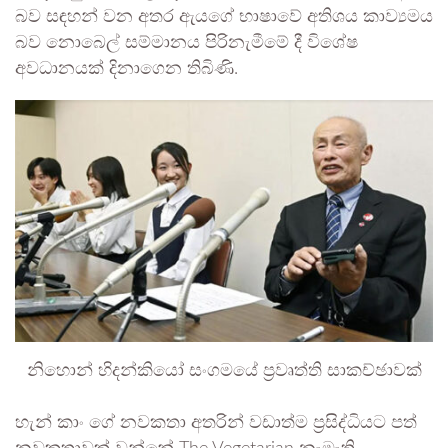
බව සඳහන් වන අතර ඇයගේ භාෂාවේ අතිශය කාව්‍යමය
බව නොබෙල් සම්මානය පිරිනැමීමේ දී විශේෂ
අවධානයක් දිනාගෙන තිබිණි.
නිහොන් හිදන්කියෝ සංගමයේ ප්‍රවෘත්ති සාකච්ඡාවක්
හැන් කාං ගේ නවකතා අතරින් වඩාත්ම ප්‍රසිද්ධියට පත්