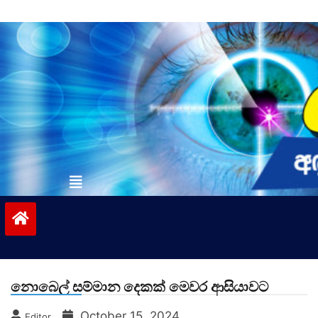
Skip
to
content
vinivida.lk
නොබෙල් සම්මාන දෙකක් මෙවර ආසියාවට
October 15, 2024
Editor