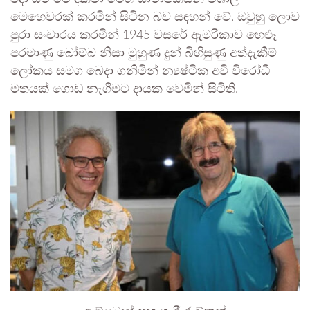
මෙහෙවරක් කරමින් සිටින බව සඳහන් වේ. ඔවුහු ලොව
පුරා සංචාරය කරමින් 1945 වසරේ ඇමරිකාව හෙළුෑ
පරමාණු බෝම්බ නිසා මුහුණ දුන් බිහිසුණු අත්දැකීම්
ලෝකය සමග බෙදා ගනිමින් න්‍යෂ්ටික අවි විරෝධී
මතයක් ගොඩ නැගීමට දායක වෙමින් සිටිති.