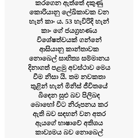
කරගෙන ඇත්තේ දකුණු
කොරියානු ලේඛිකාවක වන
හැන් කාං ය. 53 හැවිරිදි හැන්
කාං ගේ ජයග්‍රහණය
විශේෂත්වයක් ගන්නේ
ආසියානු කාන්තාවක
නොබෙල් සාහිත්‍ය සම්මානය
දිනාගත් පළමු අවස්ථාව මෙය
වීම නිසා යි. තම නවකතා
තුළින් හැන් මිනිස් ජීවිතයේ
බිඳෙන සුළු බව පිලිබඳ
බොහෝ විට නිරූපනය කර
ඇති බව සඳහන් වන අතර
ඇයගේ භාෂාවේ අතිශය
කාව්‍යමය බව නොබෙල්