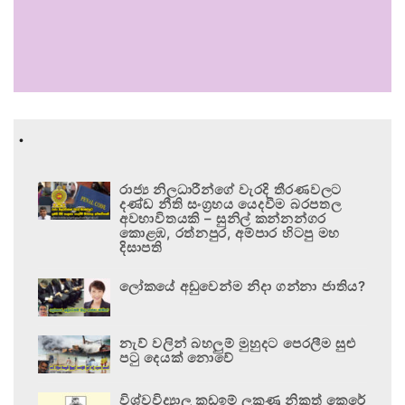
.
රාජ්‍ය නිලධාරීන්ගේ වැරදි තීරණවලට
දණ්ඩ නීති සංග්‍රහය යෙදවීම බරපතල
අවභාවිතයකි – සුනිල් කන්නන්ගර
කොළඹ, රත්නපුර, අම්පාර හිටපු මහ
දිසාපති
ලෝකයේ අඩුවෙන්ම නිදා ගන්නා ජාතිය?
නැව් වලින් බහලුම් මුහුදට පෙරලීම සුළු
පටු දෙයක් නොවේ
විශ්වවිද්‍යාල කඩඉම් ලකුණු නිකුත් කෙරේ