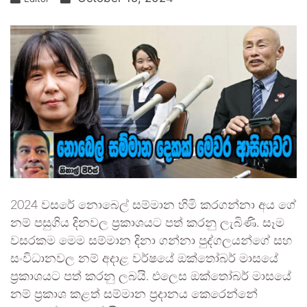
2024 වසරේ නොබෙල් සම්මාන හිමි කරගන්නා අය ගේ
නම් පසුගිය දිනවල ප්‍රකාශයට පත් කරනු ලැබිණි. සෑම
වසරකම මෙම සම්මාන දිනා ගන්නා පුද්ගලයන්ගේ සහ
සංවිධානවල නම් අදාළ වර්ෂයේ ඔක්තෝබර් මාසයේ
ප්‍රකාශයට පත් කරනු ලබයි. එලෙස ඔක්තෝබර් මාසයේ
නම් ප්‍රකාශ කළත් සම්මාන ප්‍රදානය කෙරෙන්නේ