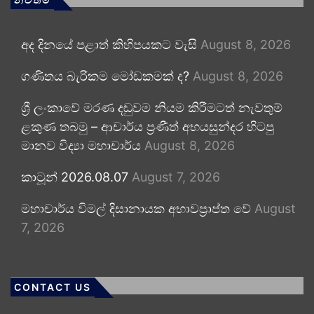
අද දිනයේ පළාත් කිහිපයකට වැසි
August 8, 2026
ගණිතය බැරිකම මෝඩකමක් ද?
August 8, 2026
ශ්‍රී ලංකාවේ මරණ දඬුවම නියම කිරීමටත් නැවතුම්
ළකුණ තබමු – ආචාර්ය ප්‍රණීත් අභයසුන්දර හිටපු
මානව විද්‍යා මහාචාර්ය
August 8, 2026
කාටූන් 2026.08.07
August 7, 2026
මහාචාර්ය විමල් දිසානායක අභාවප්‍රාප්ත වේ
August
7, 2026
CONTACT US