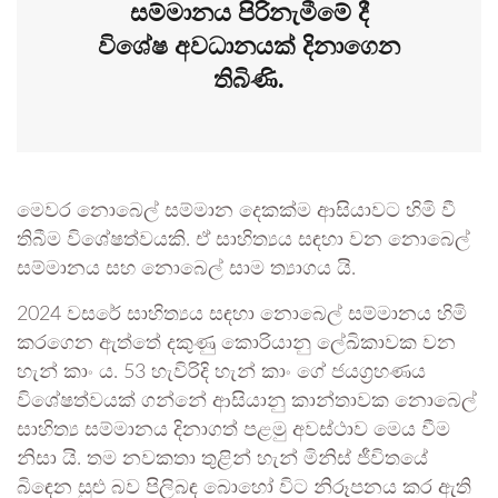
සම්මානය පිරිනැමීමේ දී
විශේෂ අවධානයක් දිනාගෙන
තිබිණි.
මෙවර නොබෙල් සම්මාන දෙකක්ම ආසියාවට හිමි වී
තිබීම විශේෂත්වයකි. ඒ සාහිත්‍යය සඳහා වන නොබෙල්
සම්මානය සහ නොබෙල් සාම ත්‍යාගය යි.
2024 වසරේ සාහිත්‍යය සඳහා නොබෙල් සම්මානය හිමි
කරගෙන ඇත්තේ දකුණු කොරියානු ලේඛිකාවක වන
හැන් කාං ය. 53 හැවිරිදි හැන් කාං ගේ ජයග්‍රහණය
විශේෂත්වයක් ගන්නේ ආසියානු කාන්තාවක නොබෙල්
සාහිත්‍ය සම්මානය දිනාගත් පළමු අවස්ථාව මෙය වීම
නිසා යි. තම නවකතා තුළින් හැන් මිනිස් ජීවිතයේ
බිඳෙන සුළු බව පිලිබඳ බොහෝ විට නිරූපනය කර ඇති