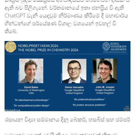
කෘත්‍රිම බුද්ධි ක්‍ෂේත්‍රයේ අභිවෘද්ධියට බෙහෙවින් දායක වී
ඇති බව පිලිගැනේ. වර්තමානයේ ඉතා ජනප්‍රිය වී ඇති
ChatGPT වැනි යෙදවුම් නිර්මාණය කිරීමේ දී මහාචාර්ය
හින්ටන්ගේ පර්යේෂණ විශාල වශයෙන් ඉවහල් වී
තිබේ.
රසායන විද්‍යා සම්මානය දිනූ බේකර්, හසබිස් සහ ජම්පර්