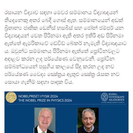
රසායන විද්‍යාව සඳහා මෙවර සම්මානය විද්‍යාඥයන්
තිදෙනෙකු අතර බෙදී ගොස් ඇත. සම්මානයෙන් අඩක්
බ්‍රිතාන්‍ය ජාතික ඩෙනිස් හසබිස් සහ ජෝන් ජම්පර් යන
විද්‍යාඥයන් වෙත පිරිනමා ඇති අතර ඉතිරි අඩ පිරිනමා
ඇත්තේ ඇමරිකාවේ ඩේවිඩ් බේකර් නැමැති විද්‍යාඥයාට
ය. ඔවුන්ට සම්මානය පිරිනමා ඇත්තේ ප්‍රෝටීනවලට
අදාළව කරන ලද පර්යේෂණ වෙනුවෙනි. ප්‍රෝටීන
සම්බන්ධයෙන් පසුගිය කාලයේ සිදු කරන ලද නව
පර්යේෂණ වෛද්‍ය ක්‍ෂේත්‍රය ඇතුළු ක්‍ෂේත්‍ර රැසක නව
සොයා ගැනීම් සඳහා පාදක විය.