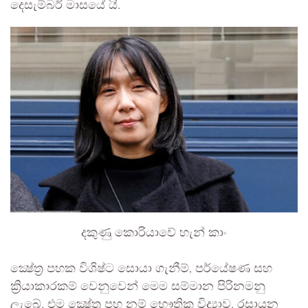
දෙසැම්බර් මාසයේ යි.
දකුණු කොරියාවේ හැන් කාං
ක්‍ෂේත්‍ර පහක විශිෂ්ට සොයා ගැනීම්, පර්යේෂණ සහ
ක්‍රියාකාරකම් වෙනුවෙන් මෙම සම්මාන පිරිනමනු
ලැබේ. එම ක්‍ෂේත්‍ර පහ නම් භෞතික විද්‍යාව, රසායන