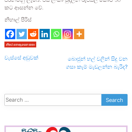
පිරිනමනු ලැබේ. එය ලංකා මුදලින් රුපියල් කෝටි 30
කට ආසන්න වේ.
නිහාල් පීරිස්
නිතර නොඇසෙන කතා
වැස්සේ අඩුවක්
බොජුන් හල් වලින් සිදු වන
ගසා කෑම් මැඩලන්න බැරිද?