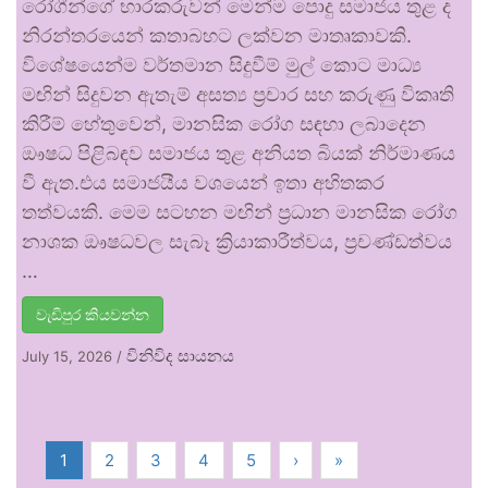
රෝගීන්ගේ භාරකරුවන් මෙන්ම පොදු සමාජය තුළ ද
නිරන්තරයෙන් කතාබහට ලක්වන මාතෘකාවකි.
විශේෂයෙන්ම වර්තමාන සිදුවීම් මුල් කොට මාධ්‍ය
මඟින් සිදුවන ඇතැම් අසත්‍ය ප්‍රචාර සහ කරුණු විකෘති
කිරීම් හේතුවෙන්, මානසික රෝග සඳහා ලබාදෙන
ඖෂධ පිළිබඳව සමාජය තුළ අනියත බියක් නිර්මාණය
වී ඇත.එය සමාජයීය වශයෙන් ඉතා අහිතකර
තත්වයකි. මෙම සටහන මඟින් ප්‍රධාන මානසික රෝග
නාශක ඖෂධවල සැබෑ ක්‍රියාකාරීත්වය, ප්‍රචණ්ඩත්වය
…
වැඩිපුර කියවන්න
විනිවිද සායනය
July 15, 2026
/
1
2
3
4
5
›
»