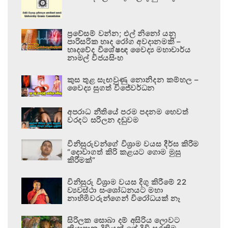
ප්‍රවේසම් වන්න; එල් නිනෝ යනු
පාරිසරික හෘද රෝග අවදානමකි –
හෘදවේද විශේෂඥ වෛද්‍ය මහාචාර්ය
නාමල් විජයසිංහ
කුස තුළ සැඟවුණු නොනිදන කම්හල –
වෛද්‍ය සුගත් විජේවර්ධන
අපරාධ නීතියේ පරම පදනම හෙවත්
වරදට සරිලන දඬුවම
විනිසුරුවන්ගේ විශ්‍රාම වයස දීර්ඝ කිරීම
“දොවාගත් කිරි කළයට ගොම මුසු
කිරීමක්”
විනිසුරු විශ්‍රාම වයස දිගු කිරීමේ 22
ව්‍යවස්ථා සංශෝධනයට මහා
නාහිමිවරුන්ගෙන් විරෝධයක් නෑ
සිරිලක සොබා දම් අසිරිය ලොවට