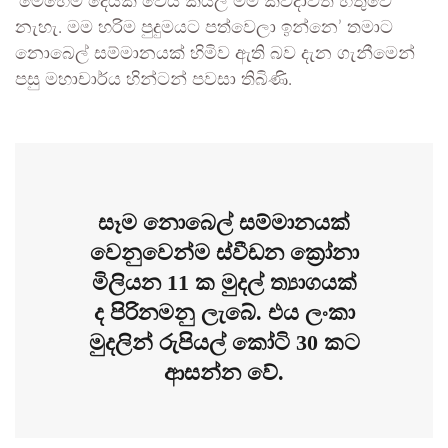
‘මෙහෙම දෙයක් වෙයි කියල මම කවදාවත් හිතුවෙ
නැහැ. මම හරිම පුදුමයට පත්වෙලා ඉන්නෙ’ තමාට
නොබෙල් සම්මානයක් හිමිව ඇති බව දැන ගැනීමෙන්
පසු මහාචාර්ය හින්ටන් පවසා තිබිණි.
සෑම නොබෙල් සම්මානයක්
වෙනුවෙන්ම ස්වීඩන ක්‍රෝනා
මිලියන 11 ක මුදල් ත්‍යාගයක්
ද පිරිනමනු ලැබේ. එය ලංකා
මුදලින් රුපියල් කෝටි 30 කට
ආසන්න වේ.