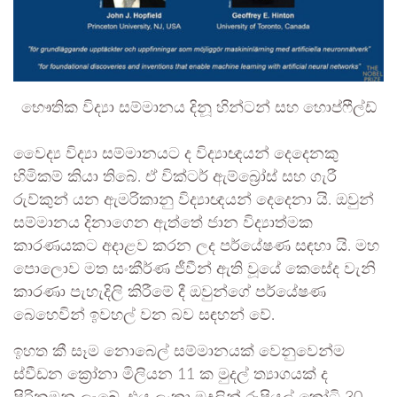
භෞතික විද්‍යා සම්මානය දිනූ හින්ටන් සහ හොප්ෆීල්ඩ්
වෛද්‍ය විද්‍යා සම්මානයට ද විද්‍යාඥයන් දෙදෙනකු
හිමිකම් කියා තිබේ. ඒ වික්ටර් ඇම්බ්‍රෝස් සහ ගැරී
රුව්කුන් යන ඇමරිකානු විද්‍යාඥයන් දෙදෙනා යි. ඔවුන්
සම්මානය දිනාගෙන ඇත්තේ ජාන විද්‍යාත්මක
කාරණයකට අදාළව කරන ලද පර්යේෂණ සඳහා යි. මහ
පොලොව මත සංකීර්ණ ජීවීන් ඇති වූයේ කෙසේද වැනි
කාරණා පැහැදිලි කිරීමේ දී ඔවුන්ගේ පර්යේෂණ
බෙහෙවින් ඉවහල් වන බව සඳහන් වේ.
ඉහත කී සෑම නොබෙල් සම්මානයක් වෙනුවෙන්ම
ස්වීඩන ක්‍රෝනා මිලියන 11 ක මුදල් ත්‍යාගයක් ද