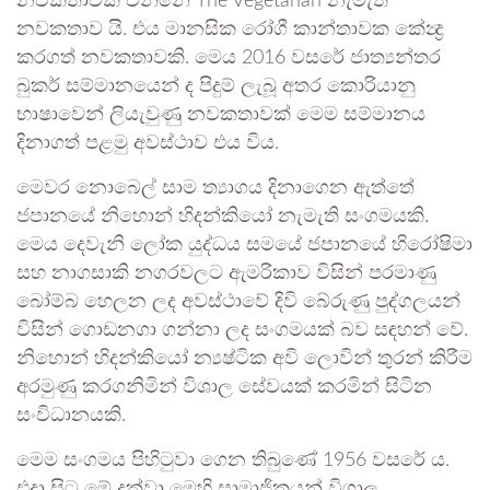
නවකතාවක් වන්නේ The Vegetarian නැමැති
නවකතාව යි. එය මානසික රෝගී කාන්තාවක කේන්‍ද්‍ර
කරගත් නවකතාවකි. මෙය 2016 වසරේ ජාත්‍යන්තර
බුකර් සම්මානයෙන් ද පිදුම් ලැබූ අතර කොරියානු
භාෂාවෙන් ලියැවුණු නවකතාවක් මෙම සම්මානය
දිනාගත් පළමු අවස්ථාව එය විය.
මෙවර නොබෙල් සාම ත්‍යාගය දිනාගෙන ඇත්තේ
ජපානයේ නිහොන් හිදන්කියෝ නැමැති සංගමයකි.
මෙය දෙවැනි ලෝක යුද්ධය සමයේ ජපානයේ හිරෝෂිමා
සහ නාගසාකි නගරවලට ඇමරිකාව විසින් පරමාණු
බෝම්බ හෙලන ලද අවස්ථාවේ දිවි බේරුණු පුද්ගලයන්
විසින් ගොඩනගා ගන්නා ලද සංගමයක් බව සඳහන් වේ.
නිහොන් හිදන්කියෝ න්‍යෂ්ටික අවි ලොවින් තුරන් කිරීම
අරමුණු කරගනිමින් විශාල සේවයක් කරමින් සිටින
සංවිධානයකි.
මෙම සංගමය පිහිටුවා ගෙන තිබුණේ 1956 වසරේ ය.
එදා සිට මේ දක්වා මෙහි සාමාජිකයන් විශාල