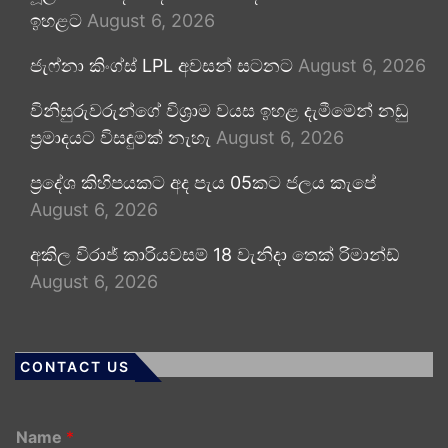
ඉහළට
August 6, 2026
ජැෆ්නා කිංග්ස් LPL අවසන් සටනට
August 6, 2026
විනිසුරුවරුන්ගේ විශ්‍රාම වයස ඉහළ දැමීමෙන් නඩු
ප්‍රමාදයට විසඳුමක් නැහැ
August 6, 2026
ප්‍රදේශ කිහිපයකට අද පැය 05කට ජලය කැපේ
August 6, 2026
අකිල විරාජ් කාරියවසම් 18 වැනිදා තෙක් රිමාන්ඩ්
August 6, 2026
CONTACT US
Name
*