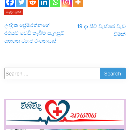
කාලීන පුවත්
උද්දික ප්‍රේමරත්නගේ
19 දා සිට වැස්සේ වැඩි
රථයට වෙඩි තැබීම සැලසුම්
වීමක්
සහගත ව්‍යාජ රංගනයක්