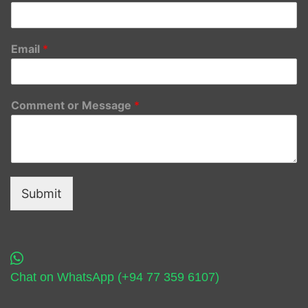
Email
*
Comment or Message
*
Submit
Chat on WhatsApp (+94 77 359 6107)