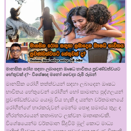
මානසික රෝග සඳහා ලබාදෙන ඖෂධ භාවිතය ප්‍රචණ්ඩත්වයට
හේතුවක් ද?- විශේෂඥ මනෝ වෛද්‍ය රූමි රූබන්
මානසික රෝගී තත්ත්වයන් සඳහා ලබාදෙන ඖෂධ
භාවිතය හේතුවෙන් රෝගීන් හෝ සාමාන්‍ය පුද්ගලයන්
ප්‍රචණ්ඩත්වයට යොමු විය හැකි ද යන්න වර්තමානයේ
රෝගීන්ගේ භාරකරුවන් මෙන්ම පොදු සමාජය තුළ ද
නිරන්තරයෙන් කතාබහට ලක්වන මාතෘකාවකි.
විශේෂයෙන්ම වර්තමාන සිදුවීම් මුල් කොට මාධ්‍ය