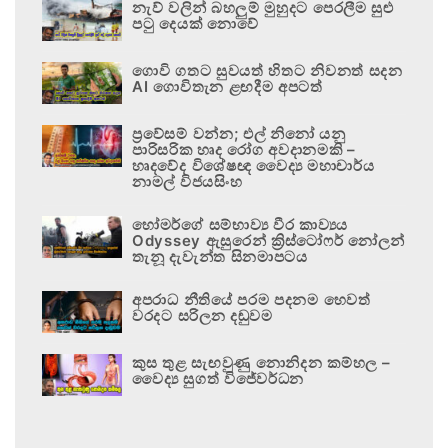
නැව් වලින් බහලුම් මුහුදට පෙරලීම සුළු
පටු දෙයක් නොවේ
ගොවි ගතට සුවයත් හිතට නිවනත් සදන
AI ගොවිතැන ළඟදීම අපටත්
ප්‍රවේසම් වන්න; එල් නිනෝ යනු
පාරිසරික හෘද රෝග අවදානමකි –
හෘදවේද විශේෂඥ වෛද්‍ය මහාචාර්ය
නාමල් විජයසිංහ
හෝමර්ගේ සම්භාව්‍ය වීර කාව්‍යය
Odyssey ඇසුරෙන් ක්‍රිස්ටෝෆර් නෝලන්
තැනූ දැවැන්ත සිනමාපටය
අපරාධ නීතියේ පරම පදනම හෙවත්
වරදට සරිලන දඬුවම
කුස තුළ සැඟවුණු නොනිදන කම්හල –
වෛද්‍ය සුගත් විජේවර්ධන