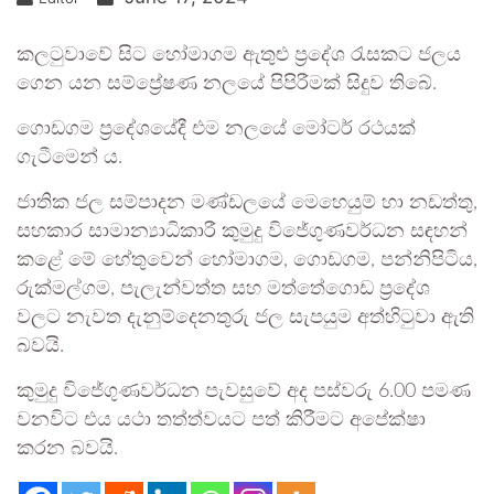
කලටුවාවේ සිට හෝමාගම ඇතුළු ප්‍රදේශ රැසකට ජලය
ගෙන යන සම්ප්‍රේෂණ නලයේ පිපිරීමක් සිදුව තිබේ.
ගොඩගම ප්‍රදේශයේදී එම නලයේ මෝටර් රථයක්
ගැටීමෙන් ය.
ජාතික ජල සම්පාදන මණ්ඩලයේ මෙහෙයුම් හා නඩත්තු,
සහකාර සාමාන්‍යාධිකාරී කුමුදු විජේගුණවර්ධන සඳහන්
කළේ මේ හේතුවෙන් හෝමාගම, ගොඩගම, පන්නිපිටිය,
රුක්මල්ගම, පැලැන්වත්ත සහ මත්තේගොඩ ප්‍රදේශ
වලට නැවත දැනුම්දෙනතුරු ජල සැපයුම අත්හිටුවා ඇති
බවයි.
කුමුදු විජේගුණවර්ධන පැවසුවේ අද පස්වරු 6.00 පමණ
වනවිට එය යථා තත්ත්වයට පත් කිරීමට අපේක්ෂා
කරන බවයි.