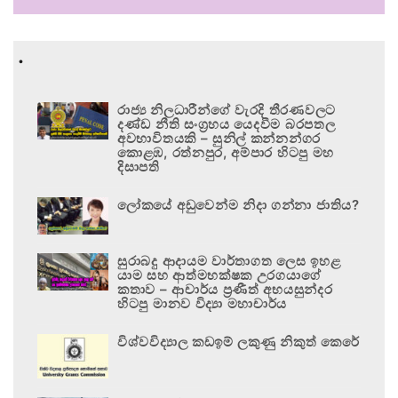
.
රාජ්‍ය නිලධාරීන්ගේ වැරදි තීරණවලට
දණ්ඩ නීති සංග්‍රහය යෙදවීම බරපතල
අවභාවිතයකි – සුනිල් කන්නන්ගර
කොළඹ, රත්නපුර, අම්පාර හිටපු මහ
දිසාපති
ලෝකයේ අඩුවෙන්ම නිදා ගන්නා ජාතිය?
සුරාබදු ආදායම වාර්තාගත ලෙස ඉහළ
යාම සහ ආත්මභක්ෂක උරගයාගේ
කතාව – ආචාර්ය ප්‍රණීත් අභයසුන්දර
හිටපු මානව විද්‍යා මහාචාර්ය
විශ්වවිද්‍යාල කඩඉම් ලකුණු නිකුත් කෙරේ