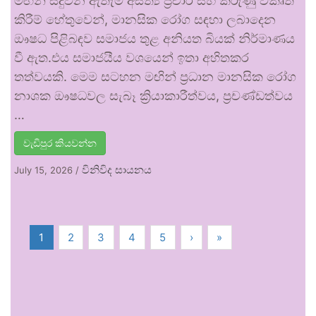
මඟින් සිදුවන ඇතැම් අසත්‍ය ප්‍රචාර සහ කරුණු විකෘති
කිරීම් හේතුවෙන්, මානසික රෝග සඳහා ලබාදෙන
ඖෂධ පිළිබඳව සමාජය තුළ අනියත බියක් නිර්මාණය
වී ඇත.එය සමාජයීය වශයෙන් ඉතා අහිතකර
තත්වයකි. මෙම සටහන මඟින් ප්‍රධාන මානසික රෝග
නාශක ඖෂධවල සැබෑ ක්‍රියාකාරීත්වය, ප්‍රචණ්ඩත්වය
…
වැඩිපුර කියවන්න
විනිවිද සායනය
July 15, 2026
/
1
2
3
4
5
›
»