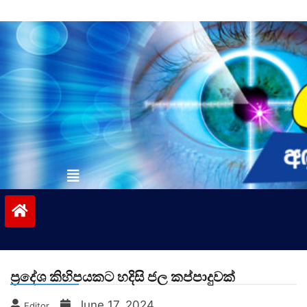
Skip
to
content
vinivida.lk
ප්‍රදේශ කිහිපයකට හදිසි ජල කප්පාදුවක්
June 17, 2024
Editor