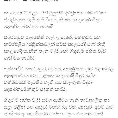
නැගෙනහිර පළාතේත් මුලතිව් දිස්ත්‍රික්කයේත් ස්ථාන
ස්වල්පයක වැසි ඇති විය හැකි බව කාලගුණ විද්‍යා
දෙපාර්තමේන්තුව පවසයි.
සබරගමුව පළාතේත් ගාල්ල, මාතර, මහනුවර සහ
නුවරඑළිය දිස්ත්‍රික්කවලත් සවස් කාලයේදී හෝ රාත්‍රී
කාලයේදී තැනින් තැන වැසි හෝ ගිගුරුම් සහිත වැසි
ඇති විය හැකියි.
බස්නාහිර, සබරගමුව, මධ්‍යම, දකුණු සහ ඌව පළාත්වල
ඇතැම් ස්ථානවල උදෑසන කාලයේදී මීදුම් සහිත
තත්ත්වයක් පැවතිය හැකි බව කාලගුණ විද්‍යා
දෙපාර්තමේන්තුව සඳහන් කරයි.
ගිගුරුම් සහිත වැසි සමග ඇතිවිය හැකි තාවකාලික තද
සුළං වලින් සහ අකුණු මඟින් සිදු වන අනතුරු අවම කර
ගැනීමට අවශ්‍ය පියවර ගන්නා ලෙස ජනතාවගෙන්