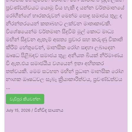
ප්‍රචණ්ඩත්වයට යොමු විය හැකි ද යන්න වර්තමානයේ
රෝගීන්ගේ භාරකරුවන් මෙන්ම පොදු සමාජය තුළ ද
නිරන්තරයෙන් කතාබහට ලක්වන මාතෘකාවකි.
විශේෂයෙන්ම වර්තමාන සිදුවීම් මුල් කොට මාධ්‍ය
මඟින් සිදුවන ඇතැම් අසත්‍ය ප්‍රචාර සහ කරුණු විකෘති
කිරීම් හේතුවෙන්, මානසික රෝග සඳහා ලබාදෙන
ඖෂධ පිළිබඳව සමාජය තුළ අනියත බියක් නිර්මාණය
වී ඇත.එය සමාජයීය වශයෙන් ඉතා අහිතකර
තත්වයකි. මෙම සටහන මඟින් ප්‍රධාන මානසික රෝග
නාශක ඖෂධවල සැබෑ ක්‍රියාකාරීත්වය, ප්‍රචණ්ඩත්වය
…
වැඩිපුර කියවන්න
විනිවිද සායනය
July 15, 2026
/