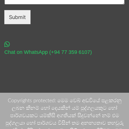
Submit
Chat on WhatsApp (+94 77 359 6107)
Copyrights protected: මෙම වෙබ් අඩවියේ පළකරනු
ලබන කිනම් හෝ දෙයකින් යම් පුද්ගලයකුට හෝ
පාර්ශවයකට යම්කිසි අගතියක් සිදුවන්නේ නම් එම
පුද්ගලයා හෝ පාර්ශවය විසින් තම අනන්‍යතාව තහවුරු