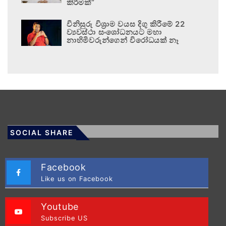
කිරීමක්”
විනිසුරු විශ්‍රාම වයස දිගු කිරීමේ 22
ව්‍යවස්ථා සංශෝධනයට මහා
නාහිමිවරුන්ගෙන් විරෝධයක් නෑ
SOCIAL SHARE
Facebook
Like us on Facebook
Youtube
Subscribe US