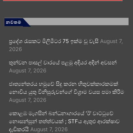
නවතම
ප්‍රදේශ රැසකට මිලිමීටර 75 ඉක්ම වූ වැසි
August 7,
2026
තුන්වන පාසල් වාරයේ පළමු අදියර අදින් අවසන්
August 7, 2026
ජාත්‍යන්තරය හමුවේ සිදු කරන හිතුවක්කාරකමක්
නොවිය යුතු විනිසුරුවන්ගේ විශ්‍රාම වයස පමා කිරීම
August 7, 2026
කොළඹ මැගසින් බන්ධනාගාරයේ ‘ඊ’ වාට්ටුවේ
නොසන්සුන් තත්ත්වයක් ; STFය ඇතුළු ආරක්ෂාව
දැඩිකරයි
August 7, 2026