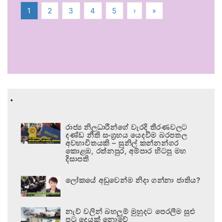
1
2
3
4
5
›
»
.
රාජ්‍ය නිලධාරීන්ගේ වැරදි තීරණවලට
දණ්ඩ නීති සංග්‍රහය යෙදවීම බරපතල
අවභාවිතයකි – සුනිල් කන්නන්ගර
කොළඹ, රත්නපුර, අම්පාර හිටපු මහ
දිසාපති
ලෝකයේ අඩුවෙන්ම නිදා ගන්නා ජාතිය?
නැව් වලින් බහලුම් මුහුදට පෙරලීම සුළු
පටු දෙයක් නොවේ