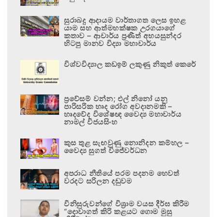
සුරාබදු ආදායම වාර්තාගත ලෙස ඉහළ
යාම සහ ආත්මභක්ෂක උරගයාගේ
කතාව – ආචාර්ය ප්‍රණීත් අභයසුන්දර
හිටපු මානව විද්‍යා මහාචාර්ය
විශ්වවිද්‍යාල කඩඉම් ලකුණු නිකුත් කෙරේ
ප්‍රවේසම් වන්න; එල් නිනෝ යනු
පාරිසරික හෘද රෝග අවදානමකි –
හෘදවේද විශේෂඥ වෛද්‍ය මහාචාර්ය
නාමල් විජයසිංහ
කුස තුළ සැඟවුණු නොනිදන කම්හල –
වෛද්‍ය සුගත් විජේවර්ධන
අපරාධ නීතියේ පරම පදනම හෙවත්
වරදට සරිලන දඬුවම
විනිසුරුවන්ගේ විශ්‍රාම වයස දීර්ඝ කිරීම
“දොවාගත් කිරි කළයට ගොම මුසු