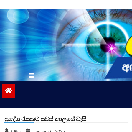
Skip
to
content
vinivida.lk
ප්‍රදේශ රැසකට සවස් කාලයේ වැසි
January 6, 2025
Editor