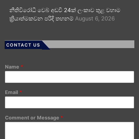
නීතිවිරෝධී වෙබ් අඩවි 24ක් ලංකාව තුළ වහාම
ක්‍රියාත්මකවන පරිදි තහනම්
August 6, 2026
CONTACT US
Name
*
Email
*
Comment or Message
*