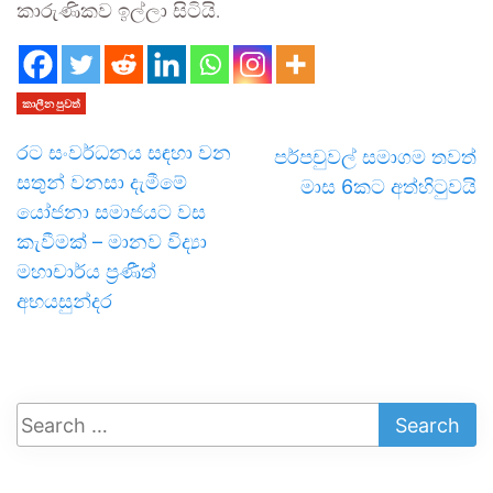
කාරුණිකව ඉල්ලා සිටියි.
කාලීන පුවත්
රට සංවර්ධනය සඳහා වන
පර්පචුවල් සමාගම තවත්
සතුන් වනසා දැමීමේ
මාස 6කට අත්හිටුවයි
යෝජනා සමාජයට වස
කැවීමක් – මානව විද්‍යා
මහාචාර්ය ප්‍රණීත්
අභයසුන්දර