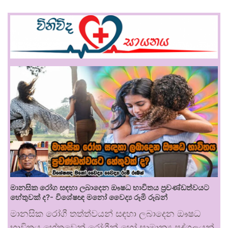
මානසික රෝග සඳහා ලබාදෙන ඖෂධ භාවිතය ප්‍රචණ්ඩත්වයට
හේතුවක් ද?- විශේෂඥ මනෝ වෛද්‍ය රූමි රූබන්
මානසික රෝගී තත්ත්වයන් සඳහා ලබාදෙන ඖෂධ
භාවිතය හේතුවෙන් රෝගීන් හෝ සාමාන්‍ය පුද්ගලයන්