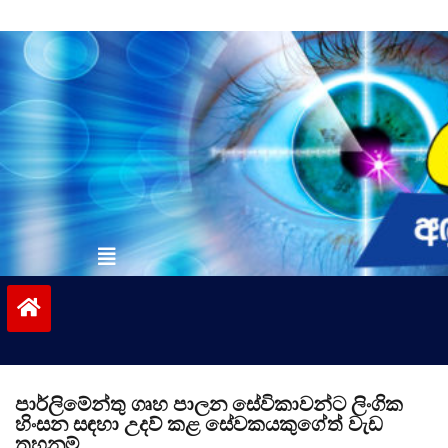
Skip
to
content
vinivida.lk
පාර්ලිමේන්තු ගෘහ පාලන සේවිකාවන්ට ලිංගික
හිංසන සඳහා උදව් කළ සේවකයකුගේත් වැඩ
තහනම්