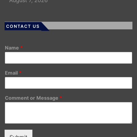
August 7, 2026
CONTACT US
Name
*
Email
*
Comment or Message
*