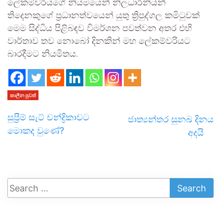
ලේකම්වරියගේ නියමයෙන් නිලධාරිනියන්
තිදෙනකුගේ ප්‍රධානත්වයෙන් යුතු ත්‍රිපුද්ගල කමිටුවක්
මෙම සිද්ධිය පිළිබඳව විමර්ශන පවත්වන අතර එහි
වාර්තාව තව නොබෝ දිනකින් මහ ලේකම්වරියට
බාරදීමට නියමිතය.
කාලීන පුවත්
සුප්‍රීම් සැට් චන්ද්‍රිකාවට
ජාත්‍යන්තර සුනඛ දිනය
මොකද වුණේ?
අදයි