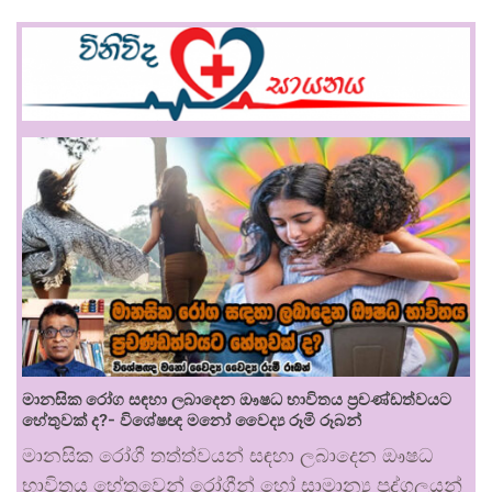
මානසික රෝග සඳහා ලබාදෙන ඖෂධ භාවිතය ප්‍රචණ්ඩත්වයට
හේතුවක් ද?- විශේෂඥ මනෝ වෛද්‍ය රූමි රූබන්
මානසික රෝගී තත්ත්වයන් සඳහා ලබාදෙන ඖෂධ
භාවිතය හේතුවෙන් රෝගීන් හෝ සාමාන්‍ය පුද්ගලයන්