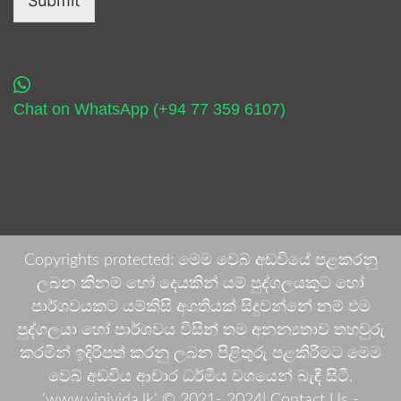
Submit
Chat on WhatsApp (+94 77 359 6107)
Copyrights protected: මෙම වෙබ් අඩවියේ පළකරනු
ලබන කිනම් හෝ දෙයකින් යම් පුද්ගලයකුට හෝ
පාර්ශවයකට යම්කිසි අගතියක් සිදුවන්නේ නම් එම
පුද්ගලයා හෝ පාර්ශවය විසින් තම අනන්‍යතාව තහවුරු
කරමින් ඉදිරිපත් කරනු ලබන පිළිතුරු පළකිරීමට මෙම
වෙබ් අඩවිය ආචාර ධර්මීය වශයෙන් බැඳී සිටී.
'www.vinivida.lk' © 2021- 2024| Contact Us -