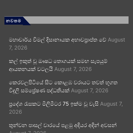
නවතම
මහාචාර්ය විමල් දිසානායක අභාවප්‍රාප්ත වේ
August
7, 2026
කල් ඉකුත් වූ ඖෂධ තොගයක් සමඟ සැපයුම්
ආයතනයක් වටලයි
August 7, 2026
කෙරවලපිටියේ සිට කොළඹ වරායට තවත් භූගත
විදුලි සම්ප්‍රේෂණ පද්ධතියක්
August 7, 2026
ප්‍රදේශ රැසකට මිලිමීටර 75 ඉක්ම වූ වැසි
August 7,
2026
තුන්වන පාසල් වාරයේ පළමු අදියර අදින් අවසන්