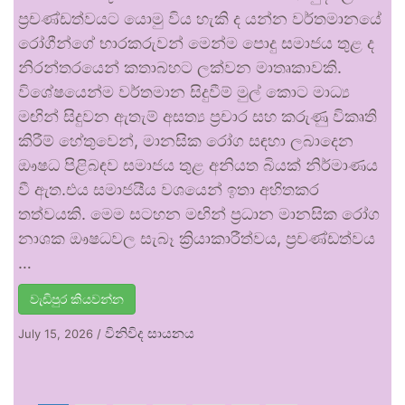
ප්‍රචණ්ඩත්වයට යොමු විය හැකි ද යන්න වර්තමානයේ
රෝගීන්ගේ භාරකරුවන් මෙන්ම පොදු සමාජය තුළ ද
නිරන්තරයෙන් කතාබහට ලක්වන මාතෘකාවකි.
විශේෂයෙන්ම වර්තමාන සිදුවීම් මුල් කොට මාධ්‍ය
මඟින් සිදුවන ඇතැම් අසත්‍ය ප්‍රචාර සහ කරුණු විකෘති
කිරීම් හේතුවෙන්, මානසික රෝග සඳහා ලබාදෙන
ඖෂධ පිළිබඳව සමාජය තුළ අනියත බියක් නිර්මාණය
වී ඇත.එය සමාජයීය වශයෙන් ඉතා අහිතකර
තත්වයකි. මෙම සටහන මඟින් ප්‍රධාන මානසික රෝග
නාශක ඖෂධවල සැබෑ ක්‍රියාකාරීත්වය, ප්‍රචණ්ඩත්වය
…
වැඩිපුර කියවන්න
විනිවිද සායනය
July 15, 2026
/