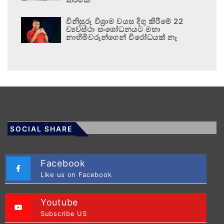
විනිසුරු විශ්‍රාම වයස දිගු කිරීමේ 22
ව්‍යවස්ථා සංශෝධනයට මහා
නාහිමිවරුන්ගෙන් විරෝධයක් නෑ
SOCIAL SHARE
Facebook
Like us on Facebook
Youtube
Subscribe US