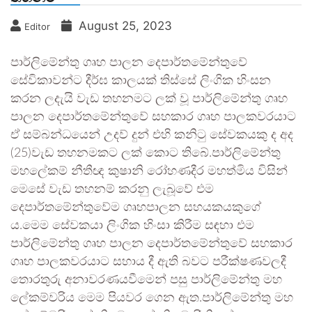
August 25, 2023
Editor
පාර්ලිමේන්තු ගෘහ පාලන දෙපාර්තමේන්තුවේ
සේවිකාවන්ට දීර්ඝ කාලයක් තිස්සේ ලිංගික හිංසන
කරන ලදැයි වැඩ තහනමට ලක් වූ පාර්ලිමේන්තු ගෘහ
පාලන දෙපාර්තමේන්තුවේ සහකාර ගෘහ පාලකවරයාට
ඒ සම්බන්ධයෙන් උදව් දුන් එහි කනිටු සේවකයකු ද අද
(25)වැඩ තහනමකට ලක් කොට තිබේ.පාර්ලිමේන්තු
මහලේකම් නීතීඥ කුෂානි රෝහණදීර මහත්මිය විසින්
මෙසේ වැඩ තහනම් කරනු ලැබූවේ එම
දෙපාර්තමේන්තුවේම ගෘහපාලන සහයකයකුගේ
ය.මෙම සේවකයා ලිංගික හිංසා කිරීම සඳහා එම
පාර්ලිමේන්තු ගෘහ පාලන දෙපාර්තමේන්තුවේ සහකාර
ගෘහ පාලකවරයාට සහාය දී ඇති බවට පරීක්ෂණවලදී
තොරතුරු අනාවරණයවීමෙන් පසු පාර්ලිමේන්තු මහ
ලේකම්වරිය මෙම පියවර ගෙන ඇත.පාර්ලිමේන්තු මහ