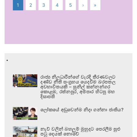
1
2
3
4
5
›
»
.
රාජ්‍ය නිලධාරීන්ගේ වැරදි තීරණවලට
දණ්ඩ නීති සංග්‍රහය යෙදවීම බරපතල
අවභාවිතයකි – සුනිල් කන්නන්ගර
කොළඹ, රත්නපුර, අම්පාර හිටපු මහ
දිසාපති
ලෝකයේ අඩුවෙන්ම නිදා ගන්නා ජාතිය?
නැව් වලින් බහලුම් මුහුදට පෙරලීම සුළු
පටු දෙයක් නොවේ