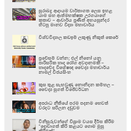
සුරාබදු ආදායම වාර්තාගත ලෙස ඉහළ
යාම සහ ආත්මභක්ෂක උරගයාගේ
කතාව – ආචාර්ය ප්‍රණීත් අභයසුන්දර
හිටපු මානව විද්‍යා මහාචාර්ය
විශ්වවිද්‍යාල කඩඉම් ලකුණු නිකුත් කෙරේ
ප්‍රවේසම් වන්න; එල් නිනෝ යනු
පාරිසරික හෘද රෝග අවදානමකි –
හෘදවේද විශේෂඥ වෛද්‍ය මහාචාර්ය
නාමල් විජයසිංහ
කුස තුළ සැඟවුණු නොනිදන කම්හල –
වෛද්‍ය සුගත් විජේවර්ධන
අපරාධ නීතියේ පරම පදනම හෙවත්
වරදට සරිලන දඬුවම
විනිසුරුවන්ගේ විශ්‍රාම වයස දීර්ඝ කිරීම
“දොවාගත් කිරි කළයට ගොම මුසු
කිරීමක්”